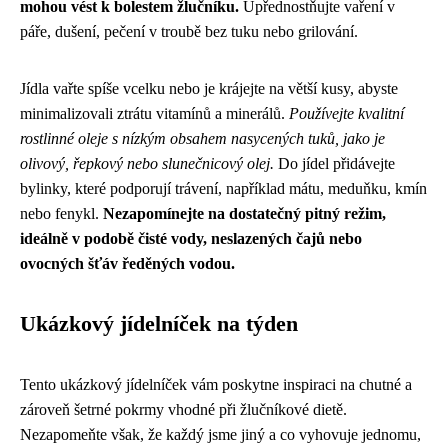
mohou vést k bolestem žlučníku.
Upřednostňujte vaření v
páře, dušení, pečení v troubě bez tuku nebo grilování.
Jídla vařte spíše vcelku nebo je krájejte na větší kusy, abyste
minimalizovali ztrátu vitamínů a minerálů.
Používejte kvalitní
rostlinné oleje s nízkým obsahem nasycených tuků, jako je
olivový, řepkový nebo slunečnicový olej.
Do jídel přidávejte
bylinky, které podporují trávení, například mátu, meduňku, kmín
nebo fenykl.
Nezapomínejte na dostatečný pitný režim,
ideálně v podobě čisté vody, neslazených čajů nebo
ovocných šťáv ředěných vodou.
Ukázkový jídelníček na týden
Tento ukázkový jídelníček vám poskytne inspiraci na chutné a
zároveň šetrné pokrmy vhodné při žlučníkové dietě.
Nezapomeňte však, že každý jsme jiný a co vyhovuje jednomu,