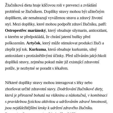
Žlučníková dieta hraje klíčovou roli v prevenci a zvládání
problémů se žlučníkem. Doplňky stravy mohou být užitečným
doplňkem, ale nenahrazují vyváženou stravu a zdravý životní
styl. Mezi doplňky, které mohou podpořit zdraví žlučníku, patří:
Ostropestřec mariánský
, který obsahuje silymarin, antioxidant,
o kterém se předpokládá, že chrání jaterní buňky před
poškozením.
Artyčok
, který může stimulovat produkci žluči a
zlepšit její tok.
Kurkuma
, která obsahuje kurkumin, silný
antioxidant s protizánětlivými účinky. Před užíváním jakýchkoli
doplňků stravy, zejména pokud máte již existující zdravotní
potíže, je nezbytné se poradit s lékařem.
Některé doplňky stravy mohou interagovat s léky nebo
zhoršovat určité zdravotní stavy.
Dodržování žlučníkové diety,
která je přirozeně bohatá na vlákninu a nízkotučná, v kombinaci
s pravidelnou fyzickou aktivitou a udržováním zdravé hmotnosti,
jsou nejdůležitějšími kroky k udržení zdravého žlučníku.