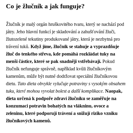
Co je žlučník a jak funguje?
Žlučník je malý orgán hruškovitého tvaru, který se nachází pod
játry. Jeho hlavní funkcí je skladování a zahušťování žluči,
žlutozelené tekutiny produkované játry, která je nezbytná pro
trávení tuků.
Když jíme, žlučník se stahuje a vyprazdňuje
žluč do tenkého střeva, kde pomáhá rozkládat tuky na
menší částice, které se pak snadněji vstřebávají.
Pokud
žlučník nefunguje správně, například kvůli žlučníkovým
kamenům, může být nutné dodržovat speciální žlučníkovou
dietu.
Tato dieta obvykle vylučuje potraviny s vysokým obsahem
tuku, které mohou vyvolat bolest a další komplikace.
Naopak,
dieta určená k podpoře zdraví žlučníku se zaměřuje na
konzumaci potravin bohatých na vlákninu, ovoce a
zeleninu, které podporují trávení a snižují riziko vzniku
žlučníkových kamenů.