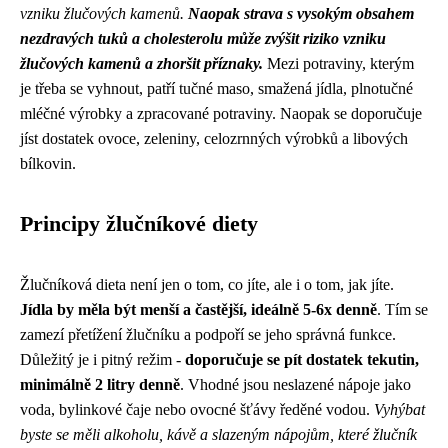
vzniku žlučových kamenů.
Naopak strava s vysokým obsahem
nezdravých tuků a cholesterolu může zvýšit riziko vzniku
žlučových kamenů a zhoršit příznaky.
Mezi potraviny, kterým
je třeba se vyhnout, patří tučné maso, smažená jídla, plnotučné
mléčné výrobky a zpracované potraviny. Naopak se doporučuje
jíst dostatek ovoce, zeleniny, celozrnných výrobků a libových
bílkovin.
Principy žlučníkové diety
Žlučníková dieta není jen o tom, co jíte, ale i o tom, jak jíte.
Jídla by měla být menší a častější, ideálně 5-6x denně
. Tím se
zamezí přetížení žlučníku a podpoří se jeho správná funkce.
Důležitý je i pitný režim -
doporučuje se pít dostatek tekutin,
minimálně 2 litry denně
. Vhodné jsou neslazené nápoje jako
voda, bylinkové čaje nebo ovocné šťávy ředěné vodou.
Vyhýbat
byste se měli alkoholu, kávě a slazeným nápojům, které žlučník