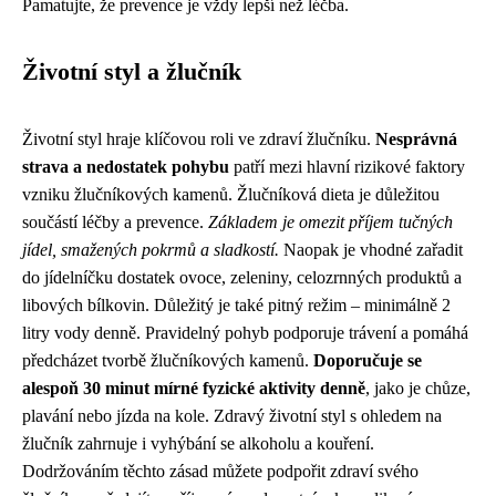
Pamatujte, že prevence je vždy lepší než léčba.
Životní styl a žlučník
Životní styl hraje klíčovou roli ve zdraví žlučníku.
Nesprávná
strava a nedostatek pohybu
patří mezi hlavní rizikové faktory
vzniku žlučníkových kamenů. Žlučníková dieta je důležitou
součástí léčby a prevence.
Základem je omezit příjem tučných
jídel, smažených pokrmů a sladkostí.
Naopak je vhodné zařadit
do jídelníčku dostatek ovoce, zeleniny, celozrnných produktů a
libových bílkovin. Důležitý je také pitný režim – minimálně 2
litry vody denně. Pravidelný pohyb podporuje trávení a pomáhá
předcházet tvorbě žlučníkových kamenů.
Doporučuje se
alespoň 30 minut mírné fyzické aktivity denně
, jako je chůze,
plavání nebo jízda na kole. Zdravý životní styl s ohledem na
žlučník zahrnuje i vyhýbání se alkoholu a kouření.
Dodržováním těchto zásad můžete podpořit zdraví svého