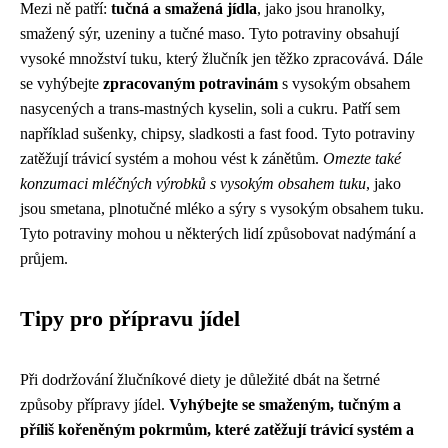
Mezi ně patří:
tučná a smažená jídla
, jako jsou hranolky,
smažený sýr, uzeniny a tučné maso. Tyto potraviny obsahují
vysoké množství tuku, který žlučník jen těžko zpracovává. Dále
se vyhýbejte
zpracovaným potravinám
s vysokým obsahem
nasycených a trans-mastných kyselin, soli a cukru. Patří sem
například sušenky, chipsy, sladkosti a fast food. Tyto potraviny
zatěžují trávicí systém a mohou vést k zánětům.
Omezte také
konzumaci mléčných výrobků s vysokým obsahem tuku
, jako
jsou smetana, plnotučné mléko a sýry s vysokým obsahem tuku.
Tyto potraviny mohou u některých lidí způsobovat nadýmání a
průjem.
Tipy pro přípravu jídel
Při dodržování žlučníkové diety je důležité dbát na šetrné
způsoby přípravy jídel.
Vyhýbejte se smaženým, tučným a
příliš kořeněným pokrmům, které zatěžují trávicí systém a