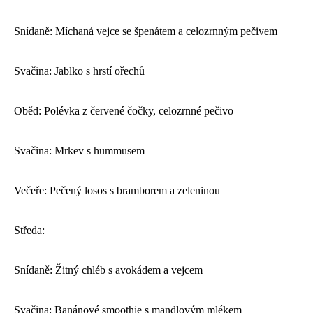
Snídaně: Míchaná vejce se špenátem a celozrnným pečivem
Svačina: Jablko s hrstí ořechů
Oběd: Polévka z červené čočky, celozrnné pečivo
Svačina: Mrkev s hummusem
Večeře: Pečený losos s bramborem a zeleninou
Středa:
Snídaně: Žitný chléb s avokádem a vejcem
Svačina: Banánové smoothie s mandlovým mlékem