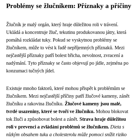
Problémy se žlučníkem: Příznaky a příčiny
Žlučník je malý orgán, který hraje důležitou roli v trávení.
Ukládá a koncentruje žluč, tekutinu produkovanou játry, která
pomáhá rozkládat tuky. Pokud se vyskytnou problémy se
žlučníkem, může to vést k řadě nepříjemných příznaků. Mezi
nejčastější příznaky patří bolest břicha, nevolnost, zvracení a
nadýmání. Tyto příznaky se často objevují po jídle, zejména po
konzumaci tučných jídel.
Existuje mnoho faktorů, které mohou přispět k problémům se
žlučníkem. Mezi nejčastější příčiny patří žlučové kameny, zánět
žlučníku a rakovina žlučníku.
Žlučové kameny jsou malé,
tvrdé usazeniny, které se tvoří ve žlučníku.
Mohou blokovat
tok žluči a způsobovat bolest a zánět.
Strava hraje důležitou
roli v prevenci a zvládání problémů se žlučníkem.
Dieta s
nízkým obsahem tuku a cholesterolu může pomoci snížit riziko