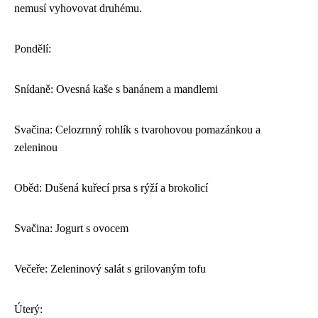
nemusí vyhovovat druhému.
Pondělí:
Snídaně: Ovesná kaše s banánem a mandlemi
Svačina: Celozrnný rohlík s tvarohovou pomazánkou a
zeleninou
Oběd: Dušená kuřecí prsa s rýží a brokolicí
Svačina: Jogurt s ovocem
Večeře: Zeleninový salát s grilovaným tofu
Úterý: