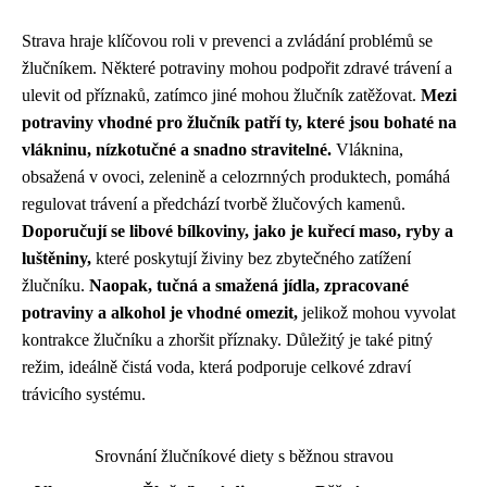
Strava hraje klíčovou roli v prevenci a zvládání problémů se
žlučníkem. Některé potraviny mohou podpořit zdravé trávení a
ulevit od příznaků, zatímco jiné mohou žlučník zatěžovat.
Mezi
potraviny vhodné pro žlučník patří ty, které jsou bohaté na
vlákninu, nízkotučné a snadno stravitelné.
Vláknina,
obsažená v ovoci, zelenině a celozrnných produktech, pomáhá
regulovat trávení a předchází tvorbě žlučových kamenů.
Doporučují se libové bílkoviny, jako je kuřecí maso, ryby a
luštěniny,
které poskytují živiny bez zbytečného zatížení
žlučníku.
Naopak, tučná a smažená jídla, zpracované
potraviny a alkohol je vhodné omezit,
jelikož mohou vyvolat
kontrakce žlučníku a zhoršit příznaky. Důležitý je také pitný
režim, ideálně čistá voda, která podporuje celkové zdraví
trávicího systému.
Srovnání žlučníkové diety s běžnou stravou