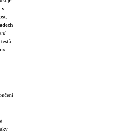
dukuje
 v
ost,
padech
ení
testů
rox
ončení
há
naky