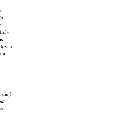
u
lo
e
iší v
ě,
 krvi a
m o
žňují
nů,
na