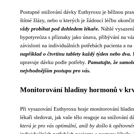
Postupné snižování dávky Euthyroxu je běžnou praxí
štítné žlázy, nebo u kterých je žádoucí léčbu ukonči
vždy probíhat pod dohledem lékaře.
Náhlé vysazení
hypotyreóza s příznaky jako únava, přibývání na váz
závislosti na individuálních potřebách pacienta a na
například o čtvrtinu tablety každý týden nebo dva.
B
upravuje dávku podle potřeby.
Pamatujte, že samol
nejvhodnějším postupu pro vás.
Monitorování hladiny hormonů v krv
Při vysazování Euthyroxu hraje monitorování hladin
lékaři sledovat, jak vaše tělo reaguje na snižování 
která je pro vás optimální, aniž by došlo k opětovné
individuálních potřebách pacienta a postupu lékaře.