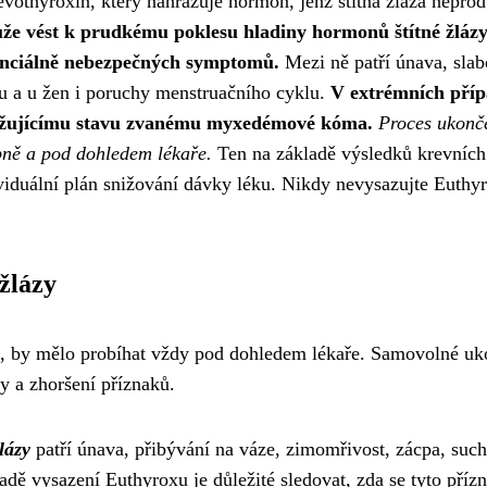
evothyroxin, který nahrazuje hormon, jenž štítná žláza nepro
že vést k prudkému poklesu hladiny hormonů štítné žlázy
tenciálně nebezpečných symptomů.
Mezi ně patří únava, slab
du a u žen i poruchy menstruačního cyklu.
V extrémních pří
rožujícímu stavu zvanému myxedémové kóma.
Proces ukonč
pně a pod dohledem lékaře.
Ten na základě výsledků krevních 
ividuální plán snižování dávky léku. Nikdy nevysazujte Euthy
žlázy
n, by mělo probíhat vždy pod dohledem lékaře. Samovolné uk
y a zhoršení příznaků.
lázy
patří únava, přibývání na váze, zimomřivost, zácpa, suc
adě vysazení Euthyroxu je důležité sledovat, zda se tyto příz