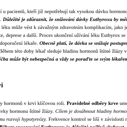
 u pacientů, kteří již nepotřebují tak vysokou dávku hormon
t.
Důležité je zdůraznit, že snižování dávky Euthyroxu by mě
 léku může vést k závažným zdravotním komplikacím, jako j
e, deprese a další. Proces ukončení užívání léku Euthyrox se l
 doporučení lékaře.
Obecně platí, že dávka se snižuje postupn
ěhem této doby lékař sleduje hladinu hormonů štítné žlázy v
éčba může být nebezpečná a vždy se poraďte se svým lékaře
i
y hormonů v krvi klíčovou roli.
Pravidelné odběry krve
umo
dávky hormonu štítné žlázy.
Cílem je dosáhnout hladiny hormo
mu rozvoji hypotyreózy.
Frekvence kontrol se liší v závislosti 
Během vysazování Euthyroxu je důležité pečlivě sledovat