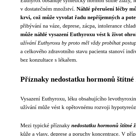
Euthyrox obsahuje syntetický hormon štítné žlázy, l
v dostatečném množství.
Náhlé přerušení léčby mů
krvi, což může vyvolat řadu nepříjemných a po
přibývání na váze, deprese, zácpa, intolerance chla
může náhlé vysazení Euthyroxu vést k život oh
užívání Euthyroxu by proto měl vždy probíhat postu
a celkového zdravotního stavu pacienta stanoví ind
bez konzultace s lékařem.
Příznaky nedostatku hormonů štítné 
Vysazení Euthyroxu, léku obsahujícího levothyroxi
užívání může vést k opětovnému rozvoji hypotyreóz
Mezi typické příznaky
nedostatku hormonů štítné ž
kůže a vlasy, deprese a poruchy koncentrace. V příp