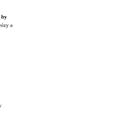
 by
eózy a
y