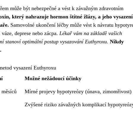
kařem může být nebezpečné a vést k závažným zdravotním
oxin, který nahrazuje hormon štítné žlázy, a jeho vysazení
aře.
Samovolné ukončení léčby může vést k návratu hypotyr
na váze, deprese nebo zácpa.
Lékař vám na základě vašich
ení stanoví optimální postup vysazování Euthyroxu.
Nikdy
.
metod vysazení Euthyroxu
ní
Možné nežádoucí účinky
ž měsíců
Mírné projevy hypotyreózy (únava, zimomřivost)
Zvýšené riziko závažných komplikací hypotyreóz