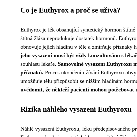
Co je Euthyrox a proč se užívá?
Euthyrox je lék obsahující syntetický hormon štítné
štítná žláza neprodukuje dostatek hormonů. Euthyro
obnovuje jejich hladinu v těle a zmírňuje příznaky 
jeho vysazení musí být vždy konzultováno s léka
souhlasu lékaře.
Samovolné vysazení Euthyroxu mů
příznaků.
Proces ukončení užívání Euthyroxu obvyk
umožňuje tělu přizpůsobit se nižším hladinám horm
uvědomit, že někteří pacienti mohou potřebovat u
Rizika náhlého vysazení Euthyroxu
Náhlé vysazení Euthyroxu, léku předepisovaného pr