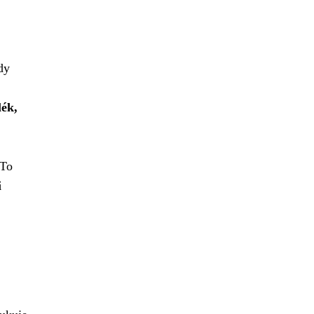
dy
lék,
 To
i