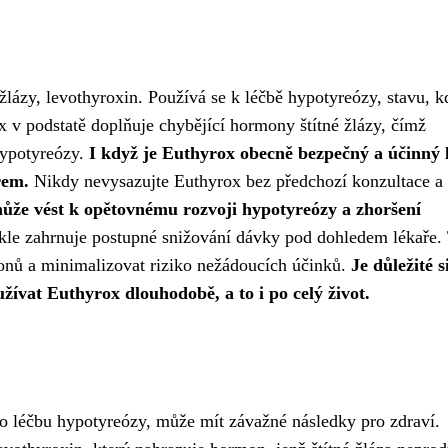
 žlázy, levothyroxin. Používá se k léčbě hypotyreózy, stavu, k
x v podstatě doplňuje chybějící hormony štítné žlázy, čímž
hypotyreózy.
I když je Euthyrox obecně bezpečný a účinný 
řem.
Nikdy nevysazujte Euthyrox bez předchozí konzultace a
že vést k opětovnému rozvoji hypotyreózy a zhoršení
le zahrnuje postupné snižování dávky pod dohledem lékaře.
onů a minimalizovat riziko nežádoucích účinků.
Je důležité s
žívat Euthyrox dlouhodobě, a to i po celý život.
o léčbu hypotyreózy, může mít závažné následky pro zdraví.