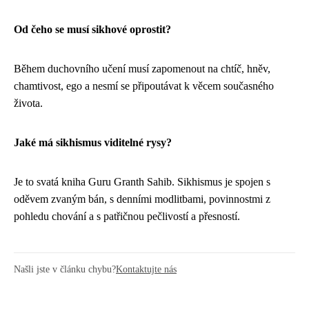
Od čeho se musí sikhové oprostit?
Během duchovního učení musí zapomenout na chtíč, hněv,
chamtivost, ego a nesmí se připoutávat k věcem současného
života.
Jaké má sikhismus viditelné rysy?
Je to svatá kniha Guru Granth Sahib. Sikhismus je spojen s
oděvem zvaným bán, s denními modlitbami, povinnostmi z
pohledu chování a s patřičnou pečlivostí a přesností.
Našli jste v článku chybu?
Kontaktujte nás