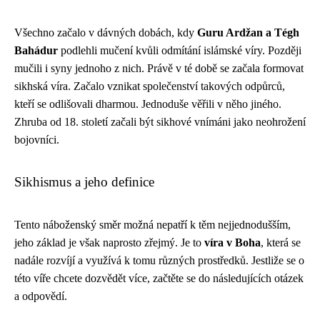
Všechno začalo v dávných dobách, kdy
Guru Ardžan a Tégh
Bahádur
podlehli mučení kvůli odmítání islámské víry. Později
mučili i syny jednoho z nich. Právě v té době se začala formovat
sikhská víra. Začalo vznikat společenství takových odpůrců,
kteří se odlišovali dharmou. Jednoduše věřili v něho jiného.
Zhruba od 18. století začali být sikhové vnímáni jako neohrožení
bojovníci.
Sikhismus a jeho definice
Tento náboženský směr možná nepatří k těm nejjednodušším,
jeho základ je však naprosto zřejmý. Je to
víra v Boha
, která se
nadále rozvíjí a využívá k tomu různých prostředků. Jestliže se o
této víře chcete dozvědět více, začtěte se do následujících otázek
a odpovědí.