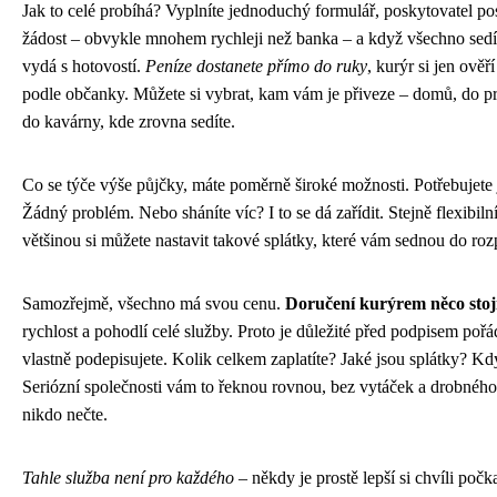
Jak to celé probíhá? Vyplníte jednoduchý formulář, poskytovatel po
žádost – obvykle mnohem rychleji než banka – a když všechno sedí
vydá s hotovostí.
Peníze dostanete přímo do ruky
, kurýr si jen ověř
podle občanky. Můžete si vybrat, kam vám je přiveze – domů, do pr
do kavárny, kde zrovna sedíte.
Co se týče výše půjčky, máte poměrně široké možnosti. Potřebujete j
Žádný problém. Nebo sháníte víc? I to se dá zařídit. Stejně flexibilní
většinou si můžete nastavit takové splátky, které vám sednou do roz
Samozřejmě, všechno má svou cenu.
Doručení kurýrem něco stoj
rychlost a pohodlí celé služby. Proto je důležité před podpisem pořá
vlastně podepisujete. Kolik celkem zaplatíte? Jaké jsou splátky? Kdy
Seriózní společnosti vám to řeknou rovnou, bez vytáček a drobného
nikdo nečte.
Tahle služba není pro každého
– někdy je prostě lepší si chvíli počk