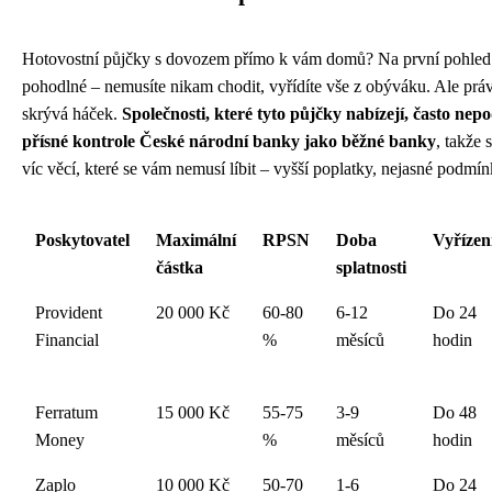
Hotovostní půjčky s dovozem přímo k vám domů? Na první pohled 
pohodlné – nemusíte nikam chodit, vyřídíte vše z obýváku. Ale práv
skrývá háček.
Společnosti, které tyto půjčky nabízejí, často nepo
přísné kontrole České národní banky jako běžné banky
, takže 
víc věcí, které se vám nemusí líbit – vyšší poplatky, nejasné podmín
Poskytovatel
Maximální
RPSN
Doba
Vyřízen
částka
splatnosti
Provident
20 000 Kč
60-80
6-12
Do 24
Financial
%
měsíců
hodin
Ferratum
15 000 Kč
55-75
3-9
Do 48
Money
%
měsíců
hodin
Zaplo
10 000 Kč
50-70
1-6
Do 24