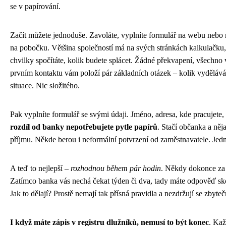
se v papírování.
Začít můžete jednoduše. Zavoláte, vyplníte formulář na webu nebo 
na pobočku. Většina společností má na svých stránkách kalkulačku
chvilky spočítáte, kolik budete splácet. Žádné překvapení, všechno 
prvním kontaktu vám položí pár základních otázek – kolik vydělávát
situace. Nic složitého.
Pak vyplníte formulář se svými údaji. Jméno, adresa, kde pracujete,
rozdíl od banky nepotřebujete pytle papírů
. Stačí občanka a něj
příjmu. Někde berou i neformální potvrzení od zaměstnavatele. Jed
A teď to nejlepší –
rozhodnou během pár hodin
. Někdy dokonce za 
Zatímco banka vás nechá čekat týden či dva, tady máte odpověď sk
Jak to dělají? Prostě nemají tak přísná pravidla a nezdržují se zbyte
I když máte zápis v registru dlužníků, nemusí to být konec
. Kaž