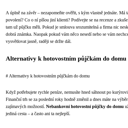
A úplně na závěr – nezapomeňte ověřit, s kým vlastně jednáte. Má t
povolení? Co o ní píšou jiní klienti? Podívejte se na recenze a zkušeno
tam už půjčku měli. Pokud je smlouva srozumitelná a firma nic nesk
dobrá známka. Naopak pokud vám něco nesedí nebo se vám nechc
vysvětlovat jasně, raději se držte dál.
Alternativy k hotovostním půjčkám do domu
# Alternativy k hotovostním půjčkám do domu
Když potřebujete rychle peníze, nemusíte hned sáhnout po kurýrovi 
Finanční trh se za poslední roky hodně změnil a dnes máte na výběr
zajímavých možností.
Nebankovní hotovostní půjčky do domu
už
jediná cesta – a často ani ta nejlepší.