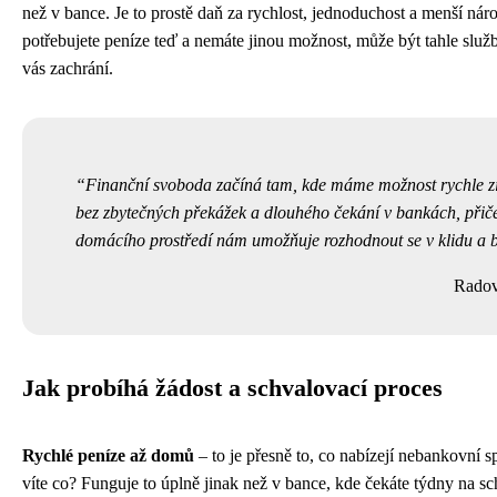
než v bance. Je to prostě daň za rychlost, jednoduchost a menší nár
potřebujete peníze teď a nemáte jinou možnost, může být tahle služb
vás zachrání.
Finanční svoboda začíná tam, kde máme možnost rychle zí
bez zbytečných překážek a dlouhého čekání v bankách, přič
domácího prostředí nám umožňuje rozhodnout se v klidu a b
Radov
Jak probíhá žádost a schvalovací proces
Rychlé peníze až domů
– to je přesně to, co nabízejí nebankovní s
víte co? Funguje to úplně jinak než v bance, kde čekáte týdny na sch