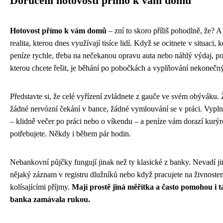
Doručení hotovosti přímo k vám domů
Hotovost přímo k vám domů
– zní to skoro příliš pohodlně, že? A 
realita, kterou dnes využívají tisíce lidí. Když se ocitnete v situaci, 
peníze rychle, třeba na nečekanou opravu auta nebo náhlý výdaj, po
kterou chcete řešit, je běhání po pobočkách a vyplňování nekonečn
Představte si, že celé vyřízení zvládnete z gauče ve svém obýváku. 
žádné nervózní čekání v bance, žádné vymlouvání se v práci. Vyplní
– klidně večer po práci nebo o víkendu – a peníze vám dorazí kurý
potřebujete. Někdy i během pár hodin.
Nebankovní půjčky fungují jinak než ty klasické z banky. Nevadí j
nějaký záznam v registru dlužníků nebo když pracujete na živnostens
kolísajícími příjmy.
Mají prostě jiná měřítka a často pomohou i 
banka zamávala rukou.