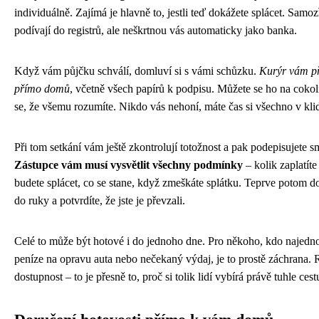
individuálně. Zajímá je hlavně to, jestli teď dokážete splácet. Samo
podívají do registrů, ale neškrtnou vás automaticky jako banka.
Když vám půjčku schválí, domluví si s vámi schůzku.
Kurýr vám př
přímo domů
, včetně všech papírů k podpisu. Můžete se ho na cokoli 
se, že všemu rozumíte. Nikdo vás nehoní, máte čas si všechno v klid
Při tom setkání vám ještě zkontrolují totožnost a pak podepisujete 
Zástupce vám musí vysvětlit všechny podmínky
– kolik zaplatíte
budete splácet, co se stane, když zmeškáte splátku. Teprve potom d
do ruky a potvrdíte, že jste je převzali.
Celé to může být hotové i do jednoho dne. Pro někoho, kdo najedn
peníze na opravu auta nebo nečekaný výdaj, je to prostě záchrana. 
dostupnost – to je přesně to, proč si tolik lidí vybírá právě tuhle cest