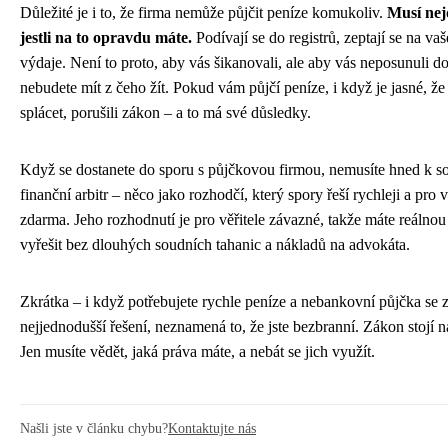
Důležité je i to, že firma nemůže půjčit peníze komukoliv.
Musí nejd
jestli na to opravdu máte.
Podívají se do registrů, zeptají se na va
výdaje. Není to proto, aby vás šikanovali, ale aby vás neposunuli do
nebudete mít z čeho žít. Pokud vám půjčí peníze, i když je jasné, že
splácet, porušili zákon – a to má své důsledky.
Když se dostanete do sporu s půjčkovou firmou, nemusíte hned k so
finanční arbitr – něco jako rozhodčí, který spory řeší rychleji a pro 
zdarma. Jeho rozhodnutí je pro věřitele závazné, takže máte reálnou
vyřešit bez dlouhých soudních tahanic a nákladů na advokáta.
Zkrátka – i když potřebujete rychle peníze a nebankovní půjčka se 
nejjednodušší řešení, neznamená to, že jste bezbranní. Zákon stojí na
Jen musíte vědět, jaká práva máte, a nebát se jich využít.
Našli jste v článku chybu?
Kontaktujte nás