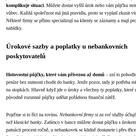
komplikuje situaci
. Můžete dostat vyšší úrok nebo vám půjčku nem
vůbec. Každá společnost má jiná pravidla, proto se vyplatí zkusit ví
Některé firmy se přímo specializují na klienty se záznamy a mají pro
nabídky.
Úrokové sazby a poplatky u nebankovních
poskytovatelů
Hotovostní půjčky, které vám přivezou až domů
– zní to pohodl
peníze bez nutnosti chodit do banky. Jenže pozor, tady je potřeba m
na stopkách. Hlavně když jde o úroky a všechny ty poplatky, které
původně rozumné půjčky udělat pořádnou finanční zátěž.
Pojďme si to říct na rovinu.
Nebankovní firmy si za své služby účtu
než klasické banky
. Zatímco v bance můžete dostat půjčku s úroke
patnácti procent ročně, u nebankovek se klidně dostanete i přes třice