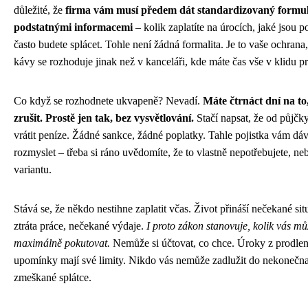
důležité, že
firma vám musí předem dát standardizovaný formul
podstatnými informacemi
– kolik zaplatíte na úrocích, jaké jsou p
často budete splácet. Tohle není žádná formalita. Je to vaše ochran
kávy se rozhoduje jinak než v kanceláři, kde máte čas vše v klidu p
Co když se rozhodnete ukvapeně? Nevadí.
Máte čtrnáct dní na t
zrušit. Prostě jen tak, bez vysvětlování.
Stačí napsat, že od půjčky
vrátit peníze. Žádné sankce, žádné poplatky. Tahle pojistka vám dává
rozmyslet – třeba si ráno uvědomíte, že to vlastně nepotřebujete, neb
variantu.
Stává se, že někdo nestihne zaplatit včas. Život přináší nečekané si
ztráta práce, nečekané výdaje.
I proto zákon stanovuje, kolik vás můž
maximálně pokutovat.
Nemůže si účtovat, co chce. Úroky z prodlení
upomínky mají své limity. Nikdo vás nemůže zadlužit do nekonečna
zmeškané splátce.