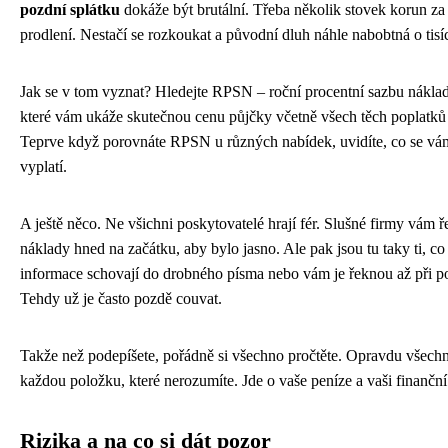
pozdní splátku
dokáže být brutální. Třeba několik stovek korun z
prodlení. Nestačí se rozkoukat a původní dluh náhle nabobtná o tisí
Jak se v tom vyznat? Hledejte RPSN – roční procentní sazbu nákladů
které vám ukáže skutečnou cenu půjčky včetně všech těch poplatk
Teprve když porovnáte RPSN u různých nabídek, uvidíte, co se v
vyplatí.
A ještě něco. Ne všichni poskytovatelé hrají fér. Slušné firmy vám
náklady hned na začátku, aby bylo jasno. Ale pak jsou tu taky ti, co 
informace schovají do drobného písma nebo vám je řeknou až při p
Tehdy už je často pozdě couvat.
Takže než podepíšete, pořádně si všechno pročtěte. Opravdu všechno
každou položku, které nerozumíte. Jde o vaše peníze a vaši finančn
Rizika a na co si dát pozor