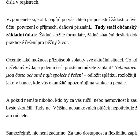
čísla v registrech.
Vzpomenete si, kolik papírů po vás chtěli při poslední žádosti o úv
účtu, potvrzení o příjmech, daňová přiznání...
Tady stačí občanský
základní údaje
. Žádné složité formuláře, žádné shánění desítek do
praktické řešení pro běžný život.
Oceníte také možnost přizpůsobit splátky své aktuální situaci. Co kd
nečekaný výdaj a jeden měsíc prostě nemůžete zaplatit?
Nebankovní
jsou často ochotné najít společné řešení
– odložit splátku, rozložit ji
jako v bance, kde vás okamžitě upozorňují na sankce a penále.
A pokud nemáte nikoho, kdo by za vás ručil, nebo nemovitost k za
byste skončili. Tady ne. Většina nebankovních půjček nepotřebuje ž
ani ručitele.
Samozřejmě, nic není zadarmo. Za tuto dostupnost a flexibilitu zapla