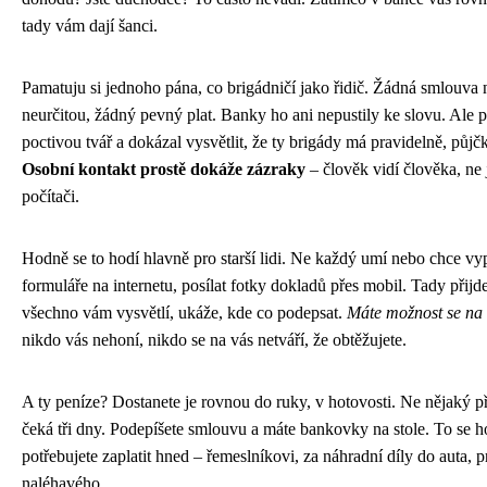
tady vám dají šanci.
Pamatuju si jednoho pána, co brigádničí jako řidič. Žádná smlouva
neurčitou, žádný pevný plat. Banky ho ani nepustily ke slovu. Ale 
poctivou tvář a dokázal vysvětlit, že ty brigády má pravidelně, půjčk
Osobní kontakt prostě dokáže zázraky
– člověk vidí člověka, ne 
počítači.
Hodně se to hodí hlavně pro starší lidi. Ne každý umí nebo chce vy
formuláře na internetu, posílat fotky dokladů přes mobil. Tady přijd
všechno vám vysvětlí, ukáže, kde co podepsat.
Máte možnost se na 
nikdo vás nehoní, nikdo se na vás netváří, že obtěžujete.
A ty peníze? Dostanete je rovnou do ruky, v hotovosti. Ne nějaký p
čeká tři dny. Podepíšete smlouvu a máte bankovky na stole. To se h
potřebujete zaplatit hned – řemeslníkovi, za náhradní díly do auta, p
naléhavého.