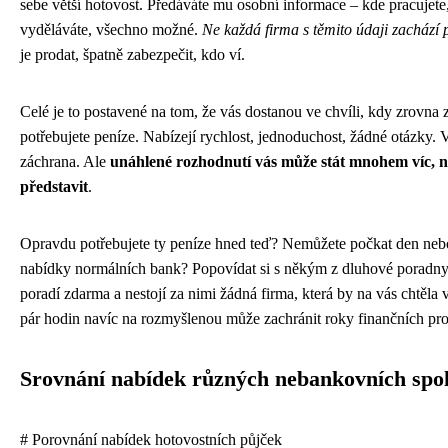
sebe větší hotovost. Předáváte mu osobní informace – kde pracujete,
vyděláváte, všechno možné.
Ne každá firma s těmito údaji zachází 
je prodat, špatně zabezpečit, kdo ví.
Celé je to postavené na tom, že vás dostanou ve chvíli, kdy zrovna 
potřebujete peníze. Nabízejí rychlost, jednoduchost, žádné otázky. 
záchrana. Ale
unáhlené rozhodnutí vás může stát mnohem víc, n
představit
.
Opravdu potřebujete ty peníze hned teď? Nemůžete počkat den nebo 
nabídky normálních bank? Popovídat si s někým z dluhové poradn
poradí zdarma a nestojí za nimi žádná firma, která by na vás chtěla 
pár hodin navíc na rozmyšlenou může zachránit roky finančních pr
Srovnání nabídek různých nebankovních spol
# Porovnání nabídek hotovostních půjček