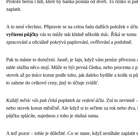
Protože berou i lidi, které by banka poslala od dveří. To riziko si pa
zaplatit.
A to není všechno. Připravte se na celou řadu dalších položek v účt
vyřízení půjčky
vás to může stát klidně několik tisíc. Říká se tomu
zpracování a oficiálně pokrývá papírování, ověřování a podobně.
Pak tu máme to doručení. Jasně, je fajn, když vám peníze přivezou 
tahle služba něco stojí. Může to být pevná částka, nebo procenta z 
stovek až po tisíce korun podle toho, jak daleko bydlíte a kolik si p
to zahrne do celkové ceny, jiný to účtuje zvlášť.
Každý měsíc vás pak čeká poplatek za vedení účtu
. Zní to nevinně –
nebo stovek korun měsíčně. Ale když si to sečtete za rok nebo dva
půjčku splácíte, najednou z toho je slušná suma.
A teď pozor – tohle je důležité. Co se stane, když nestíháte zaplatit