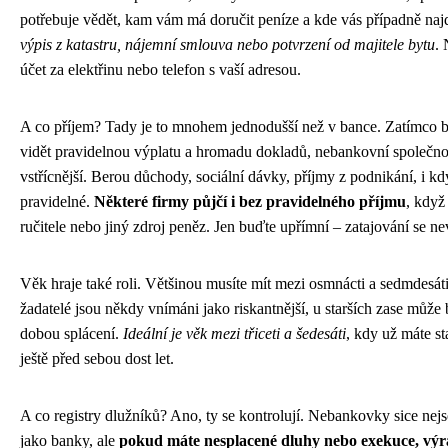
potřebuje vědět, kam vám má doručit peníze a kde vás případně najd
výpis z katastru, nájemní smlouva nebo potvrzení od majitele bytu
. 
účet za elektřinu nebo telefon s vaší adresou.
A co příjem? Tady je to mnohem jednodušší než v bance. Zatímco b
vidět pravidelnou výplatu a hromadu dokladů, nebankovní společnos
vstřícnější. Berou důchody, sociální dávky, příjmy z podnikání, i k
pravidelné.
Některé firmy půjčí i bez pravidelného příjmu
, když
ručitele nebo jiný zdroj peněz. Jen buďte upřímní – zatajování se ne
Věk hraje také roli. Většinou musíte mít mezi osmnácti a sedmdesáti
žadatelé jsou někdy vnímáni jako riskantnější, u starších zase může
dobou splácení.
Ideální je věk mezi třiceti a šedesáti
, kdy už máte sta
ještě před sebou dost let.
A co registry dlužníků? Ano, ty se kontrolují. Nebankovky sice nejs
jako banky, ale
pokud máte nesplacené dluhy nebo exekuce, výr