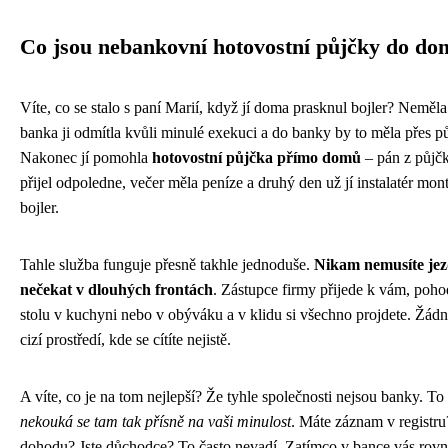
Co jsou nebankovní hotovostní půjčky do do
Víte, co se stalo s paní Marií, když jí doma prasknul bojler? Neměl
banka ji odmítla kvůli minulé exekuci a do banky by to měla přes pů
Nakonec jí pomohla
hotovostní půjčka přímo domů
– pán z půjčk
přijel odpoledne, večer měla peníze a druhý den už jí instalatér mo
bojler.
Tahle služba funguje přesně takhle jednoduše.
Nikam nemusíte jezd
nečekat v dlouhých frontách
. Zástupce firmy přijede k vám, poho
stolu v kuchyni nebo v obýváku a v klidu si všechno projdete. Žádn
cizí prostředí, kde se cítíte nejistě.
A víte, co je na tom nejlepší? Že tyhle společnosti nejsou banky. T
nekouká se tam tak přísně na vaši minulost
. Máte záznam v registru
dohodu? Jste důchodce? To často nevadí. Zatímco v bance vás rov