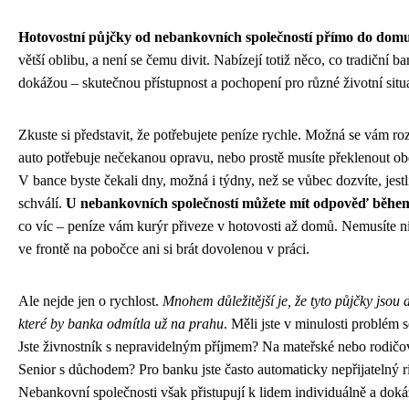
Hotovostní půjčky od nebankovních společností přímo do dom
větší oblibu, a není se čemu divit. Nabízejí totiž něco, co tradiční b
dokážou – skutečnou přístupnost a pochopení pro různé životní situ
Zkuste si představit, že potřebujete peníze rychle. Možná se vám roz
auto potřebuje nečekanou opravu, nebo prostě musíte překlenout ob
V bance byste čekali dny, možná i týdny, než se vůbec dozvíte, jest
schválí.
U nebankovních společností můžete mít odpověď běhe
co víc – peníze vám kurýr přiveze v hotovosti až domů. Nemusíte ni
ve frontě na pobočce ani si brát dovolenou v práci.
Ale nejde jen o rychlost.
Mnohem důležitější je, že tyto půjčky jsou 
které by banka odmítla už na prahu
. Měli jste v minulosti problém 
Jste živnostník s nepravidelným příjmem? Na mateřské nebo rodič
Senior s důchodem? Pro banku jste často automaticky nepřijatelný ri
Nebankovní společnosti však přistupují k lidem individuálně a doká