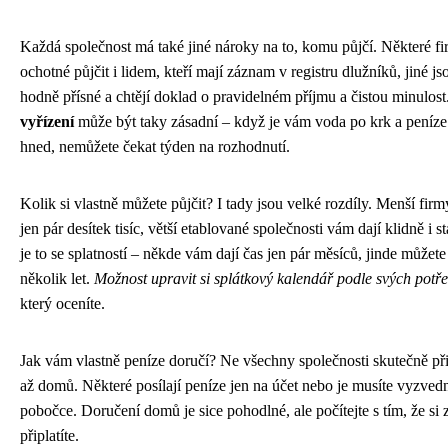
Každá společnost má také jiné nároky na to, komu půjčí. Některé fi
ochotné půjčit i lidem, kteří mají záznam v registru dlužníků, jiné j
hodně přísné a chtějí doklad o pravidelném příjmu a čistou minulost
vyřízení
může být taky zásadní – když je vám voda po krk a peníze
hned, nemůžete čekat týden na rozhodnutí.
Kolik si vlastně můžete půjčit? I tady jsou velké rozdíly. Menší firm
jen pár desítek tisíc, větší etablované společnosti vám dají klidně i s
je to se splatností – někde vám dají čas jen pár měsíců, jinde můžete 
několik let.
Možnost upravit si splátkový kalendář podle svých potř
který oceníte.
Jak vám vlastně peníze doručí? Ne všechny společnosti skutečně př
až domů. Některé posílají peníze jen na účet nebo je musíte vyzved
pobočce. Doručení domů je sice pohodlné, ale počítejte s tím, že si z
připlatíte.