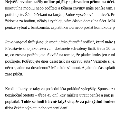
Největší revoluci zažily
online půjčky s převodem přímo na účet
kliknutí na mobilu nebo počítači a během chvilky máte peníze tam, 
potřebujete. Žádné čekání na kurýra, žádné vysvětlování u dveří. Pr
žádost a za hodinu, někdy i rychleji, vám částka dorazí na účet. Můž
peníze vybrat z bankomatu, zaplatit kartou nebo poslat komukoliv 
Revolvingový úvěr funguje trochu jako finanční polštář, který máte
Představte si to jako rezervu – dostanete schválený limit, třeba 50 tis
to, co zrovna potřebujete. Skvělé na tom je, že platíte úroky jen z t
použijete. Potřebujete dnes deset tisíc na opravu auta? Vezmete si j
něco spadne na dovolenou? Máte kde sáhnout. A jakmile část splatít
zase půjčit.
Kreditní karty se taky za poslední léta pořádně vylepšily. Spousta z 
bezúročné období – třeba 45 dní, kdy můžete utratit peníze a pak je 
poplatků.
Tohle se hodí hlavně když víte, že za pár týdnů budete
třeba čekáte výplatu nebo vrácení daní.