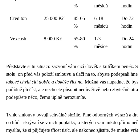
%
měsíců
hodin
Crediton
25 000 Kč
45-65
6-18
Do 72
%
měsíců
hodin
Vexcash
8 000 Kč
55-80
1-3
Do 24
%
měsíce
hodin
Představte si tu situaci: zazvoní vám cizí člověk s kufříkem peněz. S
stolu, on před vás položí smlouvu a tlačí na to, abyste podepsali hn
takové chvíli cítí dobře a dokáže říct ne
. Možná vás napadne, že byst
pořádně přečíst, ale nechcete působit nedůvěřivě nebo zbytečně otr
podepíšete něco, čemu úplně nerozumíte.
Tyhle smlouvy bývají schválně složité. Plné odborných výrazů a d
co hůř – skrývají se v nich poplatky, o kterých vám nikdo přímo ne
myslíte, že si půjčujete třicet tisíc, ale nakonec zjistíte, že musíte vrá