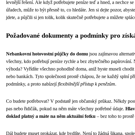
levnější řešení. Ale když potřebujete peníze teď a hned, a nechce s
úřadech, může to být přesně to, co hledáte. Jen si dejte pozor, abyst
jdete, a půjčili si jen tolik, kolik skutečně potřebujete a můžete splác
Požadované dokumenty a podmínky pro získ
Nebankovní hotovostní půjčky do domu
jsou zajímavou alternat
všechny, kdo potřebují peníze rychle a bez zbytečného papírování. 
výhoda? Vyřídíte všechno pohodlně doma, aniž byste museli chodit
nebo bankách. Tyto společnosti prostě chápou, že ne každý splní p
podmínky, a proto nabízejí
flexibilnější přístup k penězům
.
Co budete potřebovat? V podstatě jen občanský průkaz. Někdy posta
pas nebo řidičák, pokud na něm máte všechny potřebné údaje.
Hlav
doklad platný a máte na něm aktuální fotku
– bez toho to prostě
Dál budete muset prokázat, kde bydlíte. Není to žádná šikana, spole