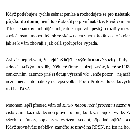
Když potřebujete rychle sehnat peníze a rozhodujete se pro
nebanko
půjčku do domu
, není dobré skočit po první nabídce, která vám při
Trh s nebankovními půjčkami je dnes opravdu pestrý a rozdíly mezi
společnostmi mohou být obrovské – nejen v tom, kolik vás to bude st
jak se k vám chovají a jak celá spolupráce vypadá.
Asi vás nepřekvapí, že nejdůležitější je
výše úrokové sazby
. Tady 
s docela velkými rozdíly. Některé firmy nabízejí sazby, které se blíž
bankovním, zatímco jiné si účtují výrazně víc. Jenže pozor – nejnižš
neznamená automaticky nejlepší volbu. Proč? Protože do celkových
roli i další věci.
Mnohem lepší přehled vám dá
RPSN neboli roční procentní sazba 
číslo vám ukáže skutečnou pravdu o tom, kolik vás půjčka vyjde. Za
všechno – úroky, poplatky za vyřízení, vedení, případné pojištění a 
Když srovnáváte nabídky, zaměřte se právě na RPSN, ne jen na hol