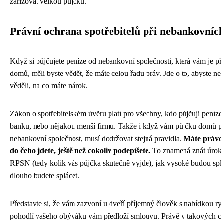
zařizovat velkou půjčku.
Právní ochrana spotřebitelů při nebankovníc
Když si půjčujete peníze od nebankovní společnosti, která vám je p
domů, měli byste vědět, že máte celou řadu práv. Jde o to, abyste ne
věděli, na co máte nárok.
Zákon o spotřebitelském úvěru platí pro všechny, kdo půjčují peníze
banku, nebo nějakou menší firmu. Takže i když vám půjčku domů p
nebankovní společnost, musí dodržovat stejná pravidla.
Máte právo
do čeho jdete, ještě než cokoliv podepíšete.
To znamená znát úrok
RPSN (tedy kolik vás půjčka skutečně vyjde), jak vysoké budou spl
dlouho budete splácet.
Představte si, že vám zazvoní u dveří příjemný člověk s nabídkou r
pohodlí vašeho obýváku vám předloží smlouvu. Právě v takových ch