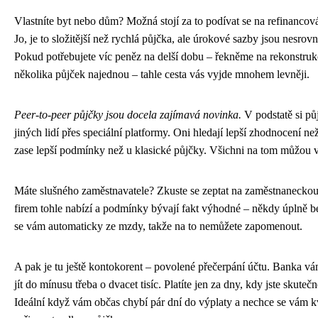
Vlastníte byt nebo dům? Možná stojí za to podívat se na refinancov
Jo, je to složitější než rychlá půjčka, ale úrokové sazby jsou nesrovn
Pokud potřebujete víc peněz na delší dobu – řekněme na rekonstruk
několika půjček najednou – tahle cesta vás vyjde mnohem levněji.
Peer-to-peer půjčky jsou docela zajímavá novinka.
V podstatě si pů
jiných lidí přes speciální platformy. Oni hledají lepší zhodnocení ne
zase lepší podmínky než u klasické půjčky. Všichni na tom můžou v
Máte slušného zaměstnavatele? Zkuste se zeptat na zaměstnanecko
firem tohle nabízí a podmínky bývají fakt výhodné – někdy úplně b
se vám automaticky ze mzdy, takže na to nemůžete zapomenout.
A pak je tu ještě kontokorent – povolené přečerpání účtu. Banka vá
jít do mínusu třeba o dvacet tisíc. Platíte jen za dny, kdy jste skuteč
Ideální když vám občas chybí pár dní do výplaty a nechce se vám k