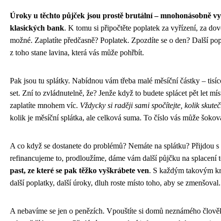
Úroky u těchto půjček jsou prostě brutální – mnohonásobně vyš
klasických bank
. K tomu si připočtěte poplatek za vyřízení, za do
možné. Zaplatíte předčasně? Poplatek. Zpozdíte se o den? Další pop
z toho stane lavina, která vás může pohřbít.
Pak jsou tu splátky. Nabídnou vám třeba malé měsíční částky – tisíc
set. Zní to zvládnutelně, že? Jenže když to budete splácet pět let m
zaplatíte mnohem víc.
Vždycky si raději sami spočítejte, kolik skuteč
kolik je měsíční splátka, ale celková suma. To číslo vás může šokov
A co když se dostanete do problémů? Nemáte na splátku? Přijdou s
refinancujeme to, prodloužíme, dáme vám další půjčku na splacení t
past, ze které se pak těžko vyškrábete ven
. S každým takovým kr
další poplatky, další úroky, dluh roste místo toho, aby se zmenšoval.
A nebavíme se jen o penězích. Vpouštíte si domů neznámého člově