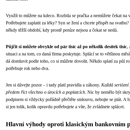
Využít to můžete na kdeco. Rozbila se pračka a nemůžete čekat na 
Potřebujete zaplatit za léky? Syn se žení a chcete přispět na svat
někdy těžší období, kdy prostě peníze nejsou a čekat se nedá.
Půjčit si můžete obvykle od pár tisíc až po několik desítek tisíc
,
situaci a na tom, co daná firma poskytuje. Splácí se to většinou měs
dá domluvit podle toho, co si můžete dovolit. Někdo splatí za půl r
potřebuje rok nebo dva.
Jen si dávejte pozor – i tady platí pravidla a zákony.
Každá seriózní
předem říct všechno o úrocích a poplatcích
. Nic by nemělo být skry
podpisem si vždycky pořádně přečtěte smlouvu, nebojte se ptát. A h
si jen tolik, kolik opravdu potřebujete a víte, že zvládnete splácet.
Hlavní výhody oproti klasickým bankovním 