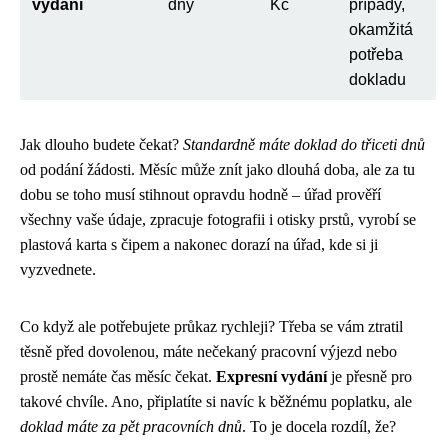
vydání
dny
Kč
případy,
okamžitá
potřeba
dokladu
Jak dlouho budete čekat?
Standardně máte doklad do třiceti dnů
od podání žádosti. Měsíc může znít jako dlouhá doba, ale za tu
dobu se toho musí stihnout opravdu hodně – úřad prověří
všechny vaše údaje, zpracuje fotografii i otisky prstů, vyrobí se
plastová karta s čipem a nakonec dorazí na úřad, kde si ji
vyzvednete.
Co když ale potřebujete průkaz rychleji? Třeba se vám ztratil
těsně před dovolenou, máte nečekaný pracovní výjezd nebo
prostě nemáte čas měsíc čekat.
Expresní vydání
je přesně pro
takové chvíle. Ano, připlatíte si navíc k běžnému poplatku, ale
doklad máte za pět pracovních dnů
. To je docela rozdíl, že?