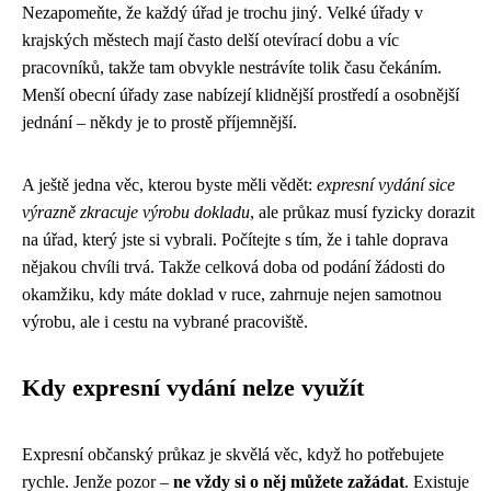
Nezapomeňte, že každý úřad je trochu jiný. Velké úřady v
krajských městech mají často delší otevírací dobu a víc
pracovníků, takže tam obvykle nestrávíte tolik času čekáním.
Menší obecní úřady zase nabízejí klidnější prostředí a osobnější
jednání – někdy je to prostě příjemnější.
A ještě jedna věc, kterou byste měli vědět:
expresní vydání sice
výrazně zkracuje výrobu dokladu
, ale průkaz musí fyzicky dorazit
na úřad, který jste si vybrali. Počítejte s tím, že i tahle doprava
nějakou chvíli trvá. Takže celková doba od podání žádosti do
okamžiku, kdy máte doklad v ruce, zahrnuje nejen samotnou
výrobu, ale i cestu na vybrané pracoviště.
Kdy expresní vydání nelze využít
Expresní občanský průkaz je skvělá věc, když ho potřebujete
rychle. Jenže pozor –
ne vždy si o něj můžete zažádat
. Existuje