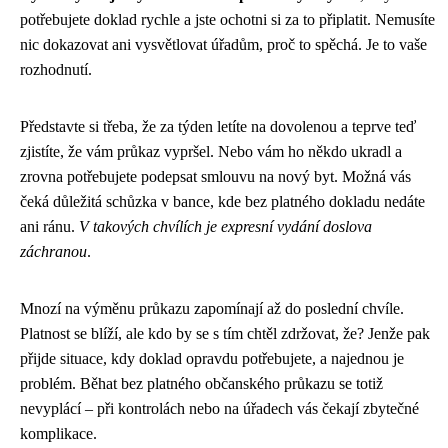
potřebujete doklad rychle a jste ochotni si za to připlatit. Nemusíte
nic dokazovat ani vysvětlovat úřadům, proč to spěchá. Je to vaše
rozhodnutí.
Představte si třeba, že za týden letíte na dovolenou a teprve teď
zjistíte, že vám průkaz vypršel. Nebo vám ho někdo ukradl a
zrovna potřebujete podepsat smlouvu na nový byt. Možná vás
čeká důležitá schůzka v bance, kde bez platného dokladu nedáte
ani ránu.
V takových chvílích je expresní vydání doslova
záchranou
.
Mnozí na výměnu průkazu zapomínají až do poslední chvíle.
Platnost se blíží, ale kdo by se s tím chtěl zdržovat, že? Jenže pak
přijde situace, kdy doklad opravdu potřebujete, a najednou je
problém. Běhat bez platného občanského průkazu se totiž
nevyplácí – při kontrolách nebo na úřadech vás čekají zbytečné
komplikace.