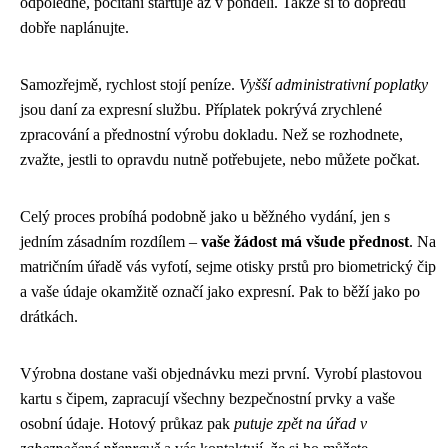
odpoledne, počítání startuje až v pondělí. Takže si to dopředu
dobře naplánujte.
Samozřejmě, rychlost stojí peníze.
Vyšší administrativní poplatky
jsou daní za expresní službu. Příplatek pokrývá zrychlené
zpracování a přednostní výrobu dokladu. Než se rozhodnete,
zvažte, jestli to opravdu nutně potřebujete, nebo můžete počkat.
Celý proces probíhá podobně jako u běžného vydání, jen s
jedním zásadním rozdílem –
vaše žádost má všude přednost
. Na
matričním úřadě vás vyfotí, sejme otisky prstů pro biometrický čip
a vaše údaje okamžitě označí jako expresní. Pak to běží jako po
drátkách.
Výrobna dostane vaši objednávku mezi první. Vyrobí plastovou
kartu s čipem, zapracují všechny bezpečnostní prvky a vaše
osobní údaje. Hotový průkaz pak
putuje zpět na úřad v