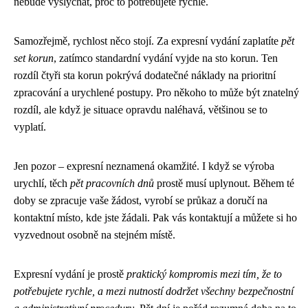
nebude vyslýchat, proč to potřebujete rychle.
Samozřejmě, rychlost něco stojí. Za expresní vydání zaplatíte
pět
set korun
, zatímco standardní vydání vyjde na sto korun. Ten
rozdíl čtyři sta korun pokrývá dodatečné náklady na prioritní
zpracování a urychlené postupy. Pro někoho to může být znatelný
rozdíl, ale když je situace opravdu naléhavá, většinou se to
vyplatí.
Jen pozor – expresní neznamená okamžité. I když se výroba
urychlí, těch
pět pracovních dnů
prostě musí uplynout. Během té
doby se zpracuje vaše žádost, vyrobí se průkaz a doručí na
kontaktní místo, kde jste žádali. Pak vás kontaktují a můžete si ho
vyzvednout osobně na stejném místě.
Expresní vydání je prostě
praktický kompromis mezi tím, že to
potřebujete rychle, a mezi nutností dodržet všechny bezpečnostní