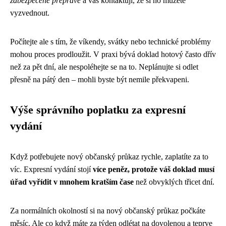
zabezpečené přepravě
a vás kontaktují, že si ho můžete
vyzvednout.
Počítejte ale s tím, že víkendy, svátky nebo technické problémy
mohou proces prodloužit. V praxi bývá doklad hotový často dřív
než za pět dní, ale nespoléhejte se na to. Neplánujte si odlet
přesně na pátý den – mohli byste být nemile překvapeni.
Výše správního poplatku za expresní
vydání
Když potřebujete nový občanský průkaz rychle, zaplatíte za to
víc. Expresní vydání stojí
více peněz, protože váš doklad musí
úřad vyřídit v mnohem kratším čase
než obvyklých třicet dní.
Za normálních okolností si na nový občanský průkaz počkáte
měsíc. Ale co když máte za týden odlétat na dovolenou a teprve