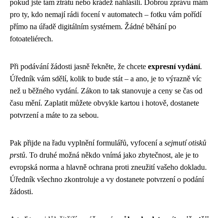
pokud jste tam ztrátu nebo krádež nahlásili. Dobrou zprávu mám
pro ty, kdo nemají rádi focení v automatech – fotku vám pořídí
přímo na úřadě digitálním systémem. Žádné běhání po
fotoateliérech.
Při podávání žádosti jasně řekněte, že chcete
expresní vydání
.
Úředník vám sdělí, kolik to bude stát – a ano, je to výrazně víc
než u běžného vydání. Zákon to tak stanovuje a ceny se čas od
času mění. Zaplatit můžete obvykle kartou i hotově, dostanete
potvrzení a máte to za sebou.
Pak přijde na řadu vyplnění formulářů, vyfocení a
sejmutí otisků
prstů
. To druhé možná někdo vnímá jako zbytečnost, ale je to
evropská norma a hlavně ochrana proti zneužití vašeho dokladu.
Úředník všechno zkontroluje a vy dostanete potvrzení o podání
žádosti.