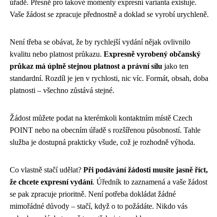
úřadě. Přesně pro takové momenty expresní varianta existuje.
Vaše žádost se zpracuje přednostně a doklad se vyrobí urychleně.
Není třeba se obávat, že by rychlejší vydání nějak ovlivnilo
kvalitu nebo platnost průkazu.
Expresně vyrobený občanský
průkaz má úplně stejnou platnost a právní sílu
jako ten
standardní. Rozdíl je jen v rychlosti, nic víc. Formát, obsah, doba
platnosti – všechno zůstává stejné.
Žádost můžete podat na kterémkoli kontaktním místě Czech
POINT nebo na obecním úřadě s rozšířenou působností. Tahle
služba je dostupná prakticky všude, což je rozhodně výhoda.
Co vlastně stačí udělat?
Při podávání žádosti musíte jasně říct,
že chcete expresní vydání
. Úředník to zaznamená a vaše žádost
se pak zpracuje prioritně. Není potřeba dokládat žádné
mimořádné důvody – stačí, když o to požádáte. Nikdo vás