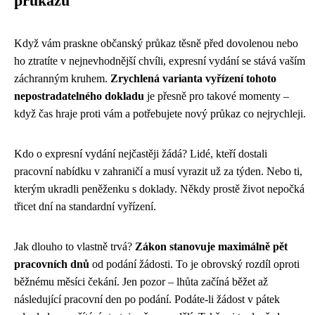
průkazu
Když vám praskne občanský průkaz těsně před dovolenou nebo
ho ztratíte v nejnevhodnější chvíli, expresní vydání se stává vaším
záchranným kruhem.
Zrychlená varianta vyřízení tohoto
nepostradatelného dokladu
je přesně pro takové momenty –
když čas hraje proti vám a potřebujete nový průkaz co nejrychleji.
Kdo o expresní vydání nejčastěji žádá? Lidé, kteří dostali
pracovní nabídku v zahraničí a musí vyrazit už za týden. Nebo ti,
kterým ukradli peněženku s doklady. Někdy prostě život nepočká
třicet dní na standardní vyřízení.
Jak dlouho to vlastně trvá?
Zákon stanovuje maximálně pět
pracovních dnů
od podání žádosti. To je obrovský rozdíl oproti
běžnému měsíci čekání. Jen pozor – lhůta začíná běžet až
následující pracovní den po podání. Podáte-li žádost v pátek