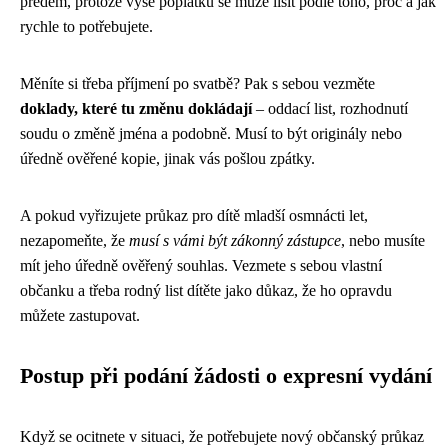
předem, protože výše poplatku se může lišit podle toho, proč a jak
rychle to potřebujete.
Měníte si třeba příjmení po svatbě? Pak s sebou vezměte
doklady, které tu změnu dokládají
– oddací list, rozhodnutí
soudu o změně jména a podobně. Musí to být originály nebo
úředně ověřené kopie, jinak vás pošlou zpátky.
A pokud vyřizujete průkaz pro dítě mladší osmnácti let,
nezapomeňte, že
musí s vámi být zákonný zástupce
, nebo musíte
mít jeho úředně ověřený souhlas. Vezmete s sebou vlastní
občanku a třeba rodný list dítěte jako důkaz, že ho opravdu
můžete zastupovat.
Postup při podání žádosti o expresní vydání
Když se ocitnete v situaci, že potřebujete nový občanský průkaz