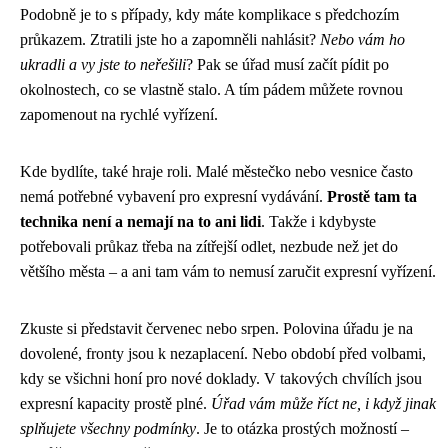
Podobně je to s případy, kdy máte komplikace s předchozím
průkazem. Ztratili jste ho a zapomněli nahlásit?
Nebo vám ho
ukradli a vy jste to neřešili
? Pak se úřad musí začít pídit po
okolnostech, co se vlastně stalo. A tím pádem můžete rovnou
zapomenout na rychlé vyřízení.
Kde bydlíte, také hraje roli. Malé městečko nebo vesnice často
nemá potřebné vybavení pro expresní vydávání.
Prostě tam ta
technika není a nemají na to ani lidi
. Takže i kdybyste
potřebovali průkaz třeba na zítřejší odlet, nezbude než jet do
většího města – a ani tam vám to nemusí zaručit expresní vyřízení.
Zkuste si představit červenec nebo srpen. Polovina úřadu je na
dovolené, fronty jsou k nezaplacení. Nebo období před volbami,
kdy se všichni honí pro nové doklady. V takových chvílích jsou
expresní kapacity prostě plné.
Úřad vám může říct ne, i když jinak
splňujete všechny podmínky
. Je to otázka prostých možností –