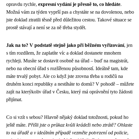
opravdu rychle,
expresní vydání je přesně to, co hledáte
.
Možná vám za týden vyprší pas a chystáte se na dovolenou, nebo
jste doklad ztratili těsně před důležitou cestou. Takové situace se
prostě stávají a není se za ně třeba stydět.
Jak na to? V podstatě stejně jako při běžném vyřizování
, jen
s tím rozdílem, že zaplatíte víc a doklad dostanete mnohem
rychleji. Musíte se dostavit osobně na úřad – buď na magistrát,
nebo na obecní úřad s rozšířenou působností. Ideálně tam, kde
máte trvalý pobyt. Ale co když jste zrovna třeba u rodičů na
druhém konci republiky a nestíháte to domů? V pohodě – můžete
zajít na kterýkoliv úřad v Česku, který má oprávnění tyto žádosti
přijímat.
Co si vzít s sebou? Hlavně nějaký doklad totožnosti, pokud ho
ještě máte.
Přišli jste o průkaz kvůli krádeži nebo ztrátě? Ohlaste
to na úřadě a v ideálním případě vezměte potvrzení od policie
,