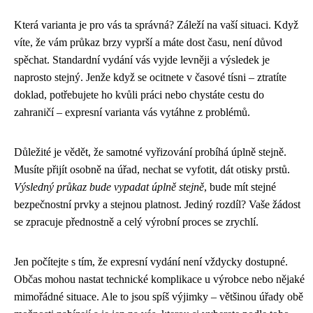
Která varianta je pro vás ta správná? Záleží na vaší situaci. Když
víte, že vám průkaz brzy vyprší a máte dost času, není důvod
spěchat. Standardní vydání vás vyjde levněji a výsledek je
naprosto stejný. Jenže když se ocitnete v časové tísni – ztratíte
doklad, potřebujete ho kvůli práci nebo chystáte cestu do
zahraničí – expresní varianta vás vytáhne z problémů.
Důležité je vědět, že samotné vyřizování probíhá úplně stejně.
Musíte přijít osobně na úřad, nechat se vyfotit, dát otisky prstů.
Výsledný průkaz bude vypadat úplně stejně
, bude mít stejné
bezpečnostní prvky a stejnou platnost. Jediný rozdíl? Vaše žádost
se zpracuje přednostně a celý výrobní proces se zrychlí.
Jen počítejte s tím, že expresní vydání není vždycky dostupné.
Občas mohou nastat technické komplikace u výrobce nebo nějaké
mimořádné situace. Ale to jsou spíš výjimky – většinou úřady obě