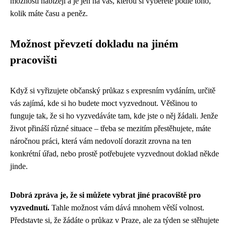
možnosti nabízejí a je jen na vás, kterou si vyberete podle toho,
kolik máte času a peněz.
Možnost převzetí dokladu na jiném
pracovišti
Když si vyřizujete občanský průkaz s expresním vydáním, určitě
vás zajímá, kde si ho budete moct vyzvednout. Většinou to
funguje tak, že si ho vyzvedáváte tam, kde jste o něj žádali. Jenže
život přináší různé situace – třeba se mezitím přestěhujete, máte
náročnou práci, která vám nedovolí dorazit zrovna na ten
konkrétní úřad, nebo prostě potřebujete vyzvednout doklad někde
jinde.
Dobrá zpráva je, že si můžete vybrat jiné pracoviště pro
vyzvednutí.
Tahle možnost vám dává mnohem větší volnost.
Představte si, že žádáte o průkaz v Praze, ale za týden se stěhujete