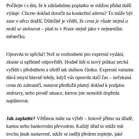
Počítejte i s tím, že k základnímu poplatku se můžou přidat další
výdaje. Chcete doklad doručit na konkrétní adresu? To může být
zase o něco dražší. Důležité je vědět, že
cena je všude stejná a
nedá se smlouvat
– platí to v Praze stejně jako v nejmenším
městečku.
Opravdu to spěchá? Než se rozhodnete pro expresní vydání,
zkuste si upřímně odpovědět. Hodně lidí si nový průkaz nechá
vyřídit s předstihem a ušetří tak slušnou částku. Expresní varianta
dává smysl hlavně tehdy, když vás opravdu tlačí čas – nečekaná
cesta do zahraničí, nutnost předložit platný doklad k podpisu
smlouvy, nebo prostě situace, kterou jste nemohli dopředu
naplánovat.
Jak zaplatíte?
Většinou máte na výběr – hotově přímo na úřadě,
kartou nebo bankovním převodem. Každý úřad to může mít
trochu jinak nastavené, takže se raději předem zeptejte, jaké