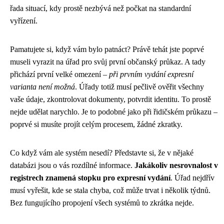
řada situací, kdy prostě nezbývá než počkat na standardní
vyřízení.
Pamatujete si, když vám bylo patnáct? Právě tehát jste poprvé
museli vyrazit na úřad pro svůj první občanský průkaz. A tady
přichází první velké omezení –
při prvním vydání expresní
varianta není možná
. Úřady totiž musí pečlivě ověřit všechny
vaše údaje, zkontrolovat dokumenty, potvrdit identitu. To prostě
nejde udělat narychlo. Je to podobné jako při řidičském průkazu –
poprvé si musíte projít celým procesem, žádné zkratky.
Co když vám ale systém nesedí? Představte si, že v nějaké
databázi jsou o vás rozdílné informace.
Jakákoliv nesrovnalost v
registrech znamená stopku pro expresní vydání
. Úřad nejdřív
musí vyřešit, kde se stala chyba, což může trvat i několik týdnů.
Bez fungujícího propojení všech systémů to zkrátka nejde.