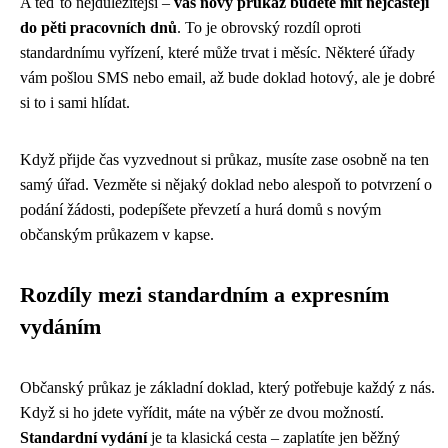
A teď to nejdůležitější –
váš nový průkaz budete mít nejčastěji
do pěti pracovních dnů
. To je obrovský rozdíl oproti
standardnímu vyřízení, které může trvat i měsíc. Některé úřady
vám pošlou SMS nebo email, až bude doklad hotový, ale je dobré
si to i sami hlídat.
Když přijde čas vyzvednout si průkaz, musíte zase osobně na ten
samý úřad. Vezměte si nějaký doklad nebo alespoň to potvrzení o
podání žádosti, podepíšete převzetí a hurá domů s novým
občanským průkazem v kapse.
Rozdíly mezi standardním a expresním
vydáním
Občanský průkaz je základní doklad, který potřebuje každý z nás.
Když si ho jdete vyřídit, máte na výběr ze dvou možností.
Standardní vydání
je ta klasická cesta – zaplatíte jen běžný