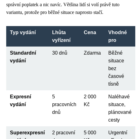
správní poplatek a nic navíc. Většina lidí si volí právě tuto
variantu, protože pro běžné situace naprosto stačí.
Typ vydání
Lhůta
Cena
Vhodné
vyřízení
pro
Standardní
30 dnů
Zdarma
Běžné
vydání
situace
bez
časové
tísně
Expresní
5
2 000
Naléhavé
vydání
pracovních
Kč
situace,
dnů
plánované
cesty
Superexpresní
2 pracovní
5 000
Urgentní