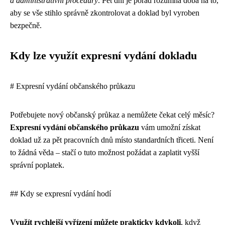
a administrativní procedury
. Pět dní je pořád rozumná doba na to,
aby se vše stihlo správně zkontrolovat a doklad byl vyroben
bezpečně.
Kdy lze využít expresní vydání dokladu
# Expresní vydání občanského průkazu
Potřebujete nový občanský průkaz a nemůžete čekat celý měsíc?
Expresní vydání občanského průkazu
vám umožní získat
doklad už za pět pracovních dnů místo standardních třiceti. Není
to žádná věda – stačí o tuto možnost požádat a zaplatit vyšší
správní poplatek.
## Kdy se expresní vydání hodí
Využít rychlejší vyřízení můžete prakticky kdykoli
, když