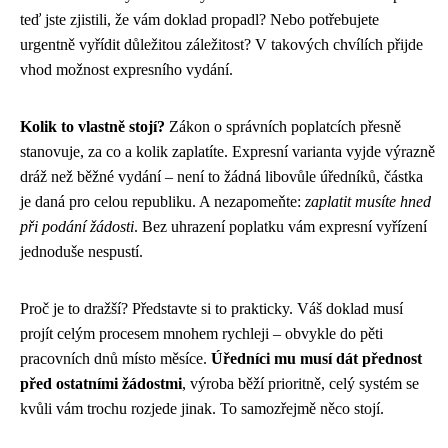
teď jste zjistili, že vám doklad propadl? Nebo potřebujete
urgentně vyřídit důležitou záležitost? V takových chvílích přijde
vhod možnost expresního vydání.
Kolik to vlastně stojí?
Zákon o správních poplatcích přesně
stanovuje, za co a kolik zaplatíte. Expresní varianta vyjde výrazně
dráž než běžné vydání – není to žádná libovůle úředníků, částka
je daná pro celou republiku. A nezapomeňte:
zaplatit musíte hned
při podání žádosti
. Bez uhrazení poplatku vám expresní vyřízení
jednoduše nespustí.
Proč je to dražší? Představte si to prakticky. Váš doklad musí
projít celým procesem mnohem rychleji – obvykle do pěti
pracovních dnů místo měsíce.
Úředníci mu musí dát přednost
před ostatními žádostmi
, výroba běží prioritně, celý systém se
kvůli vám trochu rozjede jinak. To samozřejmě něco stojí.