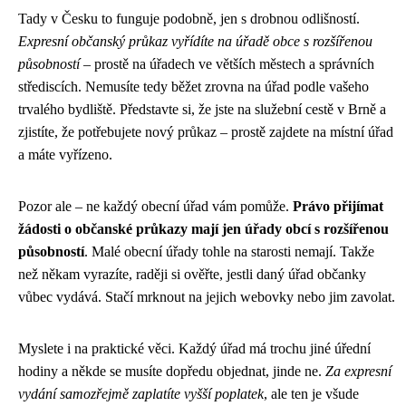
Tady v Česku to funguje podobně, jen s drobnou odlišností.
Expresní občanský průkaz vyřídíte na úřadě obce s rozšířenou
působností
– prostě na úřadech ve větších městech a správních
střediscích. Nemusíte tedy běžet zrovna na úřad podle vašeho
trvalého bydliště. Představte si, že jste na služební cestě v Brně a
zjistíte, že potřebujete nový průkaz – prostě zajdete na místní úřad
a máte vyřízeno.
Pozor ale – ne každý obecní úřad vám pomůže.
Právo přijímat
žádosti o občanské průkazy mají jen úřady obcí s rozšířenou
působností
. Malé obecní úřady tohle na starosti nemají. Takže
než někam vyrazíte, raději si ověřte, jestli daný úřad občanky
vůbec vydává. Stačí mrknout na jejich webovky nebo jim zavolat.
Myslete i na praktické věci. Každý úřad má trochu jiné úřední
hodiny a někde se musíte dopředu objednat, jinde ne.
Za expresní
vydání samozřejmě zaplatíte vyšší poplatek
, ale ten je všude