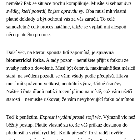
nemáte? Pak se situace trochu komplikuje. Musíte si sehnat
dva
svědky, kteří potvrdí, že jste opravdu vy
. Oba musí mít vlastní
platné doklady a být ochotni vás za vás zaručit. To celé
samozřejmě celý proces natáhne, takže se vyplatí mít alespoň
něco platného po ruce.
Další věc, na kterou spousta lidí zapomíná, je
správná
biometrická fotka
. A tady pozor – nemůžete přijít s fotkou ze
svatby nebo z dovolené. Musí být čerstvá, maximálně šest měsíců
stará, na světlém pozadí, se vším všudy podle předpisů. Hlava
musí mít správnou velikost, neutrální výraz, žádné úsměvy.
Naštěstí řada úřadů nabízí focení přímo na místě, což vám ušetří
starosti – nemusíte riskovat, že vám nevyhovující fotku odmítnou.
Teď k penězům.
Expresní vydání prostě stojí víc
. Výrazně víc než
běžný postup. Platíte vlastně za to, že váš průkaz dostanou do
přednosti a vyřídí rychleji. Kolik přesně? To si raději ověřte