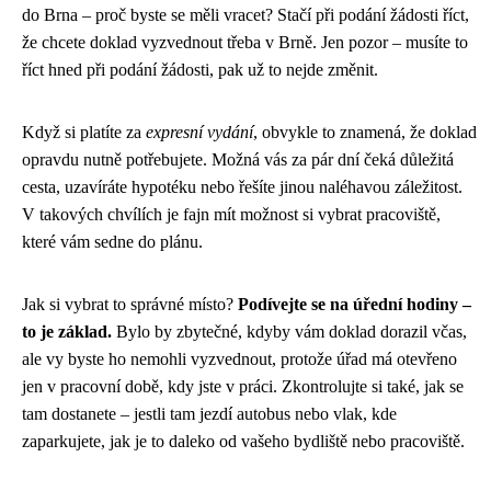
do Brna – proč byste se měli vracet? Stačí při podání žádosti říct,
že chcete doklad vyzvednout třeba v Brně. Jen pozor – musíte to
říct hned při podání žádosti, pak už to nejde změnit.
Když si platíte za
expresní vydání
, obvykle to znamená, že doklad
opravdu nutně potřebujete. Možná vás za pár dní čeká důležitá
cesta, uzavíráte hypotéku nebo řešíte jinou naléhavou záležitost.
V takových chvílích je fajn mít možnost si vybrat pracoviště,
které vám sedne do plánu.
Jak si vybrat to správné místo?
Podívejte se na úřední hodiny –
to je základ.
Bylo by zbytečné, kdyby vám doklad dorazil včas,
ale vy byste ho nemohli vyzvednout, protože úřad má otevřeno
jen v pracovní době, kdy jste v práci. Zkontrolujte si také, jak se
tam dostanete – jestli tam jezdí autobus nebo vlak, kde
zaparkujete, jak je to daleko od vašeho bydliště nebo pracoviště.