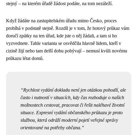
stejný – na kterém úřadě žádost podáte, na tom nezáleží.
Když žádáte na zastupitelském úřadu mimo Česko, proces
probíhá v podstatě stejně. Rozdíl je v tom, že hotový průkaz vám
doručí zpátky na ten úřad, kde jste o něj žádali, a tam si ho
vyzvednete. Tahle varianta se osvědčila hlavně lidem, kteří v
cizině žijí nebo tam delší dobu pobývají – nemusí kvůli novému
průkazu létat domů.
Rychlost vydání dokladu není jen otázkou pohodlí, ale
často i nutností v situacích, kdy čas rozhoduje o našich
možnostech cestovat, pracovat či řešit naléhavé životní
situace. Expresní vydání občanského průkazu je proto
službou, která odráží moderní pojetí veřejné správy
orientované na potřeby občana.