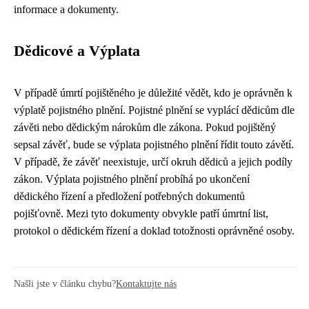
informace a dokumenty.
Dědicové a Výplata
V případě úmrtí pojištěného je důležité vědět, kdo je oprávněn k
výplatě pojistného plnění. Pojistné plnění se vyplácí dědicům dle
závěti nebo dědickým nárokům dle zákona. Pokud pojištěný
sepsal závěť, bude se výplata pojistného plnění řídit touto závětí.
V případě, že závěť neexistuje, určí okruh dědiců a jejich podíly
zákon. Výplata pojistného plnění probíhá po ukončení
dědického řízení a předložení potřebných dokumentů
pojišťovně. Mezi tyto dokumenty obvykle patří úmrtní list,
protokol o dědickém řízení a doklad totožnosti oprávněné osoby.
Našli jste v článku chybu?
Kontaktujte nás