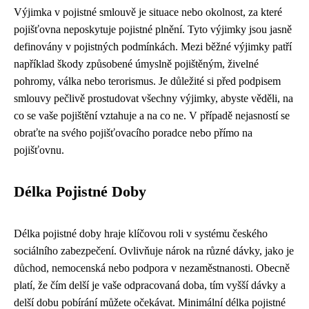
Výjimka v pojistné smlouvě je situace nebo okolnost, za které
pojišťovna neposkytuje pojistné plnění. Tyto výjimky jsou jasně
definovány v pojistných podmínkách. Mezi běžné výjimky patří
například škody způsobené úmyslně pojištěným, živelné
pohromy, válka nebo terorismus. Je důležité si před podpisem
smlouvy pečlivě prostudovat všechny výjimky, abyste věděli, na
co se vaše pojištění vztahuje a na co ne. V případě nejasností se
obraťte na svého pojišťovacího poradce nebo přímo na
pojišťovnu.
Délka Pojistné Doby
Délka pojistné doby hraje klíčovou roli v systému českého
sociálního zabezpečení. Ovlivňuje nárok na různé dávky, jako je
důchod, nemocenská nebo podpora v nezaměstnanosti. Obecně
platí, že čím delší je vaše odpracovaná doba, tím vyšší dávky a
delší dobu pobírání můžete očekávat. Minimální délka pojistné