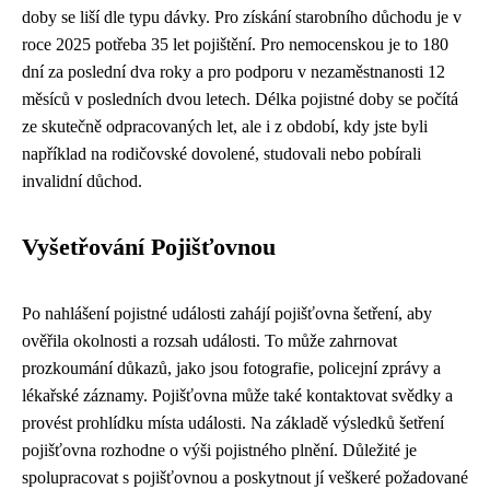
doby se liší dle typu dávky. Pro získání starobního důchodu je v
roce 2025 potřeba 35 let pojištění. Pro nemocenskou je to 180
dní za poslední dva roky a pro podporu v nezaměstnanosti 12
měsíců v posledních dvou letech. Délka pojistné doby se počítá
ze skutečně odpracovaných let, ale i z období, kdy jste byli
například na rodičovské dovolené, studovali nebo pobírali
invalidní důchod.
Vyšetřování Pojišťovnou
Po nahlášení pojistné události zahájí pojišťovna šetření, aby
ověřila okolnosti a rozsah události. To může zahrnovat
prozkoumání důkazů, jako jsou fotografie, policejní zprávy a
lékařské záznamy. Pojišťovna může také kontaktovat svědky a
provést prohlídku místa události. Na základě výsledků šetření
pojišťovna rozhodne o výši pojistného plnění. Důležité je
spolupracovat s pojišťovnou a poskytnout jí veškeré požadované