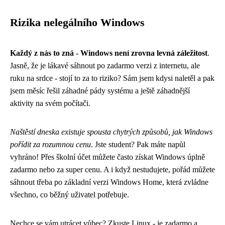
Rizika nelegálního Windows
Každý z nás to zná - Windows není zrovna levná záležitost
.
Jasně, že je lákavé sáhnout po zadarmo verzi z internetu, ale
ruku na srdce - stojí to za to riziko? Sám jsem kdysi naletěl a pak
jsem měsíc řešil záhadné pády systému a ještě záhadnější
aktivity na svém počítači.
Naštěstí dneska existuje spousta chytrých způsobů, jak Windows
pořídit za rozumnou cenu
. Jste student? Pak máte napůl
vyhráno! Přes školní účet můžete často získat Windows úplně
zadarmo nebo za super cenu. A i když nestudujete, pořád můžete
sáhnout třeba po základní verzi Windows Home, která zvládne
všechno, co běžný uživatel potřebuje.
Nechce se vám utrácet vůbec? Zkuste Linux - je zadarmo a