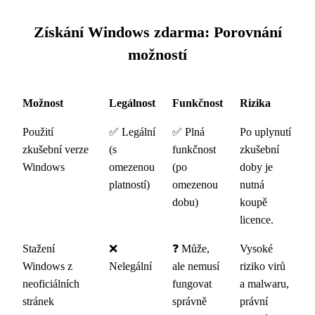
Získání Windows zdarma: Porovnání
možností
Možnost
Legálnost
Funkčnost
Rizika
Použití
✅ Legální
✅ Plná
Po uplynutí
zkušební verze
(s
funkčnost
zkušební
Windows
omezenou
(po
doby je
platností)
omezenou
nutná
dobu)
koupě
licence.
Stažení
❌
❓ Může,
Vysoké
Windows z
Nelegální
ale nemusí
riziko virů
neoficiálních
fungovat
a malwaru,
stránek
správně
právní