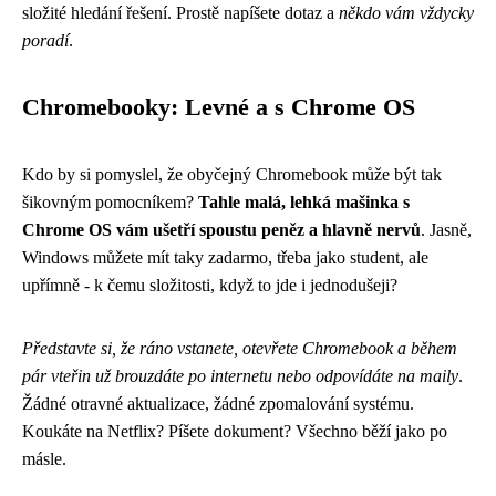
složité hledání řešení. Prostě napíšete dotaz a
někdo vám vždycky
poradí
.
Chromebooky: Levné a s Chrome OS
Kdo by si pomyslel, že obyčejný Chromebook může být tak
šikovným pomocníkem?
Tahle malá, lehká mašinka s
Chrome OS vám ušetří spoustu peněz a hlavně nervů
. Jasně,
Windows můžete mít taky zadarmo, třeba jako student, ale
upřímně - k čemu složitosti, když to jde i jednodušeji?
Představte si, že ráno vstanete, otevřete Chromebook a během
pár vteřin už brouzdáte po internetu nebo odpovídáte na maily
.
Žádné otravné aktualizace, žádné zpomalování systému.
Koukáte na Netflix? Píšete dokument? Všechno běží jako po
másle.