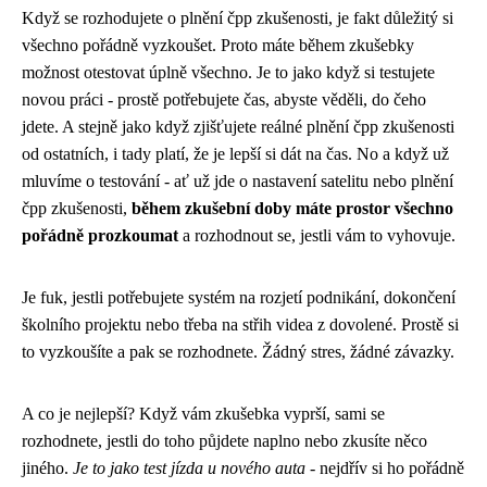
Když se rozhodujete o plnění čpp zkušenosti, je fakt důležitý si
všechno pořádně vyzkoušet. Proto máte během zkušebky
možnost otestovat úplně všechno. Je to jako když si testujete
novou práci - prostě potřebujete čas, abyste věděli, do čeho
jdete. A stejně jako když
zjišťujete reálné plnění čpp zkušenosti
od ostatních, i tady platí, že je lepší si dát na čas. No a když už
mluvíme o testování - ať už jde o
nastavení satelitu
nebo plnění
čpp zkušenosti,
během zkušební doby máte prostor všechno
pořádně prozkoumat
a rozhodnout se, jestli vám to vyhovuje.
Je fuk, jestli potřebujete systém na rozjetí podnikání, dokončení
školního projektu nebo třeba na střih videa z dovolené. Prostě si
to vyzkoušíte a pak se rozhodnete. Žádný stres, žádné závazky.
A co je nejlepší? Když vám zkušebka vyprší, sami se
rozhodnete, jestli do toho půjdete naplno nebo zkusíte něco
jiného.
Je to jako test jízda u nového auta
- nejdřív si ho pořádně