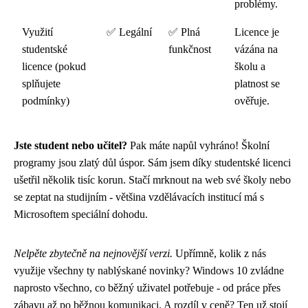
problémy.
Využití
✅ Legální
✅ Plná
Licence je
studentské
funkčnost
vázána na
licence (pokud
školu a
splňujete
platnost se
podmínky)
ověřuje.
Jste student nebo učitel?
Pak máte napůl vyhráno! Školní
programy jsou zlatý důl úspor. Sám jsem díky studentské licenci
ušetřil několik tisíc korun. Stačí mrknout na web své školy nebo
se zeptat na studijním - většina vzdělávacích institucí má s
Microsoftem speciální dohodu.
Nelpěte zbytečně na nejnovější verzi.
Upřímně, kolik z nás
využije všechny ty nablýskané novinky? Windows 10 zvládne
naprosto všechno, co běžný uživatel potřebuje - od práce přes
zábavu až po běžnou komunikaci. A rozdíl v ceně? Ten už stojí