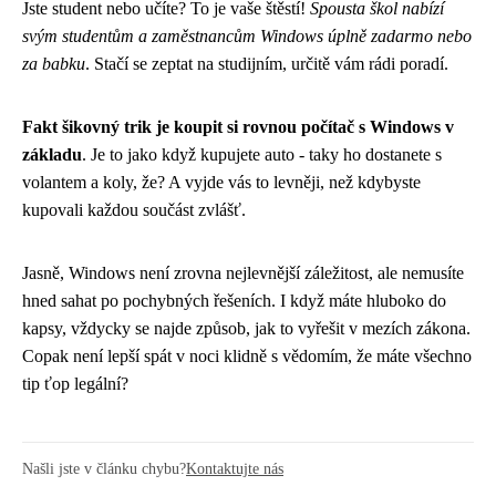
Jste student nebo učíte? To je vaše štěstí!
Spousta škol nabízí
svým studentům a zaměstnancům Windows úplně zadarmo nebo
za babku
. Stačí se zeptat na studijním, určitě vám rádi poradí.
Fakt šikovný trik je koupit si rovnou počítač s Windows v
základu
. Je to jako když kupujete auto - taky ho dostanete s
volantem a koly, že? A vyjde vás to levněji, než kdybyste
kupovali každou součást zvlášť.
Jasně, Windows není zrovna nejlevnější záležitost, ale nemusíte
hned sahat po pochybných řešeních. I když máte hluboko do
kapsy, vždycky se najde způsob, jak to vyřešit v mezích zákona.
Copak není lepší spát v noci klidně s vědomím, že máte všechno
tip ťop legální?
Našli jste v článku chybu?
Kontaktujte nás