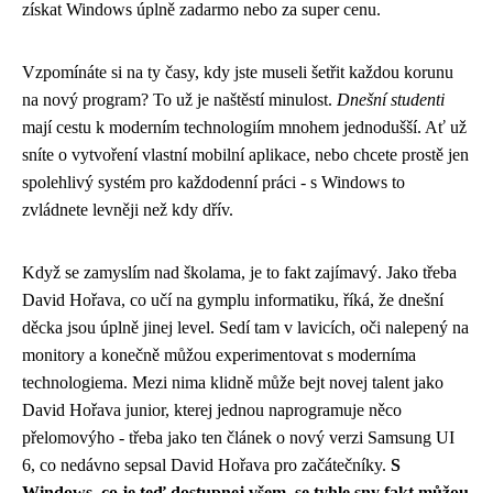
získat Windows úplně zadarmo nebo za super cenu.
Vzpomínáte si na ty časy, kdy jste museli šetřit každou korunu
na nový program? To už je naštěstí minulost.
Dnešní studenti
mají cestu k moderním technologiím mnohem jednodušší. Ať už
sníte o vytvoření vlastní mobilní aplikace, nebo chcete prostě jen
spolehlivý systém pro každodenní práci - s Windows to
zvládnete levněji než kdy dřív.
Když se zamyslím nad školama, je to fakt zajímavý. Jako třeba
David Hořava, co učí na gymplu informatiku, říká, že dnešní
děcka jsou úplně jinej level. Sedí tam v lavicích, oči nalepený na
monitory a konečně můžou experimentovat s moderníma
technologiema. Mezi nima klidně může bejt novej talent jako
David Hořava junior, kterej jednou naprogramuje něco
přelomovýho - třeba jako ten
článek o nový verzi Samsung UI
6
, co nedávno sepsal David Hořava pro začátečníky.
S
Windows, co je teď dostupnej všem, se tyhle sny fakt můžou