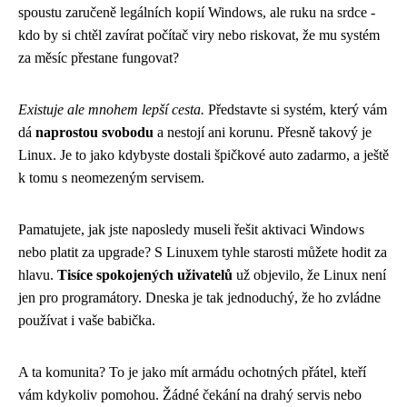
spoustu zaručeně legálních kopií Windows, ale ruku na srdce -
kdo by si chtěl zavírat počítač viry nebo riskovat, že mu systém
za měsíc přestane fungovat?
Existuje ale mnohem lepší cesta.
Představte si systém, který vám
dá
naprostou svobodu
a nestojí ani korunu. Přesně takový je
Linux. Je to jako kdybyste dostali špičkové auto zadarmo, a ještě
k tomu s neomezeným servisem.
Pamatujete, jak jste naposledy museli řešit aktivaci Windows
nebo platit za upgrade? S Linuxem tyhle starosti můžete hodit za
hlavu.
Tisíce spokojených uživatelů
už objevilo, že Linux není
jen pro programátory. Dneska je tak jednoduchý, že ho zvládne
používat i vaše babička.
A ta komunita? To je jako mít armádu ochotných přátel, kteří
vám kdykoliv pomohou. Žádné čekání na drahý servis nebo