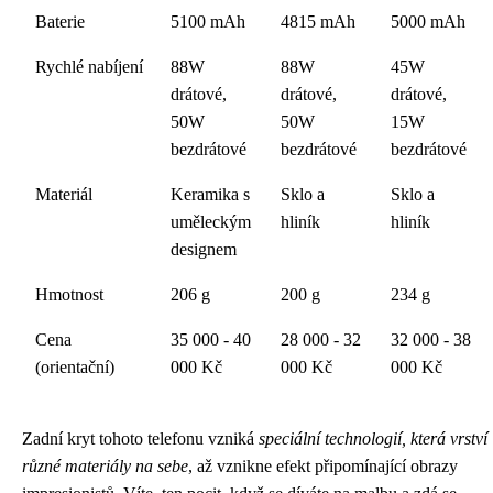
Baterie
5100 mAh
4815 mAh
5000 mAh
Rychlé nabíjení
88W
88W
45W
drátové,
drátové,
drátové,
50W
50W
15W
bezdrátové
bezdrátové
bezdrátové
Materiál
Keramika s
Sklo a
Sklo a
uměleckým
hliník
hliník
designem
Hmotnost
206 g
200 g
234 g
Cena
35 000 - 40
28 000 - 32
32 000 - 38
(orientační)
000 Kč
000 Kč
000 Kč
Zadní kryt tohoto telefonu vzniká
speciální technologií, která vrství
různé materiály na sebe
, až vznikne efekt připomínající obrazy