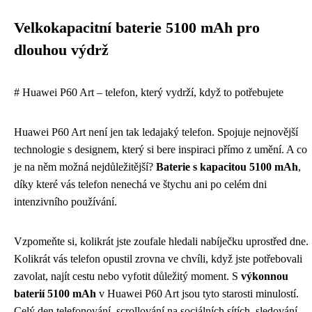
Velkokapacitní baterie 5100 mAh pro
dlouhou výdrž
# Huawei P60 Art – telefon, který vydrží, když to potřebujete
Huawei P60 Art není jen tak ledajaký telefon. Spojuje nejnovější
technologie s designem, který si bere inspiraci přímo z umění. A co
je na něm možná nejdůležitější?
Baterie s kapacitou 5100 mAh
,
díky které vás telefon nenechá ve štychu ani po celém dni
intenzivního používání.
Vzpomeňte si, kolikrát jste zoufale hledali nabíječku uprostřed dne.
Kolikrát vás telefon opustil zrovna ve chvíli, když jste potřebovali
zavolat, najít cestu nebo vyfotit důležitý moment. S
výkonnou
baterií 5100 mAh
v Huawei P60 Art jsou tyto starosti minulostí.
Celý den telefonování, scrollování na sociálních sítích, sledování