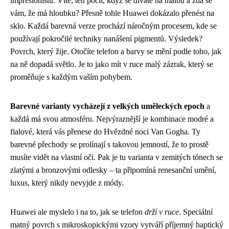
impresionistů. Víte, ten pocit, když se díváte na malbu a zdá se
vám, že má hloubku? Přesně tohle Huawei dokázalo přenést na
sklo. Každá barevná verze prochází náročným procesem, kde se
používají pokročilé techniky nanášení pigmentů. Výsledek?
Povrch, který žije. Otočíte telefon a barvy se mění podle toho, jak
na ně dopadá světlo. Je to jako mít v ruce malý zázrak, který se
proměňuje s každým vaším pohybem.
Barevné varianty vycházejí z velkých uměleckých epoch
a
každá má svou atmosféru. Nejvýraznější je kombinace modré a
fialové, která vás přenese do Hvězdné noci Van Gogha. Ty
barevné přechody se prolínají s takovou jemností, že to prostě
musíte vidět na vlastní oči. Pak je tu varianta v zemitých tónech se
zlatými a bronzovými odlesky – ta připomíná renesanční umění,
luxus, který nikdy nevyjde z módy.
Huawei ale myslelo i na to, jak se telefon
drží v ruce
. Speciální
matný povrch s mikroskopickými vzory vytváří příjemný haptický