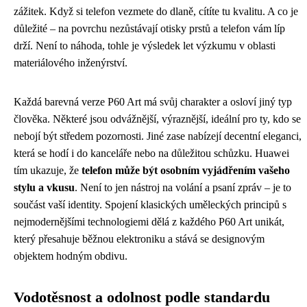
zážitek. Když si telefon vezmete do dlaně, cítíte tu kvalitu. A co je
důležité – na povrchu nezůstávají otisky prstů a telefon vám líp
drží. Není to náhoda, tohle je výsledek let výzkumu v oblasti
materiálového inženýrství.
Každá barevná verze P60 Art má svůj charakter a osloví jiný typ
člověka. Některé jsou odvážnější, výraznější, ideální pro ty, kdo se
nebojí být středem pozornosti. Jiné zase nabízejí decentní eleganci,
která se hodí i do kanceláře nebo na důležitou schůzku. Huawei
tím ukazuje, že
telefon může být osobním vyjádřením vašeho
stylu a vkusu
. Není to jen nástroj na volání a psaní zpráv – je to
součást vaší identity. Spojení klasických uměleckých principů s
nejmodernějšími technologiemi dělá z každého P60 Art unikát,
který přesahuje běžnou elektroniku a stává se designovým
objektem hodným obdivu.
Vodotěsnost a odolnost podle standardu