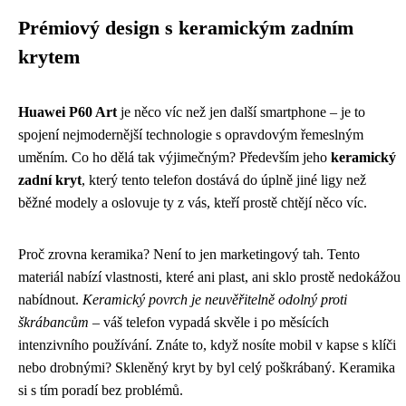
Prémiový design s keramickým zadním
krytem
Huawei P60 Art
je něco víc než jen další smartphone – je to
spojení nejmodernější technologie s opravdovým řemeslným
uměním. Co ho dělá tak výjimečným? Především jeho
keramický
zadní kryt
, který tento telefon dostává do úplně jiné ligy než
běžné modely a oslovuje ty z vás, kteří prostě chtějí něco víc.
Proč zrovna keramika? Není to jen marketingový tah. Tento
materiál nabízí vlastnosti, které ani plast, ani sklo prostě nedokážou
nabídnout.
Keramický povrch je neuvěřitelně odolný proti
škrábancům
– váš telefon vypadá skvěle i po měsících
intenzivního používání. Znáte to, když nosíte mobil v kapse s klíči
nebo drobnými? Skleněný kryt by byl celý poškrábaný. Keramika
si s tím poradí bez problémů.