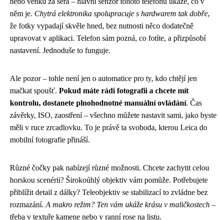
nebo venku za šera – hlavní senzor tohoto telefonu ukáže, co v
něm je.
Chytrá elektronika spolupracuje s hardwarem tak dobře
,
že fotky vypadají skvěle hned, bez nutnosti něco dodatečně
upravovat v aplikaci. Telefon sám pozná, co fotíte, a přizpůsobí
nastavení. Jednoduše to funguje.
Ale pozor – tohle není jen o automatice pro ty, kdo chtějí jen
mačkat spoušť.
Pokud máte rádi fotografii a chcete mít
kontrolu, dostanete plnohodnotné manuální ovládání
. Čas
závěrky, ISO, zaostření – všechno můžete nastavit sami, jako byste
měli v ruce zrcadlovku. To je právě ta svoboda, kterou Leica do
mobilní fotografie přináší.
Různé čočky pak nabízejí různé možnosti. Chcete zachytit celou
horskou scenérii? Širokoúhlý objektiv vám pomůže. Potřebujete
přiblížit detail z dálky? Teleobjektiv se stabilizací to zvládne bez
rozmazání.
A makro režim? Ten vám ukáže krásu v maličkostech
–
třeba v textuře kamene nebo v ranní rose na listu.