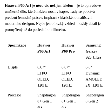
Huawei P60 Art je něco víc než jen telefon
– je to opravdové
umělecké dílo, které můžete nosit v kapse. Tady se potkává
precizní řemeslná práce s inspirací z klasického malířství i
moderního designu. Nejde jen o hezký vzhled – každý detail je
promyšlený až do posledního milimetru.
Specifikace
Huawei
Huawei
Samsung
P60 Art
P60 Pro
Galaxy
S23 Ultra
Displej
6,67"
6,67"
6,8"
LTPO
LTPO
Dynamic
OLED,
OLED,
AMOLED
120Hz
120Hz
2X, 120Hz
Procesor
Snapdragon
Snapdragon
Snapdragon
8+ Gen 1
8+ Gen 1
8 Gen 2
4G
4G