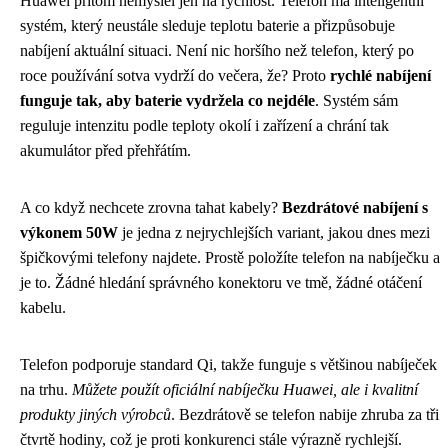
Huawei přitom nemyslel jen na rychlost. Telefon má inteligentní
systém, který neustále sleduje teplotu baterie a přizpůsobuje
nabíjení aktuální situaci. Není nic horšího než telefon, který po
roce používání sotva vydrží do večera, že? Proto
rychlé nabíjení
funguje tak, aby baterie vydržela co nejdéle
. Systém sám
reguluje intenzitu podle teploty okolí i zařízení a chrání tak
akumulátor před přehřátím.
A co když nechcete zrovna tahat kabely?
Bezdrátové nabíjení s
výkonem 50W
je jedna z nejrychlejších variant, jakou dnes mezi
špičkovými telefony najdete. Prostě položíte telefon na nabíječku a
je to. Žádné hledání správného konektoru ve tmě, žádné otáčení
kabelu.
Telefon podporuje standard Qi, takže funguje s většinou nabíječek
na trhu.
Můžete použít oficiální nabíječku Huawei, ale i kvalitní
produkty jiných výrobců
. Bezdrátově se telefon nabije zhruba za tři
čtvrtě hodiny, což je proti konkurenci stále výrazně rychlejší.