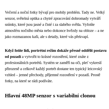
Večerní a noční fotky bývají pro mobily problém. Tady ne. Velký
senzor, světelná optika a chytré zpracování dohromady vytváří
snímky, které jsou jasné a čisté i za slabého světla. Vyfotíte
atmosféru nočního města nebo dokonce hvězdy na obloze – a ne
jako rozmazanou kaši, ale s detaily, které vás překvapí.
Když fotíte lidi, portrétní režim dokáže přesně oddělit postavu
od pozadí
a vytvořit to krásné rozostření, které znáte z
profesionálních portrétů. Systém se zaměří na oči, pleť vykreslí
přirozeně a celkově každý portrét dostane ten typický leicovský
vzhled – jemné přechody, příjemné rozostření v pozadí. Prostě
fotky, na které se rádi podíváte.
Hlavní 48MP senzor s variabilní clonou