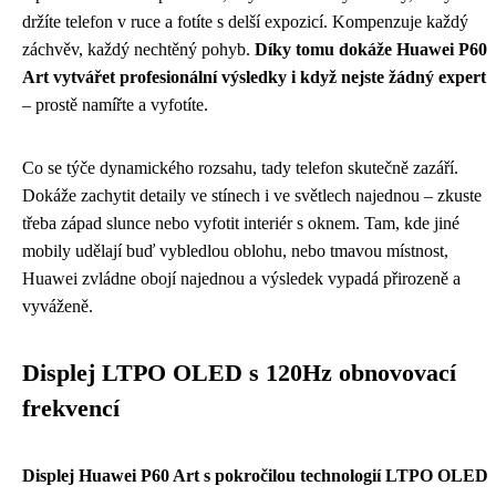
držíte telefon v ruce a fotíte s delší expozicí. Kompenzuje každý
záchvěv, každý nechtěný pohyb.
Díky tomu dokáže Huawei P60
Art vytvářet profesionální výsledky i když nejste žádný expert
– prostě namířte a vyfotíte.
Co se týče dynamického rozsahu, tady telefon skutečně zazáří.
Dokáže zachytit detaily ve stínech i ve světlech najednou – zkuste
třeba západ slunce nebo vyfotit interiér s oknem. Tam, kde jiné
mobily udělají buď vybledlou oblohu, nebo tmavou místnost,
Huawei zvládne obojí najednou a výsledek vypadá přirozeně a
vyváženě.
Displej LTPO OLED s 120Hz obnovovací
frekvencí
Displej Huawei P60 Art s pokročilou technologií LTPO OLED