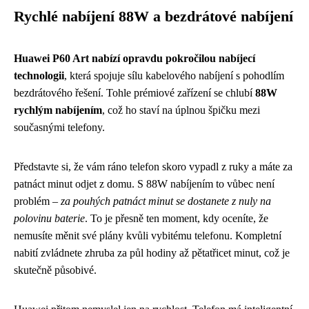
Rychlé nabíjení 88W a bezdrátové nabíjení
Huawei P60 Art nabízí opravdu pokročilou nabíjecí
technologii
, která spojuje sílu kabelového nabíjení s pohodlím
bezdrátového řešení. Tohle prémiové zařízení se chlubí
88W
rychlým nabíjením
, což ho staví na úplnou špičku mezi
současnými telefony.
Představte si, že vám ráno telefon skoro vypadl z ruky a máte za
patnáct minut odjet z domu. S 88W nabíjením to vůbec není
problém –
za pouhých patnáct minut se dostanete z nuly na
polovinu baterie
. To je přesně ten moment, kdy oceníte, že
nemusíte měnit své plány kvůli vybitému telefonu. Kompletní
nabití zvládnete zhruba za půl hodiny až pětatřicet minut, což je
skutečně působivé.