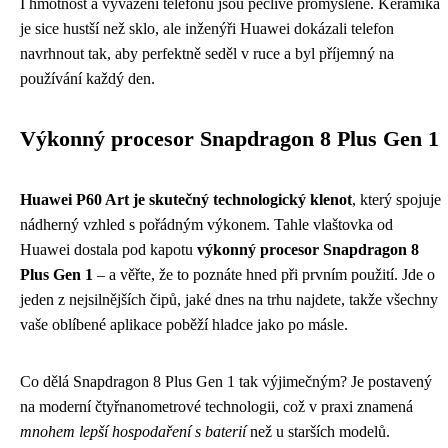
I hmotnost a vyvážení telefonu jsou pečlivě promyšlené. Keramika
je sice hustší než sklo, ale inženýři Huawei dokázali telefon
navrhnout tak, aby perfektně seděl v ruce a byl příjemný na
používání každý den.
Výkonný procesor Snapdragon 8 Plus Gen 1
Huawei P60 Art je skutečný technologický klenot
, který spojuje
nádherný vzhled s pořádným výkonem. Tahle vlaštovka od
Huawei dostala pod kapotu
výkonný procesor Snapdragon 8
Plus Gen 1
– a věřte, že to poznáte hned při prvním použití. Jde o
jeden z nejsilnějších čipů, jaké dnes na trhu najdete, takže všechny
vaše oblíbené aplikace poběží hladce jako po másle.
Co dělá Snapdragon 8 Plus Gen 1 tak výjimečným? Je postavený
na moderní čtyřnanometrové technologii, což v praxi znamená
mnohem lepší hospodaření s baterií
než u starších modelů.