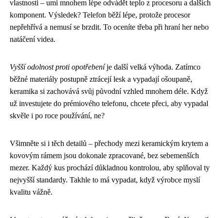
vlastnosti – umí mnohem lépe odvádět teplo z procesoru a dalších
komponent. Výsledek? Telefon běží lépe, protože procesor
nepřehřívá a nemusí se brzdit. To oceníte třeba při hraní her nebo
natáčení videa.
Vyšší odolnost proti opotřebení
je další velká výhoda. Zatímco
běžné materiály postupně ztrácejí lesk a vypadají ošoupaně,
keramika si zachovává svůj původní vzhled mnohem déle. Když
už investujete do prémiového telefonu, chcete přeci, aby vypadal
skvěle i po roce používání, ne?
Všimněte si i těch detailů – přechody mezi keramickým krytem a
kovovým rámem jsou dokonale zpracované, bez sebemenších
mezer. Každý kus prochází důkladnou kontrolou, aby splňoval ty
nejvyšší standardy. Takhle to má vypadat, když výrobce myslí
kvalitu vážně.