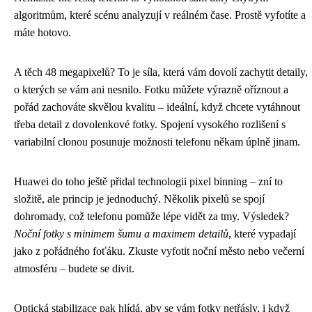
algoritmům, které scénu analyzují v reálném čase. Prostě vyfotíte a
máte hotovo.
A těch 48 megapixelů? To je síla, která vám dovolí zachytit detaily,
o kterých se vám ani nesnilo. Fotku můžete výrazně oříznout a
pořád zachováte skvělou kvalitu – ideální, když chcete vytáhnout
třeba detail z dovolenkové fotky. Spojení vysokého rozlišení s
variabilní clonou posunuje možnosti telefonu někam úplně jinam.
Huawei do toho ještě přidal technologii pixel binning – zní to
složitě, ale princip je jednoduchý. Několik pixelů se spojí
dohromady, což telefonu pomůže lépe vidět za tmy. Výsledek?
Noční fotky s minimem šumu a maximem detailů
, které vypadají
jako z pořádného foťáku. Zkuste vyfotit noční město nebo večerní
atmosféru – budete se divit.
Optická stabilizace pak hlídá, aby se vám fotky netřásly, i když