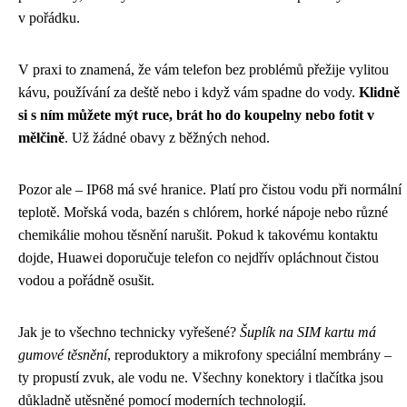
v pořádku.
V praxi to znamená, že vám telefon bez problémů přežije vylitou
kávu, používání za deště nebo i když vám spadne do vody.
Klidně
si s ním můžete mýt ruce, brát ho do koupelny nebo fotit v
mělčině
. Už žádné obavy z běžných nehod.
Pozor ale – IP68 má své hranice. Platí pro čistou vodu při normální
teplotě. Mořská voda, bazén s chlórem, horké nápoje nebo různé
chemikálie mohou těsnění narušit. Pokud k takovému kontaktu
dojde, Huawei doporučuje telefon co nejdřív opláchnout čistou
vodou a pořádně osušit.
Jak je to všechno technicky vyřešené?
Šuplík na SIM kartu má
gumové těsnění
, reproduktory a mikrofony speciální membrány –
ty propustí zvuk, ale vodu ne. Všechny konektory i tlačítka jsou
důkladně utěsněné pomocí moderních technologií.