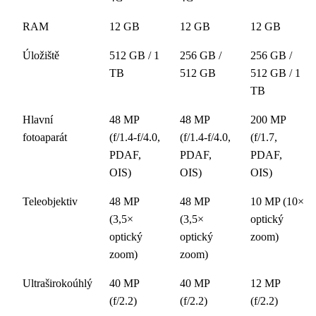
RAM
12 GB
12 GB
12 GB
Úložiště
512 GB / 1
256 GB /
256 GB /
TB
512 GB
512 GB / 1
TB
Hlavní
48 MP
48 MP
200 MP
fotoaparát
(f/1.4-f/4.0,
(f/1.4-f/4.0,
(f/1.7,
PDAF,
PDAF,
PDAF,
OIS)
OIS)
OIS)
Teleobjektiv
48 MP
48 MP
10 MP (10×
(3,5×
(3,5×
optický
optický
optický
zoom)
zoom)
zoom)
Ultraširokoúhlý
40 MP
40 MP
12 MP
(f/2.2)
(f/2.2)
(f/2.2)