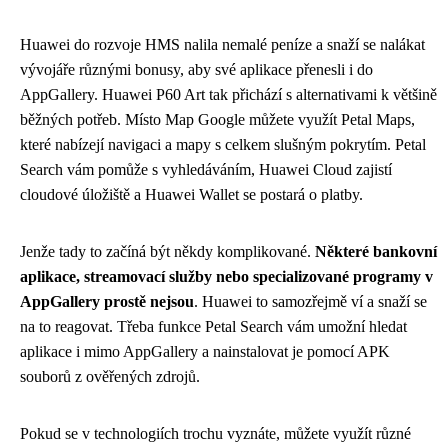
Huawei do rozvoje HMS nalila nemalé peníze a snaží se nalákat
vývojáře různými bonusy, aby své aplikace přenesli i do
AppGallery. Huawei P60 Art tak přichází s alternativami k většině
běžných potřeb. Místo Map Google můžete využít Petal Maps,
které nabízejí navigaci a mapy s celkem slušným pokrytím. Petal
Search vám pomůže s vyhledáváním, Huawei Cloud zajistí
cloudové úložiště a Huawei Wallet se postará o platby.
Jenže tady to začíná být někdy komplikované.
Některé bankovní
aplikace, streamovací služby nebo specializované programy v
AppGallery prostě nejsou
. Huawei to samozřejmě ví a snaží se
na to reagovat. Třeba funkce Petal Search vám umožní hledat
aplikace i mimo AppGallery a nainstalovat je pomocí APK
souborů z ověřených zdrojů.
Pokud se v technologiích trochu vyznáte, můžete využít různé