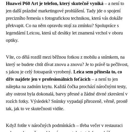
Huawei P60 Art je telefon, který skutečně vyniká
– a není to
jen další prázdné marketingové prohlášení. Tady jde o spojení
precizního řemesla s fotografickou technikou, která vás dokáže
překvapit. Co na něm opravdu stojí za zmínku? Spolupráce s
legendární Leicou, která už desítky let znamená vrchol v oboru
optiky.
Víte, co dělá rozdíl mezi běžnou fotkou z mobilu a snímkem, na
který se budete chtít dívat znovu a znovu? Je to právě ta pečlivost,
s jakou je celý fotoaparát vyrobený.
Leica sem přinesla to, co
dřív najdete jen v profesionálních foťácích
– a není to jen
nálepka na zadním krytu. Každá čočka prochází náročnými testy,
aby ostrost byla dokonalá, barvy přesné a žádné divné zkreslení v
rozích fotky. Výsledek? Snímky vypadají přirozeně, věrně, prostě
tak, jak to ve skutečnosti vidíte.
Když fotíte v náročných podmínkách – třeba večer v restauraci