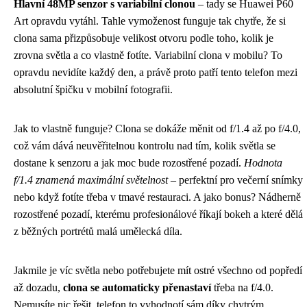
Hlavní 48MP senzor s variabilní clonou
– tady se Huawei P60
Art opravdu vytáhl. Tahle vymoženost funguje tak chytře, že si
clona sama přizpůsobuje velikost otvoru podle toho, kolik je
zrovna světla a co vlastně fotíte. Variabilní clona v mobilu? To
opravdu nevidíte každý den, a právě proto patří tento telefon mezi
absolutní špičku v mobilní fotografii.
Jak to vlastně funguje? Clona se dokáže měnit od f/1.4 až po f/4.0,
což vám dává neuvěřitelnou kontrolu nad tím, kolik světla se
dostane k senzoru a jak moc bude rozostřené pozadí.
Hodnota
f/1.4 znamená maximální světelnost
– perfektní pro večerní snímky
nebo když fotíte třeba v tmavé restauraci. A jako bonus? Nádherně
rozostřené pozadí, kterému profesionálové říkají bokeh a které dělá
z běžných portrétů malá umělecká díla.
Jakmile je víc světla nebo potřebujete mít ostré všechno od popředí
až dozadu,
clona se automaticky přenastaví
třeba na f/4.0.
Nemusíte nic řešit, telefon to vyhodnotí sám díky chytrým