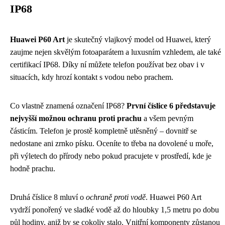
IP68
Huawei P60 Art
je skutečný vlajkový model od Huawei, který
zaujme nejen skvělým fotoaparátem a luxusním vzhledem, ale také
certifikací IP68. Díky ní můžete telefon používat bez obav i v
situacích, kdy hrozí kontakt s vodou nebo prachem.
Co vlastně znamená označení IP68?
První číslice 6 představuje
nejvyšší možnou ochranu proti prachu
a všem pevným
částicím. Telefon je prostě kompletně utěsněný – dovnitř se
nedostane ani zrnko písku. Oceníte to třeba na dovolené u moře,
při výletech do přírody nebo pokud pracujete v prostředí, kde je
hodně prachu.
Druhá číslice 8 mluví o
ochraně proti vodě
. Huawei P60 Art
vydrží ponořený ve sladké vodě až do hloubky 1,5 metru po dobu
půl hodiny, aniž by se cokoliv stalo. Vnitřní komponenty zůstanou