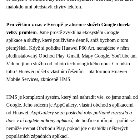
málokdo umí představit chytrý telefon.
Pro většinu z nás v Evropě je absence služeb Google docela
velký problém
. Jsme prostě zvyklí na ekosystém Google –
aplikace a služby, které používáme denně, aniž bychom o tom
přemýšleli. Když si pořídíte Huawei P60 Art, nenajdete v něm
předinstalovaný Obchod Play, Gmail, Mapy Google, YouTube ani
žádnou jinou službu od tohoto technologického obra. Co místo
toho? Huawei přišel s vlastním řešením – platformou Huawei
Mobile Services, zkráceně HMS.
HMS je komplexní systém, který má nahradit vše, co jsme znali od
Google. Jeho srdcem je AppGallery, vlastní obchod s aplikacemi
od Huawei.
AppGallery se za poslední roky pořádně rozrostla a
dnes v ní najdete miliony aplikací
, ale buďme upřímní – pořád se
nemůže rovnat Obchodu Play, pokud jde o nabídku některých
populárních západních aplikací.