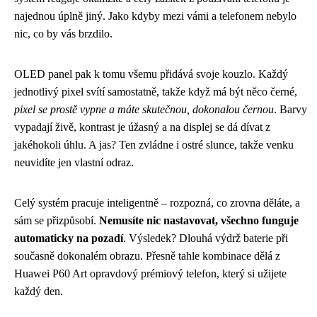
najednou úplně jiný. Jako kdyby mezi vámi a telefonem nebylo
nic, co by vás brzdilo.
OLED panel pak k tomu všemu přidává svoje kouzlo. Každý
jednotlivý pixel svítí samostatně, takže když má být něco černé,
pixel se prostě vypne a máte skutečnou, dokonalou černou
. Barvy
vypadají živě, kontrast je úžasný a na displej se dá dívat z
jakéhokoli úhlu. A jas? Ten zvládne i ostré slunce, takže venku
neuvidíte jen vlastní odraz.
Celý systém pracuje inteligentně – rozpozná, co zrovna děláte, a
sám se přizpůsobí.
Nemusíte nic nastavovat, všechno funguje
automaticky na pozadí
. Výsledek? Dlouhá výdrž baterie při
současně dokonalém obrazu. Přesně tahle kombinace dělá z
Huawei P60 Art opravdový prémiový telefon, který si užijete
každý den.