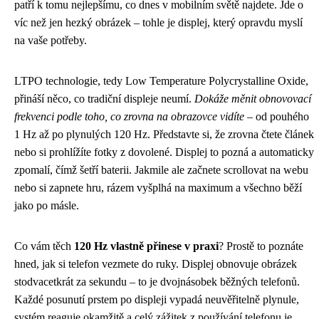
patří k tomu nejlepšímu, co dnes v mobilním světě najdete. Jde o
víc než jen hezký obrázek – tohle je displej, který opravdu myslí
na vaše potřeby.
LTPO technologie, tedy Low Temperature Polycrystalline Oxide,
přináší něco, co tradiční displeje neumí.
Dokáže měnit obnovovací
frekvenci podle toho, co zrovna na obrazovce vidíte
– od pouhého
1 Hz až po plynulých 120 Hz. Představte si, že zrovna čtete článek
nebo si prohlížíte fotky z dovolené. Displej to pozná a automaticky
zpomalí, čímž šetří baterii. Jakmile ale začnete scrollovat na webu
nebo si zapnete hru, rázem vyšplhá na maximum a všechno běží
jako po másle.
Co vám těch
120 Hz vlastně přinese v praxi
? Prostě to poznáte
hned, jak si telefon vezmete do ruky. Displej obnovuje obrázek
stodvacetkrát za sekundu – to je dvojnásobek běžných telefonů.
Každé posunutí prstem po displeji vypadá neuvěřitelně plynule,
systém reaguje okamžitě a celý zážitek z používání telefonu je