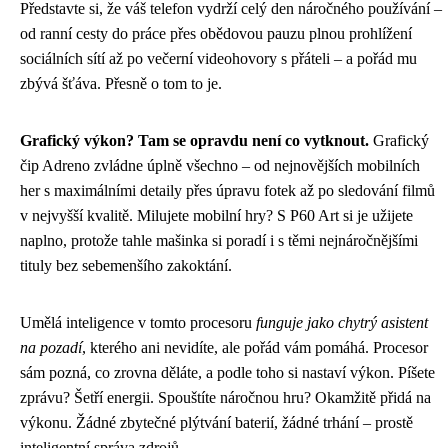
Představte si, že váš telefon vydrží celý den náročného používání –
od ranní cesty do práce přes obědovou pauzu plnou prohlížení
sociálních sítí až po večerní videohovory s přáteli – a pořád mu
zbývá šťáva. Přesně o tom to je.
Grafický výkon? Tam se opravdu není co vytknout.
Grafický
čip Adreno zvládne úplně všechno – od nejnovějších mobilních
her s maximálními detaily přes úpravu fotek až po sledování filmů
v nejvyšší kvalitě. Milujete mobilní hry? S P60 Art si je užijete
naplno, protože tahle mašinka si poradí i s těmi nejnáročnějšími
tituly bez sebemenšího zakoktání.
Umělá inteligence v tomto procesoru
funguje jako chytrý asistent
na pozadí
, kterého ani nevidíte, ale pořád vám pomáhá. Procesor
sám pozná, co zrovna děláte, a podle toho si nastaví výkon. Píšete
zprávu? Šetří energii. Spouštíte náročnou hru? Okamžitě přidá na
výkonu. Žádné zbytečné plýtvání baterií, žádné trhání – prostě
inteligentní správa zdrojů.