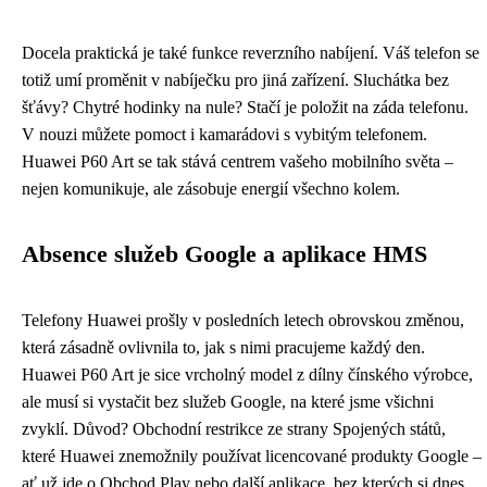
Docela praktická je také funkce reverzního nabíjení. Váš telefon se
totiž umí proměnit v nabíječku pro jiná zařízení. Sluchátka bez
šťávy? Chytré hodinky na nule? Stačí je položit na záda telefonu.
V nouzi můžete pomoct i kamarádovi s vybitým telefonem.
Huawei P60 Art se tak stává centrem vašeho mobilního světa –
nejen komunikuje, ale zásobuje energií všechno kolem.
Absence služeb Google a aplikace HMS
Telefony Huawei prošly v posledních letech obrovskou změnou,
která zásadně ovlivnila to, jak s nimi pracujeme každý den.
Huawei P60 Art je sice vrcholný model z dílny čínského výrobce,
ale musí si vystačit bez služeb Google, na které jsme všichni
zvyklí. Důvod? Obchodní restrikce ze strany Spojených států,
které Huawei znemožnily používat licencované produkty Google –
ať už jde o Obchod Play nebo další aplikace, bez kterých si dnes