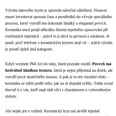
Výroba takového krytu je opravdu náročná záležitost. Huawei
musel investovat spoustu času a prostředků do vývoje speciálního
procesu, který vytváří ten dokonale hladký a elegantní povrch.
Keramika musí projít několika fázemi tepelného zpracování při
extrémních teplotách – právě to ji dává tu pevnost a odolnost. Je
jasné, proč telefony s keramickým krytem stojí víc – jejich výroba
je prostě úplně jiná kategorie.
Když vezmete P60 Art do ruky, hned poznáte rozdíl.
Povrch má
hedvábně hladkou texturu
, která je nejen příjemná na dotek, ale
vytváří pocit skutečného luxusu. A pak je tu ten vizuální efekt –
keramika se mění podle toho, jak na ni dopadá světlo. Tohle ocení
hlavně ti z vás, kteří mají rádi věci s charakterem a vybroušeným
stylem.
Ale nejde jen o vzhled. Keramický kryt má skvělé tepelné