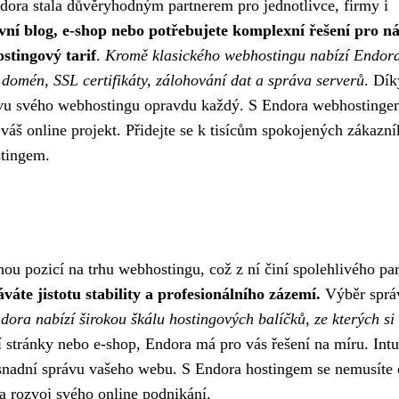
ndora stala důvěryhodným partnerem pro jednotlivce, firmy i
rvní blog, e-shop nebo potřebujete komplexní řešení pro n
stingový tarif
.
Kromě klasického webhostingu nabízí Endora
 domén, SSL certifikáty, zálohování dat a správa serverů
. Dík
rávu svého webhostingu opravdu každý. S Endora webhosting
o váš online projekt. Přidejte se k tisícům spokojených zákazní
stingem.
nou pozicí na trhu webhostingu, což z ní činí spolehlivého pa
áte jistotu stability a profesionálního zázemí.
Výběr sprá
dora nabízí širokou škálu hostingových balíčků, ze kterých si
í stránky nebo e-shop, Endora má pro vás řešení na míru. Intu
usnadní správu vašeho webu. S Endora hostingem se nemusíte
na rozvoj svého online podnikání.