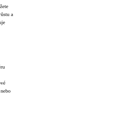
žete
růstu a
uje
ěru
ové
 nebo