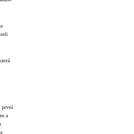
 a
seli
 která
 první
ám a
o
cz