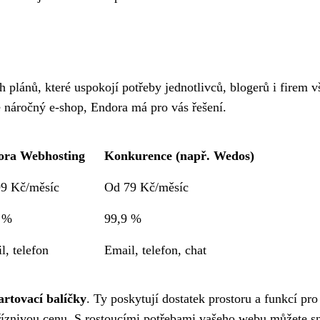
 plánů, které uspokojí potřeby jednotlivců, blogerů i firem v
e náročný e-shop, Endora má pro vás řešení.
ora Webhosting
Konkurence (např. Wedos)
9 Kč/měsíc
Od 79 Kč/měsíc
 %
99,9 %
l, telefon
Email, telefon, chat
artovací balíčky
. Ty poskytují dostatek prostoru a funkcí pro
říznivou cenu. S rostoucími potřebami vašeho webu můžete s