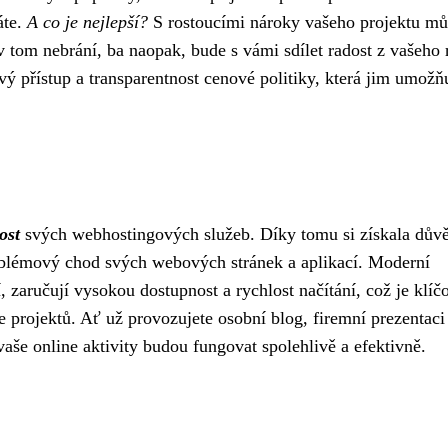
áte.
A co je nejlepší?
S rostoucími nároky vašeho projektu mů
v tom nebrání, ba naopak, bude s vámi sdílet radost z vašeho 
ý přístup a transparentnost cenové politiky, která jim umožň
ost
svých webhostingových služeb. Díky tomu si získala dův
oblémový chod svých webových stránek a aplikací. Moderní
, zaručují vysokou dostupnost a rychlost načítání, což je klíč
 projektů. Ať už provozujete osobní blog, firemní prezentaci
aše online aktivity budou fungovat spolehlivě a efektivně.