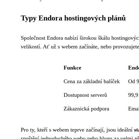
Typy Endora hostingových plánů
Společnost Endora nabízí širokou škálu hostingových
velikostí. Ať už s webem začínáte, nebo provozujet
Funkce
End
Cena za základní balíček
Od 9
Dostupnost serverů
99,9
Zákaznická podpora
Emai
Pro ty, kteří s webem teprve začínají, jsou ideální
st
spuštění jednoduchého webu nebo blogu za velmi p