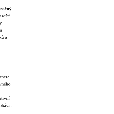
áročný
 také
y
em
ků a
rtnera
vného
itivní
 obávat