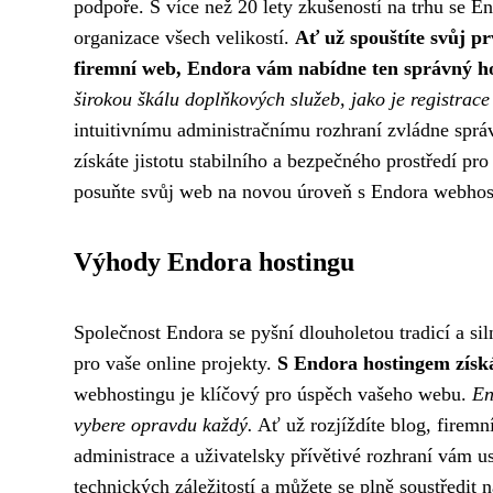
podpoře. S více než 20 lety zkušeností na trhu se E
organizace všech velikostí.
Ať už spouštíte svůj p
firemní web, Endora vám nabídne ten správný ho
širokou škálu doplňkových služeb, jako je registrace
intuitivnímu administračnímu rozhraní zvládne sp
získáte jistotu stabilního a bezpečného prostředí pr
posuňte svůj web na novou úroveň s Endora webho
Výhody Endora hostingu
Společnost Endora se pyšní dlouholetou tradicí a sil
pro vaše online projekty.
S Endora hostingem získáv
webhostingu je klíčový pro úspěch vašeho webu.
En
vybere opravdu každý.
Ať už rozjíždíte blog, firemn
administrace a uživatelsky přívětivé rozhraní vám 
technických záležitostí a můžete se plně soustředit 