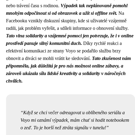
nebo trávení času s rodinou.
Výpadek tak neplánovaně pomohl
mnohým odpočinout si od obrazovek a užít si offline svět.
Na
Facebooku vznikly diskuzní skupiny, kde si uživatelé vzájemně
radili, jak problém vyřešit, a sdíleli informace o obnovení služby.
Tato vlna solidarity a vzájemné pomoci jen potvrzuje, že i v online
prostředí panuje silný komunitní duch.
Díky rychlé reakci a
efektivní komunikaci ze strany Voyo se podařilo službu brzy
obnovit a diváci se mohli vrátit ke sledování.
Tato zkušenost nám
připomněla, jak důležitá je pro nás možnost online zábavy, a
zároveň ukázala sílu lidské kreativity a solidarity v náročných
chvílích.
Když se chci večer odreagovat u oblíbeného seriálu a
Voyo mi oznámí výpadek, mám chuť si hodit notebookem
o zeď. To je horší než ztráta signálu v tunelu!