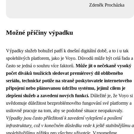
Zdeněk Procházka
Možné příčiny výpadku
Výpadky služeb bohužel patří k dnešní digitální době, a to i u tak
spolehlivých platforem, jako je Voyo. Důvodů může být celá řada a
často se jedná o souhru více faktorů.
Může jít o nečekaně vysoký
počet diváků toužících sledovat premiérový díl oblíbeného
seriálu, technické potíže na straně poskytovatele internetového
připojení nebo plánovanou údržbu systému, jejímž cílem je
zlepšení služeb a zavedení nových funkcí.
Důležité je, že Voyo si
uvědomuje důležitost bezproblémového fungování své platformy a
usilovně pracuje na tom, aby se podobné situace neopakovaly.
Výpadky jsou často příležitostí k zavedení vylepšení a posílení
infrastruktury, což v konečném důsledku vede k ještě stabilnějšímu a
spolehlivějšímu zážitku pro všechny uživatele.
Vzpomeňme