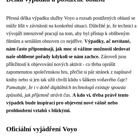
Přesná délka výpadku služby Voyo a rozsah postižených oblastí se
může lišit v závislosti na konkrétní situaci. Důležité je, že technici a
vývojáři intenzivně pracují na tom, aby byl přístup k oblíbeným
filmům a seriálům obnoven co nejdříve.
Výpadky, ač nevítané,
nám často připomínají, jak moc si vážíme možnosti sledovat
naše oblíbené pořady kdykoli se nám zachce.
Zároveň jsou
příležitostí k objevování nových aktivit - co třeba oprášit
zapomenutou společenskou hru, přečíst si pár stránek z napínavé
knihy nebo si jen tak užít chvíli klidu s šálkem voňavého čaje?
Pamatujte, že i v době digitálních technologií existuje spousta
způsobů, jak příjemně strávit čas.
A kdo ví, třeba právě tento
výpadek bude inspirací pro objevení nové vášně nebo
prohloubení vztahů s blízkými.
Oficiální vyjádření Voyo