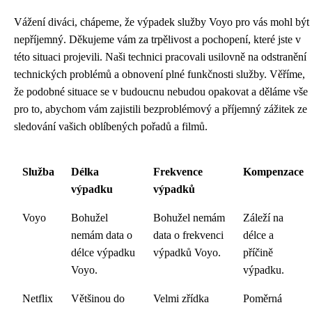
Vážení diváci, chápeme, že výpadek služby Voyo pro vás mohl být
nepříjemný. Děkujeme vám za trpělivost a pochopení, které jste v
této situaci projevili. Naši technici pracovali usilovně na odstranění
technických problémů a obnovení plné funkčnosti služby. Věříme,
že podobné situace se v budoucnu nebudou opakovat a děláme vše
pro to, abychom vám zajistili bezproblémový a příjemný zážitek ze
sledování vašich oblíbených pořadů a filmů.
Služba
Délka
Frekvence
Kompenzace
výpadku
výpadků
Voyo
Bohužel
Bohužel nemám
Záleží na
nemám data o
data o frekvenci
délce a
délce výpadku
výpadků Voyo.
příčině
Voyo.
výpadku.
Netflix
Většinou do
Velmi zřídka
Poměrná