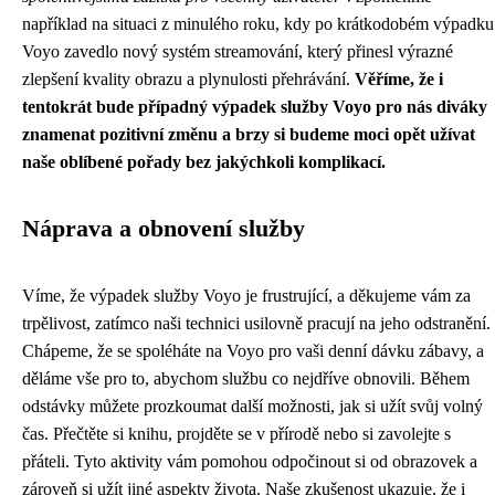
například na situaci z minulého roku, kdy po krátkodobém výpadku
Voyo zavedlo nový systém streamování, který přinesl výrazné
zlepšení kvality obrazu a plynulosti přehrávání.
Věříme, že i
tentokrát bude případný výpadek služby Voyo pro nás diváky
znamenat pozitivní změnu a brzy si budeme moci opět užívat
naše oblíbené pořady bez jakýchkoli komplikací.
Náprava a obnovení služby
Víme, že výpadek služby Voyo je frustrující, a děkujeme vám za
trpělivost, zatímco naši technici usilovně pracují na jeho odstranění.
Chápeme, že se spoléháte na Voyo pro vaši denní dávku zábavy, a
děláme vše pro to, abychom službu co nejdříve obnovili. Během
odstávky můžete prozkoumat další možnosti, jak si užít svůj volný
čas. Přečtěte si knihu, projděte se v přírodě nebo si zavolejte s
přáteli. Tyto aktivity vám pomohou odpočinout si od obrazovek a
zároveň si užít jiné aspekty života. Naše zkušenost ukazuje, že i