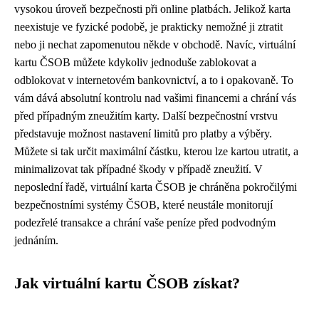
vysokou úroveň bezpečnosti při online platbách. Jelikož karta
neexistuje ve fyzické podobě, je prakticky nemožné ji ztratit
nebo ji nechat zapomenutou někde v obchodě. Navíc, virtuální
kartu ČSOB můžete kdykoliv jednoduše zablokovat a
odblokovat v internetovém bankovnictví, a to i opakovaně. To
vám dává absolutní kontrolu nad vašimi financemi a chrání vás
před případným zneužitím karty. Další bezpečnostní vrstvu
představuje možnost nastavení limitů pro platby a výběry.
Můžete si tak určit maximální částku, kterou lze kartou utratit, a
minimalizovat tak případné škody v případě zneužití. V
neposlední řadě, virtuální karta ČSOB je chráněna pokročilými
bezpečnostními systémy ČSOB, které neustále monitorují
podezřelé transakce a chrání vaše peníze před podvodným
jednáním.
Jak virtuální kartu ČSOB získat?