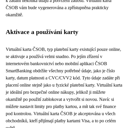
k zadání několika údajů a potvrzení žádosti. Virtuální karta
ČSOB vám bude vygenerována a zpřístupněna prakticky
okamžitě.
Aktivace a používání karty
Virtuální karta ČSOB, typ platební karty existující pouze online,
se aktivuje a používá velmi snadno. Po jejím zřízení v
internetovém bankovnictví nebo mobilní aplikaci ČSOB
SmartBanking obdržíte všechny potřebné údaje, jako je číslo
karty, datum platnosti a CVC/CVV2 kód. Tyto údaje zadáte při
placení online stejně jako u fyzické platební karty. Virtuální karta
je ideální pro bezpečné online nákupy, jelikož ji můžete
okamžitě po použití zablokovat a vytvořit si novou. Navíc si
můžete nastavit limity pro platby kartou, a mít tak své finance
pod kontrolou. Virtuální karta ČSOB je akceptována u všech
obchodníků, kteří přijímají platby kartami Visa, a to po celém
světě.