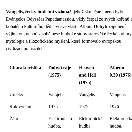
Vangelis, řecký hudební vizionář
, jehož skutečné jméno bylo
Evángelos Odysséas Papathanassíou, vždy čerpal ze svých kořenů 
bohatého kulturního dědictví své vlasti. Album
Dobytí ráje
není
výjimkou, neboť v sobě nese hluboké stopy starověké řecké kultury
mytologie a filozofického myšlení, které formovalo evropskou
civilizaci po tisíciletí.
Charakteristika
Dobytí ráje
Heaven
Albedo
(1975)
and Hell
0.39 (1976)
(1975)
Umělec
Vangelis
Vangelis
Vangelis
Rok vydání
1975
1975
1976
Žánr
Elektronická
Elektronická
Elektronick
hudba,
hudba,
hudba,