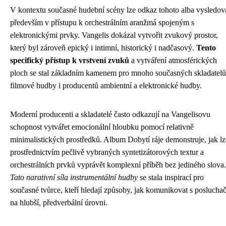
V kontextu současné hudební scény lze odkaz tohoto alba vysledov
především v přístupu k orchestrálním aranžmá spojeným s
elektronickými prvky. Vangelis dokázal vytvořit zvukový prostor,
který byl zároveň epický i intimní, historický i nadčasový.
Tento
specifický přístup k vrstvení zvuků
a vytváření atmosférických
ploch se stal základním kamenem pro mnoho současných skladatelů
filmové hudby i producentů ambientní a elektronické hudby.
Moderní producenti a skladatelé často odkazují na Vangelisovu
schopnost vytvářet emocionální hloubku pomocí relativně
minimalistických prostředků. Album Dobytí ráje demonstruje, jak lz
prostřednictvím pečlivě vybraných syntetizátorových textur a
orchestrálních prvků vyprávět komplexní příběh bez jediného slova.
Tato narativní síla instrumentální hudby
se stala inspirací pro
současné tvůrce, kteří hledají způsoby, jak komunikovat s posluchač
na hlubší, předverbální úrovni.