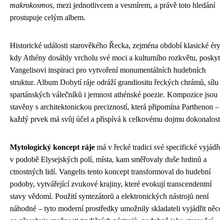
makrokosmos
, mezi jednotlivcem a vesmírem, a právě toto hledání
prostupuje celým albem.
Historické události starověkého Řecka, zejména období klasické éry
kdy Athény dosáhly vrcholu své moci a kulturního rozkvětu, poskyt
Vangelisovi inspiraci pro vytvoření monumentálních hudebních
struktur. Album Dobytí ráje odráží grandiositu řeckých chrámů, sílu
spartánských válečníků i jemnost athénské poezie. Kompozice jsou
stavěny s architektonickou precizností, která připomína Parthenon –
každý prvek má svůj účel a přispívá k celkovému dojmu dokonalost
Mytologický koncept ráje
má v řecké tradici své specifické vyjádř
v podobě Elysejských polí, místa, kam směřovaly duše hrdinů a
ctnostných lidí. Vangelis tento koncept transformoval do hudební
podoby, vytvářející zvukové krajiny, které evokují transcendentní
stavy vědomí. Použití syntezátorů a elektronických nástrojů není
náhodné – tyto moderní prostředky umožnily skladateli vyjádřit něc