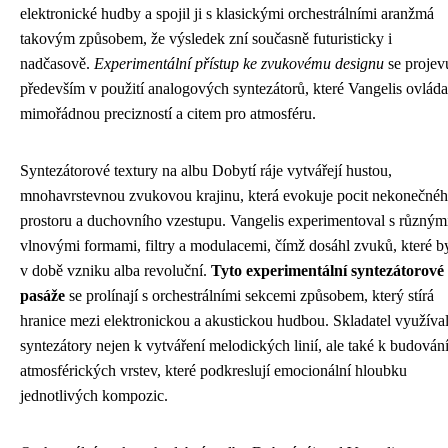
elektronické hudby a spojil ji s klasickými orchestrálními aranžmá
takovým způsobem, že výsledek zní současně futuristicky i
nadčasově.
Experimentální přístup ke zvukovému designu
se projev
především v použití analogových syntezátorů, které Vangelis ovláda
mimořádnou precizností a citem pro atmosféru.
Syntezátorové textury na albu Dobytí ráje vytvářejí hustou,
mnohavrstevnou zvukovou krajinu, která evokuje pocit nekonečné
prostoru a duchovního vzestupu. Vangelis experimentoval s různým
vlnovými formami, filtry a modulacemi, čímž dosáhl zvuků, které b
v době vzniku alba revoluční.
Tyto experimentální syntezátorové
pasáže
se prolínají s orchestrálními sekcemi způsobem, který stírá
hranice mezi elektronickou a akustickou hudbou. Skladatel využíva
syntezátory nejen k vytváření melodických linií, ale také k budován
atmosférických vrstev, které podkreslují emocionální hloubku
jednotlivých kompozic.