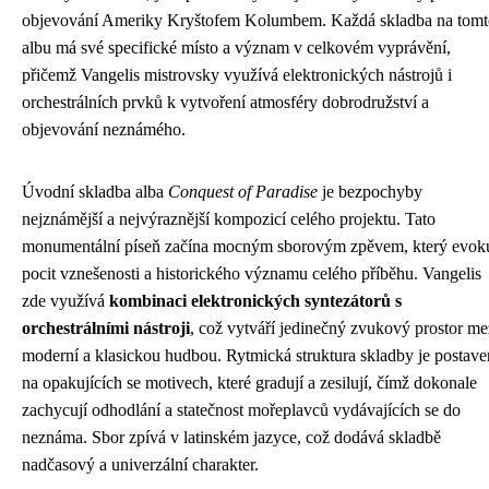
objevování Ameriky Kryštofem Kolumbem. Každá skladba na tomt
albu má své specifické místo a význam v celkovém vyprávění,
přičemž Vangelis mistrovsky využívá elektronických nástrojů i
orchestrálních prvků k vytvoření atmosféry dobrodružství a
objevování neznámého.
Úvodní skladba alba
Conquest of Paradise
je bezpochyby
nejznámější a nejvýraznější kompozicí celého projektu. Tato
monumentální píseň začína mocným sborovým zpěvem, který evok
pocit vznešenosti a historického významu celého příběhu. Vangelis
zde využívá
kombinaci elektronických syntezátorů s
orchestrálními nástroji
, což vytváří jedinečný zvukový prostor me
moderní a klasickou hudbou. Rytmická struktura skladby je postave
na opakujících se motivech, které gradují a zesilují, čímž dokonale
zachycují odhodlání a statečnost mořeplavců vydávajících se do
neznáma. Sbor zpívá v latinském jazyce, což dodává skladbě
nadčasový a univerzální charakter.