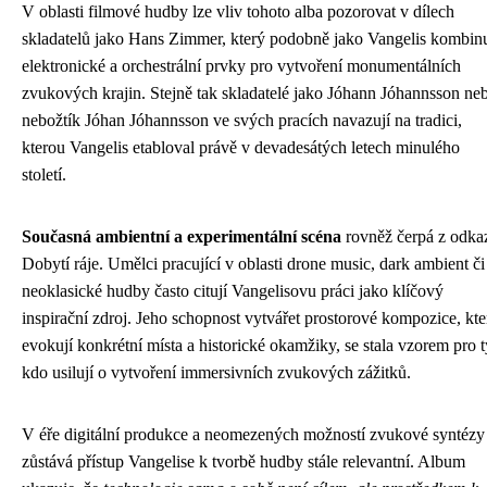
V oblasti filmové hudby lze vliv tohoto alba pozorovat v dílech
skladatelů jako Hans Zimmer, který podobně jako Vangelis kombin
elektronické a orchestrální prvky pro vytvoření monumentálních
zvukových krajin. Stejně tak skladatelé jako Jóhann Jóhannsson ne
nebožtík Jóhan Jóhannsson ve svých pracích navazují na tradici,
kterou Vangelis etabloval právě v devadesátých letech minulého
století.
Současná ambientní a experimentální scéna
rovněž čerpá z odka
Dobytí ráje. Umělci pracující v oblasti drone music, dark ambient či
neoklasické hudby často citují Vangelisovu práci jako klíčový
inspirační zdroj. Jeho schopnost vytvářet prostorové kompozice, kte
evokují konkrétní místa a historické okamžiky, se stala vzorem pro t
kdo usilují o vytvoření immersivních zvukových zážitků.
V éře digitální produkce a neomezených možností zvukové syntézy
zůstává přístup Vangelise k tvorbě hudby stále relevantní. Album