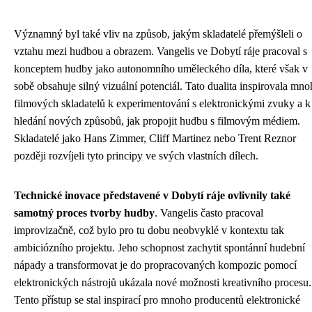
Významný byl také vliv na způsob, jakým skladatelé přemýšleli o
vztahu mezi hudbou a obrazem. Vangelis ve Dobytí ráje pracoval s
konceptem hudby jako autonomního uměleckého díla, které však v
sobě obsahuje silný vizuální potenciál. Tato dualita inspirovala mn
filmových skladatelů k experimentování s elektronickými zvuky a k
hledání nových způsobů, jak propojit hudbu s filmovým médiem.
Skladatelé jako Hans Zimmer, Cliff Martinez nebo Trent Reznor
později rozvíjeli tyto principy ve svých vlastních dílech.
Technické inovace představené v Dobytí ráje ovlivnily také
samotný proces tvorby hudby
. Vangelis často pracoval
improvizačně, což bylo pro tu dobu neobvyklé v kontextu tak
ambiciózního projektu. Jeho schopnost zachytit spontánní hudební
nápady a transformovat je do propracovaných kompozic pomocí
elektronických nástrojů ukázala nové možnosti kreativního procesu.
Tento přístup se stal inspirací pro mnoho producentů elektronické