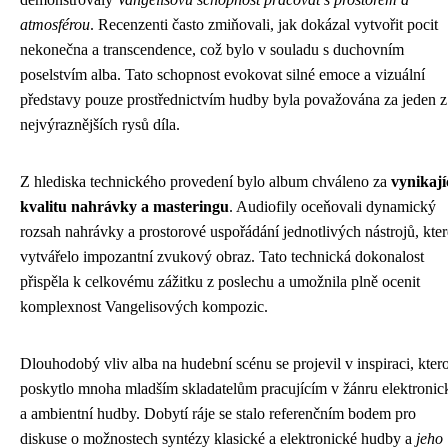
atmosférou
. Recenzenti často zmiňovali, jak dokázal vytvořit pocit
nekonečna a transcendence, což bylo v souladu s duchovním
poselstvím alba. Tato schopnost evokovat silné emoce a vizuální
představy pouze prostřednictvím hudby byla považována za jeden z
nejvýraznějších rysů díla.
Z hlediska technického provedení bylo album chváleno za
vynikají
kvalitu nahrávky a masteringu
. Audiofily oceňovali dynamický
rozsah nahrávky a prostorové uspořádání jednotlivých nástrojů, kter
vytvářelo impozantní zvukový obraz. Tato technická dokonalost
přispěla k celkovému zážitku z poslechu a umožnila plně ocenit
komplexnost Vangelisových kompozic.
Dlouhodobý vliv alba na hudební scénu se projevil v inspiraci, kter
poskytlo mnoha mladším skladatelům pracujícím v žánru elektronic
a ambientní hudby. Dobytí ráje se stalo referenčním bodem pro
diskuse o možnostech syntézy klasické a elektronické hudby a
jeho