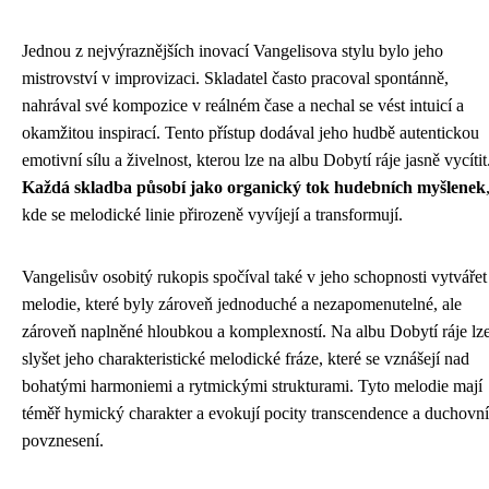
Jednou z nejvýraznějších inovací Vangelisova stylu bylo jeho
mistrovství v improvizaci. Skladatel často pracoval spontánně,
nahrával své kompozice v reálném čase a nechal se vést intuicí a
okamžitou inspirací. Tento přístup dodával jeho hudbě autentickou
emotivní sílu a živelnost, kterou lze na albu Dobytí ráje jasně vycítit
Každá skladba působí jako organický tok hudebních myšlenek
kde se melodické linie přirozeně vyvíjejí a transformují.
Vangelisův osobitý rukopis spočíval také v jeho schopnosti vytvářet
melodie, které byly zároveň jednoduché a nezapomenutelné, ale
zároveň naplněné hloubkou a komplexností. Na albu Dobytí ráje lz
slyšet jeho charakteristické melodické fráze, které se vznášejí nad
bohatými harmoniemi a rytmickými strukturami. Tyto melodie mají
téměř hymický charakter a evokují pocity transcendence a duchovn
povznesení.