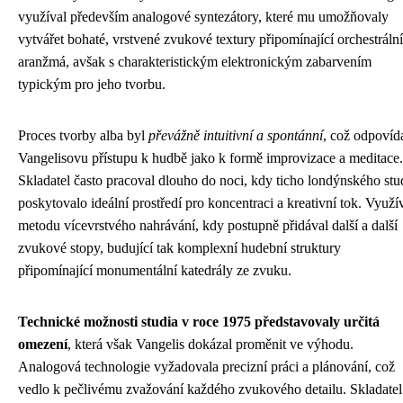
využíval především analogové syntezátory, které mu umožňovaly
vytvářet bohaté, vrstvené zvukové textury připomínající orchestrální
aranžmá, avšak s charakteristickým elektronickým zabarvením
typickým pro jeho tvorbu.
Proces tvorby alba byl
převážně intuitivní a spontánní
, což odpovíd
Vangelisovu přístupu k hudbě jako k formě improvizace a meditace.
Skladatel často pracoval dlouho do noci, kdy ticho londýnského stu
poskytovalo ideální prostředí pro koncentraci a kreativní tok. Využí
metodu vícevrstvého nahrávání, kdy postupně přidával další a další
zvukové stopy, budující tak komplexní hudební struktury
připomínající monumentální katedrály ze zvuku.
Technické možnosti studia v roce 1975 představovaly určitá
omezení
, která však Vangelis dokázal proměnit ve výhodu.
Analogová technologie vyžadovala precizní práci a plánování, což
vedlo k pečlivému zvažování každého zvukového detailu. Skladatel