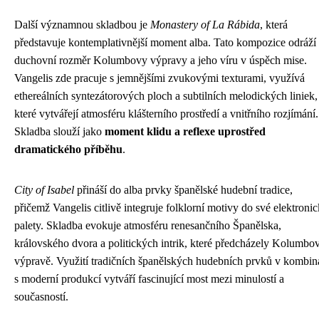
Další významnou skladbou je
Monastery of La Rábida
, která
představuje kontemplativnější moment alba. Tato kompozice odráží
duchovní rozměr Kolumbovy výpravy a jeho víru v úspěch mise.
Vangelis zde pracuje s jemnějšími zvukovými texturami, využívá
ethereálních syntezátorových ploch a subtilních melodických liniek,
které vytvářejí atmosféru klášterního prostředí a vnitřního rozjímání.
Skladba slouží jako
moment klidu a reflexe uprostřed
dramatického příběhu
.
City of Isabel
přináší do alba prvky španělské hudební tradice,
přičemž Vangelis citlivě integruje folklorní motivy do své elektroni
palety. Skladba evokuje atmosféru renesančního Španělska,
královského dvora a politických intrik, které předcházely Kolumbo
výpravě. Využití tradičních španělských hudebních prvků v kombin
s moderní produkcí vytváří fascinující most mezi minulostí a
současností.