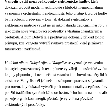
Vangelis patřil mezi průkopníky elektronické hudby
, kteří
dokázali propojit moderní technologie s hlubokým emocionálním
vyznením a orchestrální grandióznností. Jeho přístup k tvorbě hudb
byl revoluční především v tom, jak dokázal syntetizátory a
elektronické nástroje využít nejen jako náhradu tradičních nástrojů, 
jako zcela nové vyjadřovací prostředky s vlastním charakterem a
osobitostí. Album Dobytí ráje představuje dokonalý příklad tohoto
přístupu, kde Vangelis vytváří zvukové prostředí, které je zároveň
futuristické i nadčasové.
Hudební album Dobytí ráje od Vangelise
se vyznačuje vrstvením
bohatých syntezátorových textur, které vytvářejí atmosférické zvuk
krajiny připomínající nekonečnost vesmíru i duchovní rozměry lids
existence. Vangelis měl jedinečnou schopnost pracovat s dynamikou
prostorem, kdy dokázal vytvořit pocit monumentality a epičnosti be
použití tradičního symfonického orchestru. Jeho hudba na tomto al
pulzuje organickou energií, přestože je vytvořena převážně
elektronickými prostředky.