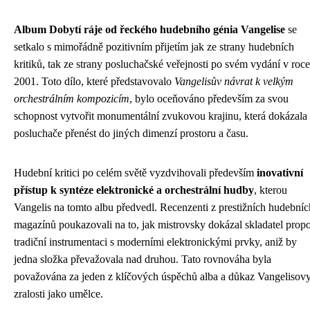
Album Dobytí ráje od řeckého hudebního génia Vangelise
se
setkalo s mimořádně pozitivním přijetím jak ze strany hudebních
kritiků, tak ze strany posluchačské veřejnosti po svém vydání v roce
2001. Toto dílo, které představovalo
Vangelisův návrat k velkým
orchestrálním kompozicím
, bylo oceňováno především za svou
schopnost vytvořit monumentální zvukovou krajinu, která dokázala
posluchače přenést do jiných dimenzí prostoru a času.
Hudební kritici po celém světě vyzdvihovali především
inovativní
přístup k syntéze elektronické a orchestrální hudby
, kterou
Vangelis na tomto albu předvedl. Recenzenti z prestižních hudebníc
magazínů poukazovali na to, jak mistrovsky dokázal skladatel propo
tradiční instrumentaci s moderními elektronickými prvky, aniž by
jedna složka převažovala nad druhou. Tato rovnováha byla
považována za jeden z klíčových úspěchů alba a důkaz Vangelisov
zralosti jako umělce.