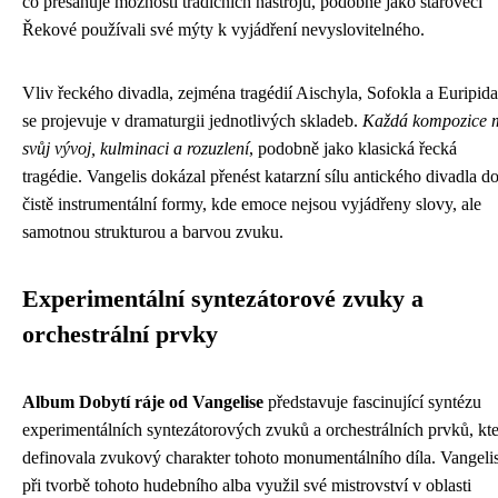
co přesahuje možnosti tradičních nástrojů, podobně jako starověcí
Řekové používali své mýty k vyjádření nevyslovitelného.
Vliv řeckého divadla, zejména tragédií Aischyla, Sofokla a Euripida
se projevuje v dramaturgii jednotlivých skladeb.
Každá kompozice 
svůj vývoj, kulminaci a rozuzlení
, podobně jako klasická řecká
tragédie. Vangelis dokázal přenést katarzní sílu antického divadla d
čistě instrumentální formy, kde emoce nejsou vyjádřeny slovy, ale
samotnou strukturou a barvou zvuku.
Experimentální syntezátorové zvuky a
orchestrální prvky
Album Dobytí ráje od Vangelise
představuje fascinující syntézu
experimentálních syntezátorových zvuků a orchestrálních prvků, kt
definovala zvukový charakter tohoto monumentálního díla. Vangeli
při tvorbě tohoto hudebního alba využil své mistrovství v oblasti