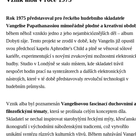
Rok 1975 představoval pro řeckého hudebního skladatele
Vangelise Papathanassiou mimořádně plodné a kreativní obdob
během něhož vzniklo jedno z jeho nejambicióznějších děl – album
Dobyti ráje. Tento projekt se zrodil v době, kdy Vangelis již opustil
svou předchozí kapelu Aphrodite's Child a plně se věnoval sólové
kariéře, experimentující s novými zvukovými možnostmi elektronic
hudby. Studio v Londýně se stalo místem, kde skladatel trávil
nespočet hodin prací na syntezátorech a dalších elektronických
nástrojích, které v té době představovaly revoluční technologii v
hudebním průmyslu.
Vznik alba byl poznamenán
Vangelisovou fascinací duchovními 
filozofickými tématy
, která se prolínala celým konceptem díla.
Skladatel se nechal inspirovat starobylými řeckými mýty, křesťansk
ikonografií i východními náboženskými tradicemi, což vytvořilo
unikátní syntézu různých kulturních vlivů. Během nahrávání Vangel