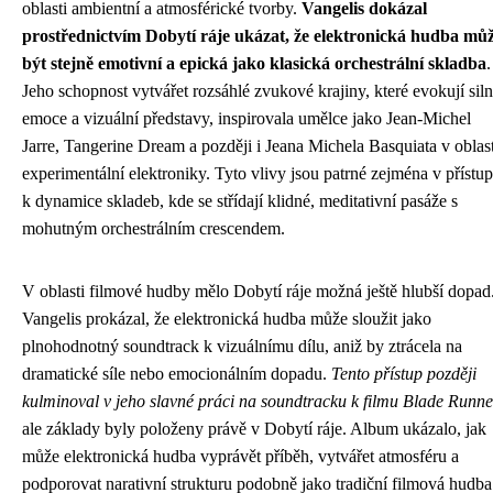
oblasti ambientní a atmosférické tvorby.
Vangelis dokázal
prostřednictvím Dobytí ráje ukázat, že elektronická hudba mů
být stejně emotivní a epická jako klasická orchestrální skladba
.
Jeho schopnost vytvářet rozsáhlé zvukové krajiny, které evokují sil
emoce a vizuální představy, inspirovala umělce jako Jean-Michel
Jarre, Tangerine Dream a později i Jeana Michela Basquiata v oblast
experimentální elektroniky. Tyto vlivy jsou patrné zejména v přístu
k dynamice skladeb, kde se střídají klidné, meditativní pasáže s
mohutným orchestrálním crescendem.
V oblasti filmové hudby mělo Dobytí ráje možná ještě hlubší dopad
Vangelis prokázal, že elektronická hudba může sloužit jako
plnohodnotný soundtrack k vizuálnímu dílu, aniž by ztrácela na
dramatické síle nebo emocionálním dopadu.
Tento přístup později
kulminoval v jeho slavné práci na soundtracku k filmu Blade Runne
ale základy byly položeny právě v Dobytí ráje. Album ukázalo, jak
může elektronická hudba vyprávět příběh, vytvářet atmosféru a
podporovat narativní strukturu podobně jako tradiční filmová hudba