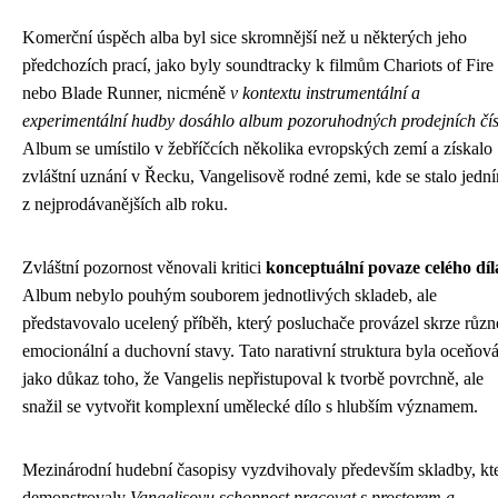
Komerční úspěch alba byl sice skromnější než u některých jeho
předchozích prací, jako byly soundtracky k filmům Chariots of Fire
nebo Blade Runner, nicméně
v kontextu instrumentální a
experimentální hudby dosáhlo album pozoruhodných prodejních čís
Album se umístilo v žebříčcích několika evropských zemí a získalo
zvláštní uznání v Řecku, Vangelisově rodné zemi, kde se stalo jedn
z nejprodávanějších alb roku.
Zvláštní pozornost věnovali kritici
konceptuální povaze celého díl
Album nebylo pouhým souborem jednotlivých skladeb, ale
představovalo ucelený příběh, který posluchače provázel skrze různ
emocionální a duchovní stavy. Tato narativní struktura byla oceňov
jako důkaz toho, že Vangelis nepřistupoval k tvorbě povrchně, ale
snažil se vytvořit komplexní umělecké dílo s hlubším významem.
Mezinárodní hudební časopisy vyzdvihovaly především skladby, kt
demonstrovaly
Vangelisovu schopnost pracovat s prostorem a