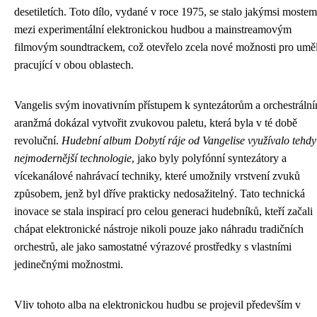
desetiletích. Toto dílo, vydané v roce 1975, se stalo jakýmsi mostem
mezi experimentální elektronickou hudbou a mainstreamovým
filmovým soundtrackem, což otevřelo zcela nové možnosti pro umě
pracující v obou oblastech.
Vangelis svým inovativním přístupem k syntezátorům a orchestráln
aranžmá dokázal vytvořit zvukovou paletu, která byla v té době
revoluční.
Hudební album Dobytí ráje od Vangelise využívalo tehdy
nejmodernější technologie
, jako byly polyfónní syntezátory a
vícekanálové nahrávací techniky, které umožnily vrstvení zvuků
způsobem, jenž byl dříve prakticky nedosažitelný. Tato technická
inovace se stala inspirací pro celou generaci hudebníků, kteří začali
chápat elektronické nástroje nikoli pouze jako náhradu tradičních
orchestrů, ale jako samostatné výrazové prostředky s vlastními
jedinečnými možnostmi.
Vliv tohoto alba na elektronickou hudbu se projevil především v