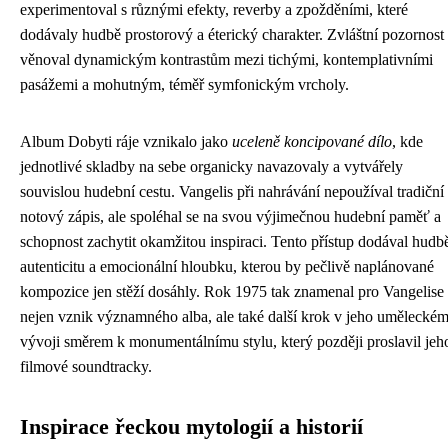
experimentoval s různými efekty, reverby a zpožděními, které
dodávaly hudbě prostorový a éterický charakter. Zvláštní pozornost
věnoval dynamickým kontrastům mezi tichými, kontemplativními
pasážemi a mohutným, téměř symfonickým vrcholy.
Album Dobyti ráje vznikalo jako
uceleně koncipované dílo
, kde
jednotlivé skladby na sebe organicky navazovaly a vytvářely
souvislou hudební cestu. Vangelis při nahrávání nepoužíval tradiční
notový zápis, ale spoléhal se na svou výjimečnou hudební paměť a
schopnost zachytit okamžitou inspiraci. Tento přístup dodával hudb
autenticitu a emocionální hloubku, kterou by pečlivě naplánované
kompozice jen stěží dosáhly. Rok 1975 tak znamenal pro Vangelise
nejen vznik významného alba, ale také další krok v jeho umělecké
vývoji směrem k monumentálnímu stylu, který později proslavil jeh
filmové soundtracky.
Inspirace řeckou mytologií a historií