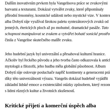
Dalším inovativním prvkem byla Vangelisova práce se zvukovými
barvami a texturami. Dokázal vytvářet zvuky, které připomínaly
přírodní fenomény, kosmické události nebo mystické vize. V kontex
alba Dobytí ráje využíval širokou paletu syntezátorových zvuků od
jemných, éterických ploch až po mohutné, dramatické pasáže.
Tato
schopnost manipulovat se zvukem a vytvářet bohaté sonické prostře
činila z Vangelise skutečného malíře zvuku.
Jeho hudební jazyk byl univerzální a přesahoval kulturní hranice.
Ačkoliv byl řeckého původu a jeho tvorba často odkazovala k antic
mytologii a filozofii, jeho hudba měla globální působnost. Album
Dobytí ráje oslovuje posluchače napříč kontinenty a generacemi pr
díky této univerzálnosti výrazu. Vangelis dokázal hudebně vyjádřit
základní lidské emoce a existenciální otázky způsobem, který rezon
s lidmi různých kultur a životních zkušeností.
Kritické přijetí a komerční úspěch alba