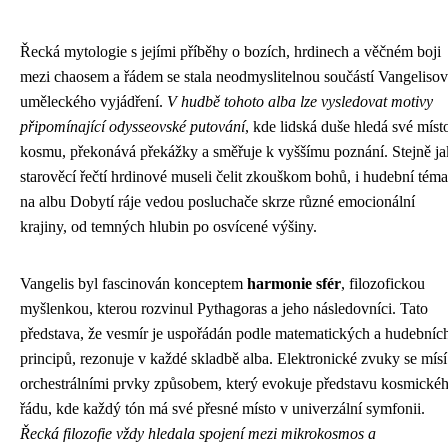
Řecká mytologie s jejími příběhy o bozích, hrdinech a věčném boji
mezi chaosem a řádem se stala neodmyslitelnou součástí Vangeliso
uměleckého vyjádření.
V hudbě tohoto alba lze vysledovat motivy
připomínající odysseovské putování
, kde lidská duše hledá své míst
kosmu, překonává překážky a směřuje k vyššímu poznání. Stejně j
starověcí řečtí hrdinové museli čelit zkouškom bohů, i hudební téma
na albu Dobytí ráje vedou posluchače skrze různé emocionální
krajiny, od temných hlubin po osvícené výšiny.
Vangelis byl fascinován konceptem
harmonie sfér
, filozofickou
myšlenkou, kterou rozvinul Pythagoras a jeho následovníci. Tato
představa, že vesmír je uspořádán podle matematických a hudebníc
principů, rezonuje v každé skladbě alba. Elektronické zvuky se mísí
orchestrálními prvky způsobem, který evokuje představu kosmické
řádu, kde každý tón má své přesné místo v univerzální symfonii.
Řecká filozofie vždy hledala spojení mezi mikrokosmos a