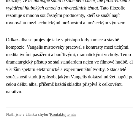
ukazuje, že
technologie sama o sobě není cílem, ale prostředkem k
vyjádření hlubokých emocí a univerzálních témat
. Tato filozofie
rezonuje s mnoha současnými producenty, kteří se snaží najít
rovnováhu mezi technickými možnostmi a uměleckým výrazem.
Odkaz alba se projevuje také v přístupu k dynamice a stavbě
kompozic. Vangelis mistrovsky pracoval s kontrasty mezi tichými,
meditativními pasážemi a bouřlivými, dramatickými vrcholy. Tento
dramaturgický přístup se stal standardem nejen ve filmové hudbě, al
v širším spektru elektronické a experimentální tvorby. Skladatelé
současnosti studují způsob, jakým Vangelis dokázal udržet napětí p
celou délku alba, přičemž každá skladba přispívá k celkovému
narativu.
Našli jste v článku chybu?
Kontaktujte nás