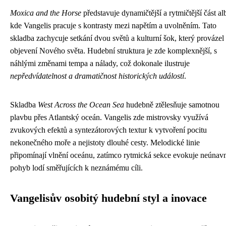
Moxica and the Horse
představuje dynamičtější a rytmičtější část al
kde Vangelis pracuje s kontrasty mezi napětím a uvolněním. Tato
skladba zachycuje setkání dvou světů a kulturní šok, který provázel
objevení Nového světa. Hudební struktura je zde komplexnější, s
náhlými změnami tempa a nálady, což dokonale ilustruje
nepředvídatelnost a dramatičnost historických událostí
.
Skladba
West Across the Ocean Sea
hudebně ztělesňuje samotnou
plavbu přes Atlantský oceán. Vangelis zde mistrovsky využívá
zvukových efektů a syntezátorových textur k vytvoření pocitu
nekonečného moře a nejistoty dlouhé cesty. Melodické linie
připomínají vlnění oceánu, zatímco rytmická sekce evokuje neúnav
pohyb lodí směřujících k neznámému cíli.
Vangelisův osobitý hudební styl a inovace