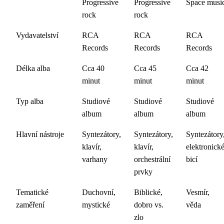
Progressive
Progressive
Space musi
rock
rock
Vydavatelství
RCA
RCA
RCA
Records
Records
Records
Délka alba
Cca 40
Cca 45
Cca 42
minut
minut
minut
Typ alba
Studiové
Studiové
Studiové
album
album
album
Hlavní nástroje
Syntezátory,
Syntezátory,
Syntezátory
klavír,
klavír,
elektronick
varhany
orchestrální
bicí
prvky
Tematické
Duchovní,
Biblické,
Vesmír,
zaměření
mystické
dobro vs.
věda
zlo