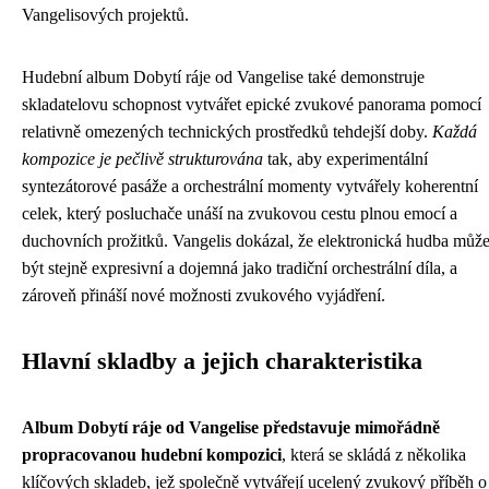
Vangelisových projektů.
Hudební album Dobytí ráje od Vangelise také demonstruje
skladatelovu schopnost vytvářet epické zvukové panorama pomocí
relativně omezených technických prostředků tehdejší doby.
Každá
kompozice je pečlivě strukturována
tak, aby experimentální
syntezátorové pasáže a orchestrální momenty vytvářely koherentní
celek, který posluchače unáší na zvukovou cestu plnou emocí a
duchovních prožitků. Vangelis dokázal, že elektronická hudba můž
být stejně expresivní a dojemná jako tradiční orchestrální díla, a
zároveň přináší nové možnosti zvukového vyjádření.
Hlavní skladby a jejich charakteristika
Album Dobytí ráje od Vangelise představuje mimořádně
propracovanou hudební kompozici
, která se skládá z několika
klíčových skladeb, jež společně vytvářejí ucelený zvukový příběh o