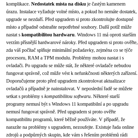
komplikace.
Nedostatek místa na disku
je častým kamenem
úrazu. Instalace vyžaduje volné místo, a pokud ho nemáte dostatek,
upgrade se nezdaří. Před upgradem si proto zkontrolujte dostupné
místo a případně odstraňte nepotřebné soubory. Další potíž může
nastat s
kompatibilitou hardwaru
. Windows 11 má oproti starším
verzím přísnější hardwarové nároky. Před upgradem si proto ověřte,
zda váš počítač splňuje minimální požadavky, zejména co se týče
procesoru, RAM a TPM modulu. Problémy mohou nastat i s
ovladači. Po upgradu se může stát, že některé ovladače nebudou
fungovat správně, což může vést k nefunkčnosti některých zařízení.
Doporučujeme proto před upgradem zkontrolovat aktualizace
ovladačů a případně je nainstalovat. V neposlední řadě se můžete
setkat s problémy s
kompatibilitou softwaru
. Některé starší
programy nemusí být s Windows 11 kompatibilní a po upgradu
nemusí fungovat správně. Před upgradem si proto ověřte
kompatibilitu programů, které běžně používáte. V případě, že
narazíte na problémy s upgradem, nezoufejte. Existuje řada online
zdrojů a podpůrných skupin, kde vám s řešením problémů rádi