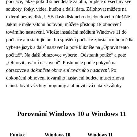
počítače, takže pokud si neuděláte zálohu, přijdete o všechny své
soubory, fotky, videa, hudbu a další data. Zálohovat můžete na
externí pevný disk, USB flash disk nebo do cloudového úložiště.
Jakmile máte zálohu hotovou, můžete přistoupit k obnovení
továrního nastavení. Vložte instalační médium Windows 11 do
počítače a restartujte ho. Po spuštění počítače z instalačního média
vyberte jazyk a další nastavení a poté klikněte na „Opravit tento
počítač“. Na další obrazovce vyberte „Odstranit potíže“ a poté
„Obnovit tovární nastavení“. Postupujte podle pokynů na
obrazovce a
dokončete obnovení továrního nastavení
. Po
dokončení obnovení továrního nastavení budete muset znovu
nainstalovat všechny programy a obnovit svá data ze zálohy.
Porovnání Windows 10 a Windows 11
Funkce
Windows 10
Windows 11