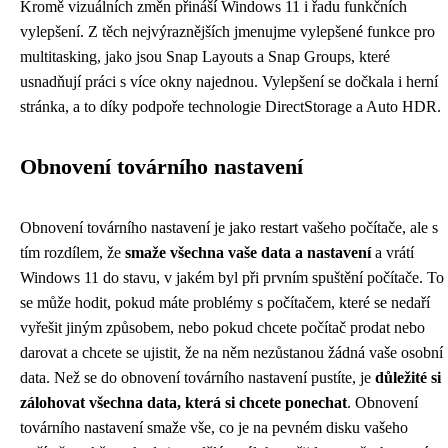
Kromě vizuálních změn přináší Windows 11 i řadu funkčních
vylepšení. Z těch nejvýraznějších jmenujme vylepšené funkce pro
multitasking, jako jsou Snap Layouts a Snap Groups, které
usnadňují práci s více okny najednou. Vylepšení se dočkala i herní
stránka, a to díky podpoře technologie DirectStorage a Auto HDR.
Obnovení továrního nastavení
Obnovení továrního nastavení je jako restart vašeho počítače, ale s
tím rozdílem, že
smaže všechna vaše data a nastavení
a vrátí
Windows 11 do stavu, v jakém byl při prvním spuštění počítače. To
se může hodit, pokud máte problémy s počítačem, které se nedaří
vyřešit jiným způsobem, nebo pokud chcete počítač prodat nebo
darovat a chcete se ujistit, že na něm nezůstanou žádná vaše osobní
data. Než se do obnovení továrního nastavení pustíte, je
důležité si
zálohovat všechna data, která si chcete ponechat
. Obnovení
továrního nastavení smaže vše, co je na pevném disku vašeho