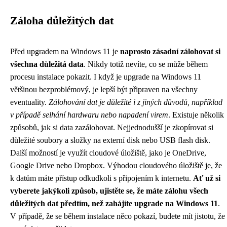
Záloha důležitých dat
Před upgradem na Windows 11 je
naprosto zásadní zálohovat si
všechna důležitá data
. Nikdy totiž nevíte, co se může během
procesu instalace pokazit. I když je upgrade na Windows 11
většinou bezproblémový, je lepší být připraven na všechny
eventuality.
Zálohování dat je důležité i z jiných důvodů, například
v případě selhání hardwaru nebo napadení virem
. Existuje několik
způsobů, jak si data zazálohovat. Nejjednodušší je zkopírovat si
důležité soubory a složky na externí disk nebo USB flash disk.
Další možností je využít cloudové úložiště, jako je OneDrive,
Google Drive nebo Dropbox. Výhodou cloudového úložiště je, že
k datům máte přístup odkudkoli s připojením k internetu.
Ať už si
vyberete jakýkoli způsob, ujistěte se, že máte zálohu všech
důležitých dat předtím, než zahájíte upgrade na Windows 11
.
V případě, že se během instalace něco pokazí, budete mít jistotu, že