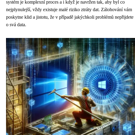
systém je komplexní proces a i když je navržen tak, aby byl co
nejplynulejší, vždy existuje malé riziko ztráty dat. Zálohování vám
poskytne klid a jistotu, že v případě jakýchkoli problémů nepřijdete
o svá data.