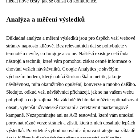
hledat nové cesty, jak se odlišit od konkurence.
Analýza a měření výsledků
Důkladná analýza a měření výsledků jsou pro úspěch vaší webové
stránky naprosto klíčové. Bez relevantních dat se pohybujete v
temnotě a nevíte, co funguje a co ne. Naštěstí existuje celá řada
nástrojů a technik, které vám pomohou získat cenné informace o
chování vašich návštěvníků. Google Analytics je skvělým
výchozím bodem, který nabízí širokou škálu metrik, jako je
návštěvnost, míra okamžitého opuštění, konverze a mnoho dalšího.
Sledujte, odkud vaši návštěvníci přicházejí, jak se na vašem webu
pohybují a co je zajímá. Na základě těchto dat můžete optimalizovat
obsah, vylepšit uživatelské rozhraní a zefektivnit marketingové
kampaně. Nezapomínejte ani na A/B testování, které vám umožní
porovnat různé verze stránek a zjistit, která z nich dosahuje lepších
výsledků. Pravidelné vyhodnocování a úprava strategie na základě