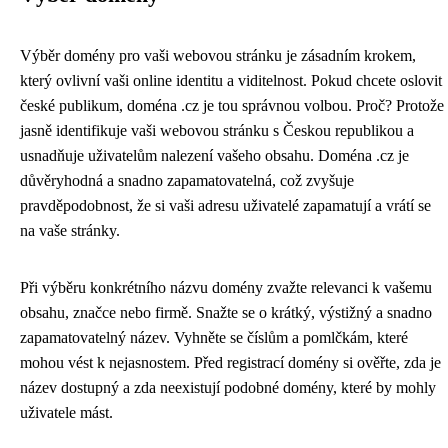
Výběr domény pro vaši webovou stránku je zásadním krokem,
který ovlivní vaši online identitu a viditelnost. Pokud chcete oslovit
české publikum, doména .cz je tou správnou volbou. Proč? Protože
jasně identifikuje vaši webovou stránku s Českou republikou a
usnadňuje uživatelům nalezení vašeho obsahu. Doména .cz je
důvěryhodná a snadno zapamatovatelná, což zvyšuje
pravděpodobnost, že si vaši adresu uživatelé zapamatují a vrátí se
na vaše stránky.
Při výběru konkrétního názvu domény zvažte relevanci k vašemu
obsahu, značce nebo firmě. Snažte se o krátký, výstižný a snadno
zapamatovatelný název. Vyhněte se číslům a pomlčkám, které
mohou vést k nejasnostem. Před registrací domény si ověřte, zda je
název dostupný a zda neexistují podobné domény, které by mohly
uživatele mást.