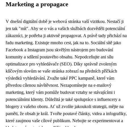
Marketing a propagace
V dnešní digitální době je webová stránka vaší vizitkou. Nestačí ji
jen tak "mít". Aby se o vás a vašich službách dozvěděli potenciální
zákazníci, je potřeba ji aktivně propagovat. A právě tady přichází na
řadu marketing. Existuje mnoho cest, jak na to. Sociální sítě jako
Facebook a Instagram jsou skvělým nástrojem pro budování
komunity a sdílení poutavého obsahu. Nepodceňujte ani sílu
optimalizace pro vyhledávače (SEO). Díky správně zvoleným
klíčovým slovům se vaše stránka zobrazí na předních příčkách
výsledků vyhledávání. Zvažte také PPC kampaně, které vám
přivedou cílenou návštěvnost. Nezapomínejte na e-mailový
marketing, který vám pomůže budovat vztahy se stávajícími i
potenciálními klienty. Důležitá je také spolupráce s influencery a
blogery z vašeho oboru. Ať už zvolíte jakoukoli strategii, mějte na
paměti, že obsah je král. Tvořte poutavé články, videa a infografiky,
které zaujmou vaše cílové publikum. Nebojte se experimentovat a