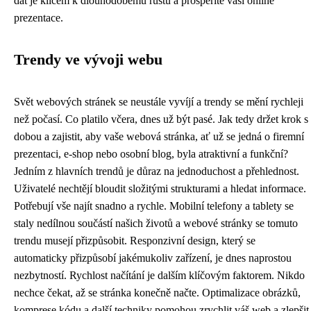
dat je klíčem k dlouhodobému růstu a prosperitě vaší online
prezentace.
Trendy ve vývoji webu
Svět webových stránek se neustále vyvíjí a trendy se mění rychleji
než počasí. Co platilo včera, dnes už být pasé. Jak tedy držet krok s
dobou a zajistit, aby vaše webová stránka, ať už se jedná o firemní
prezentaci, e-shop nebo osobní blog, byla atraktivní a funkční?
Jedním z hlavních trendů je důraz na jednoduchost a přehlednost.
Uživatelé nechtějí bloudit složitými strukturami a hledat informace.
Potřebují vše najít snadno a rychle. Mobilní telefony a tablety se
staly nedílnou součástí našich životů a webové stránky se tomuto
trendu musejí přizpůsobit. Responzivní design, který se
automaticky přizpůsobí jakémukoliv zařízení, je dnes naprostou
nezbytností. Rychlost načítání je dalším klíčovým faktorem. Nikdo
nechce čekat, až se stránka konečně načte. Optimalizace obrázků,
komprese kódu a další techniky pomohou zrychlit váš web a zlepšit