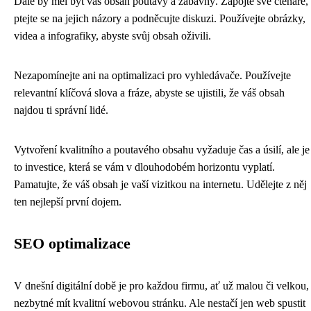
Dále by měl být váš obsah poutavý a zábavný. Zapojte své čtenáře,
ptejte se na jejich názory a podněcujte diskuzi. Používejte obrázky,
videa a infografiky, abyste svůj obsah oživili.
Nezapomínejte ani na optimalizaci pro vyhledávače. Používejte
relevantní klíčová slova a fráze, abyste se ujistili, že váš obsah
najdou ti správní lidé.
Vytvoření kvalitního a poutavého obsahu vyžaduje čas a úsilí, ale je
to investice, která se vám v dlouhodobém horizontu vyplatí.
Pamatujte, že váš obsah je vaší vizitkou na internetu. Udělejte z něj
ten nejlepší první dojem.
SEO optimalizace
V dnešní digitální době je pro každou firmu, ať už malou či velkou,
nezbytné mít kvalitní webovou stránku. Ale nestačí jen web spustit