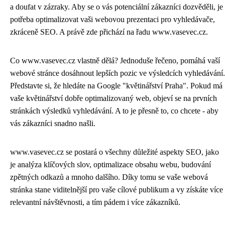
a doufat v zázraky. Aby se o vás potenciální zákazníci dozvěděli, je
potřeba optimalizovat vaši webovou prezentaci pro vyhledávače,
zkráceně SEO. A právě zde přichází na řadu www.vasevec.cz.
Co www.vasevec.cz vlastně dělá? Jednoduše řečeno, pomáhá vaší
webové stránce dosáhnout lepších pozic ve výsledcích vyhledávání.
Představte si, že hledáte na Google "květinářství Praha". Pokud má
vaše květinářství dobře optimalizovaný web, objeví se na prvních
stránkách výsledků vyhledávání. A to je přesně to, co chcete - aby
vás zákazníci snadno našli.
www.vasevec.cz se postará o všechny důležité aspekty SEO, jako
je analýza klíčových slov, optimalizace obsahu webu, budování
zpětných odkazů a mnoho dalšího. Díky tomu se vaše webová
stránka stane viditelnější pro vaše cílové publikum a vy získáte více
relevantní návštěvnosti, a tím pádem i více zákazníků.