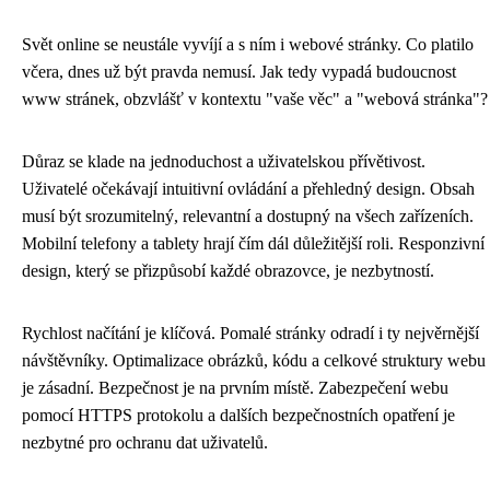
Svět online se neustále vyvíjí a s ním i webové stránky. Co platilo
včera, dnes už být pravda nemusí. Jak tedy vypadá budoucnost
www stránek, obzvlášť v kontextu "vaše věc" a "webová stránka"?
Důraz se klade na jednoduchost a uživatelskou přívětivost.
Uživatelé očekávají intuitivní ovládání a přehledný design. Obsah
musí být srozumitelný, relevantní a dostupný na všech zařízeních.
Mobilní telefony a tablety hrají čím dál důležitější roli. Responzivní
design, který se přizpůsobí každé obrazovce, je nezbytností.
Rychlost načítání je klíčová. Pomalé stránky odradí i ty nejvěrnější
návštěvníky. Optimalizace obrázků, kódu a celkové struktury webu
je zásadní. Bezpečnost je na prvním místě. Zabezpečení webu
pomocí HTTPS protokolu a dalších bezpečnostních opatření je
nezbytné pro ochranu dat uživatelů.