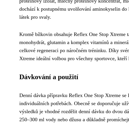
proteinový izolát, mléčný proteinový koncentrát, m
dochází k postupnému uvolňování aminokyselin do k
látek pro svaly.
Kromě bílkovin obsahuje Reflex One Stop Xtreme t
monohydrát, glutamin a komplex vitamínů a minerálů
celkové regeneraci po náročném tréninku. Díky své
Xtreme ideální volbou pro všechny sportovce, kteří h
Dávkování a použití
Denní dávka přípravku Reflex One Stop Xtreme se liší
individuálních potřebách. Obecně se doporučuje už
výsledků je vhodné rozdělit denní dávku do dvou dá
250–300 ml vody nebo džusu a důkladně promíchejt