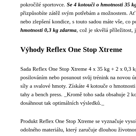
pokročilé sportovce.
Se 4 kotouči o hmotnosti 35 k
přizpůsobíte zátěž svým potřebám a možnostem. Ať 
nebo zlepšení kondice, s touto sadou máte vše, co p
hmotnosti 0,3 kg zdarma
, což je skvělá příležitost,
Výhody Reflex One Stop Xtreme
Sada Reflex One Stop Xtreme 4 x 35 kg + 2 x 0,3 kg 
posilováním nebo posunout svůj trénink na novou úr
síly a svalové hmoty. Získáte 4 kotouče o hmotnosti 
tahy a bench press. _Kromě toho sada obsahuje 2 ko
dosáhnout tak optimálních výsledků._
Produkt Reflex One Stop Xtreme se vyznačuje vysok
odolného materiálu, který zaručuje dlouhou životn