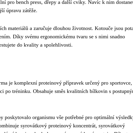
lní pro bench press, dřepy a další cviky. Navíc k nim dostane
jší úpravu zátěže.
ích materiálů a zaručuje dlouhou životnost. Kotouče jsou pot
zením. Díky svému ergonomickému tvaru se s nimi snadno
stujete do kvality a spolehlivosti.
ma je komplexní proteinový přípravek určený pro sportovce, 
raci po tréninku. Obsahuje směs kvalitních bílkovin s postupn
by poskytovalo organismu vše potřebné pro optimální výsledk
kombinuje syrovátkový proteinový koncentrát, syrovátkový