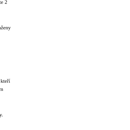
te 2
aženy
kteří
ým
y.