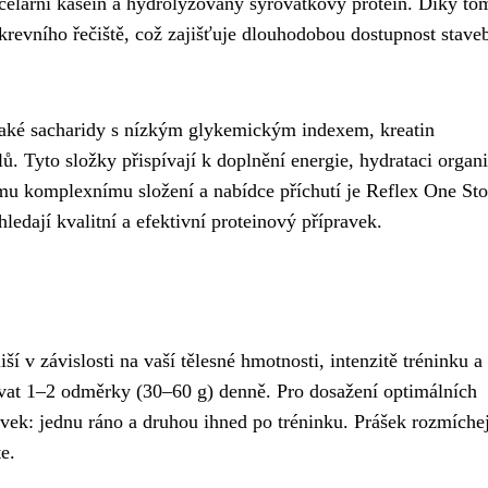
icelární kasein a hydrolyzovaný syrovátkový protein. Díky to
revního řečiště, což zajišťuje dlouhodobou dostupnost stave
aké sacharidy s nízkým glykemickým indexem, kreatin
. Tyto složky přispívají k doplnění energie, hydrataci organ
mu komplexnímu složení a nabídce příchutí je Reflex One St
ledají kvalitní a efektivní proteinový přípravek.
 v závislosti na vaší tělesné hmotnosti, intenzitě tréninku a
ívat 1–2 odměrky (30–60 g) denně. Pro dosažení optimálních
vek: jednu ráno a druhou ihned po tréninku. Prášek rozmíchej
e.