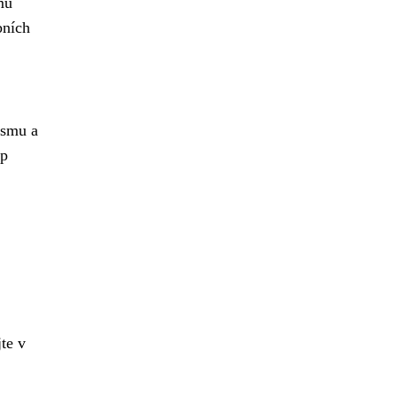
mu
bních
ismu a
op
te v