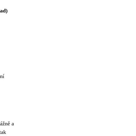
ad)
ní
vážně a
tak