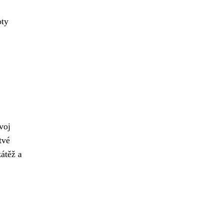
oty
voj
tvé
átěž a