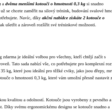
g
a
dvěma menšími kotouči o hmotnosti 0,3 kg
si snadno
už se chcete zaměřit na silový trénink, budování svalové hm
otřebujete. Navíc, díky
akční nabídce získáte 2 kotouče o
 jak ušetřit a zároveň rozšířit své tréninkové možnosti.
zdarma je ideální volbou pro všechny, kteří chtějí začít s
oveň. Tato sada nabízí vše, co potřebujete pro komplexní roz
35 kg, které jsou ideální pro těžké cviky, jako jsou dřepy, mr
touče o hmotnosti 0,3 kg, které vám umožní přesně nastavit z
ou kvalitou a odolností. Kotouče jsou vyrobeny z pevného a
ost. Díky svému ergonomickému designu se kotouče snadno a