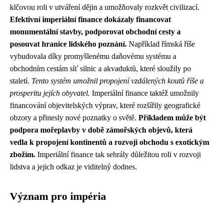
klčovou roli v utváření dějin a umožňovaly rozkvět civilizací.
Efektivní imperiální finance dokázaly financovat
monumentální stavby, podporovat obchodní cesty a
posouvat hranice lidského poznání.
Například římská říše
vybudovala díky promyšlenému daňovému systému a
obchodním cestám síť silnic a akvaduktů, které sloužily po
staletí.
Tento systém umožnil propojení vzdálených koutů říše a
prosperitu jejích obyvatel.
Imperiální finance taktéž umožnily
financování objevitelských výprav, které rozšířily geografické
obzory a přinesly nové poznatky o světě.
Příkladem může být
podpora mořeplavby v době zámořských objevů, která
vedla k propojení kontinentů a rozvoji obchodu s exotickým
zbožím.
Imperiální finance tak sehrály důležitou roli v rozvoji
lidstva a jejich odkaz je viditelný dodnes.
Význam pro impéria