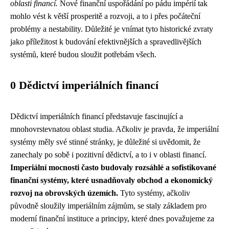
oblasti financí.
Nové finanční uspořádání po pádu impérií tak
mohlo vést k větší prosperitě a rozvoji, a to i přes počáteční
problémy a nestability. Důležité je vnímat tyto historické zvraty
jako příležitost k budování efektivnějších a spravedlivějších
systémů, které budou sloužit potřebám všech.
0 Dědictví imperiálních financí
Dědictví imperiálních financí představuje fascinující a
mnohovrstevnatou oblast studia. Ačkoliv je pravda, že imperiální
systémy měly své stinné stránky, je důležité si uvědomit, že
zanechaly po sobě i pozitivní dědictví, a to i v oblasti financí.
Imperiální mocnosti často budovaly rozsáhlé a sofistikované
finanční systémy, které usnadňovaly obchod a ekonomický
rozvoj na obrovských územích.
Tyto systémy, ačkoliv
původně sloužily imperiálním zájmům, se staly základem pro
moderní finanční instituce a principy, které dnes považujeme za