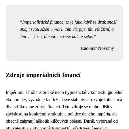
Imperialistické finance, to je jako když se drak snaží
ukojit svou žízeň v moři: čím víc pije, tím víc žízní, a
čím víc žízní, tím víc ničí vše kolem sebe.
Radomír Novotný
Zdroje imperiálních financí
Impérium, ať už historické nebo hypotetické v kontextu globální
ekonomiky, vyžaduje k udržení své stability a rozvoje robustní a
diverzifikované zdroje financí. Tyto zdroje se mohou lišit v
závislosti na konkrétní struktuře a politice daného impéria, ale
obecně zahrnují několik klíčových oblastí.
Daně
, vybírané od
obyvatelstva a obchodních subjektů, představují jeden z