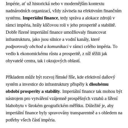
Impérie, ať už historická nebo v modernějším kontextu
nadnárodních organizací, vždy závisela na efektivním finančním
systému.
Imperiální finance
, tedy správa a alokace zdrojů v
rámci impéria, hrály klíčovou roli v jeho prosperitě a stabilitě.
Dobře řízené imperiální finance umožňovaly financovat
infrastrukturu, jako jsou silnice a vodní kanály, které
podporovaly obchod a komunikaci
v rámci celého impéria. To
vedlo k ekonomickému růstu a prosperitě, z níž těžili jak
obyvatelé centra, tak i okrajových oblastí.
Příkladem může být rozvoj římské říše, kde efektivní daňový
systém a investice do infrastruktury přispěly k
dlouhému
období prosperity a stability
. Imperiální finance tak mohou být
nástrojem pro vytváření vzájemně prospěšných vztahů a šíření
blahobytu v širokém geografickém měřítku. Důležité je, aby
imperiální finance byly spravovány transparentně a s ohledem na
potřeby všech částí impéria.