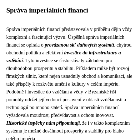
Správa imperiálních financí
Správa imperiálních financí představovala v průběhu dějin vždy
komplexní a fascinující výzvu. Úspěšná správa imperiálních
financí se opírala o
provázanou síť daňových systémů
, chytrou
obchodní politiku a efektivní
investice do infrastruktury a
vzdělání
. Tyto investice se často stávaly základem pro
dlouhodobou prosperitu a stabilitu. Příkladem může být rozvoj
římských silnic, které nejen usnadnily obchod a komunikaci, ale
také přispěly k rozkvětu umění a kultury v celém impériu.
Podobně i investice do vzdělání a vědy v Byzantské říši
pomohly udržet její vedoucí postavení v oblasti vzdělanosti a
technologií po mnoho staletí. Správa imperiálních financí
vyžadovala moudrost, předvídavost a ochotu inovovat.
Historické úspěchy nám připomínají
, že i v takto komplexním
systému je možné dosáhnout prosperity a stability pro blaho
celého impéria.