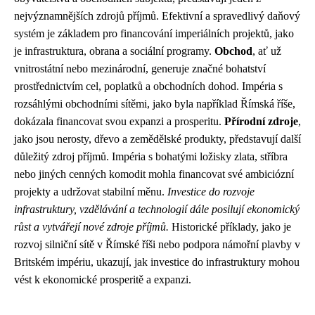
nejvýznamnějších zdrojů příjmů. Efektivní a spravedlivý daňový
systém je základem pro financování imperiálních projektů, jako
je infrastruktura, obrana a sociální programy.
Obchod
, ať už
vnitrostátní nebo mezinárodní, generuje značné bohatství
prostřednictvím cel, poplatků a obchodních dohod. Impéria s
rozsáhlými obchodními sítěmi, jako byla například Římská říše,
dokázala financovat svou expanzi a prosperitu.
Přírodní zdroje
,
jako jsou nerosty, dřevo a zemědělské produkty, představují další
důležitý zdroj příjmů. Impéria s bohatými ložisky zlata, stříbra
nebo jiných cenných komodit mohla financovat své ambiciózní
projekty a udržovat stabilní měnu.
Investice do rozvoje
infrastruktury, vzdělávání a technologií dále posilují ekonomický
růst a vytvářejí nové zdroje příjmů.
Historické příklady, jako je
rozvoj silniční sítě v Římské říši nebo podpora námořní plavby v
Britském impériu, ukazují, jak investice do infrastruktury mohou
vést k ekonomické prosperitě a expanzi.