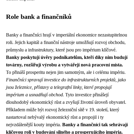
Role bank a finančníků
Banky a finančníci hrají v imperiální ekonomice nezastupitelnou
roli. Jejich kapitál a finanční nástroje umožňují rozvoj obchodu,
průmyslu a infrastruktury, které jsou pro impérium klíčové.
Banky poskytují úvěry podnikatelům, kteří díky nim budují
továrny, rozšiřují výrobu a vytvářejí nová pracovní místa.
To přináší prosperitu nejen jim samotným, ale i celému impériu.
Finančníci spravují investice do infrastrukturních projektů, jako
jsou železnice, přístavy a telegrafní linky, které propojují
impérium a usnadňují obchod.
Tyto investice přinášejí
dlouhodobý ekonomický růst a zvyšují životní úroveň obyvatel.
Příkladem může být rozvoj železniční sítě v 19. století, který
nastartoval nebývalý ekonomický růst a propojil i ty
nejvzdálenější kouty impéria.
Banky a finančníci tak sehrávají
klíčovou roli v budování silného a prosperujícího impéria.