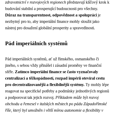
zdravotnictví v rozvojových regionech
představují klíčový krok k
budování stabilní a prosperující budoucnosti pro všechny.
Důraz na transparentnost, odpovědnost a spolupráci
je
nezbytný pro to, aby imperiální finance mohly sloužit jako
nástroj pro dosažení globální prosperity a spravedlnosti.
Pád imperiálních systémů
Pád imperiálních systémů, ať už římského, osmanského či
jiného, s sebou vždy přinášel i zásadní proměny ve finanční
sféře.
Zatímco imperiální finance se často vyznačovaly
centralizací a těžkopádností, rozpad impérií otevíral cestu
pro decentralizovanější a flexibilnější systémy.
Ty mohly lépe
reagovat na specifické potřeby a podmínky jednotlivých regionů
a podporovat tak jejich rozvoj.
Příkladem může být rozvoj
obchodu a řemesel v italských městech po pádu Západořímské
říše, který byl umožněn i větší mírou autonomie a flexibility v