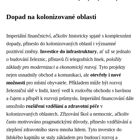
Dopad na kolonizované oblasti
Imperiální finančnictví, ačkoliv historicky spjaté s komplexními
dopady, přineslo do kolonizovaných oblastí i významné
pozitivní změny.
Investice do infrastruktury
, ať už se jednalo
o budování železnic, přístavů či telegrafních linek,
položily
základy pro modernizaci a ekonomický rozvoj
. Tyto projekty
nejen usnadnily obchod a komunikaci, ale
otevřely i nové
možnosti
pro místní obyvatele. Příkladem může být rozvoj
železniční sítě v Indii, který vedl k rozkvětu obchodu s bavlnou
a čajem a přispěl k rozvoji průmyslu. Imperiální financování dále
umožnilo
rozšíření vzdělání a zdravotní péče
v
kolonizovaných oblastech. Zřizování škol a nemocnic, ačkoliv
často motivováno pragmatickými důvody, přineslo vzdělávání a
zlepšení zdravotního stavu mnoha lidem. Tyto investice do
lidského kapitálu se staly základem pro budoucí rozvoj a