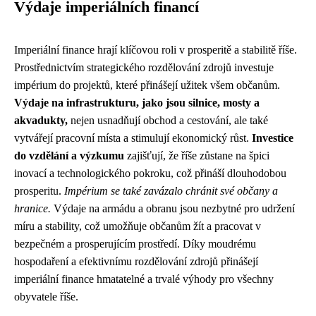
Výdaje imperiálních financí
Imperiální finance hrají klíčovou roli v prosperitě a stabilitě říše.
Prostřednictvím strategického rozdělování zdrojů investuje
impérium do projektů, které přinášejí užitek všem občanům.
Výdaje na infrastrukturu, jako jsou silnice, mosty a
akvadukty,
nejen usnadňují obchod a cestování, ale také
vytvářejí pracovní místa a stimulují ekonomický růst.
Investice
do vzdělání a výzkumu
zajišťují, že říše zůstane na špici
inovací a technologického pokroku, což přináší dlouhodobou
prosperitu.
Impérium se také zavázalo chránit své občany a
hranice.
Výdaje na armádu a obranu jsou nezbytné pro udržení
míru a stability, což umožňuje občanům žít a pracovat v
bezpečném a prosperujícím prostředí. Díky moudrému
hospodaření a efektivnímu rozdělování zdrojů přinášejí
imperiální finance hmatatelné a trvalé výhody pro všechny
obyvatele říše.