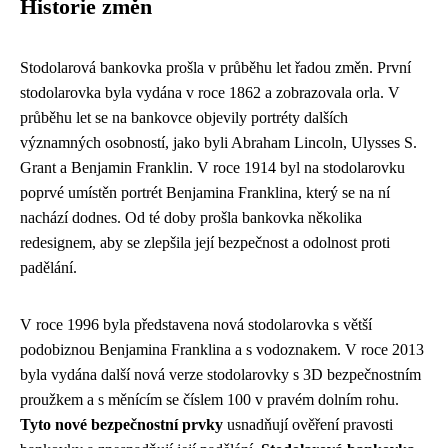
Historie změn
Stodolarová bankovka prošla v průběhu let řadou změn. První
stodolarovka byla vydána v roce 1862 a zobrazovala orla. V
průběhu let se na bankovce objevily portréty dalších
významných osobností, jako byli Abraham Lincoln, Ulysses S.
Grant a Benjamin Franklin. V roce 1914 byl na stodolarovku
poprvé umístěn portrét Benjamina Franklina, který se na ní
nachází dodnes. Od té doby prošla bankovka několika
redesignem, aby se zlepšila její bezpečnost a odolnost proti
padělání.
V roce 1996 byla představena nová stodolarovka s větší
podobiznou Benjamina Franklina a s vodoznakem. V roce 2013
byla vydána další nová verze stodolarovky s 3D bezpečnostním
proužkem a s měnícím se číslem 100 v pravém dolním rohu.
Tyto nové bezpečnostní prvky
usnadňují ověření pravosti