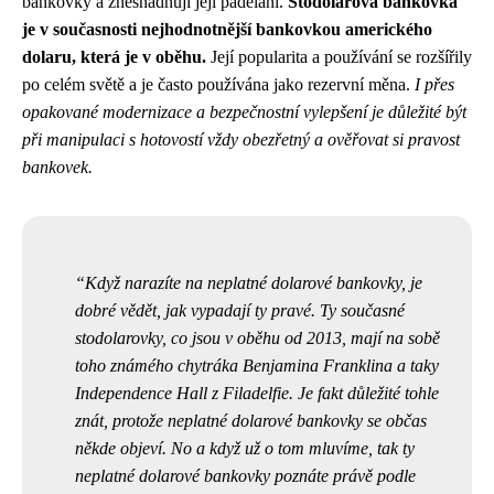
bankovky a znesnadňují její padělání.
Stodolarová bankovka
je v současnosti nejhodnotnější bankovkou amerického
dolaru, která je v oběhu.
Její popularita a používání se rozšířily
po celém světě a je často používána jako rezervní měna.
I přes
opakované modernizace a bezpečnostní vylepšení je důležité být
při manipulaci s hotovostí vždy obezřetný a ověřovat si pravost
bankovek.
Když narazíte na
neplatné dolarové bankovky
, je
dobré vědět, jak vypadají ty pravé. Ty současné
stodolarovky, co jsou v oběhu od 2013, mají na sobě
toho známého chytráka Benjamina Franklina a taky
Independence Hall z Filadelfie. Je fakt důležité tohle
znát, protože neplatné dolarové bankovky se občas
někde objeví. No a když už o tom mluvíme, tak ty
neplatné dolarové bankovky poznáte právě podle