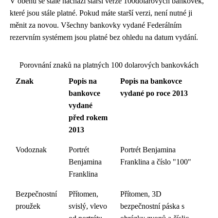
V oběhu se stále nachází starší verze 100dolarových bankovek,
které jsou stále platné. Pokud máte starší verzi, není nutné ji
měnit za novou. Všechny bankovky vydané Federálním
rezervním systémem jsou platné bez ohledu na datum vydání.
Porovnání znaků na platných 100 dolarových bankovkách
Znak
Popis na
Popis na bankovce
bankovce
vydané po roce 2013
vydané
před rokem
2013
Vodoznak
Portrét
Portrét Benjamina
Benjamina
Franklina a číslo "100"
Franklina
Bezpečnostní
Přítomen,
Přítomen, 3D
proužek
svislý, vlevo
bezpečnostní páska s