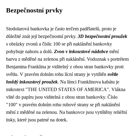
Bezpečnostní prvky
Stodolarová bankovka je často terčem padělatelů, proto je
důležité znát její bezpečnostní prvky.
3D bezpečnostní proužek
s obrázky zvonů a číslic 100 se při naklánění bankovky
pohybuje nahoru a dolů.
Zvon v inkoustové nádobce
mění
barvu z měděné na zelenou při naklánění. Vodoznak s portrétem
Benjamina Franklina je viditelný z obou stran bankovky proti
světlu. V pravém dolním rohu lícní strany je vytištěn
světle
hnědý inkoustový proužek
. Na límci Franklinova kabátu je
mikrotext "THE UNITED STATES OF AMERICA". Vlákna
vlité do papíru jsou viditelná z obou stran bankovky. Číslo
"100" v pravém dolním rohu rubové strany se při naklánění
mění z měděné na zelenou. Na bankovce jsou vytištěny reliéfní
tisky, které jsou patrné na dotek.