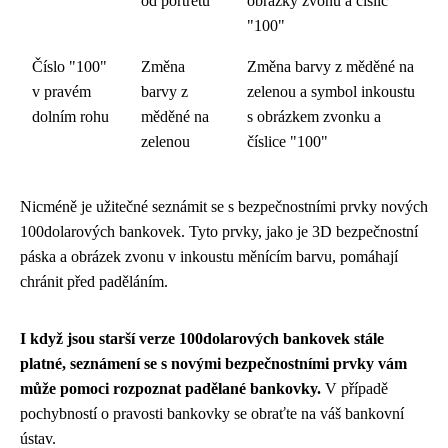
od portrétu
obrázky zvonů a číslic
"100"
Číslo "100"
Změna
Změna barvy z měděné na
v pravém
barvy z
zelenou a symbol inkoustu
dolním rohu
měděné na
s obrázkem zvonku a
zelenou
číslice "100"
Nicméně je užitečné seznámit se s bezpečnostními prvky nových
100dolarových bankovek. Tyto prvky, jako je 3D bezpečnostní
páska a obrázek zvonu v inkoustu měnícím barvu, pomáhají
chránit před paděláním.
I když jsou starší verze 100dolarových bankovek stále
platné, seznámení se s novými bezpečnostními prvky vám
může pomoci rozpoznat padělané bankovky.
V případě
pochybností o pravosti bankovky se obraťte na váš bankovní
ústav.