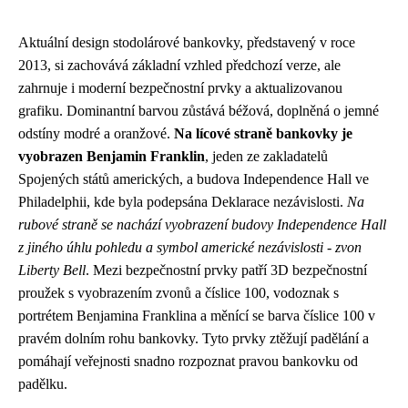
Aktuální design stodolárové bankovky, představený v roce
2013, si zachovává základní vzhled předchozí verze, ale
zahrnuje i moderní bezpečnostní prvky a aktualizovanou
grafiku. Dominantní barvou zůstává béžová, doplněná o jemné
odstíny modré a oranžové.
Na lícové straně bankovky je
vyobrazen Benjamin Franklin
, jeden ze zakladatelů
Spojených států amerických, a budova Independence Hall ve
Philadelphii, kde byla podepsána Deklarace nezávislosti.
Na
rubové straně se nachází vyobrazení budovy Independence Hall
z jiného úhlu pohledu a symbol americké nezávislosti - zvon
Liberty Bell
. Mezi bezpečnostní prvky patří 3D bezpečnostní
proužek s vyobrazením zvonů a číslice 100, vodoznak s
portrétem Benjamina Franklina a měnící se barva číslice 100 v
pravém dolním rohu bankovky. Tyto prvky ztěžují padělání a
pomáhají veřejnosti snadno rozpoznat pravou bankovku od
padělku.