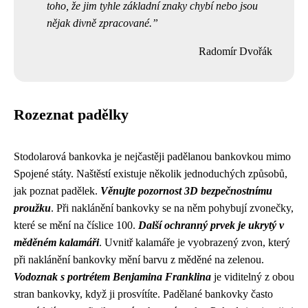
toho, že jim tyhle základní znaky chybí nebo jsou
nějak divně zpracované.
Radomír Dvořák
Rozeznat padělky
Stodolarová bankovka je nejčastěji padělanou bankovkou mimo
Spojené státy. Naštěstí existuje několik jednoduchých způsobů,
jak poznat padělek.
Věnujte pozornost 3D bezpečnostnímu
proužku
. Při naklánění bankovky se na něm pohybují zvonečky,
které se mění na číslice 100.
Další ochranný prvek je ukrytý v
měděném kalamáři
. Uvnitř kalamáře je vyobrazený zvon, který
při naklánění bankovky mění barvu z měděné na zelenou.
Vodoznak s portrétem Benjamina Franklina
je viditelný z obou
stran bankovky, když ji prosvítíte. Padělané bankovky často