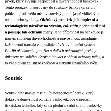
prvek, který zvyšuje bezpečnost a důvěryhodnost bankovek.
Tento proužek, integrovaný do struktury bankovky, se při
pohledu proti světlu mění v souvislý pruh s jasně viditelným
textem nebo symboly.
Okénkový proužek je komplexní a
technologicky náročný na výrobu, což ztěžuje jeho padělání
a posiluje tak ochranu měny.
Jeho přítomnost na bankovce je
jasným signálem důvěryhodnosti a pravosti, což usnadňuje
každodenní transakce a posiluje důvěru v finanční systém.
Použití okénkového proužku a dalších ochranných prvků je
důkazem neustálého vývoje a inovací v oblasti ochrany měny,
a
to vše s cílem zajistit bezpečnost a stabilitu finančního světa.
Soutisk
Soutisk představuje fascinující bezpečnostní prvek, který
dokazuje důmyslnost ochrany bankovek. Jde o precizní
tiskařskou techniku, kdy se na přední a zadní stranu bankovky