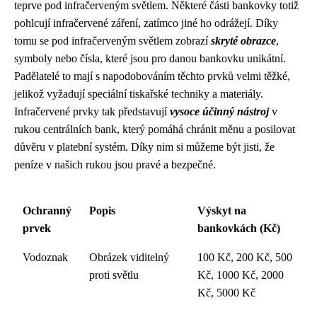
teprve pod infračerveným světlem. Některé části bankovky totiž
pohlcují infračervené záření, zatímco jiné ho odrážejí. Díky
tomu se pod infračerveným světlem zobrazí
skryté obrazce
,
symboly nebo čísla, které jsou pro danou bankovku unikátní.
Padělatelé to mají s napodobováním těchto prvků velmi těžké,
jelikož vyžadují speciální tiskařské techniky a materiály.
Infračervené prvky tak představují
vysoce účinný nástroj
v
rukou centrálních bank, který pomáhá chránit měnu a posilovat
důvěru v platební systém. Díky nim si můžeme být jisti, že
peníze v našich rukou jsou pravé a bezpečné.
Ochranný
Popis
Výskyt na
prvek
bankovkách (Kč)
Vodoznak
Obrázek viditelný
100 Kč, 200 Kč, 500
proti světlu
Kč, 1000 Kč, 2000
Kč, 5000 Kč