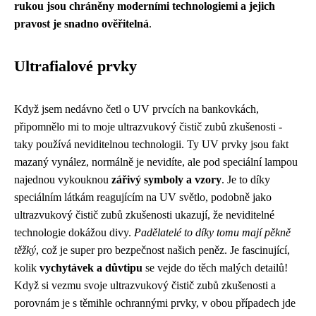
rukou jsou chráněny moderními technologiemi a jejich
pravost je snadno ověřitelná
.
Ultrafialové prvky
Když jsem nedávno četl o UV prvcích na bankovkách,
připomnělo mi to moje
ultrazvukový čistič zubů zkušenosti
-
taky používá neviditelnou technologii. Ty UV prvky jsou fakt
mazaný vynález, normálně je nevidíte, ale pod speciální lampou
najednou vykouknou
zářivý symboly a vzory
. Je to díky
speciálním látkám reagujícím na UV světlo, podobně jako
ultrazvukový čistič zubů zkušenosti ukazují, že neviditelné
technologie dokážou divy.
Padělatelé to díky tomu mají pěkně
těžký
, což je super pro bezpečnost našich peněz. Je fascinující,
kolik
vychytávek a důvtipu
se vejde do těch malých detailů!
Když si vezmu svoje ultrazvukový čistič zubů zkušenosti a
porovnám je s těmihle ochrannými prvky, v obou případech jde