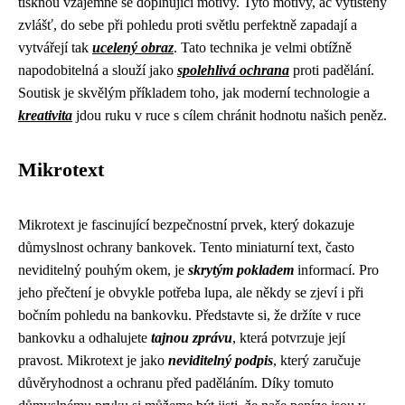
tisknou vzájemně se doplňující motivy. Tyto motivy, ač vytištěny
zvlášť, do sebe při pohledu proti světlu perfektně zapadají a
vytvářejí tak
ucelený obraz
. Tato technika je velmi obtížně
napodobitelná a slouží jako
spolehlivá ochrana
proti padělání.
Soutisk je skvělým příkladem toho, jak moderní technologie a
kreativita
jdou ruku v ruce s cílem chránit hodnotu našich peněz.
Mikrotext
Mikrotext je fascinující bezpečnostní prvek, který dokazuje
důmyslnost ochrany bankovek. Tento miniaturní text, často
neviditelný pouhým okem, je
skrytým pokladem
informací. Pro
jeho přečtení je obvykle potřeba lupa, ale někdy se zjeví i při
bočním pohledu na bankovku. Představte si, že držíte v ruce
bankovku a odhalujete
tajnou zprávu
, která potvrzuje její
pravost. Mikrotext je jako
neviditelný podpis
, který zaručuje
důvěryhodnost a ochranu před paděláním. Díky tomuto