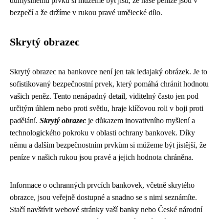
důmyslnému prvku si můžeme být jisti, že naše peníze jsou v
bezpečí a že držíme v rukou pravé umělecké dílo.
Skrytý obrazec
Skrytý obrazec na bankovce není jen tak ledajaký obrázek. Je to
sofistikovaný bezpečnostní prvek, který pomáhá chránit hodnotu
vašich peněz. Tento nenápadný detail, viditelný často jen pod
určitým úhlem nebo proti světlu, hraje klíčovou roli v boji proti
padělání.
Skrytý obrazec
je důkazem inovativního myšlení a
technologického pokroku v oblasti ochrany bankovek. Díky
němu a dalším bezpečnostním prvkům si můžeme být jistější, že
peníze v našich rukou jsou pravé a jejich hodnota chráněna.
Informace o ochranných prvcích bankovek, včetně skrytého
obrazce, jsou veřejně dostupné a snadno se s nimi seznámíte.
Stačí navštívit webové stránky vaší banky nebo České národní