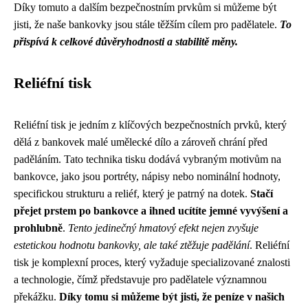
Díky tomuto a dalším bezpečnostním prvkům si můžeme být
jisti, že naše bankovky jsou stále těžším cílem pro padělatele.
To
přispívá k celkové důvěryhodnosti a stabilitě měny.
Reliéfní tisk
Reliéfní tisk je jedním z klíčových bezpečnostních prvků, který
dělá z bankovek malé umělecké dílo a zároveň chrání před
paděláním. Tato technika tisku dodává vybraným motivům na
bankovce, jako jsou portréty, nápisy nebo nominální hodnoty,
specifickou strukturu a reliéf, který je patrný na dotek.
Stačí
přejet prstem po bankovce a ihned ucítíte jemné vyvýšení a
prohlubně
.
Tento jedinečný hmatový efekt nejen zvyšuje
estetickou hodnotu bankovky, ale také ztěžuje padělání
. Reliéfní
tisk je komplexní proces, který vyžaduje specializované znalosti
a technologie, čímž představuje pro padělatele významnou
překážku.
Díky tomu si můžeme být jisti, že peníze v našich