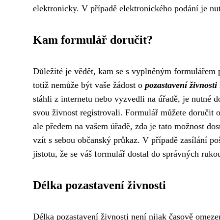
elektronicky. V případě elektronického podání je nu
Kam formulář doručit?
Důležité je vědět, kam se s vyplněným formulářem p
totiž nemůže být vaše žádost o
pozastavení živnosti
stáhli z internetu nebo vyzvedli na úřadě, je nutné d
svou živnost registrovali. Formulář můžete doručit 
ale předem na vašem úřadě, zda je tato možnost dos
vzít s sebou občanský průkaz. V případě zasílání p
jistotu, že se váš formulář dostal do správných ruko
Délka pozastavení živnosti
Délka pozastavení živnosti není nijak časově omeze