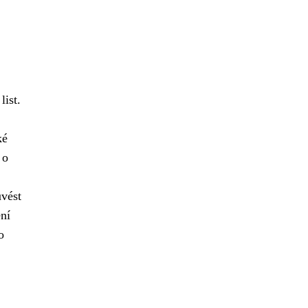
list.
ké
 o
uvést
ení
o