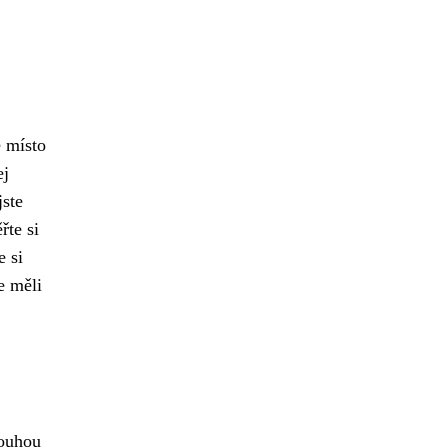
é místo
ej
jste
řte si
e si
e měli
louhou