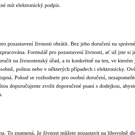
tné mít elektronický podpis.
ro pozastavení živnosti obrátit. Bez jeho doručení na správn
zpracována. Formulář pro pozastavení živnosti, ať už jste si j
oručit na živnostenský úřad, a to konkrétně na ten, ve kterém 
osobně, poštou nebo v některých případech i elektronicky. Ově
tupná. Pokud se rozhodnete pro osobní doručení, nezapomeňt
oštou doporučujeme zvolit doporučené psaní s dodejkou, abyst
u.
na. To znamená, že živnost můžete pozastavit na libovolně d