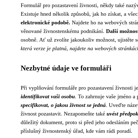
Formulář pro pozastavení živnosti, někdy také nazýv
Existuje hned několik způsobů, jak ho získat, a vš
elektronické podobě.
Najdete ho na webových strán
věnované živnostenskému podnikání.
Další možnost
osobně. Ať už zvolíte jakoukoliv možnost, ujistěte s
která verze je platná, najdete na webových stránká
Nezbytné údaje ve formuláři
Při vyplňování formuláře pro pozastavení živnosti j
identifikovat vaši osobu
. To zahrnuje vaše jméno a p
specifikovat, o jakou živnost se jedná
. Uveďte název
živnost pozastavit. Nezapomeňte také
uvést předpo
důležitý dokument, proto si před jeho odesláním peč
příslušný živnostenský úřad, kde vám rádi poradí.