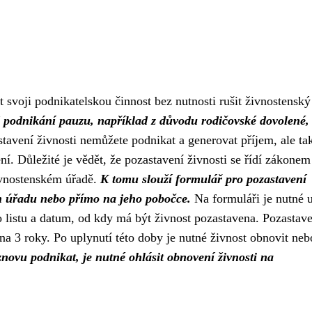
 svoji podnikatelskou činnost bez nutnosti rušit živnostenský 
 od podnikání pauzu, například z důvodu rodičovské dovolené,
avení živnosti nemůžete podnikat a generovat příjem, ale ta
ění. Důležité je vědět, že pozastavení živnosti se řídí zákonem
ivnostenském úřadě.
K tomu slouží formulář pro pozastavení
ch úřadu nebo přímo na jeho pobočce.
Na formuláři je nutné 
ho listu a datum, od kdy má být živnost pozastavena. Pozastav
a 3 roky. Po uplynutí této doby je nutné živnost obnovit neb
 znovu podnikat, je nutné ohlásit obnovení živnosti na