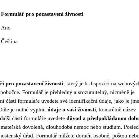
Formulář pro pozastavení živnosti
Ano
Čeština
ři pro pozastavení živnosti
, který je k dispozici na webovýc
pobočce. Formulář je přehledný a srozumitelný, nicméně je
í části formuláře uvedete své identifikační údaje, jako je jm
Dále je nutné vyplnit
údaje o vaší živnosti
, konkrétně název
V další části formuláře uvedete
důvod a předpokládanou dob
 mateřská dovolená, dlouhodobá nemoc nebo studium. Posle
nostenský úřad. Formulář můžete doručit osobně, poštou neb