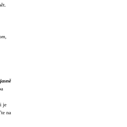
ět.
om,
jasně
ba
i je
ťte na