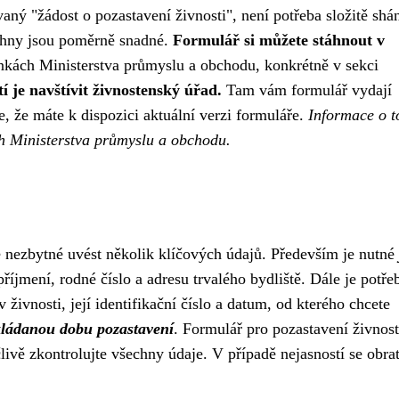
aný "žádost o pozastavení živnosti", není potřeba složitě shán
echny jsou poměrně snadné.
Formulář si můžete stáhnout v
kách Ministerstva průmyslu a obchodu, konkrétně v sekci
í je navštívit živnostenský úřad.
Tam vám formulář vydají
e, že máte k dispozici aktuální verzi formuláře.
Informace o t
ch Ministerstva průmyslu a obchodu.
e nezbytné uvést několik klíčových údajů. Především je nutné
říjmení, rodné číslo a adresu trvalého bydliště. Dále je potře
 živnosti, její identifikační číslo a datum, od kterého chcete
kládanou dobu pozastavení
. Formulář pro pozastavení živnost
livě zkontrolujte všechny údaje. V případě nejasností se obra