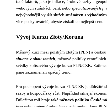
řadě faktorů, jako je inflace, úrokové sazby a geopol
webových stránkách bank nebo
specializovaných fi
nejvýhodnější využít služeb
směnáren s výhodným
více poskytovatelů, abyste získali co nejlepší cenu.
Vývoj Kurzu Złotý/Koruna
Měnový kurz mezi polským złotým (PLN) a českou 
situace v obou zemích
, měnové politiky centrálních
svědky kolísavého vývoje kurzu PLN/CZK. Zatímco v
jsme zaznamenali opačný trend.
Pro pochopení vývoje kurzu PLN/CZK je důležité s
sazby a hospodářský růst. Například silnější ekonom
Důležitou roli hraje také
měnová politika České n
trhu nebo změny úrokových sazeb mohou kurz PLN/C