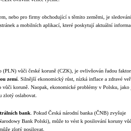
kem, nebo pro firmy obchodující s těmito zeměmi, je sledován
ánek a mobilních aplikací, které poskytují aktuální informa
o (PLN) vůči české koruně (CZK), je ovlivňován řadou faktor
bou zemí
. Silnější ekonomický růst, nízká inflace a zdravé ve
ho vůči koruně. Naopak, ekonomické problémy v Polsku, jako 
 zlotý oslabovat.
trálních bank
. Pokud Česká národní banka (ČNB) zvyšuje
(Narodowy Bank Polski), může to vést k posilování koruny vů
ůže zlotý posilovat.