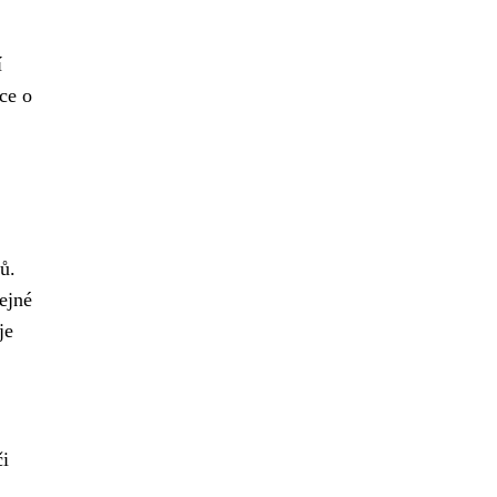
í
ce o
ů.
řejné
je
či