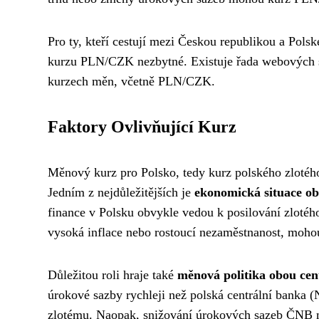
Pro ty, kteří cestují mezi Českou republikou a Pols
kurzu PLN/CZK nezbytné. Existuje řada webových str
kurzech měn, včetně PLN/CZK.
Faktory Ovlivňující Kurz
Měnový kurz pro Polsko, tedy kurz polského zlotéh
Jedním z nejdůležitějších je
ekonomická situace o
finance v Polsku obvykle vedou k posilování zloté
vysoká inflace nebo rostoucí nezaměstnanost, mohou
Důležitou roli hraje také
měnová politika obou cen
úrokové sazby rychleji než polská centrální banka 
zlotému. Naopak, snižování úrokových sazeb ČNB m