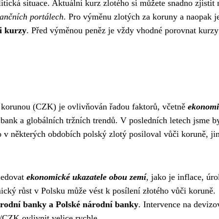
itická situace. Aktuální kurz zlotého si můžete snadno zjistit 
nančních portálech
. Pro výměnu zlotých za koruny a naopak j
i kurzy
. Před výměnou peněz je vždy vhodné porovnat kurzy
korunou (CZK) je ovlivňován řadou faktorů, včetně
ekonomi
 bank a globálních tržních trendů. V posledních letech jsme by
 některých obdobích polský zlotý posiloval vůči koruně, ji
ledovat
ekonomické ukazatele obou zemí
, jako je inflace, úr
ický růst v Polsku může vést k posílení złotého vůči koruně.
árodní banky a Polské národní banky
. Intervence na deviz
ZK ovlivnit velice rychle.