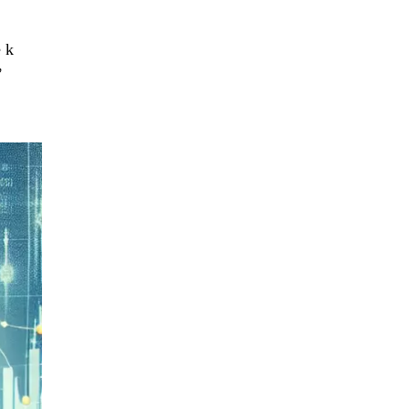
e k
ť