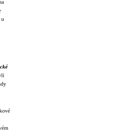
na
e
 u
cké
li
ndy
okové
ovém