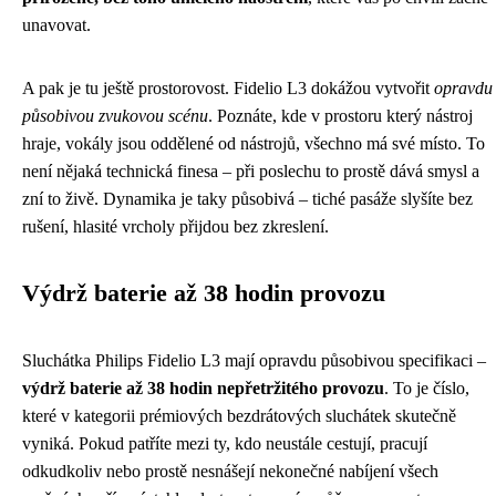
unavovat.
A pak je tu ještě prostorovost. Fidelio L3 dokážou vytvořit
opravdu
působivou zvukovou scénu
. Poznáte, kde v prostoru který nástroj
hraje, vokály jsou oddělené od nástrojů, všechno má své místo. To
není nějaká technická finesa – při poslechu to prostě dává smysl a
zní to živě. Dynamika je taky působivá – tiché pasáže slyšíte bez
rušení, hlasité vrcholy přijdou bez zkreslení.
Výdrž baterie až 38 hodin provozu
Sluchátka Philips Fidelio L3 mají opravdu působivou specifikaci –
výdrž baterie až 38 hodin nepřetržitého provozu
. To je číslo,
které v kategorii prémiových bezdrátových sluchátek skutečně
vyniká. Pokud patříte mezi ty, kdo neustále cestují, pracují
odkudkoliv nebo prostě nesnášejí nekonečné nabíjení všech