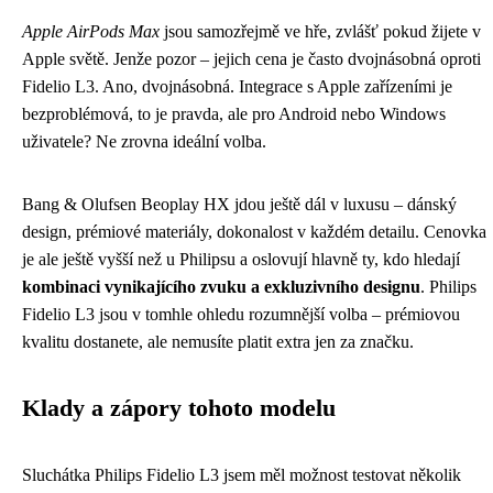
Apple AirPods Max
jsou samozřejmě ve hře, zvlášť pokud žijete v
Apple světě. Jenže pozor – jejich cena je často dvojnásobná oproti
Fidelio L3. Ano, dvojnásobná. Integrace s Apple zařízeními je
bezproblémová, to je pravda, ale pro Android nebo Windows
uživatele? Ne zrovna ideální volba.
Bang & Olufsen Beoplay HX jdou ještě dál v luxusu – dánský
design, prémiové materiály, dokonalost v každém detailu. Cenovka
je ale ještě vyšší než u Philipsu a oslovují hlavně ty, kdo hledají
kombinaci vynikajícího zvuku a exkluzivního designu
. Philips
Fidelio L3 jsou v tomhle ohledu rozumnější volba – prémiovou
kvalitu dostanete, ale nemusíte platit extra jen za značku.
Klady a zápory tohoto modelu
Sluchátka Philips Fidelio L3 jsem měl možnost testovat několik