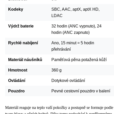
Kodeky
SBC, AAC, aptX, aptX HD,
LDAC
Výdrž baterie
32 hodin (ANC vypnuto), 24
hodin (ANC zapnuto)
Rychlé nabíjení
Ano, 15 minut = 5 hodin
přehrávání
Materiál náušníků
Paměťová pěna potažená kůží
Hmotnost
360 g
Ovládání
Dotykové ovládání
Pouzdro
Pevné cestovní pouzdro v balení
Materiál reaguje na teplo vaší pokožky a postupně se formuje podle
tvaru hlavy a ušních boltců. Díky tomu nedochází k nepříjemnému