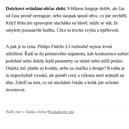
Dotykové ovládání občas zlobí.
Většinou funguje dobře, ale čas
od času prostě nereaguje, nebo naopak spustí něco, co jste nechtěli.
Když třeba jen upravujete sluchátka na hlavě, může se stát, že
omylem pozastavíte hudbu. Chce to trochu zvyku a trpělivosti.
A pak je tu cena.
Philips Fidelio L3 rozhodně nejsou levná
záležitost.
Řadí se do prémiového segmentu, kde konkurence nabízí
podobné nebo dokdy lepší parametry za stejné nebo nižší peníze.
Otázka zní: platíte za kvalitu, nebo za značku a design? Kvalita je
tu nepochybně vysoká, ale poměr ceny a výkonu není nejlepší na
trhu. Záleží na tom, co od sluchátek čekáte a kolik jste ochotni
investovat.
Našli jste v článku chybu?
Kontaktujte nás