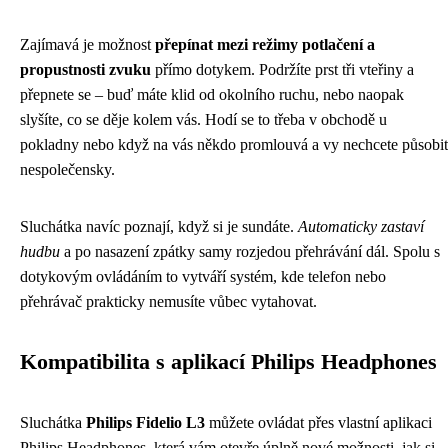
Zajímavá je možnost
přepínat mezi režimy potlačení a
propustnosti zvuku
přímo dotykem. Podržíte prst tři vteřiny a
přepnete se – buď máte klid od okolního ruchu, nebo naopak
slyšíte, co se děje kolem vás. Hodí se to třeba v obchodě u
pokladny nebo když na vás někdo promlouvá a vy nechcete působit
nespolečensky.
Sluchátka navíc poznají, když si je sundáte.
Automaticky zastaví
hudbu
a po nasazení zpátky samy rozjedou přehrávání dál. Spolu s
dotykovým ovládáním to vytváří systém, kde telefon nebo
přehrávač prakticky nemusíte vůbec vytahovat.
Kompatibilita s aplikací Philips Headphones
Sluchátka
Philips Fidelio L3
můžete ovládat přes vlastní aplikaci
Philips Headphones, která vám otevře úplně nové možnosti, jak si