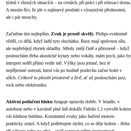
týdnů v různých situacích – na cestách, při práci i při relaxaci doma.
A musím říct, že jde o zajímavý produkt s výraznými přednostmi,
ale i pár mouchy.
Začněme tím nejlepším.
Zvuk je prostě skvělý.
Philips evidentně
věděl, co dělá, když ladil tyto sluchátka. Basy mají správnou sílu,
ale nepřebíjejí zbytek skladby. Středy znějí čistě a přirozeně – když
poslouchám třeba akustické kytary nebo vokály, mám pocit, jako by
interpret seděl přímo vedle mě. Výšky jsou jemné, bez té
nepříjemné ostrosti, která vás po hodině poslechu začne bolet v
uších.
Celkově to působí prostorně a živě
, ať už poslouchám jazz,
rock nebo elektroniku.
Aktivní potlačení hluku
funguje opravdu dobře. V letadle, v
autobuse nebo v kavárně plné lidí dokáže Fidelio L3 vytvořit kolem
vás klidnou bublinu. Konstantní zvuky jako hučení motoru
prakticky zmizí. A když potřebujete slyšet, co se děje kolem – třeba
při nákupu nebo na ulici – stačí zapnout režim propustnosti.