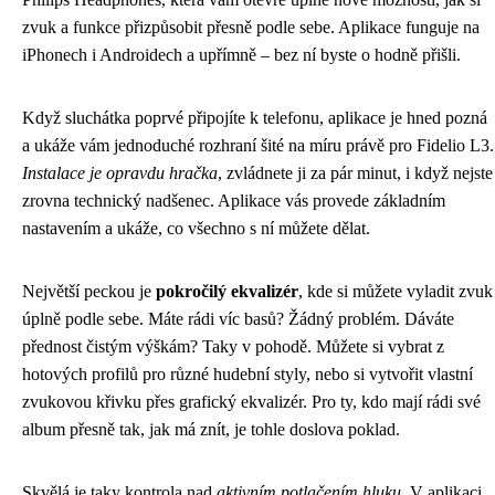
zvuk a funkce přizpůsobit přesně podle sebe. Aplikace funguje na
iPhonech i Androidech a upřímně – bez ní byste o hodně přišli.
Když sluchátka poprvé připojíte k telefonu, aplikace je hned pozná
a ukáže vám jednoduché rozhraní šité na míru právě pro Fidelio L3.
Instalace je opravdu hračka
, zvládnete ji za pár minut, i když nejste
zrovna technický nadšenec. Aplikace vás provede základním
nastavením a ukáže, co všechno s ní můžete dělat.
Největší peckou je
pokročilý ekvalizér
, kde si můžete vyladit zvuk
úplně podle sebe. Máte rádi víc basů? Žádný problém. Dáváte
přednost čistým výškám? Taky v pohodě. Můžete si vybrat z
hotových profilů pro různé hudební styly, nebo si vytvořit vlastní
zvukovou křivku přes grafický ekvalizér. Pro ty, kdo mají rádi své
album přesně tak, jak má znít, je tohle doslova poklad.
Skvělá je taky kontrola nad
aktivním potlačením hluku
. V aplikaci