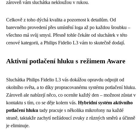
zároveň vám sluchátka nekloužou v rukou.
Celkově z toho dýchá kvalita a pozornost k detailům. Od
barevného provedení přes umístění loga až po každou šroubku –
všechno má svůj smysl. Přesně tohle čekáte od sluchátek v této
cenové kategorii, a Philips Fidelio L3 vám to skutečně dodají.
Aktivní potlačení hluku s režimem Aware
Sluchátka Philips Fidelio L3 vás dokážou opravdu odpojit od
okolního světa, a to díky propracovanému systému potlačení hluku.
Zároveň ale nabízejí něco, co oceníte každý den – možnost zůstat v
kontaktu s tím, co se děje kolem vás.
Hybridní systém aktivního
potlačení hluku
tady pracuje s několika mikrofony na každé
straně, taktakže zachytí nežádoucí zvuky z různých směrů a účinně
je eliminuje.