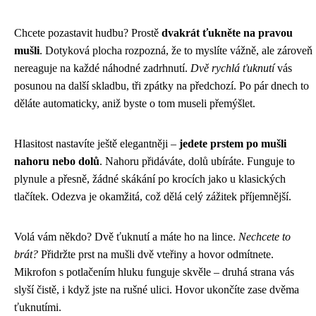
Chcete pozastavit hudbu? Prostě
dvakrát ťukněte na pravou
mušli
. Dotyková plocha rozpozná, že to myslíte vážně, ale zároveň
nereaguje na každé náhodné zadrhnutí.
Dvě rychlá ťuknutí
vás
posunou na další skladbu, tři zpátky na předchozí. Po pár dnech to
děláte automaticky, aniž byste o tom museli přemýšlet.
Hlasitost nastavíte ještě elegantněji –
jedete prstem po mušli
nahoru nebo dolů
. Nahoru přidáváte, dolů ubíráte. Funguje to
plynule a přesně, žádné skákání po krocích jako u klasických
tlačítek. Odezva je okamžitá, což dělá celý zážitek příjemnější.
Volá vám někdo? Dvě ťuknutí a máte ho na lince.
Nechcete to
brát?
Přidržte prst na mušli dvě vteřiny a hovor odmítnete.
Mikrofon s potlačením hluku funguje skvěle – druhá strana vás
slyší čistě, i když jste na rušné ulici. Hovor ukončíte zase dvěma
ťuknutími.