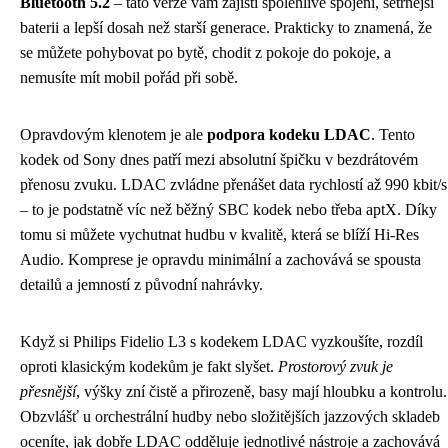
Bluetooth 5.2
– tato verze vám zajistí spolehlivé spojení, šetrnější
baterii a lepší dosah než starší generace. Prakticky to znamená, že
se můžete pohybovat po bytě, chodit z pokoje do pokoje, a
nemusíte mít mobil pořád při sobě.
Opravdovým klenotem je ale
podpora kodeku LDAC
. Tento
kodek od Sony dnes patří mezi absolutní špičku v bezdrátovém
přenosu zvuku. LDAC zvládne přenášet data rychlostí až 990 kbit/s
– to je podstatně víc než běžný SBC kodek nebo třeba aptX. Díky
tomu si můžete vychutnat hudbu v kvalitě, která se blíží Hi-Res
Audio. Komprese je opravdu minimální a zachovává se spousta
detailů a jemností z původní nahrávky.
Když si Philips Fidelio L3 s kodekem LDAC vyzkoušíte, rozdíl
oproti klasickým kodekům je fakt slyšet.
Prostorový zvuk je
přesnější
, výšky zní čistě a přirozeně, basy mají hloubku a kontrolu.
Obzvlášť u orchestrální hudby nebo složitějších jazzových skladeb
oceníte, jak dobře LDAC odděluje jednotlivé nástroje a zachovává