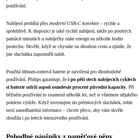
používání.
Nabíjení probíhá přes
moderní USB-C konektor
– rychle a
spolehlivě. K dispozici je také rychlé nabíjení, takže po pouhých
patnácti minutách u nabíječky máte energii na několik hodin
poslechu. Skvělé, když se chystáte na dlouhou cestu a zjistíte, že
jste sluchátka zapomněli nabít.
Použitá lithium-iontová baterie je navržená pro dlouhodobé
používání. Philips garantuje, že
i po pěti stech nabíjecích cyklech
si baterie udrží aspoň osmdesát procent původní kapacity
. Při
běžném používání to znamená několik let, než si všimnete nějakého
poklesu výdrže. Když investujete do prémiových sluchátek, tohle
není zanedbatelná informace – chcete přece, aby vám skvěle
sloužila i po letech intenzivního používání.
Pohodlné náušníky z paměťové pěny