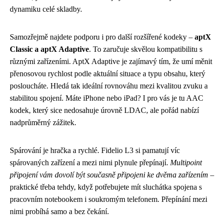
dynamiku celé skladby.
Samozřejmě najdete podporu i pro další rozšířené kodeky –
aptX
Classic a aptX Adaptive
. To zaručuje skvělou kompatibilitu s
různými zařízeními. AptX Adaptive je zajímavý tím, že umí měnit
přenosovou rychlost podle aktuální situace a typu obsahu, který
posloucháte. Hledá tak ideální rovnováhu mezi kvalitou zvuku a
stabilitou spojení. Máte iPhone nebo iPad? I pro vás je tu AAC
kodek, který sice nedosahuje úrovně LDAC, ale pořád nabízí
nadprůměrný zážitek.
Spárování je hračka a rychlé. Fidelio L3 si pamatují víc
spárovaných zařízení a mezi nimi plynule přepínají.
Multipoint
připojení vám dovolí být současně připojeni ke dvěma zařízením
–
praktické třeba tehdy, když potřebujete mít sluchátka spojena s
pracovním notebookem i soukromým telefonem. Přepínání mezi
nimi probíhá samo a bez čekání.