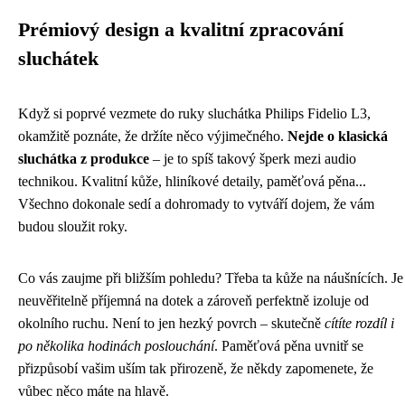
Prémiový design a kvalitní zpracování
sluchátek
Když si poprvé vezmete do ruky sluchátka Philips Fidelio L3,
okamžitě poznáte, že držíte něco výjimečného.
Nejde o klasická
sluchátka z produkce
– je to spíš takový šperk mezi audio
technikou. Kvalitní kůže, hliníkové detaily, paměťová pěna...
Všechno dokonale sedí a dohromady to vytváří dojem, že vám
budou sloužit roky.
Co vás zaujme při bližším pohledu? Třeba ta kůže na náušnících. Je
neuvěřitelně příjemná na dotek a zároveň perfektně izoluje od
okolního ruchu. Není to jen hezký povrch – skutečně
cítíte rozdíl i
po několika hodinách poslouchání
. Paměťová pěna uvnitř se
přizpůsobí vašim uším tak přirozeně, že někdy zapomenete, že
vůbec něco máte na hlavě.