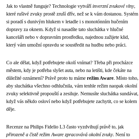
Jak to vlastně funguje? Technologie vytváří
inverzní zvukové vlny
,
které rušivé zvuky prostě zruší dřív, než se k vám dostanou. Systém
si poradí s dunivým hlukem v letadle i s monotónním hučením
dopravy za oknem. Když si nasadíte tato sluchátka v hlučné
kanceláři nebo v dopravním prostředku, najednou zažijete klid,
který vám umožní opravdu se soustředit na hudbu nebo práci.
Co ale dělat, když potřebujete okolí vnímat? Třeba při procházce
městem, kdy je potřeba slyšet auta, nebo na letišti, kde čekáte na
důležité oznámení? Právě proto tu máme
režim Aware
. Místo toho,
aby sluchátka všechno odhlučnila, vám tenhle režim naopak okolní
zvuky selektivně propouští a zesiluje. Nemusíte sluchátka sundávat,
když vás někdo osloví nebo když potřebujete zachytit, co se kolem
děje.
Recenze na Philips Fidelio L3 často vyzdvihují právě to, jak
přirozeně a čistě režim Aware zpracovává okolní zvuky
. Není to