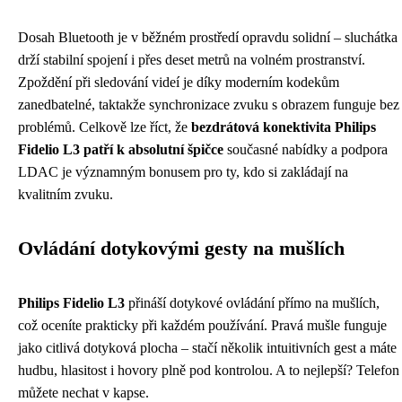
Dosah Bluetooth je v běžném prostředí opravdu solidní – sluchátka
drží stabilní spojení i přes deset metrů na volném prostranství.
Zpoždění při sledování videí je díky moderním kodekům
zanedbatelné, taktakže synchronizace zvuku s obrazem funguje bez
problémů. Celkově lze říct, že
bezdrátová konektivita Philips
Fidelio L3 patří k absolutní špičce
současné nabídky a podpora
LDAC je významným bonusem pro ty, kdo si zakládají na
kvalitním zvuku.
Ovládání dotykovými gesty na mušlích
Philips Fidelio L3
přináší dotykové ovládání přímo na mušlích,
což oceníte prakticky při každém používání. Pravá mušle funguje
jako citlivá dotyková plocha – stačí několik intuitivních gest a máte
hudbu, hlasitost i hovory plně pod kontrolou. A to nejlepší? Telefon
můžete nechat v kapse.