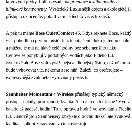
kovovými prvky, Philips vsadil na
prémiové textilní potahy a
hliníkové komponenty
. Výsledek? Luxusnější dojem a ekologičtější
přístup, což oceníte, pokud vám na těchto věcech záleží.
A pak tu máme
Bose QuietComfort 45
. Když řeknete Bose, každý
ví – pohodlí na prvním místě. Jejich potlačení hluku je fenomenální
a můžete je mít na hlavě celé hodiny bez sebemenšího tlaku.
Cenově se pohybují v podobných vodách jako Fidelio L3.
Zvukově ale Bose volí vyváženější a klidnější přístup, což někomu
bude vyhovovat víc, někomu zase míň. Záleží, co preferujete –
expresivnější zvuk nebo vyrovnaný poslech.
Sennheiser Momentum 4 Wireless
přinášejí typický německý
přístup – detaily, přirozenost, kvalita. A co je u nich úžasné? Výdrž
baterie až padesát hodin! To je opravdu hodně ve srovnání s Fidelio
L3. Cenově jsou Sennheisery obvykle o trochu dražší, ale zvuková
kvalita a solidní zpracování za to často stojí.