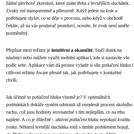
žádné plechové zkreslení, které znáte třeba z levnějších sluchátek.
Zvuky zní transparentně a přirozeně. Když jedete na kole a
potřebujete slyšet, co se děje v provozu, nebo když v obchodě
čekáte, až na vás prodavač promluví, oceníte, že zvuk není uměle
pozměněný.
Přepínat mezi režimy je
intuitivní a okamžité
. Stačí dotek na
náušnici nebo můžete využít mobilní aplikaci, kde si nastavíte vše
podle sebe. Aplikace vám dá prostor vyladit si sílu potlačení hluku i
citlivost režimu Aware přesně tak, jak potřebujete v konkrétní
chvíli.
Jak účinné to potlačení hluku vlastně je? V optimálních
podmínkách dokáže systém odstranit až osmdesát procent okolního
ruchu, což jsou hodnoty srovnatelné s tím nejlepším, co na trhu
najdete. A co je důležité –
aktivní potlačení hluku nepokazí kvalitu
zvuku
. Některá levnější sluchátka totiž s tímhle problémem bojují,