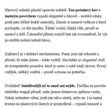
Hlavový můstek působí opravdu solidně.
Ten prémiový kov s
matným povrchem
vypadá elegantně a hlavně – nesbírá otisky
prstů jako běžné lesklé materiály. Zkuste si nastavit velikost a hned
pochopíte, co tím myslím. Žádné vrzání, žádná vůle, prostě se
nastaví a drží. Čalounění přitom rozloží tlak tak rovnoměrně, že vás
po delším nošení nebolí hlava.
Zajímavý je i skládací mechanismus. Panty jsou tak robustní a
přesné, že máte jistotu – tohle vydrží.
Sluchátka se elegantně složí
do kompaktního pouzdra
, které je samo o sobě malý skvost. Pevný
vnějšek, měkký vnitřek – prostě ochrana na jedničku.
Ovládání?
Intuitivnější už to snad ani nejde.
Tlačítka na pravém
náušníku reagují přesně, máte jasnou hmatovou zpětnou vazbu.
Nikdy nebudete váhat, jestli jste něco stiskli, nebo ne. I ta matná
textura na plastových částech je promyšlená – vypadá luxusně a