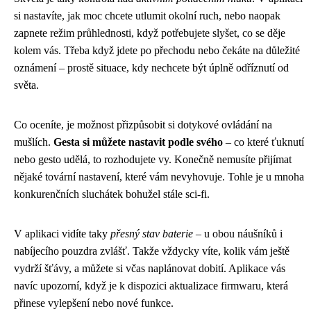
si nastavíte, jak moc chcete utlumit okolní ruch, nebo naopak
zapnete režim průhlednosti, když potřebujete slyšet, co se děje
kolem vás. Třeba když jdete po přechodu nebo čekáte na důležité
oznámení – prostě situace, kdy nechcete být úplně odříznutí od
světa.
Co oceníte, je možnost přizpůsobit si dotykové ovládání na
mušlích.
Gesta si můžete nastavit podle svého
– co které ťuknutí
nebo gesto udělá, to rozhodujete vy. Konečně nemusíte přijímat
nějaké tovární nastavení, které vám nevyhovuje. Tohle je u mnoha
konkurenčních sluchátek bohužel stále sci-fi.
V aplikaci vidíte taky
přesný stav baterie
– u obou náušníků i
nabíjecího pouzdra zvlášť. Takže vždycky víte, kolik vám ještě
vydrží šťávy, a můžete si včas naplánovat dobití. Aplikace vás
navíc upozorní, když je k dispozici aktualizace firmwaru, která
přinese vylepšení nebo nové funkce.