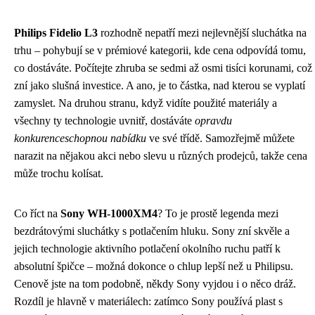
Philips Fidelio L3
rozhodně nepatří mezi nejlevnější sluchátka na
trhu – pohybují se v prémiové kategorii, kde cena odpovídá tomu,
co dostáváte. Počítejte zhruba se sedmi až osmi tisíci korunami, což
zní jako slušná investice. A ano, je to částka, nad kterou se vyplatí
zamyslet. Na druhou stranu, když vidíte použité materiály a
všechny ty technologie uvnitř, dostáváte
opravdu
konkurenceschopnou nabídku
ve své třídě. Samozřejmě můžete
narazit na nějakou akci nebo slevu u různých prodejců, takže cena
může trochu kolísat.
Co říct na
Sony WH-1000XM4
? To je prostě legenda mezi
bezdrátovými sluchátky s potlačením hluku. Sony zní skvěle a
jejich technologie aktivního potlačení okolního ruchu patří k
absolutní špičce – možná dokonce o chlup lepší než u Philipsu.
Cenově jste na tom podobně, někdy Sony vyjdou i o něco dráž.
Rozdíl je hlavně v materiálech: zatímco Sony používá plast s