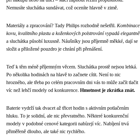
Nemusíte sluchátka sundávat, což oceníte hlavně v zimě.
Materiály a zpracování? Tady Philips rozhodně nešetřil.
Kombinace
kovu, kvalitního plastu a koženkových polstrování vypadá elegantně
a sluchátka působí luxusně. Náušníky jsou příjemně měkké, dají se
složit a přiložené pouzdro je chrání při přenášení.
Teď k těm méně příjemným věcem. Sluchátka prostě nejsou lehká.
Po několika hodinách na hlavě to začnete cítit. Není to nic
hrozného, ale třeba po celém pracovním dni vás to může začít tlačit
víc než lehčí modely od konkurence.
Hmotnost je zkrátka znát.
Baterie vydrží tak dvacet až třicet hodin s aktivním potlačením
hluku. To je solidní, ale nic převratného. Některé konkurenční
modely v podobné cenové kategorii nabízejí víc. Nabíjení trvá
přiměřeně dlouho, ale také nic rychlého.