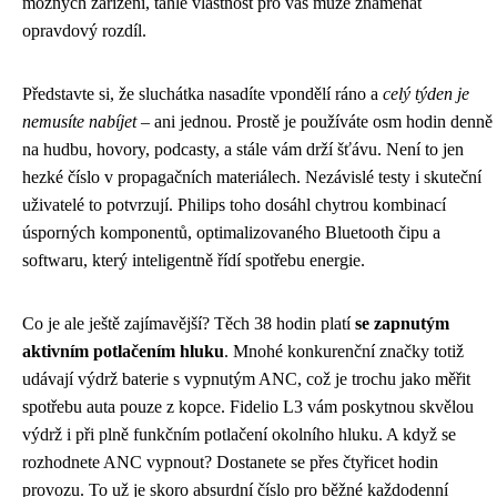
možných zařízení, tahle vlastnost pro vás může znamenat
opravdový rozdíl.
Představte si, že sluchátka nasadíte vpondělí ráno a
celý týden je
nemusíte nabíjet
– ani jednou. Prostě je používáte osm hodin denně
na hudbu, hovory, podcasty, a stále vám drží šťávu. Není to jen
hezké číslo v propagačních materiálech. Nezávislé testy i skuteční
uživatelé to potvrzují. Philips toho dosáhl chytrou kombinací
úsporných komponentů, optimalizovaného Bluetooth čipu a
softwaru, který inteligentně řídí spotřebu energie.
Co je ale ještě zajímavější? Těch 38 hodin platí
se zapnutým
aktivním potlačením hluku
. Mnohé konkurenční značky totiž
udávají výdrž baterie s vypnutým ANC, což je trochu jako měřit
spotřebu auta pouze z kopce. Fidelio L3 vám poskytnou skvělou
výdrž i při plně funkčním potlačení okolního hluku. A když se
rozhodnete ANC vypnout? Dostanete se přes čtyřicet hodin
provozu. To už je skoro absurdní číslo pro běžné každodenní