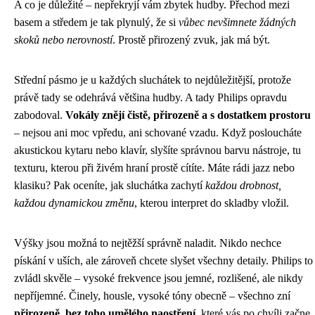
A co je důležité – nepřekryjí vám zbytek hudby. Přechod mezi
basem a středem je tak plynulý, že si
vůbec nevšimnete žádných
skoků nebo nerovností
. Prostě přirozený zvuk, jak má být.
Střední pásmo je u každých sluchátek to nejdůležitější, protože
právě tady se odehrává většina hudby. A tady Philips opravdu
zabodoval.
Vokály znějí čistě, přirozeně a s dostatkem prostoru
– nejsou ani moc vpředu, ani schované vzadu. Když posloucháte
akustickou kytaru nebo klavír, slyšíte správnou barvu nástroje, tu
texturu, kterou při živém hraní prostě cítíte. Máte rádi jazz nebo
klasiku? Pak oceníte, jak sluchátka zachytí
každou drobnost,
každou dynamickou změnu
, kterou interpret do skladby vložil.
Výšky jsou možná to nejtěžší správně naladit. Nikdo nechce
pískání v uších, ale zároveň chcete slyšet všechny detaily. Philips to
zvládl skvěle – vysoké frekvence jsou jemné, rozlišené, ale nikdy
nepříjemné. Činely, housle, vysoké tóny obecně – všechno zní
přirozeně, bez toho umělého naostření
, které vás po chvíli začne