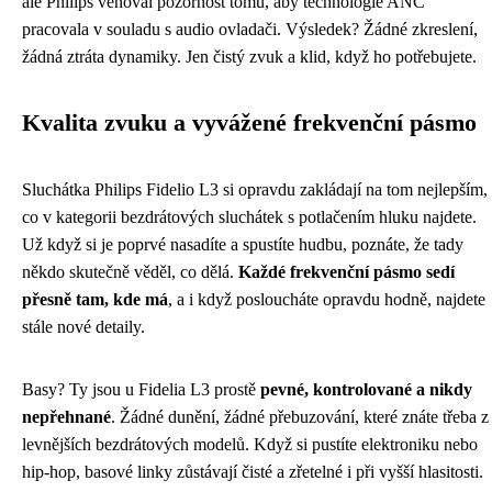
ale Philips věnoval pozornost tomu, aby technologie ANC
pracovala v souladu s audio ovladači. Výsledek? Žádné zkreslení,
žádná ztráta dynamiky. Jen čistý zvuk a klid, když ho potřebujete.
Kvalita zvuku a vyvážené frekvenční pásmo
Sluchátka Philips Fidelio L3 si opravdu zakládají na tom nejlepším,
co v kategorii bezdrátových sluchátek s potlačením hluku najdete.
Už když si je poprvé nasadíte a spustíte hudbu, poznáte, že tady
někdo skutečně věděl, co dělá.
Každé frekvenční pásmo sedí
přesně tam, kde má
, a i když posloucháte opravdu hodně, najdete
stále nové detaily.
Basy? Ty jsou u Fidelia L3 prostě
pevné, kontrolované a nikdy
nepřehnané
. Žádné dunění, žádné přebuzování, které znáte třeba z
levnějších bezdrátových modelů. Když si pustíte elektroniku nebo
hip-hop, basové linky zůstávají čisté a zřetelné i při vyšší hlasitosti.