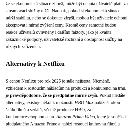
že se ekonomická situace zhorší, může být ochota uživatelů platit za
streamovací služby nižší. Naopak, pokud si ekonomická situace
udrží stabilitu, nebo se dokonce zlepší, mohou být uživatelé ochotni
akceptovat i mírné zvýšení ceny. Kromě ceny samotné budou
reakce uživatelů ovlivněny i dalšími faktory, jako je kvalita
zákaznické podpory, uživatelské rozhraní a dostupnost služby na
různých zařízeních.
Alternativy k Netflixu
S cenou Netflixu pro rok 2025 je stále nejistota. Nicméně,
vzhledem k rostoucím nákladům na produkci a konkurenci na trhu,
je
pravděpodobné, že se předplatné mírně zvýší
. Pokud hledáte
alternativy, existuje několik možností.
HBO Max
nabízí širokou
škálu filmů a seriálů, včetně produkce HBO, za
konkurenceschopnou cenu.
Amazon Prime Video
, které je součástí
předplatného Amazon Prime a nabízí rostoucí knihovnu filmů a