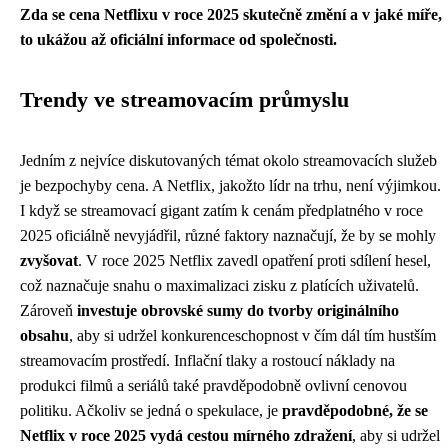
Zda se cena Netflixu v roce 2025 skutečně změní a v jaké míře,
to ukážou až oficiální informace od společnosti.
Trendy ve streamovacím průmyslu
Jedním z nejvíce diskutovaných témat okolo streamovacích služeb
je bezpochyby cena. A Netflix, jakožto lídr na trhu, není výjimkou.
I když se streamovací gigant zatím k cenám předplatného v roce
2025 oficiálně nevyjádřil, různé faktory naznačují, že by se mohly
zvyšovat
. V roce 2025 Netflix zavedl opatření proti sdílení hesel,
což naznačuje snahu o maximalizaci zisku z platících uživatelů.
Zároveň
investuje obrovské sumy do tvorby originálního
obsahu
, aby si udržel konkurenceschopnost v čím dál tím hustším
streamovacím prostředí. Inflační tlaky a rostoucí náklady na
produkci filmů a seriálů také pravděpodobně ovlivní cenovou
politiku. Ačkoliv se jedná o spekulace, je
pravděpodobné, že se
Netflix v roce 2025 vydá cestou mírného zdražení
, aby si udržel