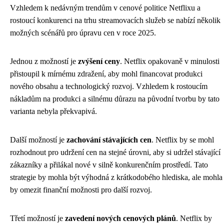
Vzhledem k nedávným trendům v cenové politice Netflixu a
rostoucí konkurenci na trhu streamovacích služeb se nabízí několik
možných scénářů pro úpravu cen v roce 2025.
Jednou z možností je
zvýšení ceny
. Netflix opakovaně v minulosti
přistoupil k mírnému zdražení, aby mohl financovat produkci
nového obsahu a technologický rozvoj. Vzhledem k rostoucím
nákladům na produkci a silnému důrazu na původní tvorbu by tato
varianta nebyla překvapivá.
Další možností je
zachování stávajících cen
. Netflix by se mohl
rozhodnout pro udržení cen na stejné úrovni, aby si udržel stávající
zákazníky a přilákal nové v silně konkurenčním prostředí. Tato
strategie by mohla být výhodná z krátkodobého hlediska, ale mohla
by omezit finanční možnosti pro další rozvoj.
Třetí možností je
zavedení nových cenových plánů
. Netflix by