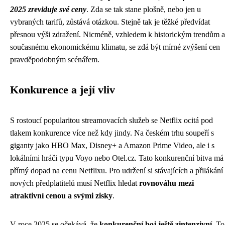
2025 zreviduje své ceny
. Zda se tak stane plošně, nebo jen u
vybraných tarifů, zůstává otázkou. Stejně tak je těžké předvídat
přesnou výši zdražení. Nicméně, vzhledem k historickým trendům a
současnému ekonomickému klimatu, se zdá být mírné zvýšení cen
pravděpodobným scénářem.
Konkurence a její vliv
S rostoucí popularitou streamovacích služeb se Netflix ocitá pod
tlakem konkurence více než kdy jindy. Na českém trhu soupeří s
giganty jako HBO Max, Disney+ a Amazon Prime Video, ale i s
lokálními hráči typu Voyo nebo Otel.cz. Tato konkurenční bitva má
přímý dopad na cenu Netflixu. Pro udržení si stávajících a přilákání
nových předplatitelů musí Netflix hledat
rovnováhu mezi
atraktivní cenou a svými zisky
.
V roce 2025 se očekává, že
konkurenční boj ještě zintenzivní
. To