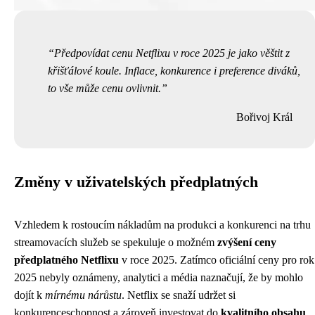
Předpovídat cenu Netflixu v roce 2025 je jako věštit z
křišťálové koule. Inflace, konkurence i preference diváků,
to vše může cenu ovlivnit.
Bořivoj Král
Změny v uživatelských předplatných
Vzhledem k rostoucím nákladům na produkci a konkurenci na trhu
streamovacích služeb se spekuluje o možném
zvýšení ceny
předplatného Netflixu
v roce 2025. Zatímco oficiální ceny pro rok
2025 nebyly oznámeny, analytici a média naznačují, že by mohlo
dojít k
mírnému nárůstu
. Netflix se snaží udržet si
konkurenceschopnost a zároveň investovat do
kvalitního obsahu
,