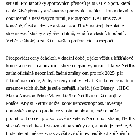
seriálů. Pro fanoušky sportovních přenosů je tu OTV Sport, která
nabízí živé přenosy a záznamy sportovních událostí. Pro milovníky
dokumentů a nezávislých filmů je k dispozici DAFilms.cz. A
konečně, Česká televize a slovenská RTVS nabízejí bezplatné
streamovací služby s výběrem filmů, seriálů a vlastních pořadů.
Výběr je široký a záleží na vašich preferencích a rozpočtu.
Předpovídat ceny čehokoli v dnešní době je jako věštit z křišťálové
koule, a ceny streamovacích služeb nejsou výjimkou. I když
Netflix
zatím oficiálně neoznámil žádné změny cen pro rok 2025, pár
faktorů naznačuje, že by se ceny mohly hýbat. Konkurence na trhu
streamovacích služeb je stále ostřejší, s hráči jako Disney+, HBO
Max a Amazon Prime Video, kteří se Netflixu snaží ukrojit z
koláče. Aby si Netflix udržel konkurenceschopnost, investuje
obrovské sumy do produkce vlastního obsahu, což se může
promítnout do cen pro koncové uživatele. Na druhou stranu, Netflix
si je vědom citlivosti zákazníků na změny cen, a proto je možné, že
bude hledat jiné cesty, jak zvýšit své příjmy, například zpřísněním