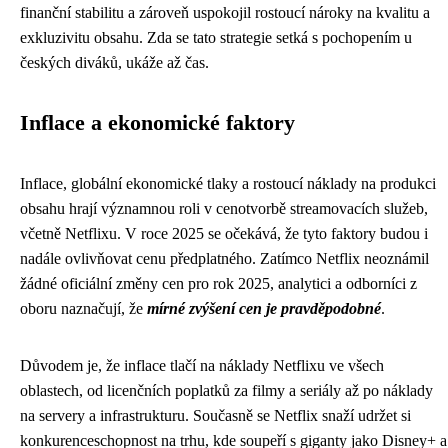
finanční stabilitu a zároveň uspokojil rostoucí nároky na kvalitu a
exkluzivitu obsahu. Zda se tato strategie setká s pochopením u
českých diváků, ukáže až čas.
Inflace a ekonomické faktory
Inflace, globální ekonomické tlaky a rostoucí náklady na produkci
obsahu hrají významnou roli v cenotvorbě streamovacích služeb,
včetně Netflixu. V roce 2025 se očekává, že tyto faktory budou i
nadále ovlivňovat cenu předplatného. Zatímco Netflix neoznámil
žádné oficiální změny cen pro rok 2025, analytici a odborníci z
oboru naznačují, že
mírné zvýšení cen je pravděpodobné
.
Důvodem je, že inflace tlačí na náklady Netflixu ve všech
oblastech, od licenčních poplatků za filmy a seriály až po náklady
na servery a infrastrukturu. Současně se Netflix snaží udržet si
konkurenceschopnost na trhu, kde soupeří s giganty jako Disney+ a