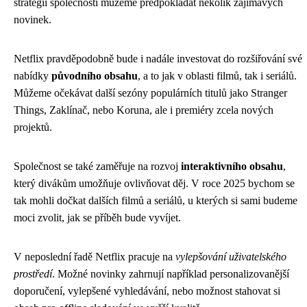
strategií společnosti můžeme předpokládat několik zajímavých
novinek.
Netflix pravděpodobně bude i nadále investovat do rozšiřování své
nabídky
původního obsahu
, a to jak v oblasti filmů, tak i seriálů.
Můžeme očekávat další sezóny populárních titulů jako Stranger
Things, Zaklínač, nebo Koruna, ale i premiéry zcela nových
projektů.
Společnost se také zaměřuje na rozvoj
interaktivního obsahu
,
který divákům umožňuje ovlivňovat děj. V roce 2025 bychom se
tak mohli dočkat dalších filmů a seriálů, u kterých si sami budeme
moci zvolit, jak se příběh bude vyvíjet.
V neposlední řadě Netflix pracuje na
vylepšování uživatelského
prostředí
. Možné novinky zahrnují například personalizovanější
doporučení, vylepšené vyhledávání, nebo možnost stahovat si