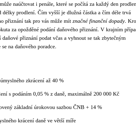
ůže naúčtovat i penále, které se počítá za každý den prodlen
 délky prodlení. Čím vyšší je dlužná částka a čím déle trvá
ho přiznání tak pro vás může mít
značné finanční dopady
. Kr
 pokuta za opožděné podání daňového přiznání. V krajním příp
ší daňové přiznání podat včas a vyhnout se tak zbytečným
te se na daňového poradce.
 úmyslného zkrácení až 40 %
lení s podáním 0,05 % z daně, maximálně 200 000 Kč
novený základní úrokovou sazbou ČNB + 14 %
slného krácení daně ve větší míře