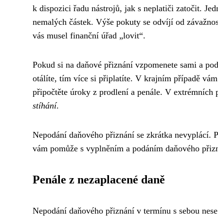
k dispozici řadu nástrojů, jak s neplatiči zatočit. J
nemalých částek. Výše pokuty se odvíjí od závažnost
vás musel finanční úřad „lovit“.
Pokud si na daňové přiznání vzpomenete sami a pod
otálíte, tím více si připlatíte. V krajním případě vá
připočtěte úroky z prodlení a penále. V extrémních
stíhání
.
Nepodání daňového přiznání se zkrátka nevyplácí. P
vám pomůže s vyplněním a podáním daňového přizn
Penále z nezaplacené daně
Nepodání daňového přiznání v termínu s sebou nese 