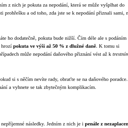
edním z nich je pokuta za nepodání, která se může vyšplhat do
i prohřešku a od toho, zda jste se k nepodání přiznali sami, 
áte ho dodatečně, pokuta bude nižší. Čím déle ale s podáním
m hrozí
pokuta ve výši až 50 % z dlužné daně
. K tomu si
 případech může nepodání daňového přiznání vést až k
trestní
okud si s něčím nevíte rady, obraťte se na daňového poradce
ání a vyhnete se tak zbytečným komplikacím.
nepříjemné následky. Jedním z nich je i
penále z nezaplace