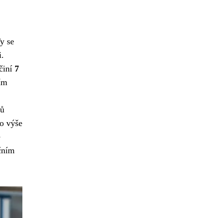
Ty se
i.
 činí
7
Čím
ků
o výše
é
čním