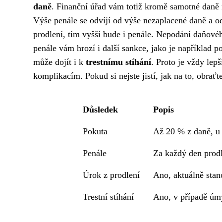
daně
. Finanční úřad vám totiž kromě samotné daně m
Výše penále se odvíjí od výše nezaplacené daně a od
prodlení, tím vyšší bude i penále. Nepodání daňové
penále vám hrozí i další sankce, jako je například
může dojít i k
trestnímu stíhání
. Proto je vždy lep
komplikacím. Pokud si nejste jistí, jak na to, obrať
Důsledek
Popis
Pokuta
Až 20 % z daně, u
Penále
Za každý den prod
Úrok z prodlení
Ano, aktuálně sta
Trestní stíhání
Ano, v případě úmy