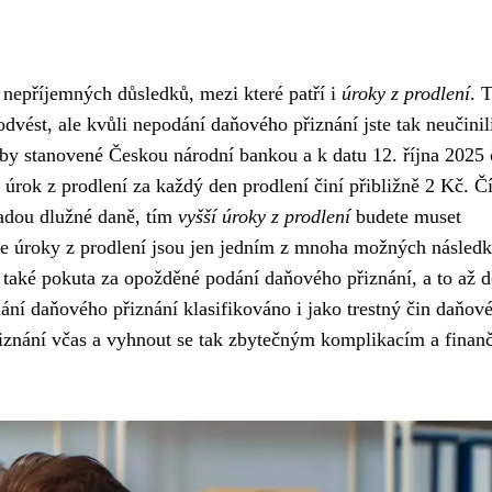
nepříjemných důsledků, mezi které patří i
úroky z prodlení
. 
 odvést, ale kvůli nepodání daňového přiznání jste tak neučinil
zby stanovené Českou národní bankou a k datu 12. října 2025
 úrok z prodlení za každý den prodlení činí přibližně 2 Kč. 
radou dlužné daně, tím
vyšší úroky z prodlení
budete muset
, že úroky z prodlení jsou jen jedním z mnoha možných násled
také pokuta za opožděné podání daňového přiznání, a to až d
í daňového přiznání klasifikováno i jako trestný čin daňov
řiznání včas a vyhnout se tak zbytečným komplikacím a finan