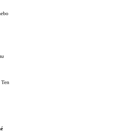
nebo
mu
. Ten
né