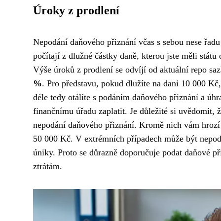
Úroky z prodlení
Nepodání daňového přiznání včas s sebou nese řadu 
počítají z dlužné částky daně, kterou jste měli státu
Výše úroků z prodlení se odvíjí od aktuální repo sa
%
. Pro představu, pokud dlužíte na dani 10 000 Kč,
déle tedy otálíte s podáním daňového přiznání a úh
finančnímu úřadu zaplatit. Je důležité si uvědomit
nepodání daňového přiznání. Kromě nich vám hrozí 
50 000 Kč. V extrémních případech může být nepodán
úniky. Proto se důrazně doporučuje podat daňové p
ztrátám.