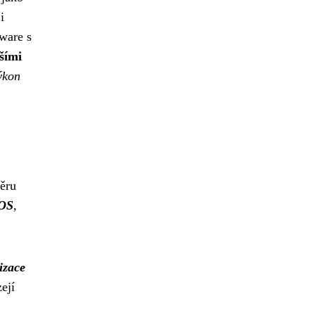
i
ware s
ššími
ýkon
běru
 OS
,
izace
ejí