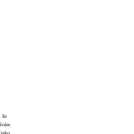
 že
íváte.
 jako