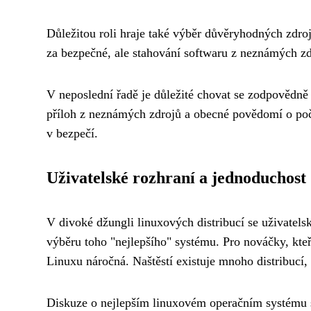
Důležitou roli hraje také výběr důvěryhodných zdroj
za bezpečné, ale stahování softwaru z neznámých zd
V neposlední řadě je důležité chovat se zodpovědně i
příloh z neznámých zdrojů a obecné povědomí o počí
v bezpečí.
Uživatelské rozhraní a jednoduchost
V divoké džungli linuxových distribucí se uživatels
výběru toho "nejlepšího" systému. Pro nováčky, kt
Linuxu náročná. Naštěstí existuje mnoho distribucí, 
Diskuze o nejlepším linuxovém operačním systému se