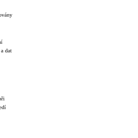
žovány
ní
a dat
ři
edí