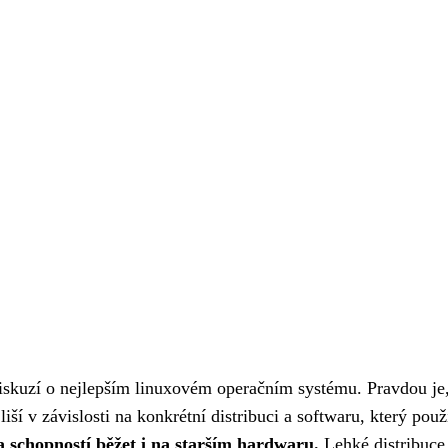
skuzí o nejlepším linuxovém operačním systému. Pravdou je,
ší v závislosti na konkrétní distribuci a softwaru, který použ
a schopností běžet i na starším hardwaru.
Lehké distribuce