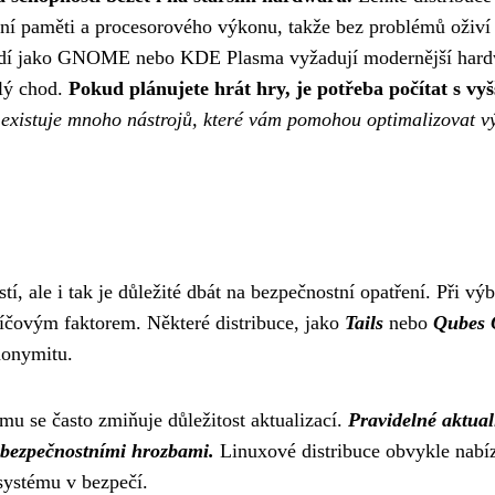
í paměti a procesorového výkonu, takže bez problémů oživí 
středí jako GNOME nebo KDE Plasma vyžadují modernější hard
lý chod.
Pokud plánujete hrát hry, je potřeba počítat s vy
 existuje mnoho nástrojů, které vám pomohou optimalizovat v
, ale i tak je důležité dbát na bezpečnostní opatření. Při vý
klíčovým faktorem. Některé distribuce, jako
Tails
nebo
Qubes
nonymitu.
u se často zmiňuje důležitost aktualizací.
Pravidelné aktual
 bezpečnostními hrozbami.
Linuxové distribuce obvykle nabíz
systému v bezpečí.