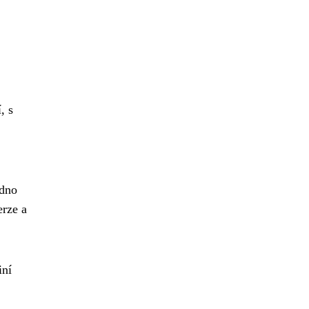
, s
adno
erze a
iní