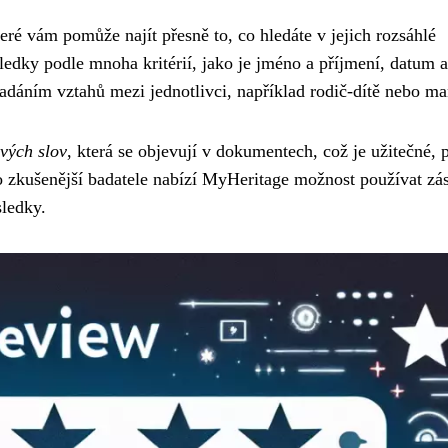
teré vám pomůže najít přesně to, co hledáte v jejich rozsáhlé
ledky podle mnoha kritérií, jako je jméno a příjmení, datum 
adáním vztahů mezi jednotlivci, například rodič-dítě nebo ma
ových slov
, která se objevují v dokumentech, což je užitečné,
ro zkušenější badatele nabízí MyHeritage možnost používat zá
sledky.