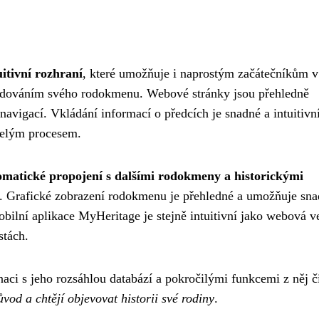
uitivní rozhraní
, které umožňuje i naprostým začátečníkům v
 budováním svého rodokmenu. Webové stránky jsou přehledně
avigací. Vkládání informací o předcích je snadné a intuitivní
celým procesem.
omatické propojení s dalšími rodokmeny a historickými
ů. Grafické zobrazení rodokmenu je přehledné a umožňuje sn
obilní aplikace MyHeritage je stejně intuitivní jako webová v
stách.
aci s jeho rozsáhlou databází a pokročilými funkcemi z něj č
ůvod a chtějí objevovat historii své rodiny
.