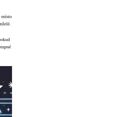
a místo
nželé.
 pokud
stupné