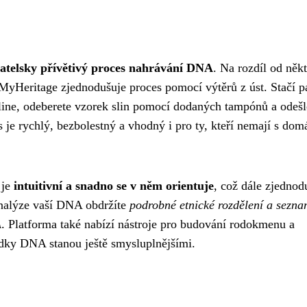
vatelsky přívětivý proces nahrávání DNA
. Na rozdíl od něk
MyHeritage zjednodušuje proces pomocí výtěrů z úst. Stačí p
nline, odeberete vzorek slin pomocí dodaných tampónů a odešl
s je rychlý, bezbolestný a vhodný i pro ty, kteří nemají s dom
 je
intuitivní a snadno se v něm orientuje
, což dále zjednod
analýze vaší DNA obdržíte
podrobné etnické rozdělení a sezn
A
. Platforma také nabízí nástroje pro budování rodokmenu a
ledky DNA stanou ještě smysluplnějšími.