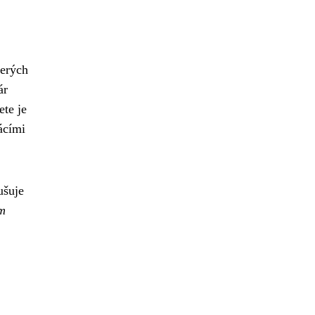
terých
ár
ete je
ácími
ušuje
am