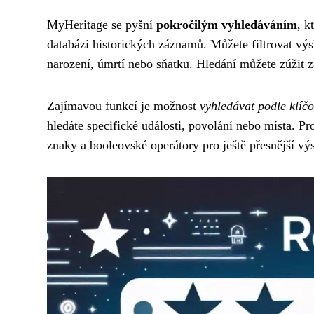
MyHeritage se pyšní
pokročilým vyhledáváním
, k
databázi historických záznamů. Můžete filtrovat výs
narození, úmrtí nebo sňatku. Hledání můžete zúžit z
Zajímavou funkcí je možnost
vyhledávat podle klíč
hledáte specifické události, povolání nebo místa. P
znaky a booleovské operátory pro ještě přesnější vý