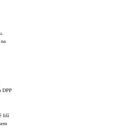
u.
 na
í
 u DPP
 liší
isem