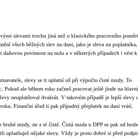
ovými slevami trochu jiná než u klasického pracovního poměr
nění všech běžných slev na dani, jako je sleva na poplatníka,
žit daňovou povinnost na nulu a v některých případech i vést k
avatele, slevy se ti uplatní už při výpočtu čisté mzdy. To
. Pokud ale během roku začneš pracovat ještě jinde na hlavn
 slevy neuplatňoval dvakrát. V takovém případě je lepší slevy
roku. Finanční úřad ti pak případný přeplatek na dani vrátí.
 z hrubé mzdy, ne z té čisté. Čistá mzda u DPP se pak od hrubé
estli uplatňuješ nějaké slevy. Vždy je proto dobré si před podp