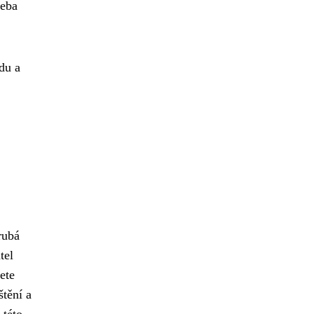
řeba
du a
rubá
tel
ete
štění a
 této