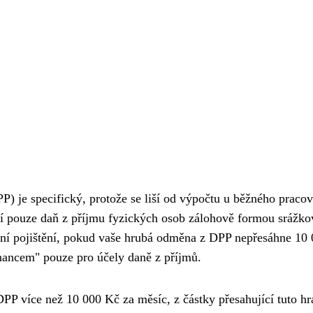
) je specifický, protože se liší od výpočtu u běžného praco
í pouze daň z příjmu fyzických osob zálohově formou srážko
tní pojištění, pokud vaše hrubá odměna z DPP nepřesáhne 10
nancem" pouze pro účely daně z příjmů.
PP více než 10 000 Kč za měsíc, z částky přesahující tuto hr