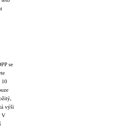
t
e
DPP se
ete
ž 10
ouze
ožitý,
tá výši
. V
í