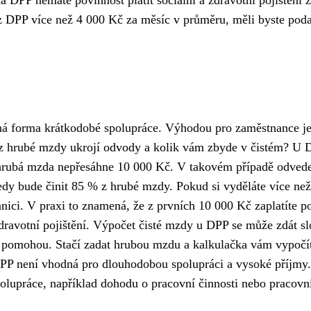
z DPP více než 4 000 Kč za měsíc v průměru, měli byste poda
ná forma krátkodobé spolupráce. Výhodou pro zaměstnance j
e z hrubé mzdy ukrojí odvody a kolik vám zbyde v čistém? U 
še hrubá mzda nepřesáhne 10 000 Kč. V takovém případě odved
edy bude činit 85 % z hrubé mzdy. Pokud si vyděláte více ne
anici. V praxi to znamená, že z prvních 10 000 Kč zaplatíte p
zdravotní pojištění. Výpočet čisté mzdy u DPP se může zdát sl
ím pomohou. Stačí zadat hrubou mzdu a kalkulačka vám vypočí
 DPP není vhodná pro dlouhodobou spolupráci a vysoké příjmy
polupráce, například dohodu o pracovní činnosti nebo pracovn