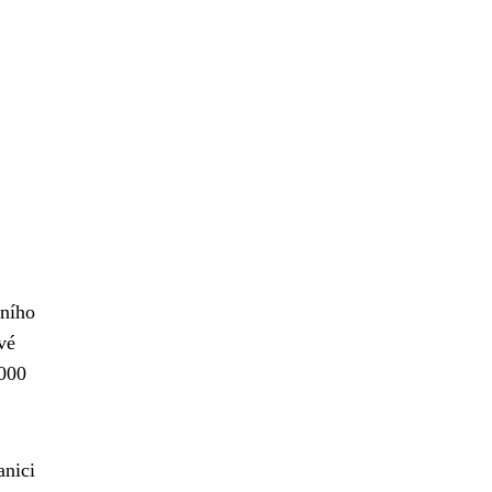
vního
vé
 000
anici