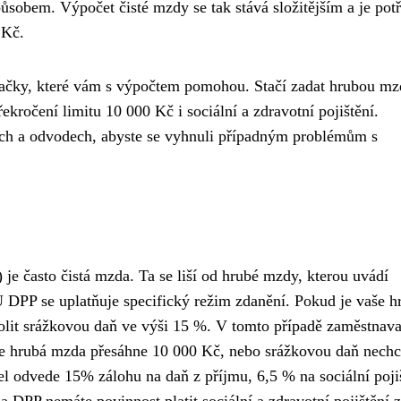
způsobem. Výpočet čisté mzdy se tak stává složitějším a je pot
 Kč.
ulačky, které vám s výpočtem pomohou. Stačí zadat hrubou mz
kročení limitu 10 000 Kč i sociální a zdravotní pojištění.
mech a odvodech, abyste se vyhnuli případným problémům s
je často čistá mzda. Ta se liší od hrubé mzdy, kterou uvádí
 DPP se uplatňuje specifický režim zdanění. Pokud je vaše h
lit srážkovou daň ve výši 15 %. V tomto případě zaměstnava
aše hrubá mzda přesáhne 10 000 Kč, nebo srážkovou daň nechc
tel odvede 15% zálohu na daň z příjmu, 6,5 % na sociální poji
 DPP nemáte povinnost platit sociální a zdravotní pojištění z