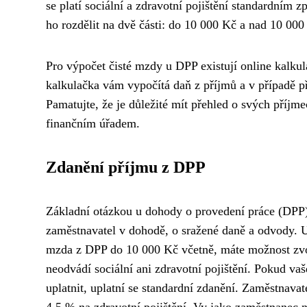
se platí sociální a zdravotní pojištění standardním 
ho rozdělit na dvě části: do 10 000 Kč a nad 10 000
Pro výpočet čisté mzdy u DPP existují online kalk
kalkulačka vám vypočítá daň z příjmů a v případě pře
Pamatujte, že je důležité mít přehled o svých příj
finančním úřadem.
Zdanění příjmu z DPP
Základní otázkou u dohody o provedení práce (DPP) 
zaměstnavatel v dohodě, o sražené daně a odvody. U
mzda z DPP do 10 000 Kč včetně, máte možnost zvo
neodvádí sociální ani zdravotní pojištění. Pokud v
uplatnit, uplatní se standardní zdanění. Zaměstnava
4,5 % na zdravotní pojištění. Vy jako zaměstnanec na