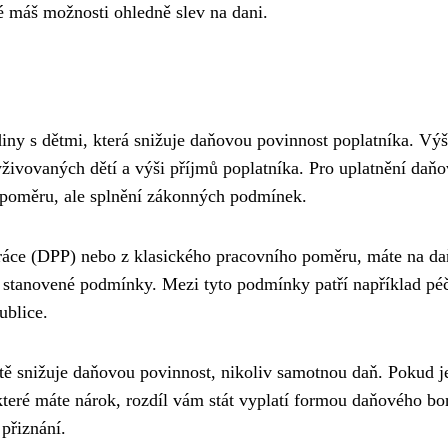
é máš možnosti ohledně slev na dani.
diny s dětmi, která snižuje daňovou povinnost poplatníka. Vý
yživovaných dětí a výši příjmů poplatníka. Pro uplatnění daň
o poměru, ale splnění zákonných podmínek.
ráce (DPP) nebo z klasického pracovního poměru, máte na d
 stanovené podmínky. Mezi tyto podmínky patří například pé
ublice.
ítě snižuje daňovou povinnost, nikoliv samotnou daň. Pokud j
teré máte nárok, rozdíl vám stát vyplatí formou daňového bo
přiznání.