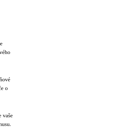
še
ového
aňové
če o
e vaše
nusu.