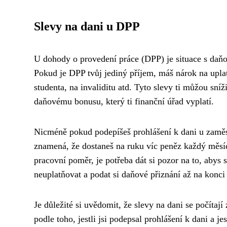
Slevy na dani u DPP
U dohody o provedení práce (DPP) je situace s daň
Pokud je DPP tvůj jediný příjem, máš nárok na uplat
studenta, na invaliditu atd. Tyto slevy ti můžou sní
daňovému bonusu, který ti finanční úřad vyplatí.
Nicméně pokud podepíšeš prohlášení k dani u zaměstn
znamená, že dostaneš na ruku víc peněz každý měsíc
pracovní poměr, je potřeba dát si pozor na to, abys
neuplatňovat a podat si daňové přiznání až na konci 
Je důležité si uvědomit, že slevy na dani se počítají
podle toho, jestli jsi podepsal prohlášení k dani a j