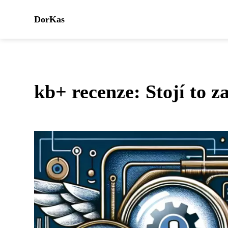
DorKas
kb+ recenze: Stojí to z