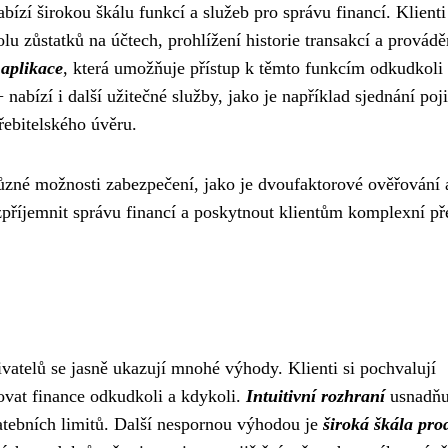
ízí širokou škálu funkcí a služeb pro správu financí. Klienti
lu zůstatků na účtech, prohlížení historie transakcí a provádě
 aplikace
, která umožňuje přístup k těmto funkcím odkudkoli
bízí i další užitečné služby, jako je například sjednání poji
řebitelského úvěru.
různé možnosti zabezpečení, jako je dvoufaktorové ověřování 
zpříjemnit správu financí a poskytnout klientům komplexní př
vatelů se jasně ukazují mnohé výhody. Klienti si pochvalují
ovat finance odkudkoli a kdykoli.
Intuitivní rozhraní
usnadňu
latebních limitů. Další nespornou výhodou je
široká škála pro