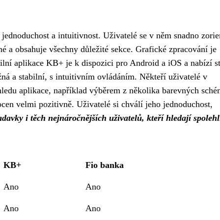
ednoduchost a intuitivnost. Uživatelé se v něm snadno zorien
né a obsahuje všechny důležité sekce. Grafické zpracování je
lní aplikace KB+ je k dispozici pro Android a iOS a nabízí s
ná a stabilní, s intuitivním ovládáním. Někteří uživatelé v
ledu aplikace, například výběrem z několika barevných sché
en velmi pozitivně. Uživatelé si chválí jeho jednoduchost,
davky i těch nejnáročnějších uživatelů, kteří hledají spoleh
KB+
Fio banka
Ano
Ano
Ano
Ano