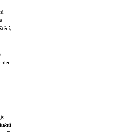
ní
 a
štění,
a
ehled
je
duktů