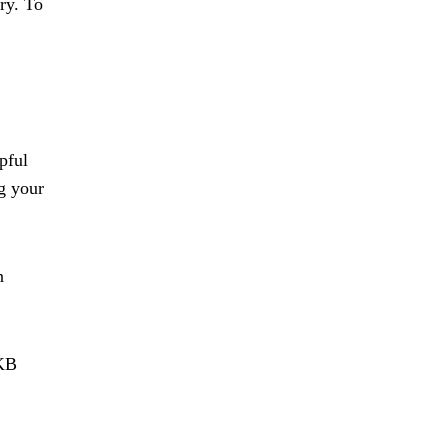
ry. To
pful
g your
n
 KB