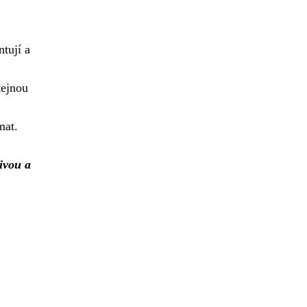
tují a
tejnou
mat.
livou a