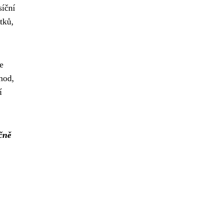
síční
tků,
e
hod,
í
čně