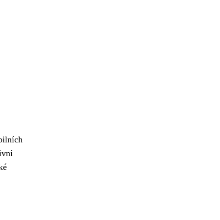
ilních
ivní
ké