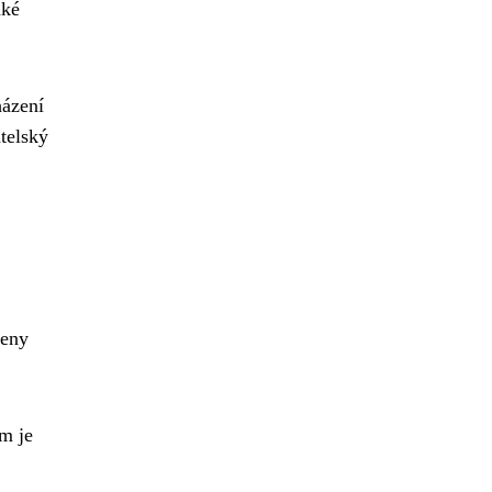
aké
házení
telský
šeny
m je