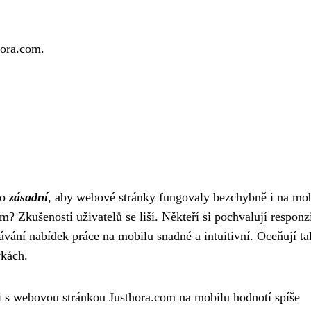
hora.com.
to
zásadní
, aby webové stránky fungovaly bezchybně i na mob
m? Zkušenosti uživatelů se liší. Někteří si pochvalují responz
ávání nabídek práce na mobilu snadné a intuitivní. Oceňují ta
vkách.
ti s webovou stránkou Justhora.com na mobilu hodnotí spíše