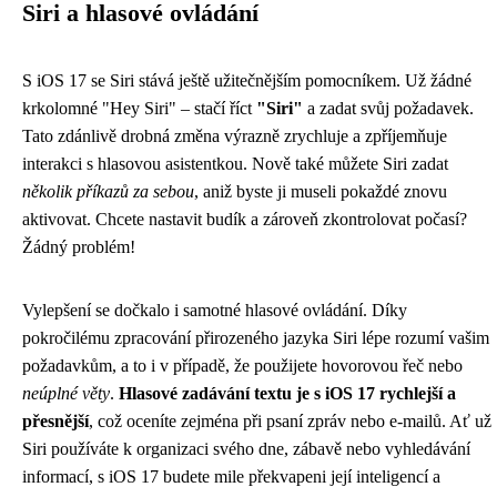
Siri a hlasové ovládání
S iOS 17 se Siri stává ještě užitečnějším pomocníkem. Už žádné
krkolomné "Hey Siri" – stačí říct
"Siri"
a zadat svůj požadavek.
Tato zdánlivě drobná změna výrazně zrychluje a zpříjemňuje
interakci s hlasovou asistentkou. Nově také můžete Siri zadat
několik příkazů za sebou
, aniž byste ji museli pokaždé znovu
aktivovat. Chcete nastavit budík a zároveň zkontrolovat počasí?
Žádný problém!
Vylepšení se dočkalo i samotné hlasové ovládání. Díky
pokročilému zpracování přirozeného jazyka Siri lépe rozumí vašim
požadavkům, a to i v případě, že použijete hovorovou řeč nebo
neúplné věty
.
Hlasové zadávání textu je s iOS 17 rychlejší a
přesnější
, což oceníte zejména při psaní zpráv nebo e-mailů. Ať už
Siri používáte k organizaci svého dne, zábavě nebo vyhledávání
informací, s iOS 17 budete mile překvapeni její inteligencí a