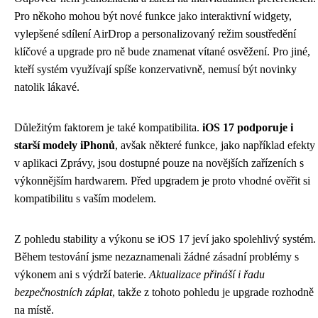
Pro někoho mohou být nové funkce jako interaktivní widgety,
vylepšené sdílení AirDrop a personalizovaný režim soustředění
klíčové a upgrade pro ně bude znamenat vítané osvěžení. Pro jiné,
kteří systém využívají spíše konzervativně, nemusí být novinky
natolik lákavé.
Důležitým faktorem je také kompatibilita.
iOS 17 podporuje i
starší modely iPhonů
, avšak některé funkce, jako například efekty
v aplikaci Zprávy, jsou dostupné pouze na novějších zařízeních s
výkonnějším hardwarem. Před upgradem je proto vhodné ověřit si
kompatibilitu s vaším modelem.
Z pohledu stability a výkonu se iOS 17 jeví jako spolehlivý systém.
Během testování jsme nezaznamenali žádné zásadní problémy s
výkonem ani s výdrží baterie.
Aktualizace přináší i řadu
bezpečnostních záplat
, takže z tohoto pohledu je upgrade rozhodně
na místě.