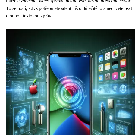
můžete
zanechat video zprávu, pokud vám někdo nezvedne hovor
.
To se hodí, když potřebujete sdělit něco důležitého a nechcete psát
dlouhou textovou zprávu.