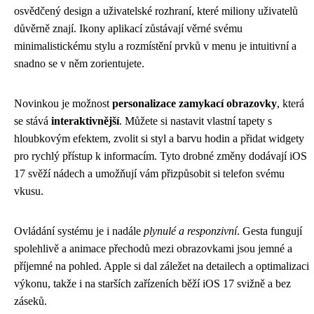
osvědčený design a uživatelské rozhraní, které miliony uživatelů
důvěrně znají. Ikony aplikací zůstávají věrné svému
minimalistickému stylu a rozmístění prvků v menu je intuitivní a
snadno se v něm zorientujete.
Novinkou je možnost
personalizace zamykací obrazovky
, která
se stává
interaktivnější
. Můžete si nastavit vlastní tapety s
hloubkovým efektem, zvolit si styl a barvu hodin a přidat widgety
pro rychlý přístup k informacím. Tyto drobné změny dodávají iOS
17 svěží nádech a umožňují vám přizpůsobit si telefon svému
vkusu.
Ovládání systému je i nadále
plynulé a responzivní
. Gesta fungují
spolehlivě a animace přechodů mezi obrazovkami jsou jemné a
příjemné na pohled. Apple si dal záležet na detailech a optimalizaci
výkonu, takže i na starších zařízeních běží iOS 17 svižně a bez
záseků.