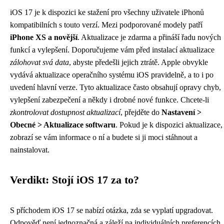
iOS 17 je k dispozici ke stažení pro všechny uživatele iPhonů
kompatibilních s touto verzí. Mezi podporované modely patří
iPhone XS a novější
. Aktualizace je zdarma a přináší řadu nových
funkcí a vylepšení. Doporučujeme vám před instalací aktualizace
zálohovat svá data
, abyste předešli jejich ztrátě. Apple obvykle
vydává aktualizace operačního systému iOS pravidelně, a to i po
uvedení hlavní verze. Tyto aktualizace často obsahují opravy chyb,
vylepšení zabezpečení a někdy i drobné nové funkce. Chcete-li
zkontrolovat dostupnost aktualizací
, přejděte do
Nastavení >
Obecné > Aktualizace softwaru
. Pokud je k dispozici aktualizace,
zobrazí se vám informace o ní a budete si ji moci stáhnout a
nainstalovat.
Verdikt: Stojí iOS 17 za to?
S příchodem iOS 17 se nabízí otázka, zda se vyplatí upgradovat.
Odpověď není jednoznačná a záleží na individuálních preferencích.