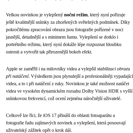
Velkou novinkou je vylepšený
noční režim
, který nyní pořizuje
ještě kvalitnější snímky za zhoršených světelných podmínek. Díky
pokročilému zpracování obrazu jsou fotografie pořízené v noci
jasnější, detailnější a s minimem šumu. Vylepšení se dotklo i
portrétního režimu, který nyní dokáže lépe rozpoznat hloubku
ostrosti a vytvořit tak přirozenější bokeh efekt.
Apple se zaměřil i na milovníky videa a vylepšil
stabilizaci obrazu
při natáčení
. Výsledkem jsou plynulejší a profesionálněji vypadající
videa, a to i při natáčení z ruky. Novinkou je také možnost natáčet
videa ve vysokém dynamickém rozsahu Dolby Vision HDR s vyšší
snímkovou frekvencí, což ocení zejména náročnější uživatelé.
Celkově lze říci, že iOS 17 přináší do oblasti fotoaparátu a
fotografie řadu zajímavých novinek a vylepšení, která posouvají
uživatelský zážitek opět o krok dál.