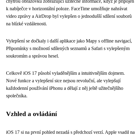
chytrou obrazovku zobrazující užitečné informace, když je připojen
k nabíječce v horizontální poloze. FaceTime umožňuje nahrávat
video zprávy a AirDrop byl vylepšen o jednodušší sdílení souborů
na blízké vzdálenosti.
Vylepšení se dočkaly i další aplikace jako Mapy s offline navigací,
Připomínky s možností sdílených seznamů a Safari s vylepšeným
soukromím a správou hesel.
Celkově iOS 17 působí vyladěnějším a intuitivnějším dojmem.
Nové funkce a vylepšení sice nejsou revoluční, ale vylepšují
každodenní používání iPhonu a dělají z něj ještě užitečnějšího
společníka.
Vzhled a ovládání
iOS 17 si na první pohled nezadá s předchozí verzí. Apple vsadil na