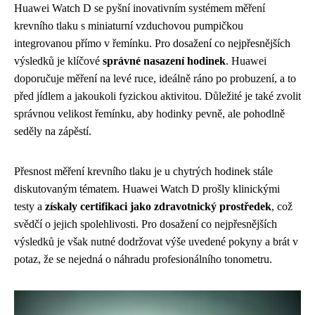
Huawei Watch D se pyšní inovativním systémem měření
krevního tlaku s miniaturní vzduchovou pumpičkou
integrovanou přímo v řemínku. Pro dosažení co nejpřesnějších
výsledků je klíčové
správné nasazení hodinek
. Huawei
doporučuje měření na levé ruce, ideálně ráno po probuzení, a to
před jídlem a jakoukoli fyzickou aktivitou. Důležité je také zvolit
správnou velikost řemínku, aby hodinky pevně, ale pohodlně
seděly na zápěstí.
Přesnost měření krevního tlaku je u chytrých hodinek stále
diskutovaným tématem. Huawei Watch D prošly klinickými
testy a
získaly certifikaci jako zdravotnický prostředek
, což
svědčí o jejich spolehlivosti. Pro dosažení co nejpřesnějších
výsledků je však nutné dodržovat výše uvedené pokyny a brát v
potaz, že se nejedná o náhradu profesionálního tonometru.