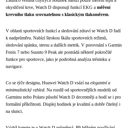
Zatímco většina chytrých hodinek nabízí pouze měření tepu a
okysličení krve, Watch D disponují funkcí EKG a
měření
krevního tlaku srovnatelnou s klasickým tlakoměrem
.
V oblasti sportovních funkcí a sledování zdraví se Watch D řadí
k nadprůměru. Nabízí širokou škálu sportovních režimů,
sledování spánku, stresu a dalších metrik. V porovnání s Garmin
Fenix 7 nebo Suunto 9 Peak ale postrádá některé pokročilé
funkce pro sportovce, jako je podrobná analýza tréninku a
navigace.
Co se týče designu, Huawei Watch D vsází na
elegantní a
minimalistický vzhled
. Na rozdíl od sportovnějších modelů od
Garminu nebo Polaru působí Watch D decentněji a hodí se i pro
formální příležitosti. Displej hodinek je kvalitní a dobře čitelný i
na slunci.
Výdrž baterie je u Watch D průměrná. Při běžném používání