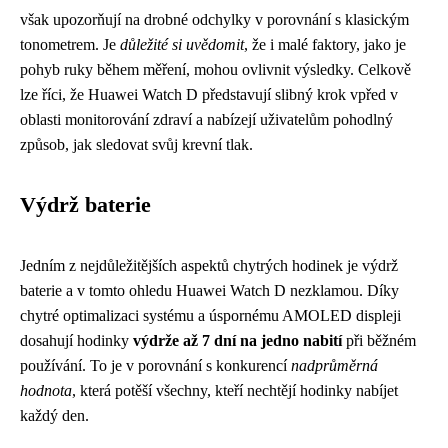
však upozorňují na drobné odchylky v porovnání s klasickým
tonometrem. Je
důležité si uvědomit
, že i malé faktory, jako je
pohyb ruky během měření, mohou ovlivnit výsledky. Celkově
lze říci, že Huawei Watch D představují slibný krok vpřed v
oblasti monitorování zdraví a nabízejí uživatelům pohodlný
způsob, jak sledovat svůj krevní tlak.
Výdrž baterie
Jedním z nejdůležitějších aspektů chytrých hodinek je výdrž
baterie a v tomto ohledu Huawei Watch D nezklamou. Díky
chytré optimalizaci systému a úspornému AMOLED displeji
dosahují hodinky
výdrže až 7 dní na jedno nabití
při běžném
používání. To je v porovnání s konkurencí
nadprůměrná
hodnota
, která potěší všechny, kteří nechtějí hodinky nabíjet
každý den.