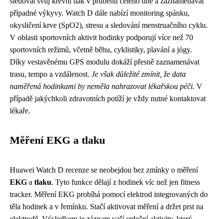
sledovat svůj krevní tlak v průběhu celého dne a zaznamenávat
případné výkyvy. Watch D dále nabízí monitoring spánku,
okysličení krve (SpO2), stresu a sledování menstruačního cyklu.
V oblasti sportovních aktivit hodinky podporují více než 70
sportovních režimů, včetně běhu, cyklistiky, plavání a jógy.
Díky vestavěnému GPS modulu dokáží přesně zaznamenávat
trasu, tempo a vzdálenost.
Je však důležité zmínit, že data
naměřená hodinkami by neměla nahrazovat lékařskou péči.
V
případě jakýchkoli zdravotních potíží je vždy nutné kontaktovat
lékaře.
Měření EKG a tlaku
Huawei Watch D recenze se neobejdou bez zmínky o měření
EKG
a
tlaku
. Tyto funkce dělají z hodinek víc než jen fitness
tracker. Měření EKG probíhá pomocí elektrod integrovaných do
těla hodinek a v řemínku. Stačí aktivovat měření a držet prst na
elektrodě. Výsledkem je záznam vaší srdeční aktivity, který