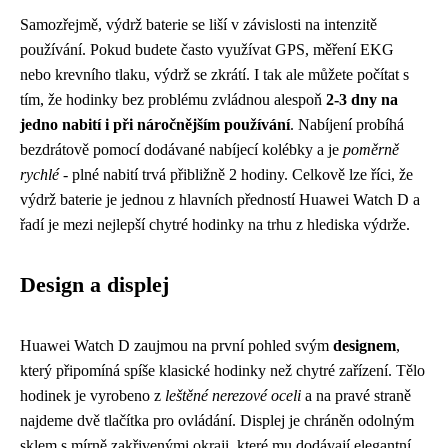
Samozřejmě, výdrž baterie se liší v závislosti na intenzitě
používání. Pokud budete často využívat GPS, měření EKG
nebo krevního tlaku, výdrž se zkrátí. I tak ale můžete počítat s
tím, že hodinky bez problému zvládnou alespoň
2-3 dny na
jedno nabití i při náročnějším používání
. Nabíjení probíhá
bezdrátově pomocí dodávané nabíjecí kolébky a je
poměrně
rychlé
- plné nabití trvá přibližně 2 hodiny. Celkově lze říci, že
výdrž baterie je jednou z hlavních předností Huawei Watch D a
řadí je mezi nejlepší chytré hodinky na trhu z hlediska výdrže.
Design a displej
Huawei Watch D zaujmou na první pohled svým
designem
,
který připomíná spíše klasické hodinky než chytré zařízení. Tělo
hodinek je vyrobeno z
leštěné nerezové oceli
a na pravé straně
najdeme dvě tlačítka pro ovládání. Displej je chráněn odolným
sklem s mírně zakřivenými okraji, které mu dodávají elegantní