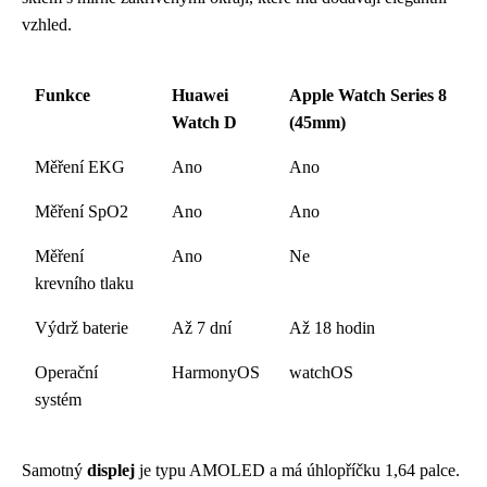
vzhled.
Funkce
Huawei
Apple Watch Series 8
Watch D
(45mm)
Měření EKG
Ano
Ano
Měření SpO2
Ano
Ano
Měření
Ano
Ne
krevního tlaku
Výdrž baterie
Až 7 dní
Až 18 hodin
Operační
HarmonyOS
watchOS
systém
Samotný
displej
je typu AMOLED a má úhlopříčku 1,64 palce.