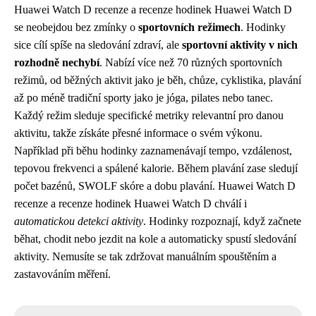
Huawei Watch D recenze a recenze hodinek Huawei Watch D
se neobejdou bez zmínky o
sportovních režimech
. Hodinky
sice cílí spíše na sledování zdraví, ale
sportovní aktivity v nich
rozhodně nechybí
. Nabízí více než 70 různých sportovních
režimů, od běžných aktivit jako je běh, chůze, cyklistika, plavání
až po méně tradiční sporty jako je jóga, pilates nebo tanec.
Každý režim sleduje specifické metriky relevantní pro danou
aktivitu, takže získáte přesné informace o svém výkonu.
Například při běhu hodinky zaznamenávají tempo, vzdálenost,
tepovou frekvenci a spálené kalorie. Během plavání zase sledují
počet bazénů, SWOLF skóre a dobu plavání. Huawei Watch D
recenze a recenze hodinek Huawei Watch D chválí i
automatickou detekci aktivity
. Hodinky rozpoznají, když začnete
běhat, chodit nebo jezdit na kole a automaticky spustí sledování
aktivity. Nemusíte se tak zdržovat manuálním spouštěním a
zastavováním měření.