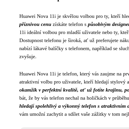
Huawei Nova 11i je skvělou volbou pro ty, kteří hl
příznivou cenu
získáte telefon s
působivým design
11i ideální volbou pro mladší uživatele nebo ty, kte
Dostupnost telefonu je široká, ať už preferujete n
nabízí lákavé balíčky s telefonem, například se slu
zvyšuje.
Huawei Nova 11i je telefon, který vás zaujme na prvn
atraktivní volbu pro uživatele, kteří hledají stylový 
okamžik v perfektní kvalitě, ať už fotíte krajinu, 
bát, že by vás telefon nechal na holičkách v průběh
hledají spolehlivý a výkonný telefon s atraktivním
vám umožní zachytit a sdílet vaše zážitky v tom ne