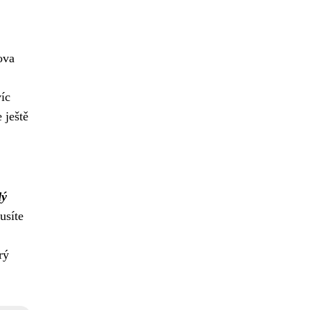
ova
íc
 ještě
dý
usíte
rý