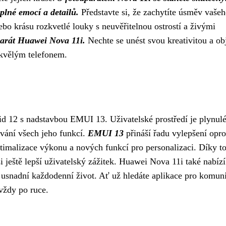
plné emocí a detailů.
Představte si, že zachytíte úsměv vaše
ebo krásu rozkvetlé louky s neuvěřitelnou ostrostí a živými
arát Huawei Nova 11i.
Nechte se unést svou kreativitou a ob
skvělým telefonem.
 12 s nadstavbou EMUI 13. Uživatelské prostředí je plynulé
ívání všech jeho funkcí.
EMUI 13
přináší řadu vylepšení opro
timalizace výkonu a nových funkcí pro personalizaci. Díky t
i ještě lepší uživatelský zážitek. Huawei Nova 11i také nabízí
 usnadní každodenní život. Ať už hledáte aplikace pro komuni
vždy po ruce.