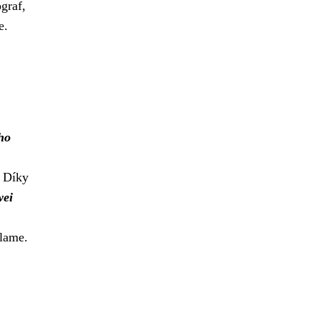
ograf,
e.
ho
. Díky
ei
klame.