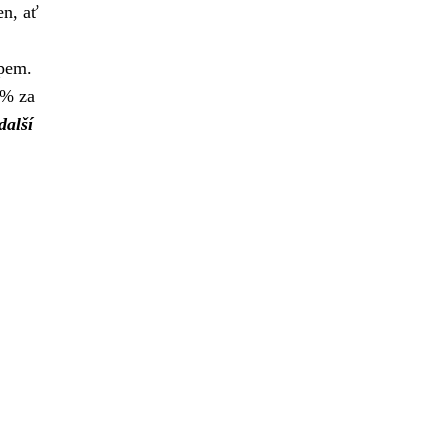
en, ať
mpem.
 % za
další