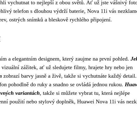
hli vychutnat to nejlepší z obou světů. Ať už jste vášnivý fot
ehlivý telefon s dlouhou výdrží baterie, Nova 11i vás nezklam
arev, ostrých snímků a bleskově rychlého připojení.
í
ím a elegantním designem, který zaujme na první pohled.
Je
izuální zážitek, ať už sledujete filmy, hrajete hry nebo jen
m
zobrazí barvy jasně a živě, takže si vychutnáte každý detail
efon pohodlně do ruky a snadno se ovládá jednou rukou.
Huaw
revných variantách
, takže si můžete vybrat tu, která nejlépe
odenní použití nebo stylový doplněk, Huawei Nova 11i vás nez