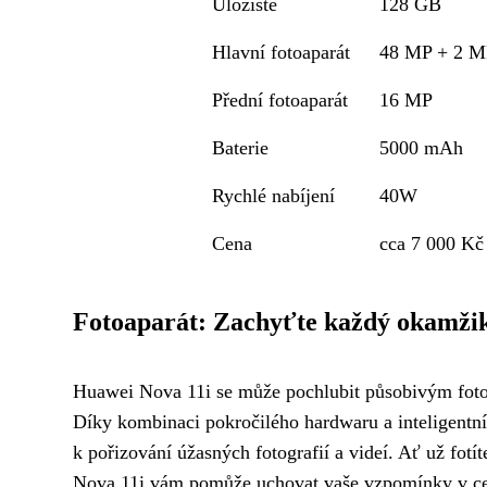
Úložiště
128 GB
Hlavní fotoaparát
48 MP + 2 M
Přední fotoaparát
16 MP
Baterie
5000 mAh
Rychlé nabíjení
40W
Cena
cca 7 000 Kč
Fotoaparát: Zachyťte každý okamži
Huawei Nova 11i se může pochlubit působivým foto
Díky kombinaci pokročilého hardwaru a inteligentníh
k pořizování úžasných fotografií a videí. Ať už fotít
Nova 11i vám pomůže uchovat vaše vzpomínky v cel