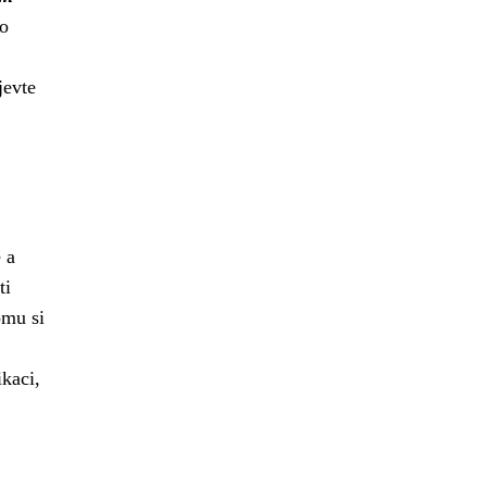
ho
jevte
 a
ti
omu si
kaci,