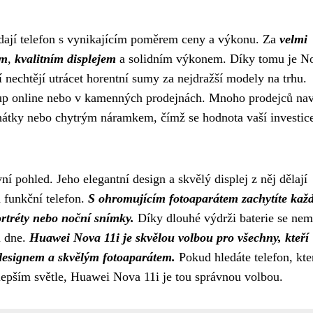
edají telefon s vynikajícím poměrem ceny a výkonu. Za
velmi
em
,
kvalitním displejem
a solidním výkonem. Díky tomu je N
ří nechtějí utrácet horentní sumy za nejdražší modely na trhu.
ákup online nebo v kamenných prodejnách. Mnoho prodejců nav
chátky nebo chytrým náramkem, čímž se hodnota vaší investice
í pohled. Jeho elegantní design a skvělý displej z něj dělají
a funkční telefon.
S ohromujícím fotoaparátem zachytíte kaž
portréty nebo noční snímky.
Díky dlouhé výdrži baterie se nem
u dne.
Huawei Nova 11i je skvělou volbou pro všechny, kteří
 designem a skvělým fotoaparátem.
Pokud hledáte telefon, kte
jlepším světle, Huawei Nova 11i je tou správnou volbou.