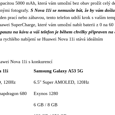
pacitou 5000 mAh, která vám umožní bez obav prožít celý d
enými fotografy.
S Nova 11i se nemusíte bát, že by vám došla
 den prací nebo zábavou, tento telefon udrží krok s vaším te
awei SuperCharge, které vám umožní nabít baterii z 0 na 60
u pauzu na kávu a váš telefon je během chvilky připraven na 
 rychlého nabíjení se Huawei Nova 11i stává ideálním
awei Nova 11i s konkurencí
 11i
Samsung Galaxy A53 5G
D, 120Hz
6.5" Super AMOLED, 120Hz
apdragon 680
Exynos 1280
6 GB / 8 GB