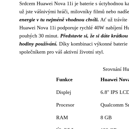
Srdcem Huawei Nova 11i je baterie s úctyhodnou ka
už jste vášnivými hráči, milovníky filmů nebo nadš
energie v tu nejméně vhodnou chvíli.
Ať už trávíte
Huawei Nova 11i podporuje rychlé 40W nabíjení Hu
pouhých 30 minut.
Představte si, že si dáte krátko
hodiny používání.
Díky kombinaci výkonné baterie a
společníkem pro váš aktivní životní styl.
Srovnání Hu
Funkce
Huawei Nova
Displej
6.8" IPS LC
Procesor
Qualcomm Sn
RAM
8 GB