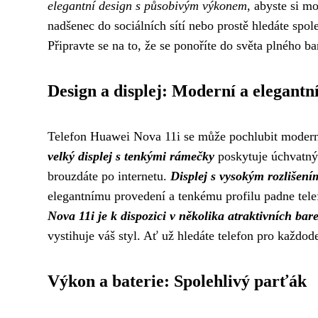
elegantní design s působivým výkonem
, abyste si mo
nadšenec do sociálních sítí nebo prostě hledáte spol
Připravte se na to, že se ponoříte do světa plného b
Design a displej: Moderní a elegantn
Telefon Huawei Nova 11i se může pochlubit modern
velký displej s tenkými rámečky
poskytuje úchvatný v
brouzdáte po internetu.
Displej s vysokým rozlišení
elegantnímu provedení a tenkému profilu padne tel
Nova 11i je k dispozici v několika atraktivních ba
vystihuje váš styl. Ať už hledáte telefon pro každ
Výkon a baterie: Spolehlivý parťák