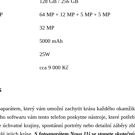
128 GB / 256 GB
P
64 MP + 12 MP + 5 MP + 5 MP
32 MP
5000 mAh
25W
cca 9 000 Kč
k
aparátem, který vám umožní zachytit krásu každého okamžik
o softwaru vám tento telefon poskytne nástroje, které potřeb
e úchvatné krajiny, spontánní portréty nebo detailní záběry zb
é jejich kráse.
S fotoaparátem Nova 11i se stanete skutečn