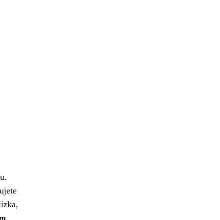
u.
ujete
lízka,
ým