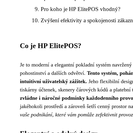
Pro koho je HP ElitePOS vhodný?
Zvýšení efektivity a spokojenosti zákaz
Co je HP ElitePOS?
Je to moderní a elegantní pokladní systém navržen
pohostinství a dalších odvětví.
Tento systém, pohá
intuitivní uživatelský zážitek.
Jeho flexibilní desi
tiskárny účtenek, skenery čárových kódů a platební
zvládne i náročné podmínky každodenního provo
jakéhokoli prostředí a zároveň šetří cenný prostor n
vaše podnikání, které vám pomůže zefektivnit provoz