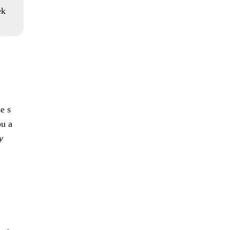
ek
e s
ou a
y