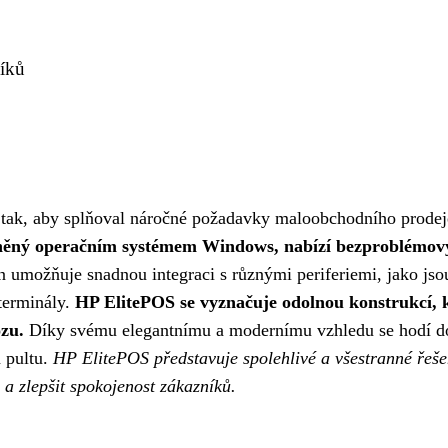
níků
ý tak, aby splňoval náročné požadavky maloobchodního prodej
něný operačním systémem Windows, nabízí bezproblémov
gn umožňuje snadnou integraci s různými periferiemi, jako jso
 terminály.
HP ElitePOS se vyznačuje odolnou konstrukcí, 
zu.
Díky svému elegantnímu a modernímu vzhledu se hodí d
a pultu.
HP ElitePOS představuje spolehlivé a všestranné řeše
 a zlepšit spokojenost zákazníků.