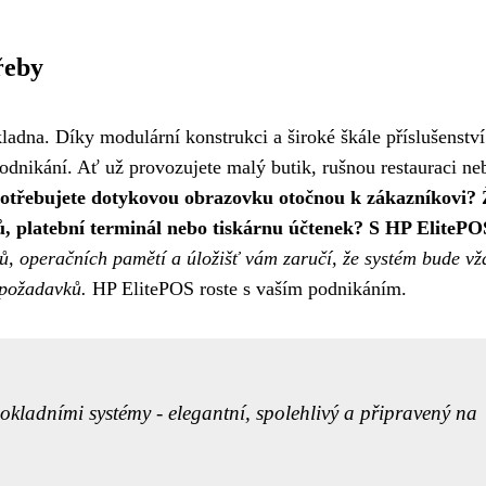
řeby
adna. Díky modulární konstrukci a široké škále příslušenství
dnikání. Ať už provozujete malý butik, rušnou restauraci ne
otřebujete dotykovou obrazovku otočnou k zákazníkovi?
, platební terminál nebo tiskárnu účtenek?
S HP ElitePO
ů, operačních pamětí a úložišť vám zaručí, že systém bude vž
 požadavků.
HP ElitePOS roste s vaším podnikáním.
okladními systémy - elegantní, spolehlivý a připravený na