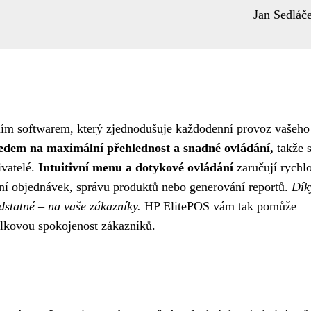
Jan Sedláč
ním softwarem, který zjednodušuje každodenní provoz vašeho
ledem na maximální přehlednost a snadné ovládání,
takže s
ivatelé.
Intuitivní menu a dotykové ovládání
zaručují rychl
vání objednávek, správu produktů nebo generování reportů.
Dík
dstatné – na vaše zákazníky.
HP ElitePOS vám tak pomůže
elkovou spokojenost zákazníků.