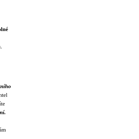
lné
.
tního
tel
íte
ní.
vám