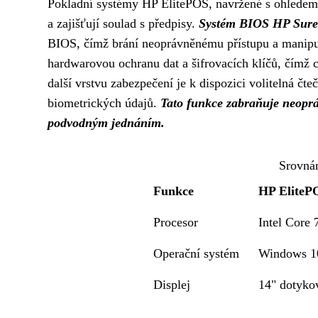
Pokladní systémy HP ElitePOS, navržené s ohledem n
a zajišťují soulad s předpisy.
Systém BIOS HP Sure
BIOS, čímž brání neoprávněnému přístupu a manipu
hardwarovou ochranu dat a šifrovacích klíčů, čímž ch
další vrstvu zabezpečení je k dispozici volitelná čt
biometrických údajů.
Tato funkce zabraňuje neopr
podvodným jednáním.
Srovná
Funkce
HP EliteP
Procesor
Intel Core 
Operační systém
Windows 10
Displej
14" dotyko