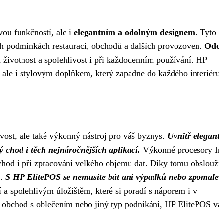
ou funkčností, ale i
elegantním a odolným designem
. Tyto
ch podmínkách restaurací, obchodů a dalších provozoven.
Odo
 životnost a spolehlivost i při každodenním používání. HP
 ale i stylovým doplňkem, který zapadne do každého interiéru
ost, ale také výkonný nástroj pro váš byznys.
Uvnitř elegan
 chod i těch nejnáročnějších aplikací.
Výkonné procesory In
hod i při zpracování velkého objemu dat. Díky tomu obslouž
í.
S HP ElitePOS se nemusíte bát ani výpadků nebo zpomale
a spolehlivým úložištěm, které si poradí s náporem i v
, obchod s oblečením nebo jiný typ podnikání, HP ElitePOS 