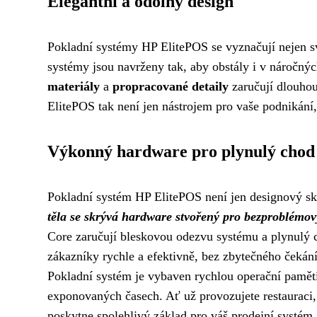
Elegantní a odolný design
Pokladní systémy HP ElitePOS se vyznačují nejen sv
systémy jsou navrženy tak, aby obstály i v náročný
materiály
a
propracované detaily
zaručují dlouhou
ElitePOS tak není jen nástrojem pro vaše podnikání,
Výkonný hardware pro plynulý chod
Pokladní systém HP ElitePOS není jen designový skv
těla se skrývá hardware stvořený pro bezproblémový
Core zaručují bleskovou odezvu systému a plynulý c
zákazníky rychle a efektivně, bez zbytečného čekán
Pokladní systém je vybaven rychlou operační pamětí 
exponovaných časech. Ať už provozujete restauraci
poskytne spolehlivý základ pro váš prodejní systém.