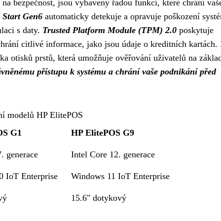
a bezpečnost, jsou vybaveny řadou funkcí, které chrání vaš
 Start Gen6
automaticky detekuje a opravuje poškození syst
laci s daty.
Trusted Platform Module (TPM) 2.0
poskytuje
rání citlivé informace, jako jsou údaje o kreditních kartách.
ečka otisků prstů, která umožňuje ověřování uživatelů na zákla
ávněnému přístupu k systému a chrání vaše podnikání před
ní modelů HP ElitePOS
OS G1
HP ElitePOS G9
7. generace
Intel Core 12. generace
 IoT Enterprise
Windows 11 IoT Enterprise
vý
15.6" dotykový