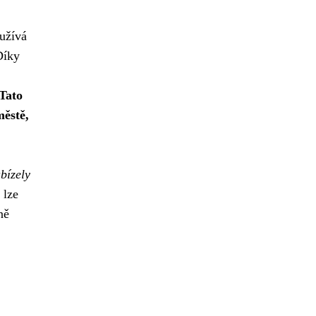
užívá
Díky
Tato
městě,
bízely
 lze
ně