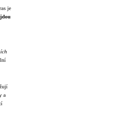
as je
ajdou
ních
lní
žují
y a
zí