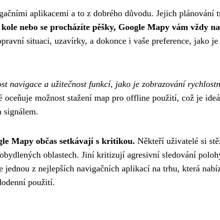
čními aplikacemi a to z dobrého důvodu. Jejich plánování tr
na kole nebo se procházíte pěšky, Google Mapy vám vždy n
ravní situaci, uzavírky, a dokonce i vaše preference, jako je
t navigace a užitečnost funkcí, jako je zobrazování rychlost
oceňuje možnost stažení map pro offline použití, což je ideá
m signálem.
gle Mapy občas setkávají s kritikou.
Někteří uživatelé si stě
bydlených oblastech. Jiní kritizují agresivní sledování poloh
 jednou z nejlepších navigačních aplikací na trhu, která nabí
dodenní použití.