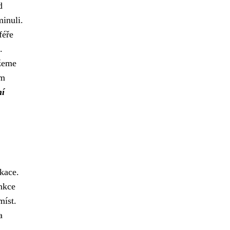
d
minuli.
féře
.
ůžeme
ám
ní
ikace.
unkce
míst.
a