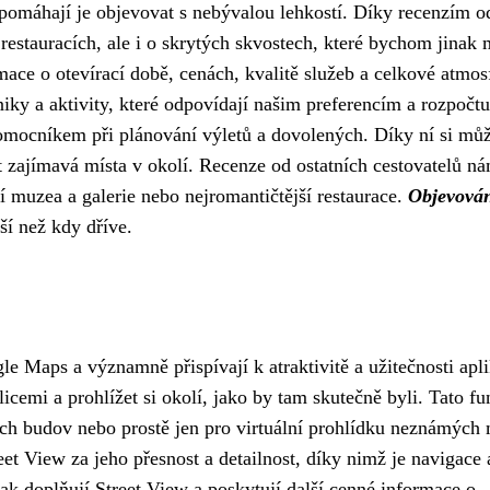
pomáhají je objevovat s nebývalou lehkostí. Díky recenzím o
restauracích, ale i o skrytých skvostech, které bychom jinak 
ace o otevírací době, cenách, kvalitě služeb a celkové atmos
iky a aktivity, které odpovídají našim preferencím a rozpočtu
omocníkem při plánování výletů a dovolených. Díky ní si m
t zajímavá místa v okolí. Recenze od ostatních cestovatelů n
í muzea a galerie nebo nejromantičtější restaurace.
Objevová
í než kdy dříve.
le Maps a významně přispívají k atraktivitě a užitečnosti apl
cemi a prohlížet si okolí, jako by tam skutečně byli. Tato f
ních budov nebo prostě jen pro virtuální prohlídku neznámých 
et View za jeho přesnost a detailnost, díky nimž je navigace 
ak doplňují Street View a poskytují další cenné informace o