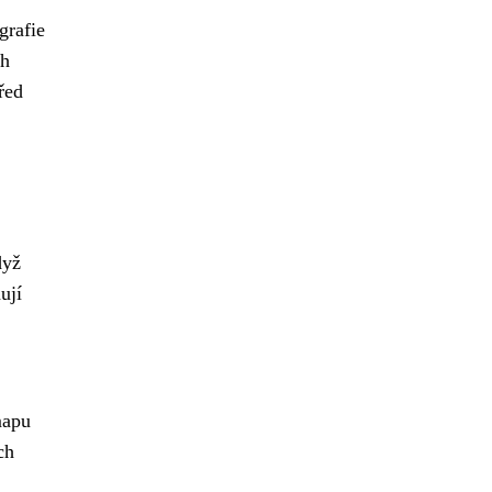
grafie
ch
řed
dyž
ují
mapu
ch