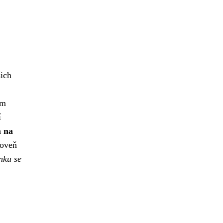
šich
ím
í
m na
oveň
nku se