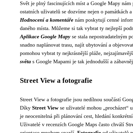
Svět je plný fascinujících míst a Google Mapy nám 
ostatních uživatelů se dozvíme nejen o památkách a 
Hodnocení a komentáře
nám poskytují cenné inform
daného místa. Můžeme si tak vybrat ty nejlepší podn
Aplikace Google Mapy
se stala nepostradatelným p
snadno naplánovat trasu, najít ubytování a objevova
pomohou vybrat ty nejkrásnější pláže, nejzajímavějš
světa
s Google Mapami je tak jednodušší a zábavnějš
Street View a fotografie
Street View a fotografie jsou nedílnou součástí Goog
Díky
Street View
se uživatelé mohou „procházet“ uli
je neocenitelná při plánování cest, hledání konkrét
Uživatelé v recenzích Google Maps často chválí Stre
orientace mnohem snazší.
Fotografie
od uživatelů p