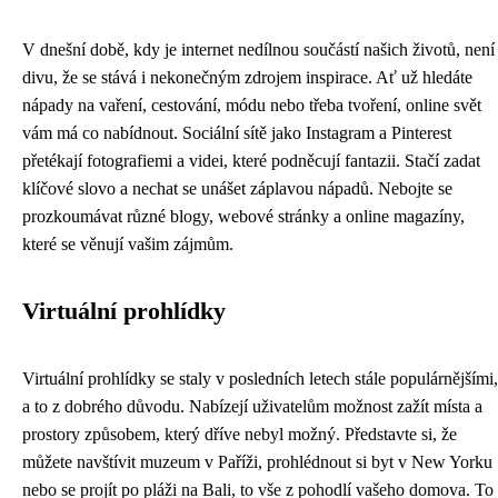
V dnešní době, kdy je internet nedílnou součástí našich životů, není
divu, že se stává i nekonečným zdrojem inspirace. Ať už hledáte
nápady na vaření, cestování, módu nebo třeba tvoření, online svět
vám má co nabídnout. Sociální sítě jako Instagram a Pinterest
přetékají fotografiemi a videi, které podněcují fantazii. Stačí zadat
klíčové slovo a nechat se unášet záplavou nápadů. Nebojte se
prozkoumávat různé blogy, webové stránky a online magazíny,
které se věnují vašim zájmům.
Virtuální prohlídky
Virtuální prohlídky se staly v posledních letech stále populárnějšími,
a to z dobrého důvodu. Nabízejí uživatelům možnost zažít místa a
prostory způsobem, který dříve nebyl možný. Představte si, že
můžete navštívit muzeum v Paříži, prohlédnout si byt v New Yorku
nebo se projít po pláži na Bali, to vše z pohodlí vašeho domova. To