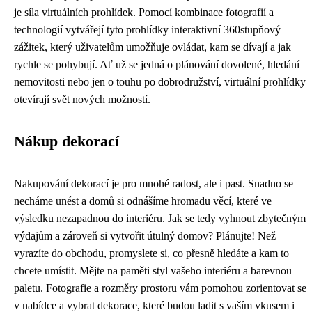
je síla virtuálních prohlídek. Pomocí kombinace fotografií a
technologií vytvářejí tyto prohlídky interaktivní 360stupňový
zážitek, který uživatelům umožňuje ovládat, kam se dívají a jak
rychle se pohybují. Ať už se jedná o plánování dovolené, hledání
nemovitosti nebo jen o touhu po dobrodružství, virtuální prohlídky
otevírají svět nových možností.
Nákup dekorací
Nakupování dekorací je pro mnohé radost, ale i past. Snadno se
necháme unést a domů si odnášíme hromadu věcí, které ve
výsledku nezapadnou do interiéru. Jak se tedy vyhnout zbytečným
výdajům a zároveň si vytvořit útulný domov? Plánujte! Než
vyrazíte do obchodu, promyslete si, co přesně hledáte a kam to
chcete umístit. Mějte na paměti styl vašeho interiéru a barevnou
paletu. Fotografie a rozměry prostoru vám pomohou zorientovat se
v nabídce a vybrat dekorace, které budou ladit s vaším vkusem i