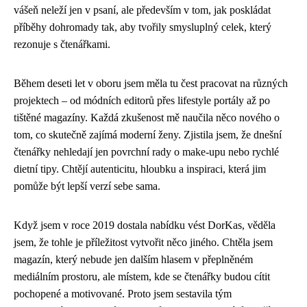
vášeň neleží jen v psaní, ale především v tom, jak poskládat
příběhy dohromady tak, aby tvořily smysluplný celek, který
rezonuje s čtenářkami.
Během deseti let v oboru jsem měla tu čest pracovat na různých
projektech – od módních editorů přes lifestyle portály až po
tištěné magazíny. Každá zkušenost mě naučila něco nového o
tom, co skutečně zajímá moderní ženy. Zjistila jsem, že dnešní
čtenářky nehledají jen povrchní rady o make-upu nebo rychlé
dietní tipy. Chtějí autenticitu, hloubku a inspiraci, která jim
pomůže být lepší verzí sebe sama.
Když jsem v roce 2019 dostala nabídku vést DorKas, věděla
jsem, že tohle je příležitost vytvořit něco jiného. Chtěla jsem
magazín, který nebude jen dalším hlasem v přeplněném
mediálním prostoru, ale místem, kde se čtenářky budou cítit
pochopené a motivované. Proto jsem sestavila tým