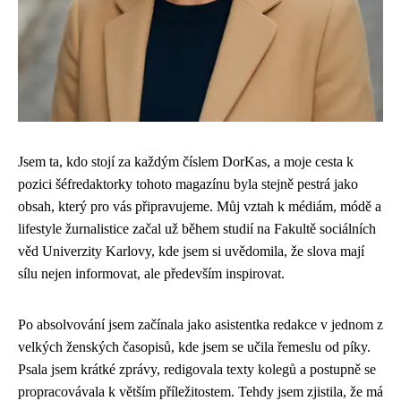
Jsem ta, kdo stojí za každým číslem DorKas, a moje cesta k
pozici šéfredaktorky tohoto magazínu byla stejně pestrá jako
obsah, který pro vás připravujeme. Můj vztah k médiám, módě a
lifestyle žurnalistice začal už během studií na Fakultě sociálních
věd Univerzity Karlovy, kde jsem si uvědomila, že slova mají
sílu nejen informovat, ale především inspirovat.
Po absolvování jsem začínala jako asistentka redakce v jednom z
velkých ženských časopisů, kde jsem se učila řemeslu od píky.
Psala jsem krátké zprávy, redigovala texty kolegů a postupně se
propracovávala k větším příležitostem. Tehdy jsem zjistila, že má