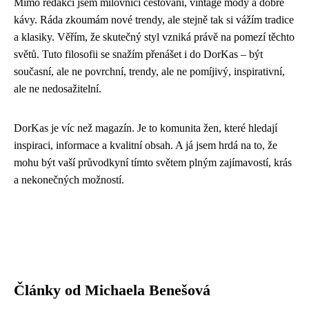
Mimo redakci jsem milovnicí cestování, vintage módy a dobré
kávy. Ráda zkoumám nové trendy, ale stejně tak si vážím tradice
a klasiky. Věřím, že skutečný styl vzniká právě na pomezí těchto
světů. Tuto filosofii se snažím přenášet i do DorKas – být
současní, ale ne povrchní, trendy, ale ne pomíjivý, inspirativní,
ale ne nedosažitelní.
DorKas je víc než magazín. Je to komunita žen, které hledají
inspiraci, informace a kvalitní obsah. A já jsem hrdá na to, že
mohu být vaší průvodkyní tímto světem plným zajímavostí, krás
a nekonečných možností.
Články od Michaela Benešová