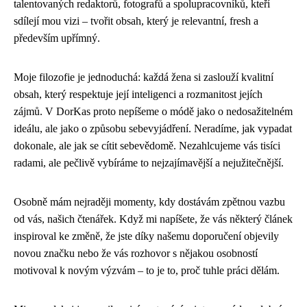
talentovaných redaktorů, fotografů a spolupracovníků, kteří
sdílejí mou vizi – tvořit obsah, který je relevantní, fresh a
především upřímný.
Moje filozofie je jednoduchá: každá žena si zaslouží kvalitní
obsah, který respektuje její inteligenci a rozmanitost jejích
zájmů. V DorKas proto nepíšeme o módě jako o nedosažitelném
ideálu, ale jako o způsobu sebevyjádření. Neradíme, jak vypadat
dokonale, ale jak se cítit sebevědomě. Nezahlcujeme vás tisíci
radami, ale pečlivě vybíráme to nejzajímavější a nejužitečnější.
Osobně mám nejraději momenty, kdy dostávám zpětnou vazbu
od vás, našich čtenářek. Když mi napíšete, že vás některý článek
inspiroval ke změně, že jste díky našemu doporučení objevily
novou značku nebo že vás rozhovor s nějakou osobností
motivoval k novým výzvám – to je to, proč tuhle práci dělám.