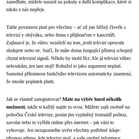
zanedbáte, můžete narazit na pokuty a další komplikace, které si
nikdo z nás nepřeje.
Tahle povinnost platí pro všechny – ať už jste běžný člověk s
televizí v obýváku, nebo firma s přijímačem v kanceláři.
Zajímavé je, že
vůbec nezáleží na tom, jestli televizi opravdu
sledujete nebo ne
. Stačí, že máte doma fungující přístroj schopný
chytat televizní signál. Někdo by mohl říct: Ale já televizi vůbec
nekoukám, jen tam stojí! Bohužel to jako argument neplatí.
Samotná přítomnost funkčního televizoru automaticky znamená,
že musíte poplatek platit.
Jak se vlastně zaregistrovat?
Máte na výběr hned několik
možností
, takže si každý najde tu svou. Můžete zajít osobně na
pobočku České televize, poslat jim vyplněný formulář poštou,
zavolat nebo to vyřídit online přes internet – jak vám to
vyhovuje. Jen nezapomeňte uvést všechny potřebné údaje:
přesnou adresu, kde televize stojí, a vaše osobní informace.