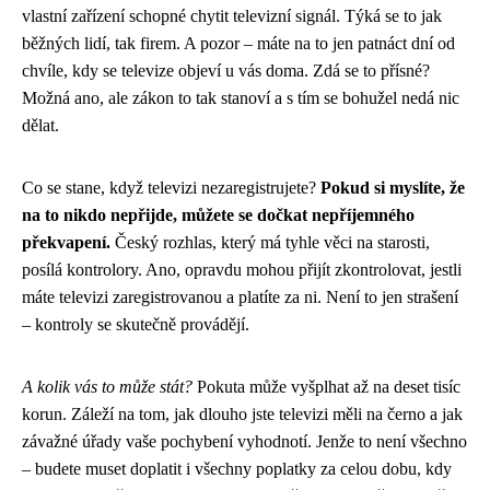
vlastní zařízení schopné chytit televizní signál. Týká se to jak
běžných lidí, tak firem. A pozor – máte na to jen patnáct dní od
chvíle, kdy se televize objeví u vás doma. Zdá se to přísné?
Možná ano, ale zákon to tak stanoví a s tím se bohužel nedá nic
dělat.
Co se stane, když televizi nezaregistrujete?
Pokud si myslíte, že
na to nikdo nepřijde, můžete se dočkat nepříjemného
překvapení.
Český rozhlas, který má tyhle věci na starosti,
posílá kontrolory. Ano, opravdu mohou přijít zkontrolovat, jestli
máte televizi zaregistrovanou a platíte za ni. Není to jen strašení
– kontroly se skutečně provádějí.
A kolik vás to může stát?
Pokuta může vyšplhat až na deset tisíc
korun. Záleží na tom, jak dlouho jste televizi měli na černo a jak
závažné úřady vaše pochybení vyhodnotí. Jenže to není všechno
– budete muset doplatit i všechny poplatky za celou dobu, kdy