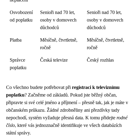
Osvobození
Senioři nad 70 let,
Senioři nad 70 let,
od poplatku
osoby v domovech
osoby v domovech
důchodců
důchodců
Platba
Měsíčně, čtvrtletně,
Měsíčně, čtvrtletně,
ročně
ročně
Správce
Česká televize
Český rozhlas
poplatku
Co všechno budete potřebovat při
registraci k televiznímu
poplatku
? Začněme od základů. Pokud jste běžný občan,
připravte si své celé jméno a příjmení – přesně tak, jak je máte v
občanském průkazu. Žádné zdrobněliny ani přezdívky tady
nepochodí, systém vyžaduje přesná data. K tomu přidejte
rodné
číslo
, které vás jednoznačně identifikuje ve všech databázích
státní správy.