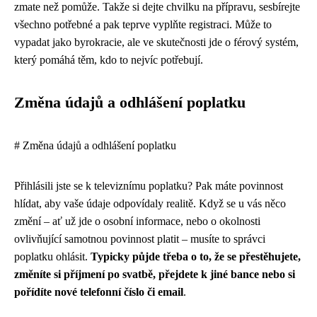
zmate než pomůže. Takže si dejte chvilku na přípravu, sesbírejte
všechno potřebné a pak teprve vyplňte registraci. Může to
vypadat jako byrokracie, ale ve skutečnosti jde o férový systém,
který pomáhá těm, kdo to nejvíc potřebují.
Změna údajů a odhlášení poplatku
# Změna údajů a odhlášení poplatku
Přihlásili jste se k televiznímu poplatku? Pak máte povinnost
hlídat, aby vaše údaje odpovídaly realitě. Když se u vás něco
změní – ať už jde o osobní informace, nebo o okolnosti
ovlivňující samotnou povinnost platit – musíte to správci
poplatku ohlásit.
Typicky půjde třeba o to, že se přestěhujete,
změníte si příjmení po svatbě, přejdete k jiné bance nebo si
pořídíte nové telefonní číslo či email
.