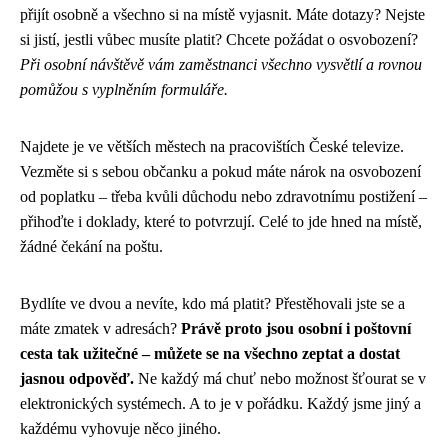
přijít osobně a všechno si na místě vyjasnit. Máte dotazy? Nejste
si jistí, jestli vůbec musíte platit? Chcete požádat o osvobození?
Při osobní návštěvě vám zaměstnanci všechno vysvětlí a rovnou
pomůžou s vyplněním formuláře.
Najdete je ve větších městech na pracovištích České televize.
Vezměte si s sebou občanku a pokud máte nárok na osvobození
od poplatku – třeba kvůli důchodu nebo zdravotnímu postižení –
přihoďte i doklady, které to potvrzují. Celé to jde hned na místě,
žádné čekání na poštu.
Bydlíte ve dvou a nevíte, kdo má platit? Přestěhovali jste se a
máte zmatek v adresách?
Právě proto jsou osobní i poštovní
cesta tak užitečné – můžete se na všechno zeptat a dostat
jasnou odpověď.
Ne každý má chuť nebo možnost šťourat se v
elektronických systémech. A to je v pořádku. Každý jsme jiný a
každému vyhovuje něco jiného.