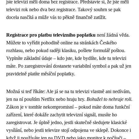
jste televizi měli doma bez registrace. Představte si, že jste měli
televizi rok nebo dva bez registrace. Takový souhrn se pak
docela nasčítá a může vás to pěkně finančně zatížit.
Registrace pro platbu televizního poplatku
není žádná věda.
Můžete to vyřídit pohodlně online na stránkách Českého
rozhlasu, nebo pokud raději klasiku, pošlete formulář poštou.
Vyplníte základní údaje – kdo jste, kde bydlíte, kde tu televizi
máte. Po zaregistrování dostanete variabilní symbol a pak už jen
pravidelně platíte měsíční poplatky.
Možná si teď říkáte: Ale já se na tu televizi vlastně ani nedívám,
jen na ní pouštím Netflix nebo hraju hry.
Bohužel to nehraje roli.
Zákon je v tomhle nekompromisní – pokud máte doma funkční
zařízení, které dokáže zachytit televizní signál, musíte ho
zaregistrovat. Je úplně jedno, jestli skutečně sledujete klasické
vysílání, nebo jestli televize stojí odpojena ve sklepě. Dokonce i
když ji používáte jen na DVD nebo jako monitor k počítači –