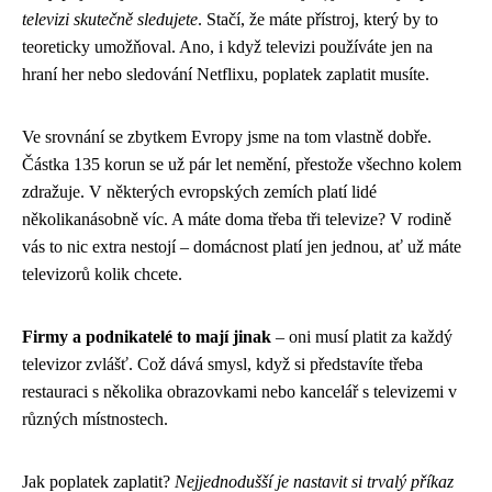
televizi skutečně sledujete
. Stačí, že máte přístroj, který by to
teoreticky umožňoval. Ano, i když televizi používáte jen na
hraní her nebo sledování Netflixu, poplatek zaplatit musíte.
Ve srovnání se zbytkem Evropy jsme na tom vlastně dobře.
Částka 135 korun se už pár let nemění, přestože všechno kolem
zdražuje. V některých evropských zemích platí lidé
několikanásobně víc. A máte doma třeba tři televize? V rodině
vás to nic extra nestojí – domácnost platí jen jednou, ať už máte
televizorů kolik chcete.
Firmy a podnikatelé to mají jinak
– oni musí platit za každý
televizor zvlášť. Což dává smysl, když si představíte třeba
restauraci s několika obrazovkami nebo kancelář s televizemi v
různých místnostech.
Jak poplatek zaplatit?
Nejjednodušší je nastavit si trvalý příkaz