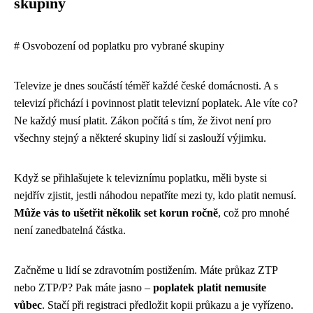
skupiny
# Osvobození od poplatku pro vybrané skupiny
Televize je dnes součástí téměř každé české domácnosti. A s
televizí přichází i povinnost platit televizní poplatek. Ale víte co?
Ne každý musí platit. Zákon počítá s tím, že život není pro
všechny stejný a některé skupiny lidí si zaslouží výjimku.
Když se přihlašujete k televiznímu poplatku, měli byste si
nejdřív zjistit, jestli náhodou nepatříte mezi ty, kdo platit nemusí.
Může vás to ušetřit několik set korun ročně
, což pro mnohé
není zanedbatelná částka.
Začněme u lidí se zdravotním postižením. Máte průkaz ZTP
nebo ZTP/P? Pak máte jasno –
poplatek platit nemusíte
vůbec
. Stačí při registraci předložit kopii průkazu a je vyřízeno.