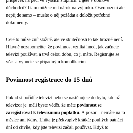
příspěvek na péči ve vyšších stupních. Žijete v domově
důchodců? I tam můžete mít nárok na výjimku. Osvobození ale
nepřijde samo – musíte o něj požádat a doložit potřebné
dokumenty.
Celé to může znít složitě, ale ve skutečnosti to tak hrozné není.
Hlavně nezapomeňte, že povinnost vzniká hned, jak začnete
televizi používat, a trvá celou dobu, co ji máte. Registrujte se
včas a vyhnete se případným komplikacím.
Povinnost registrace do 15 dnů
Pokud si pořídíte televizi nebo se nastěhujete do bytu, kde už
televizor je, měli byste vědět, že máte
povinnost se
zaregistrovat k televiznímu poplatku
. A pozor – nemáte na to
měsíce ani týdny. Lhůta je překvapivě krátká: pouhých patnáct
dní od chvíle, kdy jste televizi začali používat. Když to