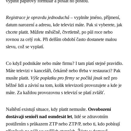
vyplnit papírový formulář a poslat ho poštou.
Registrace je opravdu jednoduchá
– vyplníte jméno, příjmení,
datum narození a adresu, kde televizi máte. Pak si vyberete, jak
chcete platit. Můžete měsíčně, čtvrtletně, po půl roce nebo
rovnou za celý rok. Při delším období často dostanete malou
slevu, což se vyplatí.
Co když podnikáte nebo máte firmu? I tam platí stejné pravidlo.
Máte televizi v kanceláři, čekárně nebo třeba v restauraci? Pak
musíte platit.
Výše poplatku pro firmy se počítá jinak
než pro
běžné lidi a závisí na tom, kolik televizorů provozujete a kde je
máte. Za každou provozovnu s televizí se platí zvlášť.
Naštěstí existují situace, kdy platit nemusíte.
Osvobození
dostávají senioři nad osmdesát let
, lidé se zdravotním
postižením s průkazem ZTP nebo ZTP/P, nebo ti, kdo pobírají