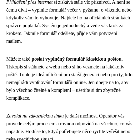
Přihlášení přes internet
si získává stále víc příznivců. A není se
čemu divit – vyplníte formulář večer v pyžamu, o víkendu nebo
kdykoliv vám to vyhovuje. Najdete ho na oficiálních stránkách
správce poplatků. Systém je jednoduchý a vede vás krok za
krokem. Jakmile formulář odešlete, přijde vám potvrzení
mailem.
Můžete také
poslat vyplněný formulář klasickou poštou
.
Tiskopis si stáhnete z webu nebo si ho vezmete na jakékoliv
poště. Tohle je ideální řešení pro starší generaci nebo pro ty, kdo
nemají rádi vyplňování formulářů online. Jen dbejte na to, aby
bylo všechno čitelné a kompletní – ušetříte si tím zbytečné
komplikace.
Zavolat na zákaznickou linku
je další možnost. Operátor vás
provede celým procesem a rovnou odpovídá na všechno, co vás
napadne. Hodí se to, když potřebujete něco rychle vyřešit nebo
máte specifickou situaci.