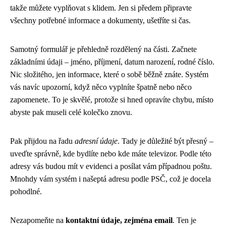
takže můžete vyplňovat s klidem. Jen si předem připravte
všechny potřebné informace a dokumenty, ušetříte si čas.
Samotný formulář je přehledně rozdělený na části. Začnete
základními údaji – jméno, příjmení, datum narození, rodné číslo.
Nic složitého, jen informace, které o sobě běžně znáte. Systém
vás navíc upozorní, když něco vyplníte špatně nebo něco
zapomenete. To je skvělé, protože si hned opravíte chybu, místo
abyste pak museli celé kolečko znovu.
Pak přijdou na řadu
adresní údaje
. Tady je důležité být přesný –
uveďte správně, kde bydlíte nebo kde máte televizor. Podle této
adresy vás budou mít v evidenci a posílat vám případnou poštu.
Mnohdy vám systém i našeptá adresu podle PSČ, což je docela
pohodlné.
Nezapomeňte na
kontaktní údaje, zejména email
. Ten je