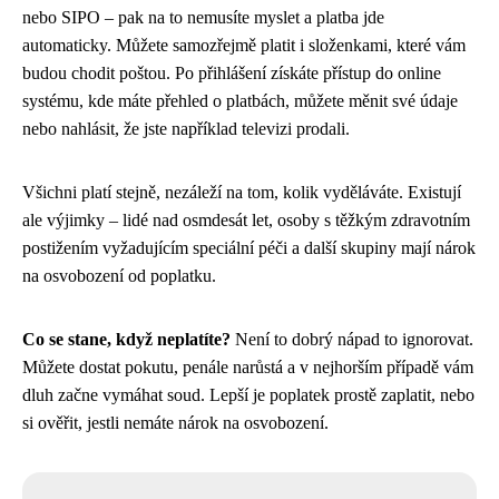
nebo SIPO – pak na to nemusíte myslet a platba jde
automaticky. Můžete samozřejmě platit i složenkami, které vám
budou chodit poštou. Po přihlášení získáte přístup do online
systému, kde máte přehled o platbách, můžete měnit své údaje
nebo nahlásit, že jste například televizi prodali.
Všichni platí stejně, nezáleží na tom, kolik vyděláváte. Existují
ale výjimky – lidé nad osmdesát let, osoby s těžkým zdravotním
postižením vyžadujícím speciální péči a další skupiny mají nárok
na osvobození od poplatku.
Co se stane, když neplatíte?
Není to dobrý nápad to ignorovat.
Můžete dostat pokutu, penále narůstá a v nejhorším případě vám
dluh začne vymáhat soud. Lepší je poplatek prostě zaplatit, nebo
si ověřit, jestli nemáte nárok na osvobození.