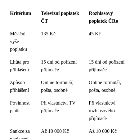
Kritérium
Televizní poplatek
Rozhlasový
ČT
poplatek ČRo
Měsíční
135 Kč
45 Kč
výše
poplatku
Lhůta pro
15 dní od pořízení
15 dní od pořízení
přihlášení
přijímače
přijímače
Způsob
Online formulář,
Online formulář,
přihlášení
pošta, osobně
pošta, osobně
Povinnost
Při vlastnictví TV
Při vlastnictví
platit
přijímače
rozhlasového
přijímače
Sankce za
Až 10 000 Kč
Až 10 000 Kč
neplacení