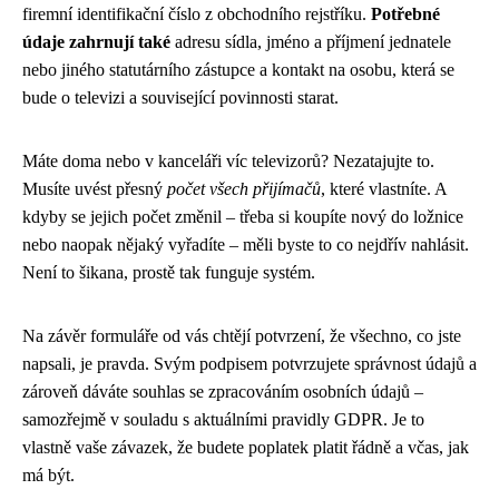
firemní identifikační číslo z obchodního rejstříku.
Potřebné
údaje zahrnují také
adresu sídla, jméno a příjmení jednatele
nebo jiného statutárního zástupce a kontakt na osobu, která se
bude o televizi a související povinnosti starat.
Máte doma nebo v kanceláři víc televizorů? Nezatajujte to.
Musíte uvést přesný
počet všech přijímačů
, které vlastníte. A
kdyby se jejich počet změnil – třeba si koupíte nový do ložnice
nebo naopak nějaký vyřadíte – měli byste to co nejdřív nahlásit.
Není to šikana, prostě tak funguje systém.
Na závěr formuláře od vás chtějí potvrzení, že všechno, co jste
napsali, je pravda. Svým podpisem potvrzujete správnost údajů a
zároveň dáváte souhlas se zpracováním osobních údajů –
samozřejmě v souladu s aktuálními pravidly GDPR. Je to
vlastně vaše závazek, že budete poplatek platit řádně a včas, jak
má být.