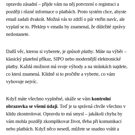
opravdu zásadní – přijde vám na něj potvrzení o registraci a
později i různé informace o platbách. Proto systém chce, abyste
email zadali dvakrát. Možná vás to zdrží o pár vteřin navíc, ale
vyplatí se to. Překlep v emailu by znamenal, že důležité zprávy
nedostanete.
Další věc, kterou si vyberete, je
způsob platby
. Máte na výběr –
klasický platební příkaz, SIPO nebo modernější elektronické
platby. Každá možnost má svoje výhody a na stránkách najdete,
co která znamená. Klidně si to pročtěte a vyberte, co vám
vyhovuje nejvíc.
Když máte všechno vyplněné, ukáže se vám
kontrolní
obrazovka se všemi údaji
. Teď je ta správná chvíle všechno v
klidu zkontrolovat. Opravdu to má smysl – jakákoli chyba by
vám mohla později zkomplikovat život, třeba při komunikaci
nebo platbách. Když něco nesedí, můžete se snadno vrátit a