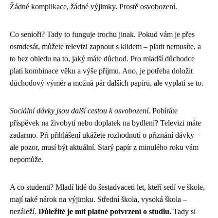
Žádné komplikace, žádné výjimky. Prostě osvobození.
Co senioři? Tady to funguje trochu jinak. Pokud vám je přes
osmdesát, můžete televizi zapnout s klidem – platit nemusíte, a
to bez ohledu na to, jaký máte důchod. Pro mladší důchodce
platí kombinace věku a výše příjmu. Ano, je potřeba doložit
důchodový výměr a možná pár dalších papírů, ale vyplatí se to.
Sociální dávky jsou další cestou k osvobození.
Pobíráte
příspěvek na živobytí nebo doplatek na bydlení? Televizi máte
zadarmo. Při přihlášení ukážete rozhodnutí o přiznání dávky –
ale pozor, musí být aktuální. Starý papír z minulého roku vám
nepomůže.
A co studenti? Mladí lidé do šestadvaceti let, kteří sedí ve škole,
mají také nárok na výjimku. Střední škola, vysoká škola –
nezáleží.
Důležité je mít platné potvrzení o studiu.
Tady si