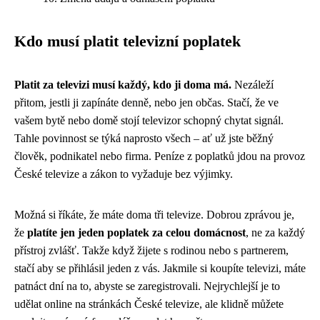
Kdo musí platit televizní poplatek
Platit za televizi musí každý, kdo ji doma má.
Nezáleží
přitom, jestli ji zapínáte denně, nebo jen občas. Stačí, že ve
vašem bytě nebo domě stojí televizor schopný chytat signál.
Tahle povinnost se týká naprosto všech – ať už jste běžný
člověk, podnikatel nebo firma. Peníze z poplatků jdou na provoz
České televize a zákon to vyžaduje bez výjimky.
Možná si říkáte, že máte doma tři televize. Dobrou zprávou je,
že
platíte jen jeden poplatek za celou domácnost
, ne za každý
přístroj zvlášť. Takže když žijete s rodinou nebo s partnerem,
stačí aby se přihlásil jeden z vás. Jakmile si koupíte televizi, máte
patnáct dní na to, abyste se zaregistrovali. Nejrychlejší je to
udělat online na stránkách České televize, ale klidně můžete