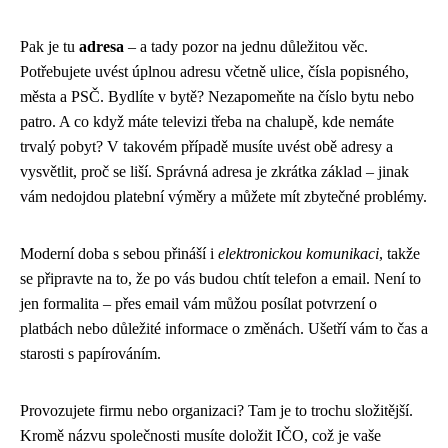
Pak je tu
adresa
– a tady pozor na jednu důležitou věc.
Potřebujete uvést úplnou adresu včetně ulice, čísla popisného,
města a PSČ. Bydlíte v bytě? Nezapomeňte na číslo bytu nebo
patro. A co když máte televizi třeba na chalupě, kde nemáte
trvalý pobyt? V takovém případě musíte uvést obě adresy a
vysvětlit, proč se liší. Správná adresa je zkrátka základ – jinak
vám nedojdou platební výměry a můžete mít zbytečné problémy.
Moderní doba s sebou přináší i
elektronickou komunikaci
, takže
se připravte na to, že po vás budou chtít telefon a email. Není to
jen formalita – přes email vám můžou posílat potvrzení o
platbách nebo důležité informace o změnách. Ušetří vám to čas a
starosti s papírováním.
Provozujete firmu nebo organizaci? Tam je to trochu složitější.
Kromě názvu společnosti musíte doložit IČO, což je vaše