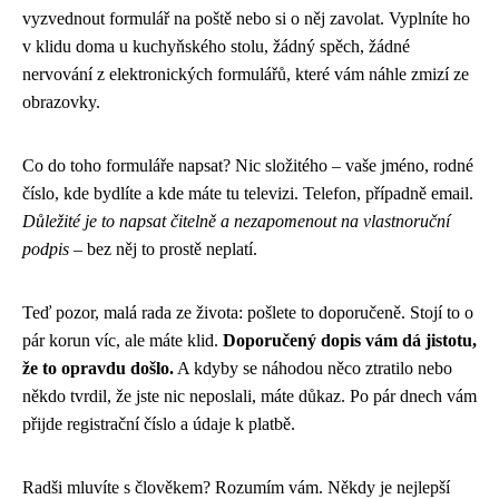
vyzvednout formulář na poště nebo si o něj zavolat. Vyplníte ho
v klidu doma u kuchyňského stolu, žádný spěch, žádné
nervování z elektronických formulářů, které vám náhle zmizí ze
obrazovky.
Co do toho formuláře napsat? Nic složitého – vaše jméno, rodné
číslo, kde bydlíte a kde máte tu televizi. Telefon, případně email.
Důležité je to napsat čitelně a nezapomenout na vlastnoruční
podpis
– bez něj to prostě neplatí.
Teď pozor, malá rada ze života: pošlete to doporučeně. Stojí to o
pár korun víc, ale máte klid.
Doporučený dopis vám dá jistotu,
že to opravdu došlo.
A kdyby se náhodou něco ztratilo nebo
někdo tvrdil, že jste nic neposlali, máte důkaz. Po pár dnech vám
přijde registrační číslo a údaje k platbě.
Radši mluvíte s člověkem? Rozumím vám. Někdy je nejlepší