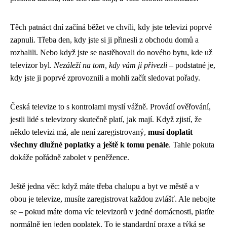
Těch patnáct dní začíná běžet ve chvíli, kdy jste televizi poprvé
zapnuli. Třeba den, kdy jste si ji přinesli z obchodu domů a
rozbalili. Nebo když jste se nastěhovali do nového bytu, kde už
televizor byl.
Nezáleží na tom, kdy vám ji přivezli
– podstatné je,
kdy jste ji poprvé zprovoznili a mohli začít sledovat pořady.
Česká televize to s kontrolami myslí vážně. Provádí ověřování,
jestli lidé s televizory skutečně platí, jak mají. Když zjistí, že
někdo televizi má, ale není zaregistrovaný,
musí doplatit
všechny dlužné poplatky a ještě k tomu penále
. Tahle pokuta
dokáže pořádně zabolet v peněžence.
Ještě jedna věc: když máte třeba chalupu a byt ve městě a v
obou je televize, musíte zaregistrovat každou zvlášť. Ale nebojte
se – pokud máte doma víc televizorů v jedné domácnosti, platíte
normálně jen jeden poplatek. To je standardní praxe a týká se