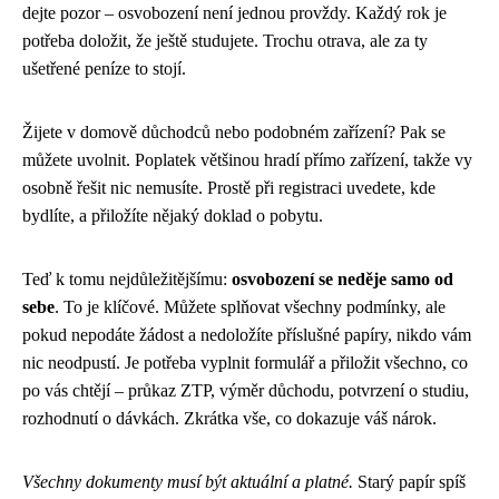
dejte pozor – osvobození není jednou provždy. Každý rok je
potřeba doložit, že ještě studujete. Trochu otrava, ale za ty
ušetřené peníze to stojí.
Žijete v domově důchodců nebo podobném zařízení? Pak se
můžete uvolnit. Poplatek většinou hradí přímo zařízení, takže vy
osobně řešit nic nemusíte. Prostě při registraci uvedete, kde
bydlíte, a přiložíte nějaký doklad o pobytu.
Teď k tomu nejdůležitějšímu:
osvobození se neděje samo od
sebe
. To je klíčové. Můžete splňovat všechny podmínky, ale
pokud nepodáte žádost a nedoložíte příslušné papíry, nikdo vám
nic neodpustí. Je potřeba vyplnit formulář a přiložit všechno, co
po vás chtějí – průkaz ZTP, výměr důchodu, potvrzení o studiu,
rozhodnutí o dávkách. Zkrátka vše, co dokazuje váš nárok.
Všechny dokumenty musí být aktuální a platné.
Starý papír spíš