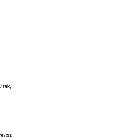
ý
t
y tak,
 vašem