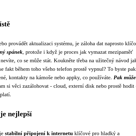
ístě
bo provádět aktualizaci systému, je záloha dat naprosto klíč
dný spánek
, protože i když je proces jak vymazat mezipaměť
nevíte, co se může stát. Koukněte třeba na
užitečný návod ja
se fakt během toho všeho telefon prostě vypnul? To byste pak
lené, kontakty na kámoše nebo appky, co používáte.
Pak může
m si věci zazálohovat - cloud, externí disk nebo prostě hodit
platí.
je nejlepší
 je
stabilní připojení k internetu
klíčové pro hladký a