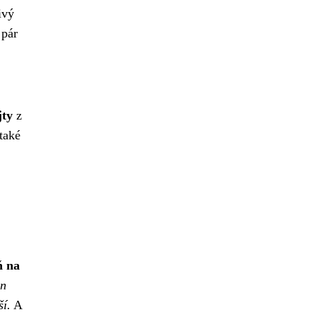
ivý
 pár
jty
z
také
ň na
on
ší.
A