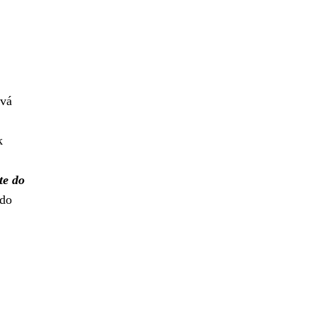
ová
k
te do
 do