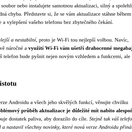
soubor nebo instalujete samotnou aktualizaci, silný a spolehl
ádná chyba. Představte si, že se vám aktualizace stáhne během
e a vylepšení vašeho telefonu bez zbytečného čekání.
ejší a nestabilní,
proto je Wi-Fi tou nejlepší volbou. Navíc,
ově náročné a
využití Wi-Fi vám ušetří drahocenné megaba
áš telefon bude pyšnit nejen novým vzhledem a funkcemi, ale 
istotu
erze Androidu a všech jeho skvělých funkcí, věnujte chvilku
blémový průběh aktualizace je důležité mít nabito alespo
buje dostatek paliva, aby dorazilo do cíle.
Stejně tak váš telef
al a nastavil všechny novinky, které nová verze Androidu přiná