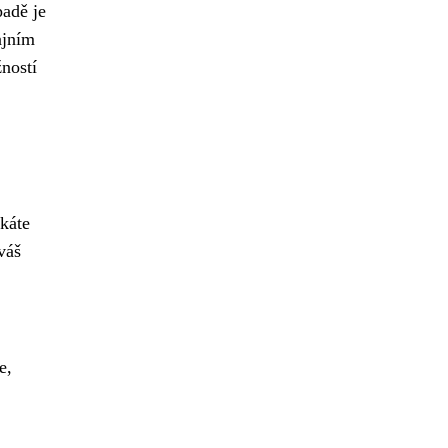
padě je
ajním
žností
skáte
váš
e,