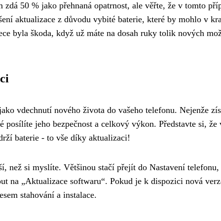
m zdá 50 % jako přehnaná opatrnost, ale věřte, že v tomto pří
šení aktualizace z důvodu vybité baterie, které by mohlo v kr
 přece byla škoda, když už máte na dosah ruky tolik nových mo
ci
jako vdechnutí nového života do vašeho telefonu. Nejenže zí
é posílíte jeho bezpečnost a celkový výkon. Představte si, že 
drží baterie - to vše díky aktualizaci!
 než si myslíte. Většinou stačí přejít do Nastavení telefonu,
ut na „Aktualizace softwaru“. Pokud je k dispozici nová verz
esem stahování a instalace.