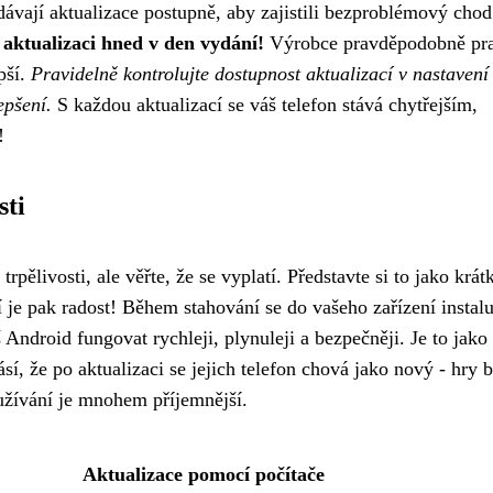
ávají aktualizace postupně, aby zajistili bezproblémový chod
 aktualizaci hned v den vydání!
Výrobce pravděpodobně pra
pší.
Pravidelně kontrolujte dostupnost aktualizací v nastavení
epšení.
S každou aktualizací se váš telefon stává chytřejším,
!
sti
ělivosti, ale věřte, že se vyplatí. Představte si to jako krát
í je pak radost! Během stahování se do vašeho zařízení instalu
Android fungovat rychleji, plynuleji a bezpečněji. Je to jako
í, že po aktualizaci se jejich telefon chová jako nový - hry b
oužívání je mnohem příjemnější.
Aktualizace pomocí počítače