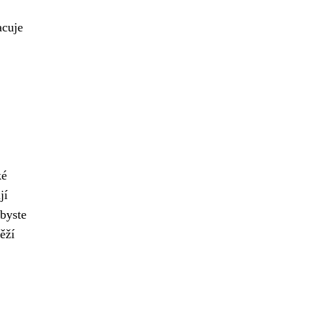
cuje
ké
jí
 byste
ěží