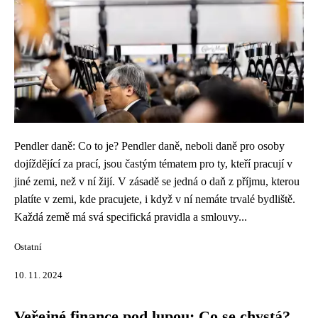
Pendler daně: Co to je? Pendler daně, neboli daně pro osoby
dojíždějící za prací, jsou častým tématem pro ty, kteří pracují v
jiné zemi, než v ní žijí. V zásadě se jedná o daň z příjmu, kterou
platíte v zemi, kde pracujete, i když v ní nemáte trvalé bydliště.
Každá země má svá specifická pravidla a smlouvy...
Ostatní
10. 11. 2024
Veřejné finance pod lupou: Co se chystá?