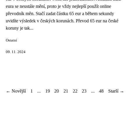
eura se neustále mění, proto je vždy nejlepší použít online
převodník měn. Stačí zadat částku 65 eur a během sekundy
uvidíte výsledek v českých korunách. Převod 65 eur na české
koruny je tak...
Ostatní
09. 11. 2024
← Novější
1
...
19
20
21
22
23
...
48
Starší →