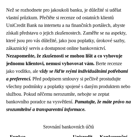
Než se rozhodnete pro jakoukoli banku, je důležité si udělat
vlastní průzkum. Přečtěte si recenze od ostatních klientů
UniCredit Bank na internetu a na finančních portálech, abyste
získali představu o jejich zkušenostech. Zaměřte se na aspekty,
které jsou pro vás důležité, jako jsou poplatky, úrokové sazby,
zákaznický servis a dostupnost online bankovnictví.
Nezapomeňte, že zkušenosti se mohou lišit a co vyhovuje
jednomu klientovi, nemusí vyhovovat vám.
Berte recenze
jako vodítko, ale
vždy se řiďte svými individuálními potřebami
a preferencí.
Před podpisem smlouvy si pečlivě prostudujte
všechny podmínky a poplatky spojené s daným produktem nebo
službou. Pokud něčemu nerozumíte, nebojte se zeptat
bankovního poradce na vysvětlení.
Pamatujte, že máte právo na
srozumitelné a transparentní informace.
Srovnání bankovních účtů
Funkce
Unicredit
Konkurenční