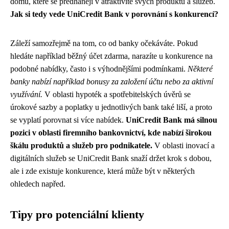
domů, které se předhánějí v atraktivitě svých produktů a služeb.
Jak si tedy vede UniCredit Bank v porovnání s konkurencí?
Záleží samozřejmě na tom, co od banky očekáváte. Pokud
hledáte například běžný účet zdarma, narazíte u konkurence na
podobné nabídky, často i s výhodnějšími podmínkami.
Některé
banky nabízí například bonusy za založení účtu nebo za aktivní
využívání.
V oblasti hypoték a spotřebitelských úvěrů se
úrokové sazby a poplatky u jednotlivých bank také liší, a proto
se vyplatí porovnat si více nabídek.
UniCredit Bank má silnou
pozici v oblasti firemního bankovnictví, kde nabízí širokou
škálu produktů a služeb pro podnikatele.
V oblasti inovací a
digitálních služeb se UniCredit Bank snaží držet krok s dobou,
ale i zde existuje konkurence, která může být v některých
ohledech napřed.
Tipy pro potenciální klienty