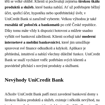
těší se velké oblibě. Klienti si pochvalují zejména
širokou škálu
produktů a služeb
, které banka nabízí. Ať už potřebujete běžný
účet, spořicí účet, hypotéku nebo spotřebitelský úvěr, v
UniCredit Bank si zaručeně vyberete. Velkou výhodou je také
rozsáhlá síť poboček a bankomatů
po celé České republice.
Díky tomu máte vždy k dispozici hotovost a můžete snadno
vyřídit své bankovní záležitosti. Klienti oceňují také
moderní
internetové a mobilní bankovnictví
, které jim umožňuje
spravovat své finance odkudkoli a kdykoli. Aplikace je
přehledná, intuitivní a nabízí všechny důležité funkce. UniCredit
Bank se snaží vycházet vstříc potřebám svých klientů a
pravidelně přichází s novými produkty a službami.
Nevýhody UniCredit Bank
Ačkoliv UniCredit Bank patří mezi zavedené bankovní domy s
širokou škálou produktů a služeb, existuje i několik nevýhod, na