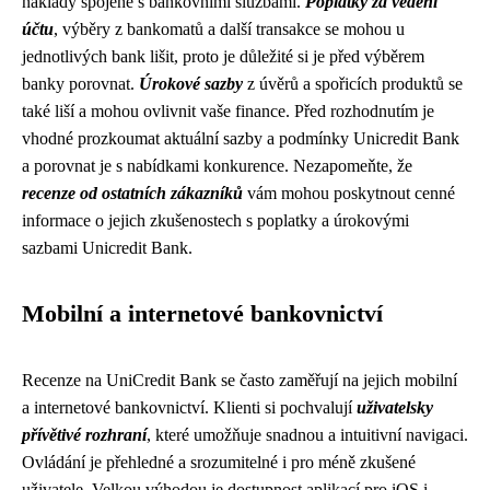
náklady spojené s bankovními službami.
Poplatky za vedení
účtu
, výběry z bankomatů a další transakce se mohou u
jednotlivých bank lišit, proto je důležité si je před výběrem
banky porovnat.
Úrokové sazby
z úvěrů a spořicích produktů se
také liší a mohou ovlivnit vaše finance. Před rozhodnutím je
vhodné prozkoumat aktuální sazby a podmínky Unicredit Bank
a porovnat je s nabídkami konkurence. Nezapomeňte, že
recenze od ostatních zákazníků
vám mohou poskytnout cenné
informace o jejich zkušenostech s poplatky a úrokovými
sazbami Unicredit Bank.
Mobilní a internetové bankovnictví
Recenze na UniCredit Bank se často zaměřují na jejich mobilní
a internetové bankovnictví. Klienti si pochvalují
uživatelsky
přívětivé rozhraní
, které umožňuje snadnou a intuitivní navigaci.
Ovládání je přehledné a srozumitelné i pro méně zkušené
uživatele. Velkou výhodou je dostupnost aplikací pro iOS i