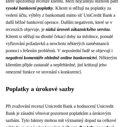
které upozorňují recenze klientů. Mezi nejčastější stížnosti patří
vysoké bankovní poplatky
. Klienti si stěžují na poplatky za
vedení účtu, výběry z bankomatů mimo síť UniCredit Bank a
další běžné bankovní operace. Dalším negativem, které se v
recenzích objevuje, je
nízká úroveň zákaznického servisu
.
Klienti si stěžují na dlouhé čekací doby na infolince, pomalé
vyřizování požadavků a neochotu některých zaměstnanců
pomoci s řešením problémů. V neposlední řadě se objevují i ​​
negativní komentáře ohledně online bankovnictví
. Některým
klientům přijde zastaralé a nepřehledné, jiní kritizují jeho
omezené funkce ve srovnání s konkurencí.
Poplatky a úrokové sazby
Při zvažování recenzí Unicredit Bank a hodnocení Unicredit
Bank je zásadní věnovat pozornost poplatkům a úrokovým
sazbám. Tyto faktory mohou mít významný dopad na celkové