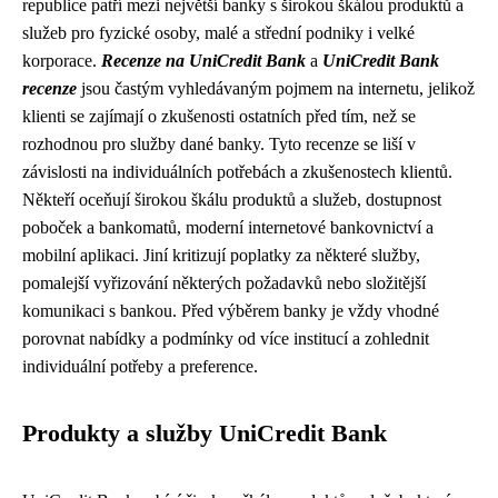
republice patří mezi největší banky s širokou škálou produktů a
služeb pro fyzické osoby, malé a střední podniky i velké
korporace.
Recenze na UniCredit Bank
a
UniCredit Bank
recenze
jsou častým vyhledávaným pojmem na internetu, jelikož
klienti se zajímají o zkušenosti ostatních před tím, než se
rozhodnou pro služby dané banky. Tyto recenze se liší v
závislosti na individuálních potřebách a zkušenostech klientů.
Někteří oceňují širokou škálu produktů a služeb, dostupnost
poboček a bankomatů, moderní internetové bankovnictví a
mobilní aplikaci. Jiní kritizují poplatky za některé služby,
pomalejší vyřizování některých požadavků nebo složitější
komunikaci s bankou. Před výběrem banky je vždy vhodné
porovnat nabídky a podmínky od více institucí a zohlednit
individuální potřeby a preference.
Produkty a služby UniCredit Bank