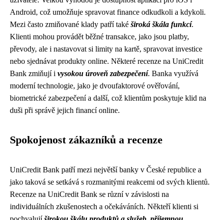
Android, což umožňuje spravovat finance odkudkoli a kdykoli.
Mezi často zmiňované klady patří také
široká škála funkcí
.
Klienti mohou provádět běžné transakce, jako jsou platby,
převody, ale i nastavovat si limity na kartě, spravovat investice
nebo sjednávat produkty online. Některé recenze na UniCredit
Bank zmiňují i
vysokou úroveň zabezpečení
. Banka využívá
moderní technologie, jako je dvoufaktorové ověřování,
biometrické zabezpečení a další, což klientům poskytuje klid na
duši při správě jejich financí online.
Spokojenost zákazníků a recenze
UniCredit Bank patří mezi největší banky v České republice a
jako taková se setkává s rozmanitými reakcemi od svých klientů.
Recenze na UniCredit Bank se různí v závislosti na
individuálních zkušenostech a očekáváních. Někteří klienti si
pochvalují
širokou škálu produktů a služeb
,
příjemnou