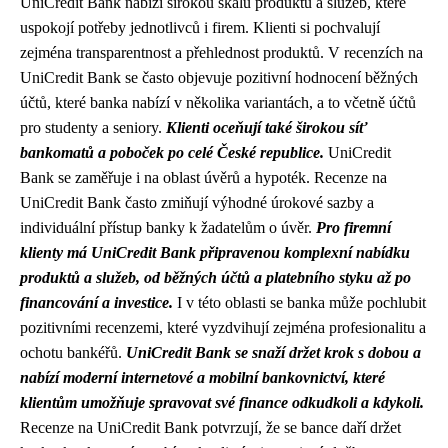
UniCredit Bank nabízí širokou škálu produktů a služeb, které
uspokojí potřeby jednotlivců i firem. Klienti si pochvalují
zejména transparentnost a přehlednost produktů. V recenzích na
UniCredit Bank se často objevuje pozitivní hodnocení běžných
účtů, které banka nabízí v několika variantách, a to včetně účtů
pro studenty a seniory.
Klienti oceňují také širokou síť
bankomatů a poboček po celé České republice.
UniCredit
Bank se zaměřuje i na oblast úvěrů a hypoték. Recenze na
UniCredit Bank často zmiňují výhodné úrokové sazby a
individuální přístup banky k žadatelům o úvěr.
Pro firemní
klienty má UniCredit Bank připravenou komplexní nabídku
produktů a služeb, od běžných účtů a platebního styku až po
financování a investice.
I v této oblasti se banka může pochlubit
pozitivními recenzemi, které vyzdvihují zejména profesionalitu a
ochotu bankéřů.
UniCredit Bank se snaží držet krok s dobou a
nabízí moderní internetové a mobilní bankovnictví, které
klientům umožňuje spravovat své finance odkudkoli a kdykoli.
Recenze na UniCredit Bank potvrzují, že se bance daří držet