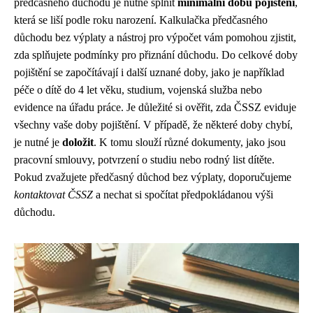
předčasného důchodu je nutné splnit
minimální dobu pojištění
,
která se liší podle roku narození. Kalkulačka předčasného
důchodu bez výplaty a nástroj pro výpočet vám pomohou zjistit,
zda splňujete podmínky pro přiznání důchodu. Do celkové doby
pojištění se započítávají i další uznané doby, jako je například
péče o dítě do 4 let věku, studium, vojenská služba nebo
evidence na úřadu práce. Je důležité si ověřit, zda ČSSZ eviduje
všechny vaše doby pojištění. V případě, že některé doby chybí,
je nutné je
doložit
. K tomu slouží různé dokumenty, jako jsou
pracovní smlouvy, potvrzení o studiu nebo rodný list dítěte.
Pokud zvažujete předčasný důchod bez výplaty, doporučujeme
kontaktovat ČSSZ
a nechat si spočítat předpokládanou výši
důchodu.