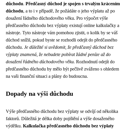
důchodu
.
Předčasný důchod je spojen s trvalým krácením
důchodu
, a to i v případě, že požádáte o jeho výplatu až po
dosažení řádného důchodového věku. Pro výpočet výše
předčasného důchodu bez výplaty existují online kalkulačky a
nástroje. Tyto nástroje vám pomohou zjistit, o kolik by se váš
důchod snížil, pokud byste se rozhodli odejít do předčasného
důchodu.
Je důležité si uvědomit, že předčasný důchod bez
výplaty znamená, že nebudete pobírat žádné peníze až do
dosažení řádného důchodového věku.
Rozhodnutí odejít do
předčasného důchodu by mělo být pečlivě zváženo s ohledem
na vaši finanční situaci a plány do budoucna.
Dopady na výši důchodu
Výše předčasného důchodu bez výplaty se odvíjí od několika
faktorů. Důležitá je délka doby pojištění a výše dosaženého
výdělku.
Kalkulačka předčasného důchodu bez výplaty