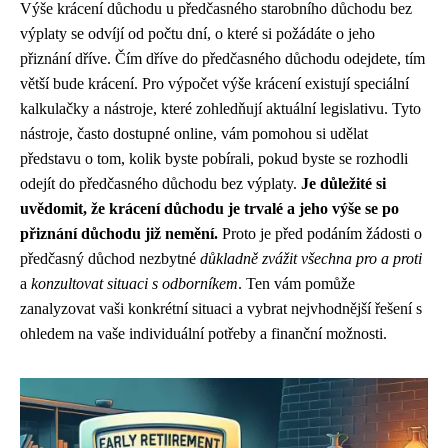
Výše krácení důchodu u předčasného starobního důchodu bez
výplaty se odvíjí od počtu dní, o které si požádáte o jeho
přiznání dříve. Čím dříve do předčasného důchodu odejdete, tím
větší bude krácení. Pro výpočet výše krácení existují speciální
kalkulačky a nástroje, které zohledňují aktuální legislativu. Tyto
nástroje, často dostupné online, vám pomohou si udělat
představu o tom, kolik byste pobírali, pokud byste se rozhodli
odejít do předčasného důchodu bez výplaty.
Je důležité si
uvědomit, že krácení důchodu je trvalé a jeho výše se po
přiznání důchodu již nemění.
Proto je před podáním žádosti o
předčasný důchod nezbytné
důkladně zvážit všechna pro a proti
a
konzultovat situaci s odborníkem
. Ten vám pomůže
zanalyzovat vaši konkrétní situaci a vybrat nejvhodnější řešení s
ohledem na vaše individuální potřeby a finanční možnosti.