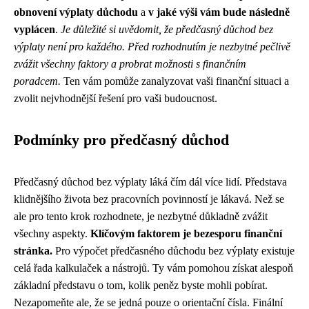
obnovení výplaty důchodu
a
v jaké výši vám bude následně
vyplácen
.
Je důležité si uvědomit, že předčasný důchod bez
výplaty není pro každého. Před rozhodnutím je nezbytné pečlivě
zvážit všechny faktory a probrat možnosti s finančním
poradcem.
Ten vám pomůže zanalyzovat vaši finanční situaci a
zvolit nejvhodnější řešení pro vaši budoucnost.
Podmínky pro předčasný důchod
Předčasný důchod bez výplaty láká čím dál více lidí. Představa
klidnějšího života bez pracovních povinností je lákavá. Než se
ale pro tento krok rozhodnete, je nezbytné důkladně zvážit
všechny aspekty.
Klíčovým faktorem je bezesporu finanční
stránka.
Pro výpočet předčasného důchodu bez výplaty existuje
celá řada kalkulaček a nástrojů. Ty vám pomohou získat alespoň
základní představu o tom, kolik peněz byste mohli pobírat.
Nezapomeňte ale, že se jedná pouze o orientační čísla. Finální