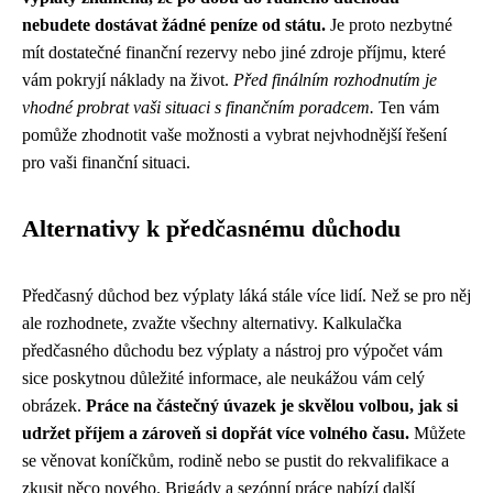
nebudete dostávat žádné peníze od státu.
Je proto nezbytné
mít dostatečné finanční rezervy nebo jiné zdroje příjmu, které
vám pokryjí náklady na život.
Před finálním rozhodnutím je
vhodné probrat vaši situaci s finančním poradcem.
Ten vám
pomůže zhodnotit vaše možnosti a vybrat nejvhodnější řešení
pro vaši finanční situaci.
Alternativy k předčasnému důchodu
Předčasný důchod bez výplaty láká stále více lidí. Než se pro něj
ale rozhodnete, zvažte všechny alternativy. Kalkulačka
předčasného důchodu bez výplaty a nástroj pro výpočet vám
sice poskytnou důležité informace, ale neukážou vám celý
obrázek.
Práce na částečný úvazek je skvělou volbou, jak si
udržet příjem a zároveň si dopřát více volného času.
Můžete
se věnovat koníčkům, rodině nebo se pustit do rekvalifikace a
zkusit něco nového. Brigády a sezónní práce nabízí další