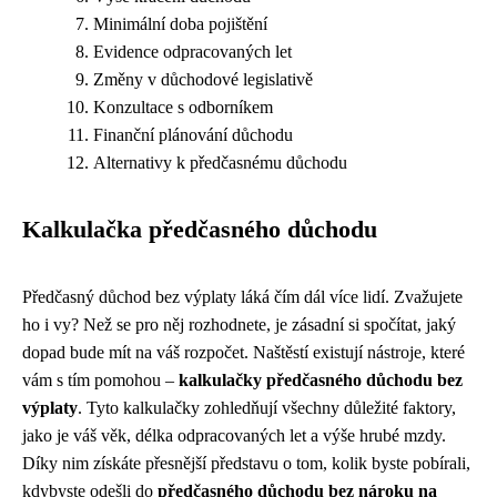
Minimální doba pojištění
Evidence odpracovaných let
Změny v důchodové legislativě
Konzultace s odborníkem
Finanční plánování důchodu
Alternativy k předčasnému důchodu
Kalkulačka předčasného důchodu
Předčasný důchod bez výplaty láká čím dál více lidí. Zvažujete
ho i vy? Než se pro něj rozhodnete, je zásadní si spočítat, jaký
dopad bude mít na váš rozpočet. Naštěstí existují nástroje, které
vám s tím pomohou –
kalkulačky předčasného důchodu bez
výplaty
. Tyto kalkulačky zohledňují všechny důležité faktory,
jako je váš věk, délka odpracovaných let a výše hrubé mzdy.
Díky nim získáte přesnější představu o tom, kolik byste pobírali,
kdybyste odešli do
předčasného důchodu bez nároku na