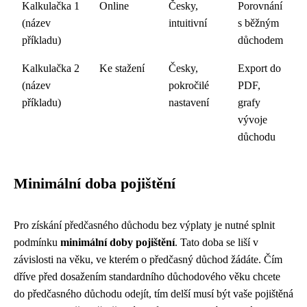
Kalkulačka 1
Online
Česky,
Porovnání
(název
intuitivní
s běžným
příkladu)
důchodem
Kalkulačka 2
Ke stažení
Česky,
Export do
(název
pokročilé
PDF,
příkladu)
nastavení
grafy
vývoje
důchodu
Minimální doba pojištění
Pro získání předčasného důchodu bez výplaty je nutné splnit
podmínku
minimální doby pojištění
. Tato doba se liší v
závislosti na věku, ve kterém o předčasný důchod žádáte. Čím
dříve před dosažením standardního důchodového věku chcete
do předčasného důchodu odejít, tím delší musí být vaše pojištěná