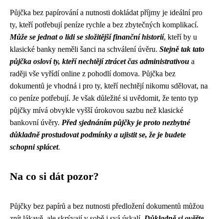
Půjčka bez papírování a nutnosti dokládat příjmy je ideální pro
ty, kteří potřebují peníze rychle a bez zbytečných komplikací.
Může se jednat o lidi se složitější finanční historií
, kteří by u
klasické banky neměli šanci na schválení úvěru.
Stejně tak tato
půjčka osloví ty, kteří nechtějí ztrácet čas administrativou
a
raději vše vyřídí online z pohodlí domova. Půjčka bez
dokumentů je vhodná i pro ty, kteří nechtějí nikomu sdělovat, na
co peníze potřebují. Je však důležité si uvědomit, že tento typ
půjčky mívá obvykle vyšší úrokovou sazbu než klasické
bankovní úvěry.
Před sjednáním půjčky je proto nezbytné
důkladně prostudovat podmínky a ujistit se, že je budete
schopni splácet
.
Na co si dát pozor?
Půjčky bez papírů a bez nutnosti předložení dokumentů můžou
znít lákavě, ale skrývají v sobě i svá úskalí.
Důkladně si ověřte