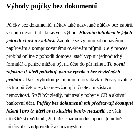
Výhody půjčky bez dokumentů
Půjčky bez dokumentů, někdy také nazývané půjčky bez papírů,
s sebou nesou řadu lákavých výhod.
Hlavním tahákem je jejich
jednoduchost a rychlost.
Žadatelé se vyhnou zdlouhavému
papírování a komplikovanému ověřování příjmů. Celý proces
probíhá online z pohodlí domova, stačí vyplnit jednoduchý
formulář a peníze můžou být na účtu do pár minut.
To ocení
zejména ti, kteří potřebují peníze rychle a bez zbytečných
průtahů.
Další výhodou je minimum požadavků. Poskytovatelé
těchto půjček obvykle nevyžadují ručitele ani zástavu
nemovitosti. Stačí být zletilý, mít trvalý pobyt v ČR a aktivní
bankovní účet.
Půjčky bez dokumentů tak představují dostupné
řešení i pro ty, kteří by u klasické banky neuspěli.
Je však
důležité si uvědomit, že i přes snadnou dostupnost je nutné
půjčovat si zodpovědně a s rozmyslem.