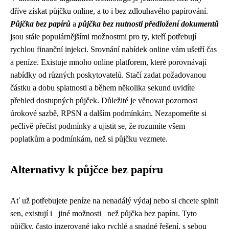
dříve získat půjčku online, a to i bez zdlouhavého papírování.
Půjčka bez papírů
a
půjčka bez nutnosti předložení dokumentů
jsou stále populárnějšími možnostmi pro ty, kteří potřebují
rychlou finanční injekci. Srovnání nabídek online vám ušetří čas
a peníze. Existuje mnoho online platforem, které porovnávají
nabídky od různých poskytovatelů. Stačí zadat požadovanou
částku a dobu splatnosti a během několika sekund uvidíte
přehled dostupných půjček. Důležité je věnovat pozornost
úrokové sazbě, RPSN a dalším podmínkám. Nezapomeňte si
pečlivě přečíst podmínky a ujistit se, že rozumíte všem
poplatkům a podmínkám, než si půjčku vezmete.
Alternativy k půjčce bez papíru
Ať už potřebujete peníze na nenadálý výdaj nebo si chcete splnit
sen, existují i ​​_jiné možnosti_ než půjčka bez papíru. Tyto
půjčky, často inzerované jako rychlé a snadné řešení, s sebou