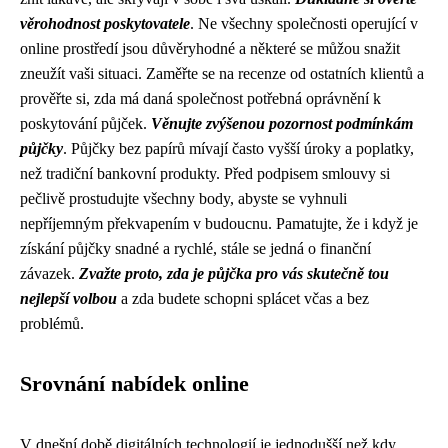
věrohodnost poskytovatele
. Ne všechny společnosti operující v
online prostředí jsou důvěryhodné a některé se můžou snažit
zneužít vaši situaci. Zaměřte se na recenze od ostatních klientů a
prověřte si, zda má daná společnost potřebná oprávnění k
poskytování půjček.
Věnujte zvýšenou pozornost podmínkám
půjčky
. Půjčky bez papírů mívají často vyšší úroky a poplatky,
než tradiční bankovní produkty. Před podpisem smlouvy si
pečlivě prostudujte všechny body, abyste se vyhnuli
nepříjemným překvapením v budoucnu. Pamatujte, že i když je
získání půjčky snadné a rychlé, stále se jedná o finanční
závazek.
Zvažte proto, zda je půjčka pro vás skutečně tou
nejlepší volbou
a zda budete schopni splácet včas a bez
problémů.
Srovnání nabídek online
V dnešní době digitálních technologií je jednodušší než kdy