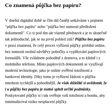
Co znamená půjčka bez papíru?
V dnešní digitální době se čím dál častěji setkáváme s pojmem
"půjčka bez papíru" nebo "půjčka bez nutnosti předložení
dokumentů". Co si pod tím ale vlastně představit a je to skutečně
tak jednoduché, jak se na první pohled zdá?
Půjčka bez papíru
v praxi znamená, že celý proces vyřízení půjčky probíhá online,
bez nutnosti osobní návštěvy pobočky a vyplňování papírových
formulářů. Vše zvládnete pohodlně z domova, a to klidně i z
mobilního telefonu. Místo papírových dokumentů se využívají
moderní technologie, jako je online ověření totožnosti a
bankovní identity. Díky tomu je vyřízení žádosti o půjčku
mnohem rychlejší a pohodlnější.
Je však důležité si uvědomit, že
i u půjčky bez papíru je nutné splnit určité podmínky.
Poskytovatel půjčky si i tak ověřuje vaši totožnost a bonitu, aby
minimalizoval riziko nesplacení půjčky.