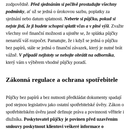
zodpovědně.
Před sjednáním si pečlivě prostudujte všechny
podmínky
, ať už se jedná o úrokovou sazbu, poplatky za
sjednání nebo datum splatnosti.
Neberte si půjčku, pokud si
nejste jistí, že ji budete schopni splatit včas a v plné výši
. Zvažte
všechny své finanční možnosti a ujistěte se, že splátka půjčky
nenaruší váš rozpočet. Pamatujte, že i když se jedná o půjčku
bez papírů, stále se jedná o finanční závazek, který je nutné brát
vážně.
V případě nejistoty se nebojte obrátit na odborníka
,
který vám s výběrem vhodné půjčky poradí.
Zákonná regulace a ochrana spotřebitele
Půjčky bez papírů a bez nutnosti předkládat dokumenty spadají
pod stejnou legislativu jako ostatní spotřebitelské úvěry. Zákon o
spotřebitelském úvěru jasně definuje práva a povinnosti věřitele i
dlužníka.
Poskytovatel půjčky je povinen před uzavřením
smlouvy poskytnout klientovi veškeré informace o