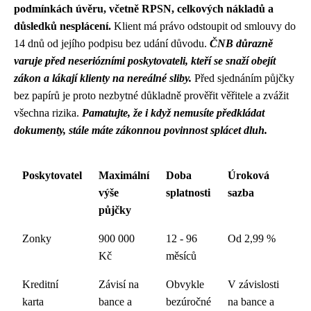
podmínkách úvěru, včetně RPSN, celkových nákladů a
důsledků nesplácení.
Klient má právo odstoupit od smlouvy do
14 dnů od jejího podpisu bez udání důvodu.
ČNB důrazně
varuje před neseriózními poskytovateli, kteří se snaží obejít
zákon a lákají klienty na nereálné sliby.
Před sjednáním půjčky
bez papírů je proto nezbytné důkladně prověřit věřitele a zvážit
všechna rizika.
Pamatujte, že i když nemusíte předkládat
dokumenty, stále máte zákonnou povinnost splácet dluh.
Poskytovatel
Maximální
Doba
Úroková
výše
splatnosti
sazba
půjčky
Zonky
900 000
12 - 96
Od 2,99 %
Kč
měsíců
Kreditní
Závisí na
Obvykle
V závislosti
karta
bance a
bezúročné
na bance a