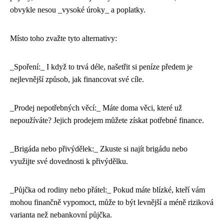
obvykle nesou _vysoké úroky_ a poplatky.
Místo toho zvažte tyto alternativy:
_Spoření:_ I když to trvá déle, našetřit si peníze předem je
nejlevnější způsob, jak financovat své cíle.
_Prodej nepotřebných věcí:_ Máte doma věci, které už
nepoužíváte? Jejich prodejem můžete získat potřebné finance.
_Brigáda nebo přivýdělek:_ Zkuste si najít brigádu nebo
využijte své dovednosti k přivýdělku.
_Půjčka od rodiny nebo přátel:_ Pokud máte blízké, kteří vám
mohou finančně vypomoct, může to být levnější a méně riziková
varianta než nebankovní půjčka.