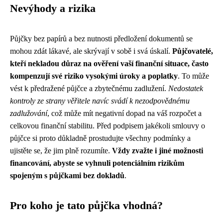
Nevýhody a rizika
Půjčky bez papírů a bez nutnosti předložení dokumentů se
mohou zdát lákavé, ale skrývají v sobě i svá úskalí.
Půjčovatelé,
kteří nekladou důraz na ověření vaší finanční situace, často
kompenzují své riziko vysokými úroky a poplatky
. To může
vést k předražené půjčce a zbytečnému zadlužení.
Nedostatek
kontroly ze strany věřitele navíc svádí k nezodpovědnému
zadlužování
, což může mít negativní dopad na váš rozpočet a
celkovou finanční stabilitu. Před podpisem jakékoli smlouvy o
půjčce si proto důkladně prostudujte všechny podmínky a
ujistěte se, že jim plně rozumíte.
Vždy zvažte i jiné možnosti
financování, abyste se vyhnuli potenciálním rizikům
spojeným s půjčkami bez dokladů
.
Pro koho je tato půjčka vhodná?