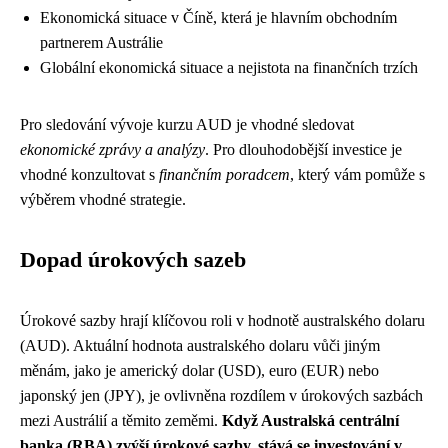
Ekonomická situace v Číně, která je hlavním obchodním
partnerem Austrálie
Globální ekonomická situace a nejistota na finančních trzích
Pro sledování vývoje kurzu AUD je vhodné sledovat
ekonomické zprávy a analýzy
. Pro dlouhodobější investice je
vhodné konzultovat s
finančním poradcem
, který vám pomůže s
výběrem vhodné strategie.
Dopad úrokových sazeb
Úrokové sazby hrají klíčovou roli v hodnotě australského dolaru
(AUD). Aktuální hodnota australského dolaru vůči jiným
měnám, jako je americký dolar (USD), euro (EUR) nebo
japonský jen (JPY), je ovlivněna rozdílem v úrokových sazbách
mezi Austrálií a těmito zeměmi.
Když Australská centrální
banka (RBA) zvýší úrokové sazby, stává se investování v