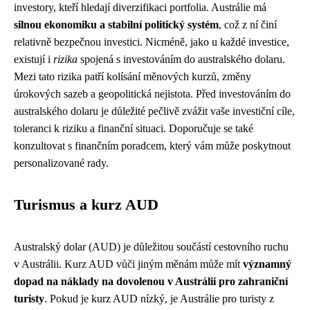
investory, kteří hledají diverzifikaci portfolia. Austrálie má
silnou ekonomiku a stabilní politický systém
, což z ní činí
relativně bezpečnou investici. Nicméně, jako u každé investice,
existují i
rizika
spojená s investováním do australského dolaru.
Mezi tato rizika patří kolísání měnových kurzů, změny
úrokových sazeb a geopolitická nejistota. Před investováním do
australského dolaru je důležité pečlivě zvážit vaše investiční cíle,
toleranci k riziku a finanční situaci. Doporučuje se také
konzultovat s finančním poradcem, který vám může poskytnout
personalizované rady.
Turismus a kurz AUD
Australský dolar (AUD) je důležitou součástí cestovního ruchu
v Austrálii. Kurz AUD vůči jiným měnám může mít
významný
dopad na náklady na dovolenou v Austrálii pro zahraniční
turisty
. Pokud je kurz AUD nízký, je Austrálie pro turisty z