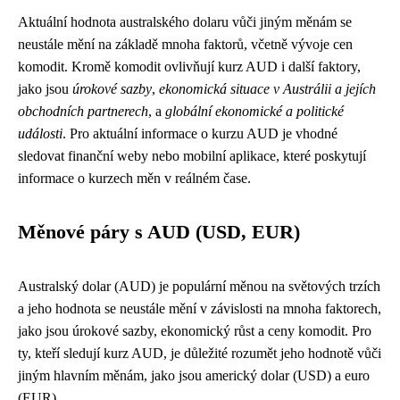
Aktuální hodnota australského dolaru vůči jiným měnám se
neustále mění na základě mnoha faktorů, včetně vývoje cen
komodit. Kromě komodit ovlivňují kurz AUD i další faktory,
jako jsou
úrokové sazby
,
ekonomická situace v Austrálii a jejích
obchodních partnerech
, a
globální ekonomické a politické
události
. Pro aktuální informace o kurzu AUD je vhodné
sledovat finanční weby nebo mobilní aplikace, které poskytují
informace o kurzech měn v reálném čase.
Měnové páry s AUD (USD, EUR)
Australský dolar (AUD) je populární měnou na světových trzích
a jeho hodnota se neustále mění v závislosti na mnoha faktorech,
jako jsou úrokové sazby, ekonomický růst a ceny komodit. Pro
ty, kteří sledují kurz AUD, je důležité rozumět jeho hodnotě vůči
jiným hlavním měnám, jako jsou americký dolar (USD) a euro
(EUR).