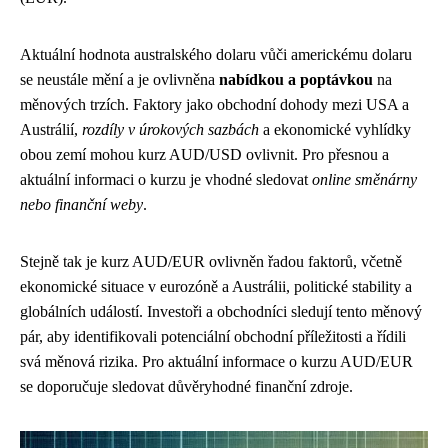
Aktuální hodnota australského dolaru vůči americkému dolaru
se neustále mění a je ovlivněna
nabídkou a poptávkou
na
měnových trzích. Faktory jako obchodní dohody mezi USA a
Austrálií,
rozdíly v úrokových sazbách
a ekonomické vyhlídky
obou zemí mohou kurz AUD/USD ovlivnit. Pro přesnou a
aktuální informaci o kurzu je vhodné sledovat
online směnárny
nebo finanční weby
.
Stejně tak je kurz AUD/EUR ovlivněn řadou faktorů, včetně
ekonomické situace v eurozóně a Austrálii, politické stability a
globálních událostí. Investoři a obchodníci sledují tento měnový
pár, aby identifikovali potenciální obchodní příležitosti a řídili
svá měnová rizika. Pro aktuální informace o kurzu AUD/EUR
se doporučuje sledovat důvěryhodné finanční zdroje.