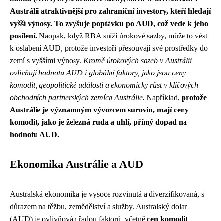
Austrálii atraktivnější pro zahraniční investory, kteří hledají
vyšší výnosy. To zvyšuje poptávku po AUD, což vede k jeho
posílení.
Naopak, když RBA sníží úrokové sazby, může to vést
k oslabení AUD, protože investoři přesouvají své prostředky do
zemí s vyššími výnosy.
Kromě úrokových sazeb v Austrálii
ovlivňují hodnotu AUD i globální faktory, jako jsou ceny
komodit, geopolitické události a ekonomický růst v klíčových
obchodních partnerských zemích Austrálie.
Například,
protože
Austrálie je významným vývozcem surovin, mají ceny
komodit, jako je železná ruda a uhlí, přímý dopad na
hodnotu AUD.
Ekonomika Austrálie a AUD
Australská ekonomika je vysoce rozvinutá a diverzifikovaná, s
důrazem na těžbu, zemědělství a služby. Australský dolar
(AUD) je ovlivňován řadou faktorů, včetně
cen komodit
,