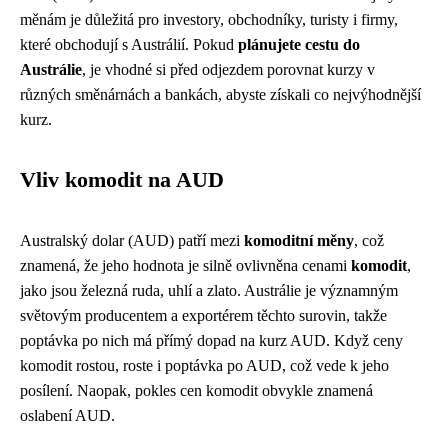
měnám je důležitá pro investory, obchodníky, turisty i firmy,
které obchodují s Austrálií. Pokud
plánujete cestu do
Austrálie
, je vhodné si před odjezdem porovnat kurzy v
různých směnárnách a bankách, abyste získali co nejvýhodnější
kurz.
Vliv komodit na AUD
Australský dolar (AUD) patří mezi
komoditní měny
, což
znamená, že jeho hodnota je silně ovlivněna cenami
komodit
,
jako jsou železná ruda, uhlí a zlato. Austrálie je významným
světovým producentem a exportérem těchto surovin, takže
poptávka po nich má přímý dopad na kurz AUD. Když ceny
komodit rostou, roste i poptávka po AUD, což vede k jeho
posílení. Naopak, pokles cen komodit obvykle znamená
oslabení AUD.