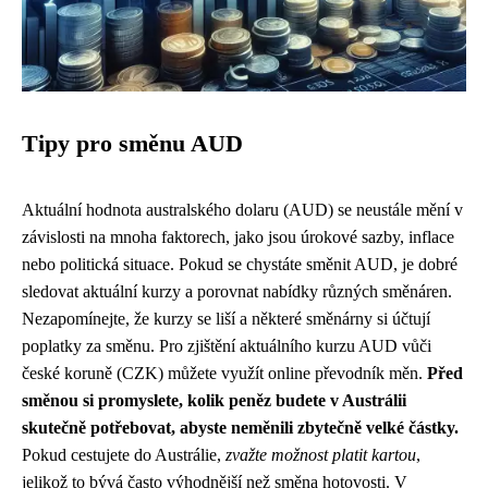
Tipy pro směnu AUD
Aktuální hodnota australského dolaru (AUD) se neustále mění v
závislosti na mnoha faktorech, jako jsou úrokové sazby, inflace
nebo politická situace. Pokud se chystáte směnit AUD, je dobré
sledovat aktuální kurzy a porovnat nabídky různých směnáren.
Nezapomínejte, že kurzy se liší a některé směnárny si účtují
poplatky za směnu. Pro zjištění aktuálního kurzu AUD vůči
české koruně (CZK) můžete využít online převodník měn.
Před
směnou si promyslete, kolik peněz budete v Austrálii
skutečně potřebovat, abyste neměnili zbytečně velké částky.
Pokud cestujete do Austrálie,
zvažte možnost platit kartou
,
jelikož to bývá často výhodnější než směna hotovosti. V