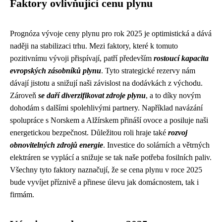
Faktory ovlivňující cenu plynu
Prognóza vývoje ceny plynu pro rok 2025 je optimistická a dává
naději na stabilizaci trhu. Mezi faktory, které k tomuto
pozitivnímu vývoji přispívají, patří především
rostoucí kapacita
evropských zásobníků plynu
. Tyto strategické rezervy nám
dávají jistotu a snižují naši závislost na dodávkách z východu.
Zároveň
se daří diverzifikovat zdroje plynu
, a to díky novým
dohodám s dalšími spolehlivými partnery. Například navázání
spolupráce s Norskem a Alžírskem přináší ovoce a posiluje naši
energetickou bezpečnost. Důležitou roli hraje také
rozvoj
obnovitelných zdrojů energie
. Investice do solárních a větrných
elektráren se vyplácí a snižuje se tak naše potřeba fosilních paliv.
Všechny tyto faktory naznačují, že se cena plynu v roce 2025
bude vyvíjet příznivě a přinese úlevu jak domácnostem, tak i
firmám.