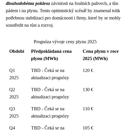
dlouhodobému poklesu
závislosti na fosilních palivech, a tím
pádem i na plynu. Tento optimistický scénář by znamenal tolik
potřebnou stabilizaci pro domácnosti i firmy, které by se mohly
soustředit na růst a rozvoj.
Prognóza vývoje ceny plynu 2025
Období
Předpokládaná cena
Cena plynu v roce
plynu (MWh)
2025 (MWh)
Q1
TBD - Čeká se na
120 €
2025
aktualizaci prognózy
Q2
TBD - Čeká se na
130 €
2025
aktualizaci prognózy
Q3
TBD - Čeká se na
110 €
2025
aktualizaci prognózy
Q4
TBD - Čeká se na
105 €