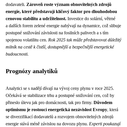
dodavateli.
Zároveň roste význam obnovitelných zdrojů
energie, které představují klíčový faktor pro dlouhodobou
cenovou stabilitu a udržitelnost.
Investice do solární, větrné
a dalších forem zelené energie nabývají na dynamice, což slibuje
postupné snižování závislosti na fosilních palivech a s tím
spojenou volatilitu cen.
Rok 2025 tak může představovat důležitý
milník na cestě k čistší, dostupnější a bezpečnější energetické
budoucnosti.
Prognózy analytiků
Analytici se s nadějí dívají na vývoj ceny plynu v roce 2025.
Očekává se stabilizace trhu a postupné snižování cen, což by
přineslo úlevu jak pro domácnosti, tak pro firmy.
Důvodem
optimismu je rostoucí energetická nezávislost Evropy
, která
se diverzifikací dodavatelů a rozvojem obnovitelných zdrojů
energie stává méně závislou na dovozu plynu.
Experti poukazují