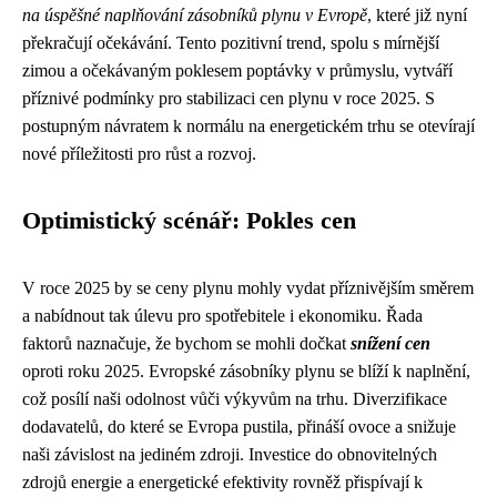
na úspěšné naplňování zásobníků plynu v Evropě
, které již nyní
překračují očekávání. Tento pozitivní trend, spolu s mírnější
zimou a očekávaným poklesem poptávky v průmyslu, vytváří
příznivé podmínky pro stabilizaci cen plynu v roce 2025. S
postupným návratem k normálu na energetickém trhu se otevírají
nové příležitosti pro růst a rozvoj.
Optimistický scénář: Pokles cen
V roce 2025 by se ceny plynu mohly vydat příznivějším směrem
a nabídnout tak úlevu pro spotřebitele i ekonomiku. Řada
faktorů naznačuje, že bychom se mohli dočkat
snížení cen
oproti roku 2025. Evropské zásobníky plynu se blíží k naplnění,
což posílí naši odolnost vůči výkyvům na trhu. Diverzifikace
dodavatelů, do které se Evropa pustila, přináší ovoce a snižuje
naši závislost na jediném zdroji. Investice do obnovitelných
zdrojů energie a energetické efektivity rovněž přispívají k