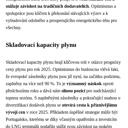
snižuje závislost na tradičních dodavatelích
. Optimismus a
spolupráce jsou klíčem k překonání stávajících výzev a k
vybudování odolného a prosperujícího energetického trhu pro
všechny.
Skladovací kapacity plynu
Skladovací kapacity plynu hrají klíčovou roli v otázce prognózy
ceny plynu pro rok 2025. Optimismus do budoucna vlévá fakt,
že evropské zásobníky plynu jsou již nyní, na začátku podzimu,
zaplněny na více než 90 %. To je
významný náskok
oproti
předchozímu roku a dává nám
silnou pozici
pro nadcházející
topnou sezónu. S naplněnými zásobníky a pokračující snahou o
diverzifikaci dodávek plynu se
otevírá cesta k příznivějšímu
vývoji cen
v roce 2025. Příkladem úspěšné strategie může být
Portugalsko, kterému se díky včasným opatřením a investicím
do LNG terminálů podařilo snížit svou závislost na ruském