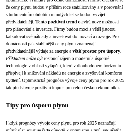
že ceny plynu budou v příštím roce stabilizovány a v porovnání
s turbulentním obdobím minulých let se budou vyvíjet
předvídatelněji.
Tento pozitivní trend
otevírá nové možnosti
pro plánování a investice. Firmy budou moci s větší jistotou
kalkulovat své náklady a investovat do inovací a rozvoje. Pro
domácnosti pak stabilnější ceny plynu znamenají
předvídatelnější výdaje za energie a
větší prostor pro úspory
.
Příkladem může být
rostoucí zájem o moderní a úsporné
technologie v oblasti vytápění, které v dlouhodobém horizontu
přispívají k snižování nákladů na energie a zvyšování komfortu
bydlení. Optimistická prognóza vývoje ceny plynu pro rok 2025
tak představuje pozitivní impuls pro celou českou ekonomiku.
Tipy pro úsporu plynu
I když prognózy vývoje ceny plynu pro rok 2025 naznačují
mírný růst, existuje řada důvodů k optimismu a tipů, jak ušetřit.