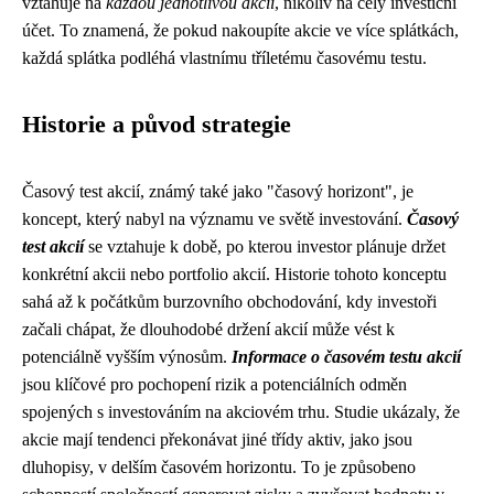
vztahuje na
každou jednotlivou akcii
, nikoliv na celý investiční
účet. To znamená, že pokud nakoupíte akcie ve více splátkách,
každá splátka podléhá vlastnímu tříletému časovému testu.
Historie a původ strategie
Časový test akcií, známý také jako "časový horizont", je
koncept, který nabyl na významu ve světě investování.
Časový
test akcií
se vztahuje k době, po kterou investor plánuje držet
konkrétní akcii nebo portfolio akcií. Historie tohoto konceptu
sahá až k počátkům burzovního obchodování, kdy investoři
začali chápat, že dlouhodobé držení akcií může vést k
potenciálně vyšším výnosům.
Informace o časovém testu akcií
jsou klíčové pro pochopení rizik a potenciálních odměn
spojených s investováním na akciovém trhu. Studie ukázaly, že
akcie mají tendenci překonávat jiné třídy aktiv, jako jsou
dluhopisy, v delším časovém horizontu. To je způsobeno