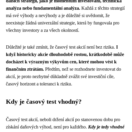
dalších strategií, jako je momentum investování, technická
analýza nebo fundamentální analýza.
Každá z těchto strategií
má své výhody a nevýhody a je důležité si uvědomit, že
neexistuje žádná univerzální strategie, která by fungovala pro
všechny investory a za všech okolností.
Důležité je také zmínit, že časový test akcií není bez rizika.
I
když historicky akcie dlouhodobě rostou, krátkodobě může
docházet k výrazným výkyvům cen, které mohou vést k
finančním ztrátám.
Předtím, než se rozhodnete investovat do
akcií, je proto nezbytné důkladně zvážit své investiční cíle,
časový horizont a toleranci k riziku.
Kdy je časový test vhodný?
Časový test akcií, neboli držení akcií po stanovenou dobu pro
získání daňových výhod, není pro každého.
Kdy je tedy vhodné