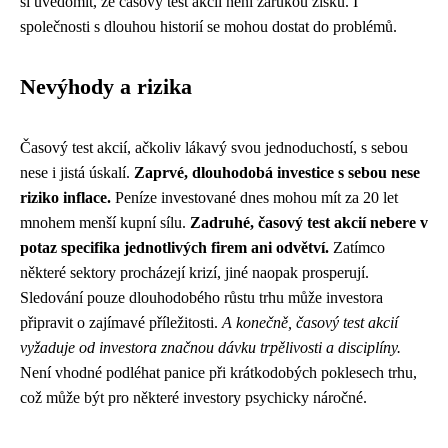
si uvědomit, že časový test akcií není zárukou zisku. I
společnosti s dlouhou historií se mohou dostat do problémů.
Nevýhody a rizika
Časový test akcií, ačkoliv lákavý svou jednoduchostí, s sebou
nese i jistá úskalí.
Zaprvé, dlouhodobá investice s sebou nese
riziko inflace.
Peníze investované dnes mohou mít za 20 let
mnohem menší kupní sílu.
Zadruhé, časový test akcií nebere v
potaz specifika jednotlivých firem ani odvětví.
Zatímco
některé sektory procházejí krizí, jiné naopak prosperují.
Sledování pouze dlouhodobého růstu trhu může investora
připravit o zajímavé příležitosti.
A konečně, časový test akcií
vyžaduje od investora značnou dávku trpělivosti a disciplíny.
Není vhodné podléhat panice při krátkodobých poklesech trhu,
což může být pro některé investory psychicky náročné.