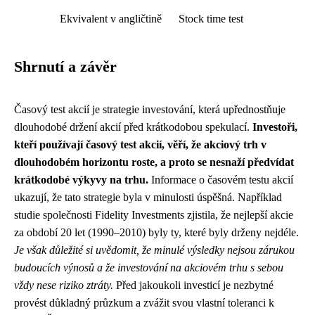
Ekvivalent v angličtině
Stock time test
Shrnutí a závěr
Časový test akcií je strategie investování, která upřednostňuje
dlouhodobé držení akcií před krátkodobou spekulací.
Investoři,
kteří používají časový test akcií, věří, že akciový trh v
dlouhodobém horizontu roste, a proto se nesnaží předvídat
krátkodobé výkyvy na trhu.
Informace o časovém testu akcií
ukazují, že tato strategie byla v minulosti úspěšná. Například
studie společnosti Fidelity Investments zjistila, že nejlepší akcie
za období 20 let (1990–2010) byly ty, které byly drženy nejdéle.
Je však důležité si uvědomit, že minulé výsledky nejsou zárukou
budoucích výnosů a že investování na akciovém trhu s sebou
vždy nese riziko ztráty.
Před jakoukoli investicí je nezbytné
provést důkladný průzkum a zvážit svou vlastní toleranci k