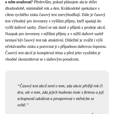
o něm uvažovat?
Především, pokud plánujete akcie držet
dlouhodobě, minimálně rok a den. Krátkodobé spekulace s
cílem rychlého zisku časový test znevýhodňují. Dále je časový
test výhodný pro investory s vyššími příjmy, kteří spadají do
vyšší daňové sazby. Zbaví se tak daně z příjmů z prodeje akcií.
Naopak pro investory s nižšími příjmy a v nižší daňové sazbě
nemusí být časový test tak atraktivní. Důležité je zvážit i výši
očekávaného zisku a porovnat ji s případnou daňovou úsporou.
Časový test akcií je komplexní téma a před jeho využitím je
vhodné zkonzultovat se s daňovým poradcem.
Časový test akcií není o tom, zda akcie přežijí rok či
dva, ale o tom, zda jejich hodnota roste s firmou a její
schopností odolávat a prosperovat v měnícím se
světě.