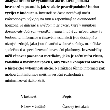
analýza historické výkonnosti akcie, která pomáhá
investorům posoudit, jak se akcie pravděpodobně budou
vyvíjet v budoucnu.
Investoři se často nechávají unést
krátkodobými výkyvy na trhu a zapomínají na dlouhodobý
horizont.
Je důležité si uvědomit, že akcie, které v minulosti
dosahovaly dobrých výsledků, nemusí nutně zaručovat zisky i v
budoucnu.
Informace o časovém testu akcií jsou dostupné z
různých zdrojů, jako jsou finanční webové stránky, makléřské
společnosti a specializované investiční platformy.
Investoři by
měli věnovat pozornost metrikám, jako je roční míra růstu,
volatilita a maximální pokles, aby získali komplexní obrázek
o historické výkonnosti akcie.
Na základě těchto informací pak
mohou činit informovanější investiční rozhodnutí a
minimalizovat riziko ztrát.
Vlastnost
Popis
Název v češtině
Časový test akcie