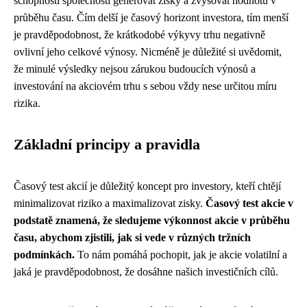
schopností společností generovat zisky a zvyšovat hodnotu v
průběhu času. Čím delší je časový horizont investora, tím menší
je pravděpodobnost, že krátkodobé výkyvy trhu negativně
ovlivní jeho celkové výnosy. Nicméně je důležité si uvědomit,
že minulé výsledky nejsou zárukou budoucích výnosů a
investování na akciovém trhu s sebou vždy nese určitou míru
rizika.
Základní principy a pravidla
Časový test akcií je důležitý koncept pro investory, kteří chtějí
minimalizovat riziko a maximalizovat zisky.
Časový test akcie v
podstatě znamená, že sledujeme výkonnost akcie v průběhu
času, abychom zjistili, jak si vede v různých tržních
podmínkách.
To nám pomáhá pochopit, jak je akcie volatilní a
jaká je pravděpodobnost, že dosáhne našich investičních cílů.