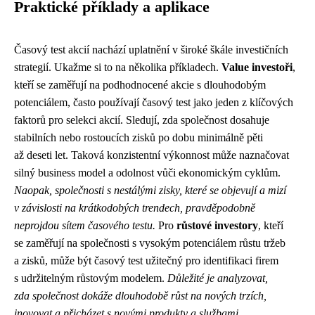
Praktické příklady a aplikace
Časový test akcií nachází uplatnění v široké škále investičních
strategií. Ukažme si to na několika příkladech.
Value investoři
,
kteří se zaměřují na podhodnocené akcie s dlouhodobým
potenciálem, často používají časový test jako jeden z klíčových
faktorů pro selekci akcií. Sledují, zda společnost dosahuje
stabilních nebo rostoucích zisků po dobu minimálně pěti
až deseti let. Taková konzistentní výkonnost může naznačovat
silný business model a odolnost vůči ekonomickým cyklům.
Naopak, společnosti s nestálými zisky, které se objevují a mizí
v závislosti na krátkodobých trendech, pravděpodobně
neprojdou sítem časového testu.
Pro
růstové investory
, kteří
se zaměřují na společnosti s vysokým potenciálem růstu tržeb
a zisků, může být časový test užitečný pro identifikaci firem
s udržitelným růstovým modelem.
Důležité je analyzovat,
zda společnost dokáže dlouhodobě růst na nových trzích,
inovovat a přicházet s novými produkty a službami.