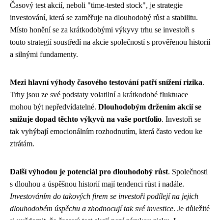
Časový test akcií, neboli "time-tested stock", je strategie
investování, která se zaměřuje na dlouhodobý růst a stabilitu.
Místo honění se za krátkodobými výkyvy trhu se investoři s
touto strategií soustředí na akcie společností s prověřenou historií
a silnými fundamenty.
Mezi hlavní výhody časového testování patří snížení rizika
.
Trhy jsou ze své podstaty volatilní a krátkodobé fluktuace
mohou být nepředvídatelné.
Dlouhodobým držením akcií se
snižuje dopad těchto výkyvů na vaše portfolio
. Investoři se
tak vyhýbají emocionálním rozhodnutím, která často vedou ke
ztrátám.
Další výhodou je potenciál pro dlouhodobý růst
. Společnosti
s dlouhou a úspěšnou historií mají tendenci růst i nadále.
Investováním do takových firem se investoři podílejí na jejich
dlouhodobém úspěchu a zhodnocují tak své investice
. Je důležité