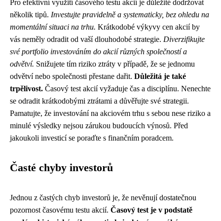
Pro efektivní využití časového testu akcií je důležité dodržovat
několik tipů.
Investujte pravidelně a systematicky, bez ohledu na
momentální situaci na trhu.
Krátkodobé výkyvy cen akcií by
vás neměly odradit od vaší dlouhodobé strategie.
Diverzifikujte
své portfolio investováním do akcií různých společností a
odvětví.
Snižujete tím riziko ztráty v případě, že se jednomu
odvětví nebo společnosti přestane dařit.
Důležitá je také
trpělivost.
Časový test akcií vyžaduje čas a disciplínu. Nenechte
se odradit krátkodobými ztrátami a důvěřujte své strategii.
Pamatujte, že investování na akciovém trhu s sebou nese riziko a
minulé výsledky nejsou zárukou budoucích výnosů. Před
jakoukoli investicí se poraďte s finančním poradcem.
Časté chyby investorů
Jednou z častých chyb investorů je, že nevěnují dostatečnou
pozornost časovému testu akcií.
Časový test je v podstatě