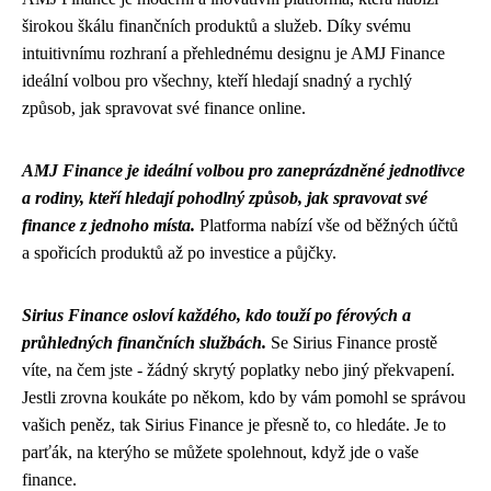
širokou škálu finančních produktů a služeb. Díky svému
intuitivnímu rozhraní a přehlednému designu je AMJ Finance
ideální volbou pro všechny, kteří hledají snadný a rychlý
způsob, jak spravovat své finance online.
AMJ Finance je ideální volbou pro zaneprázdněné jednotlivce
a rodiny, kteří hledají pohodlný způsob, jak spravovat své
finance z jednoho místa.
Platforma nabízí vše od běžných účtů
a spořicích produktů až po investice a půjčky.
Sirius Finance osloví každého, kdo touží po férových a
průhledných finančních službách.
Se
Sirius Finance
prostě
víte, na čem jste - žádný skrytý poplatky nebo jiný překvapení.
Jestli zrovna koukáte po někom, kdo by vám pomohl se správou
vašich peněz, tak Sirius Finance je přesně to, co hledáte. Je to
parťák, na kterýho se můžete spolehnout, když jde o vaše
finance.