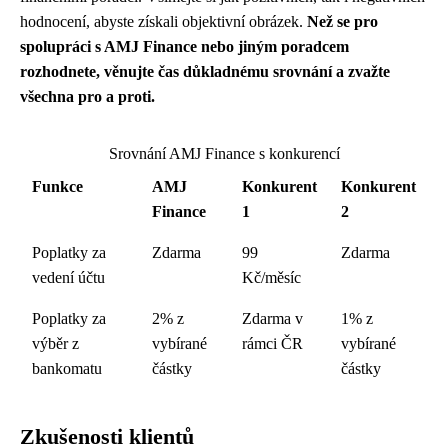
hodnocení, abyste získali objektivní obrázek.
Než se pro
spolupráci s AMJ Finance nebo jiným poradcem
rozhodnete, věnujte čas důkladnému srovnání a zvažte
všechna pro a proti.
Srovnání AMJ Finance s konkurencí
Funkce
AMJ
Konkurent
Konkurent
Finance
1
2
Poplatky za
Zdarma
99
Zdarma
vedení účtu
Kč/měsíc
Poplatky za
2% z
Zdarma v
1% z
výběr z
vybírané
rámci ČR
vybírané
bankomatu
částky
částky
Zkušenosti klientů