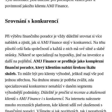
povinností jakožto klienta AMJ Finance.
Srovnání s konkurencí
Při výběru finančního poradce je vždy důležité srovnat si více
nabídek a zjistit, jak si AMJ Finance stojí v konkurenci. Na trhu
působí celá řada společností a každá z nich má své silné a slabé
stránky. Některé se specializují na hypotéky, jiné na investice a
další na pojištění.
AMJ Finance se profiluje jako komplexní
finanční poradce, který klientům nabízí širokou škálu
služeb.
To může být pro klienty výhodné, jelikož mají vše pod
jednou střechou. Na druhou stranu je potřeba zvážit, zda
specializovaná konkurence nenabízí v daném segmentu
výhodnější podmínky.
Důležité je pročíst si recenze a zkušenosti
klientů s AMJ Finance i s konkurencí.
Na internetu naleznete
mnoho recenzních platforem, kde klienti sdílí své zkušenosti s
finančními poradci. Všímejte si jak pozitivních, tak i negativních