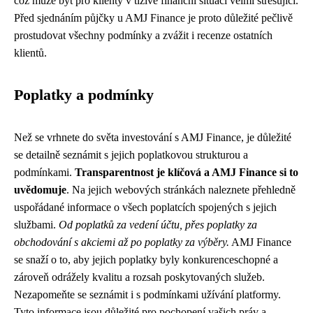
což může být pro klienty v tíživé finanční situaci velmi stresující.
Před sjednáním půjčky u AMJ Finance je proto důležité pečlivě
prostudovat všechny podmínky a zvážit i recenze ostatních
klientů.
Poplatky a podmínky
Než se vrhnete do světa investování s AMJ Finance, je důležité
se detailně seznámit s jejich poplatkovou strukturou a
podmínkami.
Transparentnost je klíčová a AMJ Finance si to
uvědomuje
. Na jejich webových stránkách naleznete přehledně
uspořádané informace o všech poplatcích spojených s jejich
službami.
Od poplatků za vedení účtu, přes poplatky za
obchodování s akciemi až po poplatky za výběry.
AMJ Finance
se snaží o to, aby jejich poplatky byly konkurenceschopné a
zároveň odrážely kvalitu a rozsah poskytovaných služeb.
Nezapomeňte se seznámit i s podmínkami užívání platformy.
Tyto informace jsou důležité pro pochopení vašich práv a