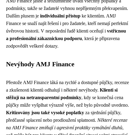
AMJ Finance jasně a srozumitelně uvádí všechny poplatky a
podmínky, takže se žadatelé vyhnou nepříjemným překvapením.
Dalším plusem je
individuální přístup
ke klientům. AMJ
Finance se snaží najít řešení i pro žadatele, kteří nemají perfektní
úvěrovou historii. V neposlední řadě klienti oceňují i
vstřícnou
a profesionální zákaznickou podporu
, která je připravena
zodpovědět veškeré dotazy.
Nevýhody AMJ Finance
Přestože AMJ Finance láká na rychlé a dostupné půjčky, recenze
a zkušenosti klientů odhalují i některé nevýhody.
Klienti si
stěžují na netransparentní podmínky
, kdy se konečná cena
půjčky může vyšplhat výrazně výše, než bylo původně uvedeno.
Kritizovány jsou také vysoké poplatky
za sjednání půjčky,
předčasné splacení nebo prodloužení splatnosti.
Některé recenze
na AMJ Finance zmiňují i agresivní praktiky vymáhání dluhů
,