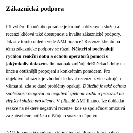
Zákaznická podpora
Při výběru finančního poradce je kromě nabízených služeb a
recenzí klíčová také dostupnost a kvalita zákaznické podpory.
Jak si v tomto ohledu vede AMJ finance? Recenze klientů na
téma zákaznické podpory se různí.
Někteří si pochvalují
rychlou reakční dobu a ochotu operátorů pomoci s
jakýmkoliv dotazem.
Jiní naopak zmiňují delší čekací doby na
lince a obtížnější propojení s konkrétním poradcem. Pro
objektivní obrázek je vhodné sledovat recenze z více zdrojů a
všímat si, zda se dané problémy opakují.
Důležitá je také ochota
společnosti reagovat na negativní zpětnou vazbu a pracovat na
zlepšení služeb pro klienty.
V případě AMJ finance lze dohledat
reakce na některé negativní recenze, kde se společnost omlouvá
za způsobené potíže a ujišťuje o snaze o nápravu.
AMJ Finance je moderní a inovativní platforma, která nabízí