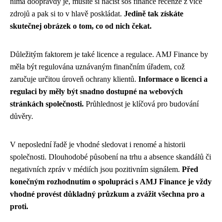
nima doopravdy je, musíte si načíst sos finance recenze z více
zdrojů a pak si to v hlavě poskládat.
Jedině tak získáte
skutečnej obrázek o tom, co od nich čekat.
Důležitým faktorem je také licence a regulace. AMJ Finance by
měla být regulována uznávaným finančním úřadem, což
zaručuje určitou úroveň ochrany klientů.
Informace o licenci a
regulaci by měly být snadno dostupné na webových
stránkách společnosti.
Průhlednost je klíčová pro budování
důvěry.
V neposlední řadě je vhodné sledovat i renomé a historii
společnosti. Dlouhodobé působení na trhu a absence skandálů či
negativních zpráv v médiích jsou pozitivním signálem.
Před
konečným rozhodnutím o spolupráci s AMJ Finance je vždy
vhodné provést důkladný průzkum a zvážit všechna pro a
proti.