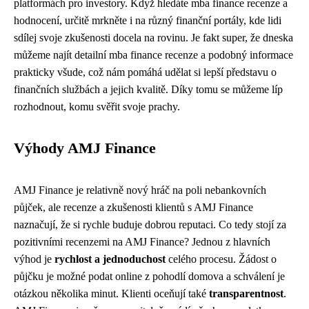
platformách pro investory. Když hledáte
mba finance recenze
a
hodnocení, určitě mrkněte i na různý finanční portály, kde lidi
sdílej svoje zkušenosti docela na rovinu. Je fakt super, že dneska
můžeme najít detailní mba finance recenze a podobný informace
prakticky všude, což nám pomáhá udělat si lepší představu o
finančních službách a jejich kvalitě. Díky tomu se můžeme líp
rozhodnout, komu svěřit svoje prachy.
Výhody AMJ Finance
AMJ Finance je relativně nový hráč na poli nebankovních
půjček, ale recenze a zkušenosti klientů s AMJ Finance
naznačují, že si rychle buduje dobrou reputaci. Co tedy stojí za
pozitivními recenzemi na AMJ Finance? Jednou z hlavních
výhod je
rychlost a jednoduchost
celého procesu. Žádost o
půjčku je možné podat online z pohodlí domova a schválení je
otázkou několika minut. Klienti oceňují také
transparentnost
.