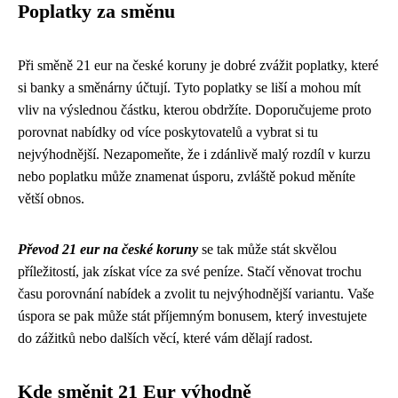
Poplatky za směnu
Při směně 21 eur na české koruny je dobré zvážit poplatky, které
si banky a směnárny účtují. Tyto poplatky se liší a mohou mít
vliv na výslednou částku, kterou obdržíte. Doporučujeme proto
porovnat nabídky od více poskytovatelů a vybrat si tu
nejvýhodnější. Nezapomeňte, že i zdánlivě malý rozdíl v kurzu
nebo poplatku může znamenat úsporu, zvláště pokud měníte
větší obnos.
Převod 21 eur na české koruny
se tak může stát skvělou
příležitostí, jak získat více za své peníze. Stačí věnovat trochu
času porovnání nabídek a zvolit tu nejvýhodnější variantu. Vaše
úspora se pak může stát příjemným bonusem, který investujete
do zážitků nebo dalších věcí, které vám dělají radost.
Kde směnit 21 Eur výhodně