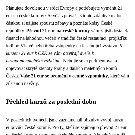
Plánujete dovolenou v srdci Evropy a potřebujete vyměnit 21
eur na české koruny? Skvělá zpráva! I s touto zdánlivě malou
částkou si užijete spoustu zábavy a poznáte krásy České
republiky.
Převod 21 eur na české koruny
vám zajistí dostatek
financí na lahodnou večeři v tradiční české restauraci, projížďku
lodí po Vltavě nebo třeba vstupenky na fascinující výstavu.
S
kurzem 21 eur k CZK se vám otevírají dveře k
nezapomenutelným zážitkům
. Nebojte se experimentovat a
objevovat skryté klenoty Prahy a dalších malebných koutů
Česka.
Vaše 21 eur se promění v cenné vzpomínky
, které vám
zůstanou navždy.
Přehled kurzů za poslední dobu
V posledních týdnech jsme zaznamenali příznivý vývoj kurzu
eura vůči české koruně. Pro ty, kteří se zajímají o převod 21 eur
na české koruny, to znamená skvělou zprávu. Aktuálně se totiž