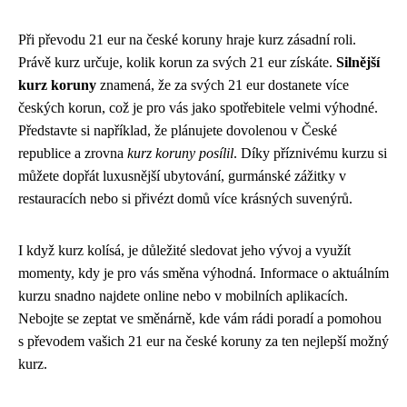
Při převodu 21 eur na české koruny hraje kurz zásadní roli.
Právě kurz určuje, kolik korun za svých 21 eur získáte.
Silnější
kurz koruny
znamená, že za svých 21 eur dostanete více
českých korun, což je pro vás jako spotřebitele velmi výhodné.
Představte si například, že plánujete dovolenou v České
republice a zrovna
kurz koruny posílil
. Díky příznivému kurzu si
můžete dopřát luxusnější ubytování, gurmánské zážitky v
restauracích nebo si přivézt domů více krásných suvenýrů.
I když kurz kolísá, je důležité sledovat jeho vývoj a využít
momenty, kdy je pro vás směna výhodná. Informace o aktuálním
kurzu snadno najdete online nebo v mobilních aplikacích.
Nebojte se zeptat ve směnárně, kde vám rádi poradí a pomohou
s převodem vašich 21 eur na české koruny za ten nejlepší možný
kurz.