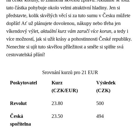
tato částka pohybuje okolo velmi atraktivní hladiny. Jen si
představte, kolik skvělých věcí si za tuto sumu v Česku můžete
dopřát! Ať už plánujete dovolenou, nákupy nebo třeba jen
víkendový výlet,
aktuální kurz vám zaručí více korun
, a tedy i
více možností, jak si užít krásy a pohostinnosti České republiky.
Nenechte si ujít tuto skvělou příležitost a směle si splňte svá
cestovatelská přání!
Srovnání kurzů pro 21 EUR
Poskytovatel
Kurz
Výsledek
(CZK/EUR)
(CZK)
Revolut
23.80
500
Česká
23.50
494
spořitelna