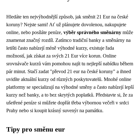
Hledáte ten nejvýhodnější způsob, jak směnit 21 Eur na české
koruny? Nejste sami! Ať už plánujete dovolenou, nakupujete
online, nebo posíláte peníze,
výběr správného směnárny
může
znamenat značný rozdíl. Zatímco tradiční banky a směnárny na
letišti často nabízejí méně výhodné kurzy, existuje řada
možností, jak získat za svých 21 Eur více korun. Online
srovnávače kurzů vám pomohou najít tu nejlepší nabídku během
pár minut. Stačí zadat "převod 21 eur na české koruny" a ihned
uvidíte aktuální kurzy od různých poskytovatelů. Mnohé online
platformy se specializují na výhodné směny a často nabízejí lepší
kurzy než banky, a to bez skrytých poplatků. Představte si, že za
ušetřené peníze si můžete dopřát třeba výbornou večeři v srdci
Prahy nebo si koupit krásný suvenýr na památku.
Tipy pro směnu eur