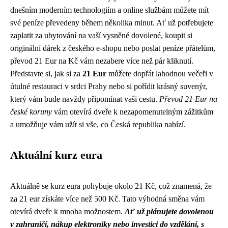
dnešním moderním technologiím a online službám můžete mít
své peníze převedeny během několika minut. Ať už potřebujete
zaplatit za ubytování na vaší vysněné dovolené, koupit si
originální dárek z českého e-shopu nebo poslat peníze přátelům,
převod 21 Eur na Kč vám nezabere více než pár kliknutí.
Představte si, jak si za
21 Eur
můžete dopřát lahodnou večeři v
útulné restauraci v srdci Prahy nebo si pořídit krásný suvenýr,
který vám bude navždy připomínat vaši cestu.
Převod 21 Eur na
české koruny
vám otevírá dveře k nezapomenutelným zážitkům
a umožňuje vám užít si vše, co Česká republika nabízí.
Aktuální kurz eura
Aktuálně se kurz eura pohybuje okolo 21 Kč, což znamená, že
za 21 eur získáte více než 500 Kč. Tato výhodná směna vám
otevírá dveře k mnoha možnostem.
Ať už plánujete dovolenou
v zahraničí, nákup elektroniky nebo investici do vzdělání, s